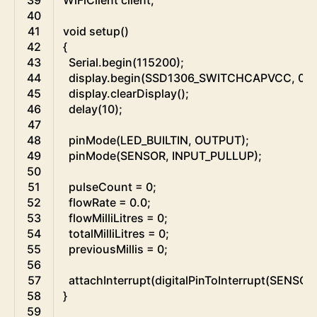
40
41
void
setup
(
)
42
{
43
Serial
.
begin
(
115200
)
;
44
display
.
begin
(
SSD1306_SWITCHCAPVCC
,
0x
45
display
.
clearDisplay
(
)
;
46
delay
(
10
)
;
47
48
pinMode
(
LED_BUILTIN
,
OUTPUT
)
;
49
pinMode
(
SENSOR
,
INPUT_PULLUP
)
;
50
51
pulseCount
=
0
;
52
flowRate
=
0.0
;
53
flowMilliLitres
=
0
;
54
totalMilliLitres
=
0
;
55
previousMillis
=
0
;
56
57
attachInterrupt
(
digitalPinToInterrupt
(
SENSOR
58
}
59