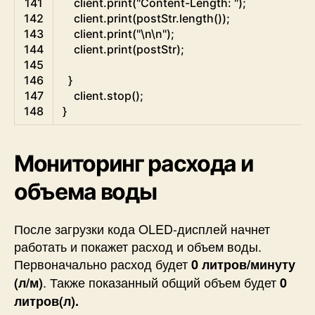
141
client
.
print
(
"Content-Length: "
)
;
142
client
.
print
(
postStr
.
length
(
)
)
;
143
client
.
print
(
"\n\n"
)
;
144
client
.
print
(
postStr
)
;
145
146
}
147
client
.
stop
(
)
;
148
}
Мониторинг расхода и
объема воды
После загрузки кода OLED-дисплей начнет
работать и покажет расход и объем воды.
Первоначально расход будет
0 литров/минуту
. Также показанный общий объем будет
(л/м)
0
литров(л).