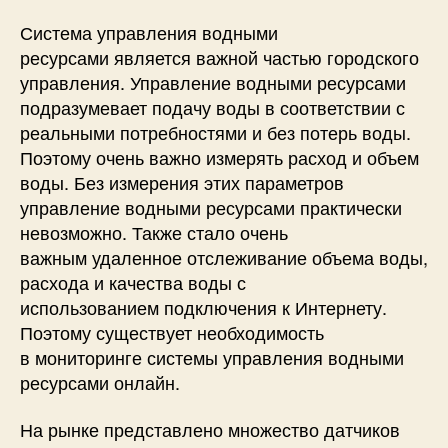
P
Система управления водными
8
ресурсами является важной частью городского
2
6
управления. Управление водными ресурсами
6
подразумевает подачу воды в соответствии с
и
реальными потребностями и без потерь воды.
д
Поэтому очень важно измерять расход и объем
а
воды. Без измерения этих параметров
т
управление водными ресурсами практически
ч
невозможно. Также стало очень
и
важным удаленное отслеживание объема воды,
к
а
расхода и качества воды с
р
использованием подключения к Интернету.
а
Поэтому существует необходимость
с
в мониторинге системы управления водными
х
ресурсами онлайн.
о
д
На рынке представлено множество датчиков
а