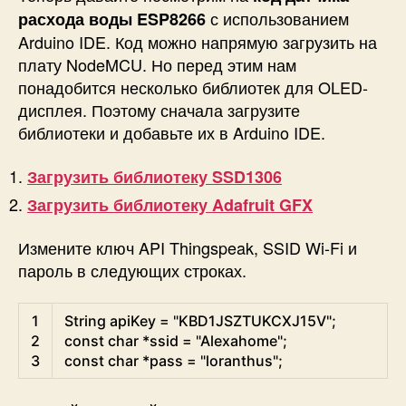
с использованием
расхода воды ESP8266
Arduino IDE. Код можно напрямую загрузить на
плату NodeMCU. Но перед этим нам
понадобится несколько библиотек для OLED-
дисплея. Поэтому сначала загрузите
библиотеки и добавьте их в Arduino IDE.
Загрузить библиотеку SSD1306
Загрузить библиотеку Adafruit GFX
Измените ключ API Thingspeak, SSID Wi-Fi и
пароль в следующих строках.
Arduino
1
String
apiKey
=
"KBD1JSZTUKCXJ15V"
;
2
const
char
*
ssid
=
"Alexahome"
;
3
const
char
*
pass
=
"loranthus"
;