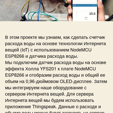
и
а
п
с
п
и
и
и
с
I
с
и
o
и
T
и
В этом проекте мы узнаем, как сделать счетчик
з
расхода воды на основе технологии Интернета
м
вещей (IoT) с использованием NodeMCU
е
ESP8266 и датчика расхода воды.
р
Мы подключим датчик расхода воды на основе
е
эффекта Холла YFS201 к плате NodeMCU
н
и
ESP8266 и отобразим расход воды и общий ее
е
объем на 0,96-дюймовом OLED-дисплее. Затем
о
мы интегрируем наше оборудование с
б
сервером Интернета вещей. Для сервера
ъ
Интернета вещей мы будем использовать
е
приложение Thingspeak. Данные о расходе и
м
объеме воды можно будет загрузить на сервер
а