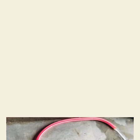
После включения двигателя и начала потока
воды вы увидите на OLED-дисплее
скорость
.
потока (F) и объем (V)