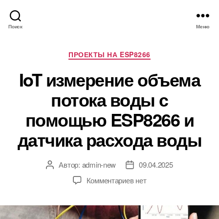
Поиск
Меню
Р
ПРОЕКТЫ НА ESP8266
у
IoT измерение объема
б
р
потока воды с
и
к
помощью ESP8266 и
и
датчика расхода воды
Автор:
admin-new
09.04.2025
А
Д
в
а
к
Комментариев
нет
т
т
з
о
а
а
р
з
п
з
а