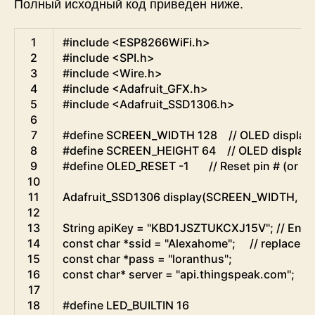
Полный исходный код приведен ниже.
Arduino
1
#include <ESP8266WiFi.h>
2
#include <SPI.h>
3
#include <Wire.h>
4
#include <Adafruit_GFX.h>
5
#include <Adafruit_SSD1306.h>
6
7
#define SCREEN_WIDTH 128    // OLED display w
8
#define SCREEN_HEIGHT 64    // OLED display h
9
#define OLED_RESET -1       // Reset pin # (or -1
10
11
Adafruit
_
SSD1306
display
(
SCREEN_WIDTH
,
S
12
13
String
apiKey
=
"KBD1JSZTUKCXJ15V"
;
// Ente
14
const
char
*
ssid
=
"Alexahome"
;
// replace w
15
const
char
*
pass
=
"loranthus"
;
16
const
char
*
server
=
"api.thingspeak.com"
;
17
18
#define LED_BUILTIN 16