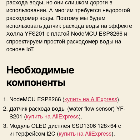
расхода воды, но они слишком дороги в
в
о
использовании. А многим требуется недорогой
д
расходомер воды. Поэтому мы будем
ы
использовать датчик расхода воды на эффекте
Холла YFS201 с платой NodeMCU ESP8266 и
спроектируем простой расходомер воды на
основе IoT.
Необходимые
компоненты
NodeMCU ESP8266 (
купить на AliExpress
).
Датчик расхода воды (water flow sensor) YF-
S201 (
купить на AliExpress
).
Модуль OLED дисплея SSD1306 128×64 с
интерфейсом I2C (
купить на AliExpress
).