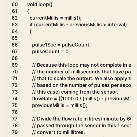
60
void
loop
(
)
61
{
62
currentMillis
=
millis
(
)
;
63
if
(
currentMillis
-
previousMillis
>
interval
)
64
{
65
66
pulse1Sec
=
pulseCount
;
67
pulseCount
=
0
;
68
69
// Because this loop may not complete in exa
70
// the number of milliseconds that have pass
71
// that to scale the output. We also apply the
72
// based on the number of pulses per second 
73
// this case) coming from the sensor.
74
flowRate
=
(
(
1000.0
/
(
millis
(
)
-
previousMillis
75
previousMillis
=
millis
(
)
;
76
77
// Divide the flow rate in litres/minute by 6
78
// passed through the sensor in this 1 second
79
// convert to millilitres.