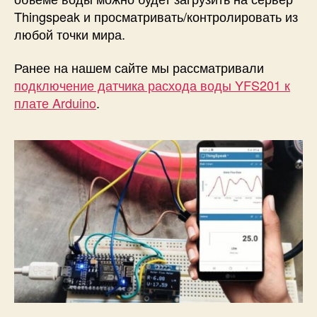
Thingspeak и просматривать/контролировать из
п
о
любой точки мира.
т
о
Ранее на нашем сайте мы рассматривали
к
подключение датчика расхода воды YFS201 к
а
плате Arduino
.
в
о
д
ы
с
п
о
м
о
щ
ь
ю
E
S