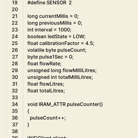
19
#define SENSOR  2
20
21
long
currentMillis
=
0
;
22
long
previousMillis
=
0
;
23
int
interval
=
1000
;
24
boolean
ledState
=
LOW
;
25
float
calibrationFactor
=
4.5
;
26
volatile
byte
pulseCount
;
27
byte
pulse1Sec
=
0
;
28
float
flowRate
;
29
unsigned
long
flowMilliLitres
;
30
unsigned
int
totalMilliLitres
;
31
float
flowLitres
;
32
float
totalLitres
;
33
34
void
IRAM
_
ATTR
pulseCounter
(
)
35
{
36
pulseCount
++
;
37
}
38
39
WiFiClient
client
;