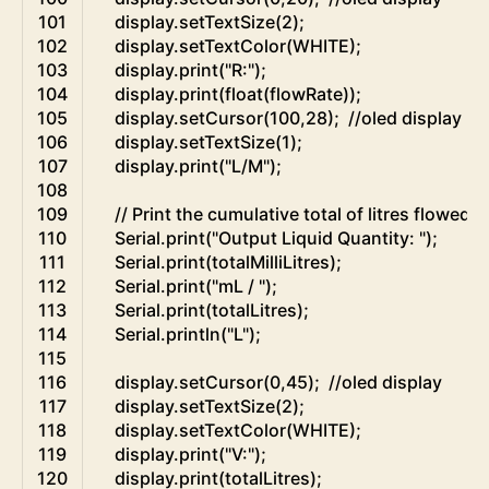
101
display
.
setTextSize
(
2
)
;
102
display
.
setTextColor
(
WHITE
)
;
103
display
.
print
(
"R:"
)
;
104
display
.
print
(
float
(
flowRate
)
)
;
105
display
.
setCursor
(
100
,
28
)
;
//oled display
106
display
.
setTextSize
(
1
)
;
107
display
.
print
(
"L/M"
)
;
108
109
// Print the cumulative total of litres flowed 
110
Serial
.
print
(
"Output Liquid Quantity: "
)
;
111
Serial
.
print
(
totalMilliLitres
)
;
112
Serial
.
print
(
"mL / "
)
;
113
Serial
.
print
(
totalLitres
)
;
114
Serial
.
println
(
"L"
)
;
115
116
display
.
setCursor
(
0
,
45
)
;
//oled display
117
display
.
setTextSize
(
2
)
;
118
display
.
setTextColor
(
WHITE
)
;
119
display
.
print
(
"V:"
)
;
120
display
.
print
(
totalLitres
)
;