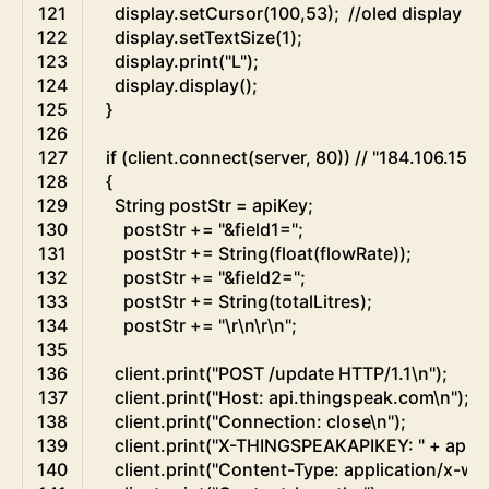
121
display
.
setCursor
(
100
,
53
)
;
//oled display
122
display
.
setTextSize
(
1
)
;
123
display
.
print
(
"L"
)
;
124
display
.
display
(
)
;
125
}
126
127
if
(
client
.
connect
(
server
,
80
)
)
// "184.106.153
128
{
129
String
postStr
=
apiKey
;
130
postStr
+=
"&field1="
;
131
postStr
+=
String
(
float
(
flowRate
)
)
;
132
postStr
+=
"&field2="
;
133
postStr
+=
String
(
totalLitres
)
;
134
postStr
+=
"\r\n\r\n"
;
135
136
client
.
print
(
"POST /update HTTP/1.1\n"
)
;
137
client
.
print
(
"Host: api.thingspeak.com\n"
)
;
138
client
.
print
(
"Connection: close\n"
)
;
139
client
.
print
(
"X-THINGSPEAKAPIKEY: "
+
apiK
140
client
.
print
(
"Content-Type: application/x-w