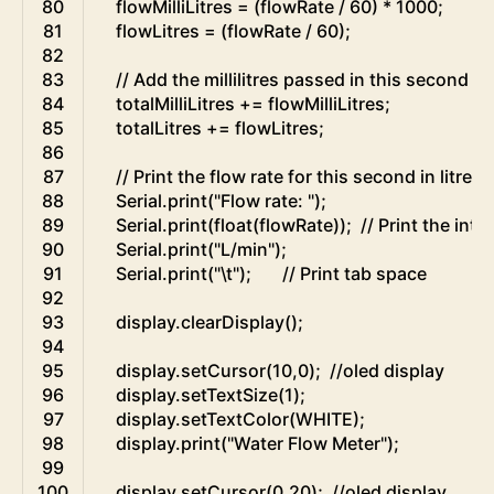
80
flowMilliLitres
=
(
flowRate
/
60
)
*
1000
;
81
flowLitres
=
(
flowRate
/
60
)
;
82
83
// Add the millilitres passed in this second to
84
totalMilliLitres
+=
flowMilliLitres
;
85
totalLitres
+=
flowLitres
;
86
87
// Print the flow rate for this second in litres 
88
Serial
.
print
(
"Flow rate: "
)
;
89
Serial
.
print
(
float
(
flowRate
)
)
;
// Print the inte
90
Serial
.
print
(
"L/min"
)
;
91
Serial
.
print
(
"\t"
)
;
// Print tab space
92
93
display
.
clearDisplay
(
)
;
94
95
display
.
setCursor
(
10
,
0
)
;
//oled display
96
display
.
setTextSize
(
1
)
;
97
display
.
setTextColor
(
WHITE
)
;
98
display
.
print
(
"Water Flow Meter"
)
;
99
100
display
.
setCursor
(
0
,
20
)
;
//oled display