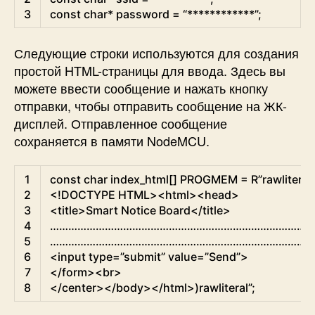
3
const
char
*
password
=
“
*
*
*
*
*
*
*
*
*
*
*
*
”
;
Следующие строки используются для создания
простой HTML-страницы для ввода. Здесь вы
можете ввести сообщение и нажать кнопку
отправки, чтобы отправить сообщение на ЖК-
дисплей. Отправленное сообщение
сохраняется в памяти NodeMCU.
XHTML
1
const
char
index
_
html
[
]
PROGMEM
=
R”rawliteral
2
<!DOCTYPE HTML>
<html>
<head>
3
<title>
Smart Notice Board
</title>
4
………………………………………………………………………….
5
………………………………………………………………………….
6
<input 
type
=
”submit”
value
=
”Send”
>
7
</form>
<br>
8
</center>
</body>
</html>
)
rawliteral”
;