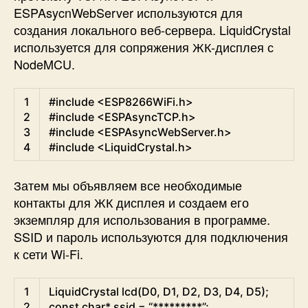
ESPAsycnWebServer используются для
создания локального веб-сервера. LiquidCrystal
используется для сопряжения ЖК-дисплея с
NodeMCU.
Arduino
1
#include <ESP8266WiFi.h>
2
#include <ESPAsyncTCP.h>
3
#include <ESPAsyncWebServer.h>
4
#include <LiquidCrystal.h>
Затем мы объявляем все необходимые
контакты для ЖК дисплея и создаем его
экземпляр для использования в программе.
SSID и пароль используются для подключения
к сети Wi-Fi.
Arduino
1
LiquidCrystal
lcd
(
D0
,
D1
,
D2
,
D3
,
D4
,
D5
)
;
2
const
char
*
ssid
=
“
*
*
*
*
*
*
*
*
*
”
;