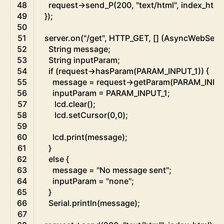
48
request
->
send_P
(
200
,
"text/html"
,
index_html
49
}
)
;
50
51
server
.
on
(
"/get"
,
HTTP_GET
,
[
]
(
AsyncWebServ
52
String
message
;
53
String
inputParam
;
54
if
(
request
->
hasParam
(
PARAM_INPUT_1
)
)
{
55
message
=
request
->
getParam
(
PARAM_INPU
56
inputParam
=
PARAM_INPUT_1
;
57
lcd
.
clear
(
)
;
58
lcd
.
setCursor
(
0
,
0
)
;
59
60
lcd
.
print
(
message
)
;
61
}
62
else
{
63
message
=
"No message sent"
;
64
inputParam
=
"none"
;
65
}
66
Serial
.
println
(
message
)
;
67