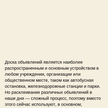
и
й
н
а
N
o
d
e
M
C
U
Доска объявлений является наиболее
E
распространенным и основным устройством в
S
любом учреждении, организации или
P
общественном месте, таком как автобусная
8
2
остановка, железнодорожные станции и парки.
6
Но расклеивание различных объявлений в
6
наши дни — сложный процесс, поэтому вместо
с
этого сейчас используют, в основном,
в