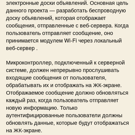
электронные доски объявлений. Основная цель
е
данного проекта — разработать беспроводную
б
доску объявлений, которая отображает
-
у
сообщения, отправленные с веб-сервера. Когда
п
пользователь отправляет сообщение, оно
р
принимается модулем Wi-Fi через локальный
а
веб-сервер .
в
л
Микроконтроллер, подключенный к серверной
е
системе, должен непрерывно прослушивать
н
входящие сообщения от пользователя,
и
е
обрабатывать их и отображать на ЖК-экране.
м
Отображаемое сообщение должно обновляться
I
каждый раз, когда пользователь отправляет
o
новую информацию. Только
T
аутентифицированные пользователи должны
обновлять данные, которые будут отображаться
на ЖК-экране.