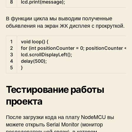
8
lcd
.
print
(
message
)
;
В функции цикла мы выводим полученные
объявления на экран ЖК дисплея с прокруткой.
Arduino
1
void
loop
(
)
{
2
for
(
int
positionCounter
=
0
;
positionCounter
<
2
3
lcd
.
scrollDisplayLeft
(
)
;
4
delay
(
500
)
;
5
}
Тестирование работы
проекта
После загрузки кода на плату NodeMCU вы
можете открыть Serial Monitor (монитор
последовательной связи), в котором