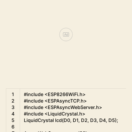
Ad
Arduino
1
#include <ESP8266WiFi.h>
2
#include <ESPAsyncTCP.h>
3
#include <ESPAsyncWebServer.h>
4
#include <LiquidCrystal.h>  
5
LiquidCrystal
lcd
(
D0
,
D1
,
D2
,
D3
,
D4
,
D5
)
;
6