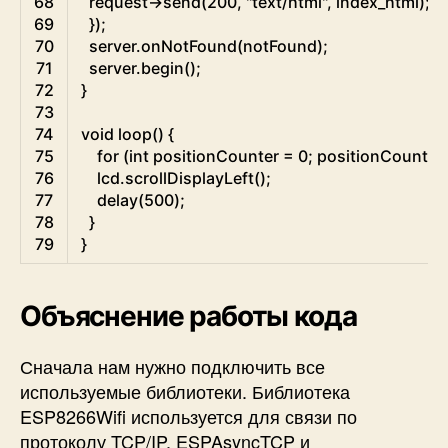
68
request
->
send
(
200
,
"text/html"
,
index_html
)
;
69
}
)
;
70
server
.
onNotFound
(
notFound
)
;
71
server
.
begin
(
)
;
72
}
73
74
void
loop
(
)
{
75
for
(
int
positionCounter
=
0
;
positionCounter
76
lcd
.
scrollDisplayLeft
(
)
;
77
delay
(
500
)
;
78
}
79
}
Объяснение работы кода
Сначала нам нужно подключить все
используемые библиотеки. Библиотека
ESP8266Wifi используется для связи по
протоколу TCP/IP. ESPAsyncTCP и