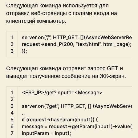
Следующая команда используется для
отправки веб-страницы с полями ввода на
клиентский компьютер.
XHTML
1
server
.
on
(
“
/
”
,
HTTP
_
GET
,
[
]
(
AsyncWebServerRequ
2
request
->
send
_
P
(
200
,
“text
/
html”
,
html
_
page
)
;
3
}
)
;
Следующая команда отправит запрос GET и
выведет полученное сообщение на ЖК-экран.
Arduino
1
<
ESP_IP
>
/
get
?
input1
=
<
Message
>
2
3
server
.
on
(
“
/
get
”
,
HTTP_GET
,
[
]
(
AsyncWebServerR
4
.
.
5
if
(
request
->
hasParam
(
input1
)
)
{
6
message
=
request
->
getParam
(
input1
)
->
value
(
)
;
7
inputParam
=
input1
;