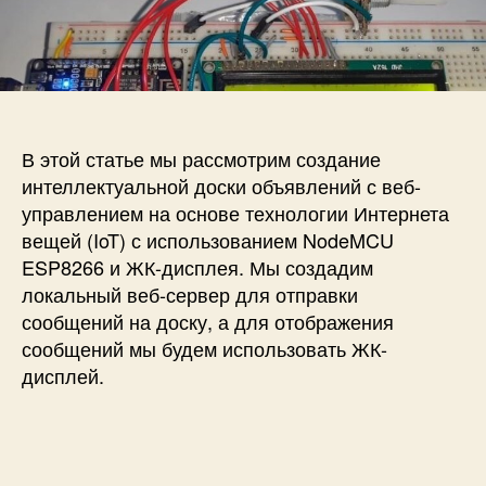
и
а
п
с
п
и
и
и
с
У
с
и
м
и
н
а
В этой статье мы рассмотрим создание
я
интеллектуальной доски объявлений с веб-
д
управлением на основе технологии Интернета
о
вещей (IoT) с использованием NodeMCU
с
ESP8266 и ЖК-дисплея. Мы создадим
к
локальный веб-сервер для отправки
а
о
сообщений на доску, а для отображения
б
сообщений мы будем использовать ЖК-
ъ
дисплей.
я
в
л
е
н