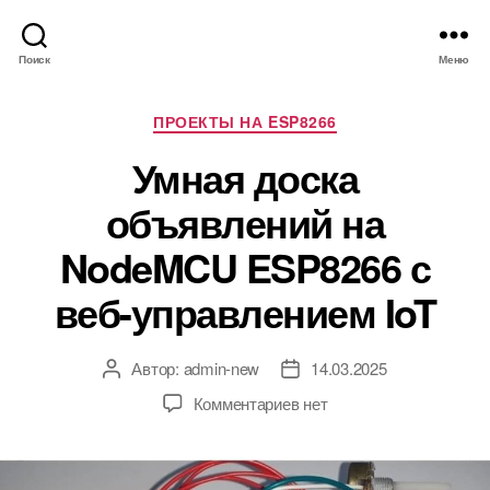
Поиск
Меню
Р
ПРОЕКТЫ НА ESP8266
у
Умная доска
б
р
объявлений на
и
к
NodeMCU ESP8266 с
и
веб-управлением IoT
Автор:
admin-new
14.03.2025
А
Д
в
а
к
Комментариев
нет
т
т
з
о
а
а
р
з
п
з
а