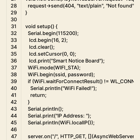
28
request
->
send
(
404
,
"text/plain"
,
"Not found"
)
;
29
}
30
31
void
setup
(
)
{
32
Serial
.
begin
(
115200
)
;
33
lcd
.
begin
(
16
,
2
)
;
34
lcd
.
clear
(
)
;
35
lcd
.
setCursor
(
0
,
0
)
;
36
lcd
.
print
(
"Smart Notice Board"
)
;
37
WiFi
.
mode
(
WIFI_STA
)
;
38
WiFi
.
begin
(
ssid
,
password
)
;
39
if
(
WiFi
.
waitForConnectResult
(
)
!=
WL_CONNE
40
Serial
.
println
(
"WiFi Failed!"
)
;
41
return
;
42
}
43
Serial
.
println
(
)
;
44
Serial
.
print
(
"IP Address: "
)
;
45
Serial
.
println
(
WiFi
.
localIP
(
)
)
;
46
47
server
.
on
(
"/"
,
HTTP_GET
,
[
]
(
AsyncWebServerRe