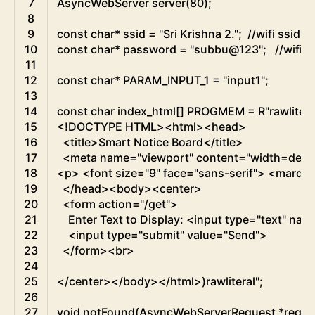
7
AsyncWebServer
server
(
80
)
;
8
9
const
char
*
ssid
=
"Sri Krishna 2."
;
//wifi ssid
10
const
char
*
password
=
"subbu@123"
;
//wifi 
11
12
const
char
*
PARAM_INPUT_1
=
"input1"
;
13
14
const
char
index_html
[
]
PROGMEM
=
R
"rawlitera
15
<!DOCTYPE HTML><html><head>
16
  <title>Smart Notice Board</title>
17
  <meta name="
viewport
" content="
width
=
devi
18
<p> <font size="
9
" face="
sans
-
serif
"> <marque
19
  </head><body><center>
20
  <form action="
/
get
">
21
    Enter Text to Display: <input type="
text
" nam
22
    <input type="
submit
" value="
Send
">
23
  </form><br>
24
25
</center></body></html>)rawliteral"
;
26
27
void
notFound
(
AsyncWebServerRequest
*
reque