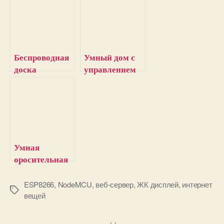
Беспроводная
Умный дом с
доска
управлением
объявлений с
через Wi-Fi и
использование
голосом на
м GSM и
NodeMCU
Arduino
ESP8266 и
Android
Умная
оросительная
система на
NodeMCU
ESP8266
,
NodeMCU
,
веб-сервер
,
ЖК дисплей
,
интернет
М
вещей
ESP8266 и
е
датчике
т
влажности
к