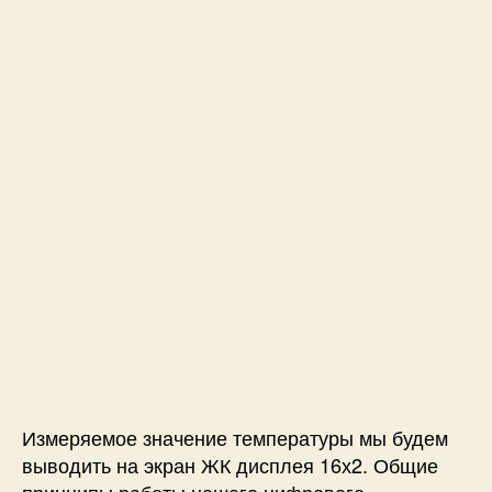
м
и
к
р
о
к
о
н
т
р
о
л
л
е
р
е
P
I
Измеряемое значение температуры мы будем
C
и
выводить на экран ЖК дисплея 16х2. Общие
д