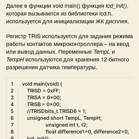
Далее в функции void main() функция
,
lcd_init()
которая вызывается из библиотеки lcd.h,
используется для инициализации ЖК дисплея.
Регистр TRIS используется для задания режима
работы контактов микроконтроллера – на ввод
или вывод данных. Переменные
и
TempL
используются для хранения 12-битного
TempH
разрешения датчика температуры.
C
1
void
main
(
void
)
{
2
TRISD
=
0xFF
;
3
TRISA
=
0x00
;
4
TRISB
=
0x00
;
5
//TRISDbits_t.TRISD6 = 1;
6
unsigned
short
TempL
,
TempH
;
7
unsigned
int
t
,
t2
;
8
float
difference1
=
0
,
difference2
=
0
;
9
lcd_init
(
)
;