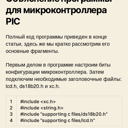
для микроконтроллера
PIC
Полный код программы приведен в конце
статьи, здесь же мы кратко рассмотрим его
основные фрагменты.
Первым делом в программе настроим биты
конфигурации микроконтроллера. Затем
подключим необходимые заголовочные файлы:
lcd.h, ds18b20.h и xc.h.
C
1
#include <xc.h>
2
#include <string.h>
3
#include "supporting c files/ds18b20.h"
4
#include "supporting c files/lcd.h"