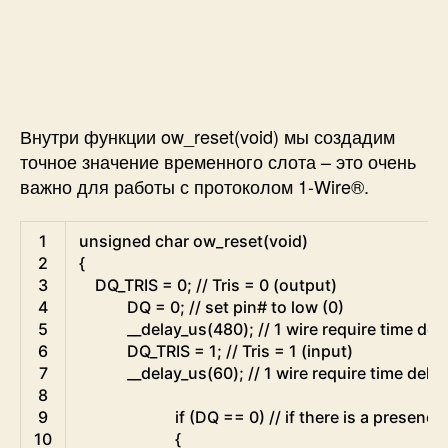
Внутри функции ow_reset(void) мы создадим
точное значение временного слота – это очень
важно для работы с протоколом 1-Wire®.
C
1
unsigned
char
ow_reset
(
void
)
2
{
3
DQ_TRIS
=
0
;
// Tris = 0 (output)
4
DQ
=
0
;
// set pin# to low (0)
5
__delay_us
(
480
)
;
// 1 wire require time del
6
DQ_TRIS
=
1
;
// Tris = 1 (input)
7
__delay_us
(
60
)
;
// 1 wire require time delay
8
9
if
(
DQ
==
0
)
// if there is a presence
10
{