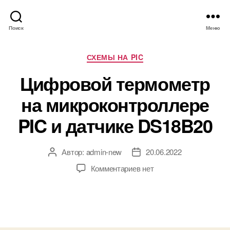
Поиск
Меню
Р
СХЕМЫ НА PIC
у
Цифровой термометр
б
р
на микроконтроллере
и
к
PIC и датчике DS18B20
и
Автор:
admin-new
20.06.2022
А
Д
в
а
к
Комментариев
нет
т
т
з
о
а
а
р
з
п
з
а
и
а
п
с