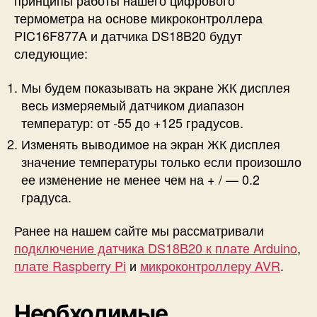
принципы работы нашего цифрового
а
термометра на основе микроконтроллера
т
PIC16F877A и датчика DS18B20 будут
ч
следующие:
и
к
Мы будем показывать на экране ЖК дисплея
е
весь измеряемый датчиком диапазон
D
S
температур: от -55 до +125 градусов.
1
Изменять выводимое на экран ЖК дисплея
8
значение температуры только если произошло
B
ее изменение не менее чем на + / — 0.2
2
градуса.
0
Ранее на нашем сайте мы рассматривали
подключение датчика DS18B20 к плате Arduino
,
плате Raspberry Pi
и
микроконтроллеру AVR
.
Необходимые