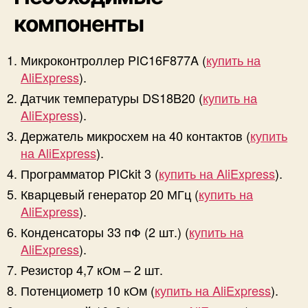
компоненты
Микроконтроллер PIC16F877A (
купить на
AliExpress
).
Датчик температуры DS18B20 (
купить на
AliExpress
).
Держатель микросхем на 40 контактов (
купить
на AliExpress
).
Программатор PICkit 3 (
купить на AliExpress
).
Кварцевый генератор 20 МГц (
купить на
AliExpress
).
Конденсаторы 33 пФ (2 шт.) (
купить на
AliExpress
).
Резистор 4,7 кОм – 2 шт.
Потенциометр 10 кОм (
купить на AliExpress
).