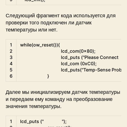
Следующий фрагмент кода используется для
проверки того подключен ли датчик
температуры или нет.
C
1
while
(
ow_reset
(
)
)
{
2
lcd_com
(
0x80
)
;
3
lcd_puts
(
"Please Connect   "
)
;
4
lcd_com
(
0xC0
)
;
5
lcd_puts
(
"Temp-Sense Probe"
6
}
Далее мы инициализируем датчик температуры
и передаем ему команду на преобразование
значения температуры.
C
1
lcd_puts
(
"                "
)
;