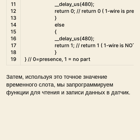
11
__delay_us
(
480
)
;
12
return
0
;
// return 0 ( 1-wire is pres
13
}
14
else
15
{
16
__delay_us
(
480
)
;
17
return
1
;
// return 1 ( 1-wire is NOT
18
}
19
}
// 0=presence, 1 = no part
Затем, используя это точное значение
временного слота, мы запрограммируем
функции для чтения и записи данных в датчик.