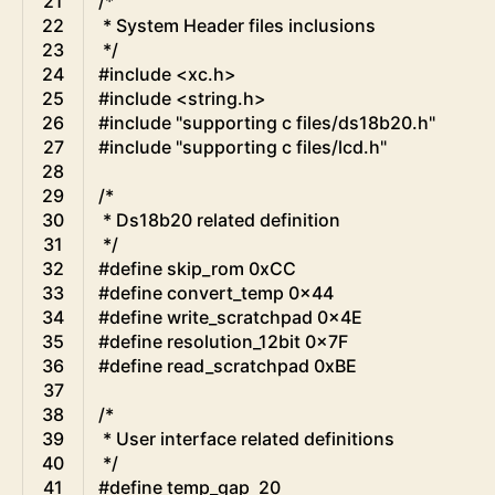
21
/*
22
 * System Header files inclusions
23
 */
24
#include <xc.h>
25
#include <string.h>
26
#include "supporting c files/ds18b20.h"
27
#include "supporting c files/lcd.h"
28
29
/*
30
 * Ds18b20 related definition
31
 */
32
#define skip_rom 0xCC
33
#define convert_temp 0x44 
34
#define write_scratchpad 0x4E
35
#define resolution_12bit 0x7F
36
#define read_scratchpad 0xBE
37
38
/*
39
 * User interface related definitions
40
 */
41
#define temp_gap  20