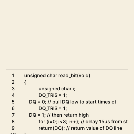
C
1
unsigned
char
read_bit
(
void
)
2
{
3
unsigned
char
i
;
4
DQ_TRIS
=
1
;
5
DQ
=
0
;
// pull DQ low to start timeslot
6
DQ_TRIS
=
1
;
7
DQ
=
1
;
// then return high
8
for
(
i
=
0
;
i
<
3
;
i
++
)
;
// delay 15us from start
9
return
(
DQ
)
;
// return value of DQ line