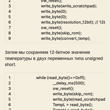
2
ow_reset
(
)
;
3
write_byte
(
write_scratchpad
)
;
4
write_byte
(
0
)
;
5
write_byte
(
0
)
;
6
write_byte
(
resolution_12bit
)
;
// 12bit
7
ow_reset
(
)
;
8
write_byte
(
skip_rom
)
;
9
write_byte
(
convert_temp
)
;
Затем мы сохраняем 12-битное значение
температуры в двух переменных типа unsigned
short.
C
1
while
(
read_byte
(
)
==
0xff
)
;
2
__delay_ms
(
500
)
;
3
ow_reset
(
)
;
4
write_byte
(
skip_rom
)
;
5
write_byte
(
read_scratchpad
)
;
6
TempL
=
read_byte
(
)
;