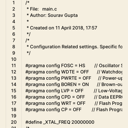
C
1
/*
2
 * File:   main.c
3
 * Author: Sourav Gupta
4
 *
5
 * Created on 11 April 2018, 17:57
6
 */
7
/*
8
 * Configuration Related settings. Specific for 
9
 */
10
11
#pragma config FOSC = HS        // Oscillator Sel
12
#pragma config WDTE = OFF       // Watchdog T
13
#pragma config PWRTE = OFF      // Power-up T
14
#pragma config BOREN = ON       // Brown-out 
15
#pragma config LVP = OFF         // Low-Volta
16
#pragma config CPD = OFF        // Data EEPR
17
#pragma config WRT = OFF        // Flash Progr
18
#pragma config CP = OFF         // Flash Progr
19
20
#define _XTAL_FREQ 20000000