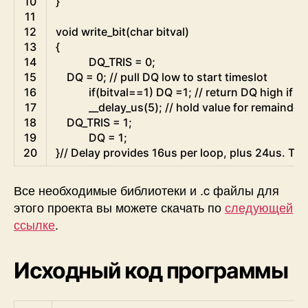
10
}
11
12
void
write_bit
(
char
bitval
)
13
{
14
DQ_TRIS
=
0
;
15
DQ
=
0
;
// pull DQ low to start timeslot
16
if
(
bitval
==
1
)
DQ
=
1
;
// return DQ high if wr
17
__delay_us
(
5
)
;
// hold value for remainder 
18
DQ_TRIS
=
1
;
19
DQ
=
1
;
20
}
// Delay provides 16us per loop, plus 24us. Th
Все необходимые библиотеки и .c файлы для
этого проекта вы можете скачать по
следующей
ссылке
.
Исходный код программы