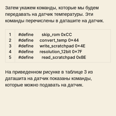
Затем укажем команды, которые мы будем
передавать на датчик температуры. Эти
команды перечислены в даташите на датчик.
Arduino
1
#define        skip_rom 0xCC
2
#define      convert_temp 0x44
3
#define      write_scratchpad 0x4E
4
#define      resolution_12bit 0x7F
5
#define        read_scratchpad 0xBE
На приведенном рисунке в таблице 3 из
даташита на датчик показаны команды,
которые можно подавать на датчик.