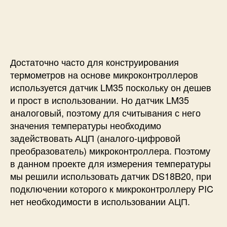
п
и
и
и
с
Ц
с
и
и
и
ф
р
Достаточно часто для конструирования
о
в
термометров на основе микроконтроллеров
о
используется датчик LM35 поскольку он дешев
й
и прост в использовании. Но датчик LM35
т
аналоговый, поэтому для считывания с него
е
значения температуры необходимо
р
задействовать АЦП (аналого-цифровой
м
преобразователь) микроконтроллера. Поэтому
о
м
в данном проекте для измерения температуры
е
мы решили использовать датчик DS18B20, при
т
подключении которого к микроконтроллеру PIC
р
нет необходимости в использовании АЦП.
н
а