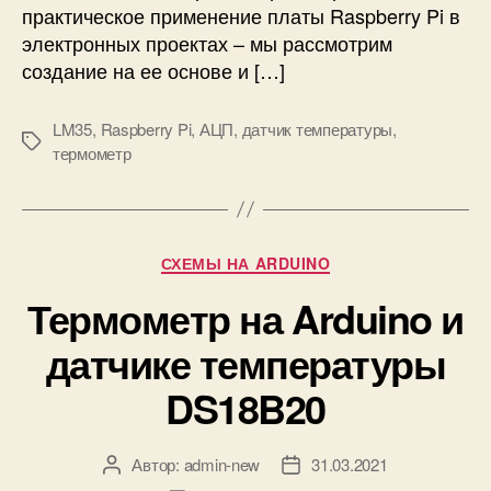
практическое применение платы Raspberry Pi в
п
электронных проектах – мы рассмотрим
е
р
создание на ее основе и […]
а
т
LM35
,
Raspberry Pi
,
АЦП
,
датчик температуры
,
у
М
термометр
р
е
ы
т
в
к
к
и
Р
о
СХЕМЫ НА ARDUINO
у
м
Термометр на Arduino и
б
н
р
а
датчике температуры
и
т
к
е
DS18B20
и
с
п
о
Автор:
admin-new
31.03.2021
А
Д
м
в
а