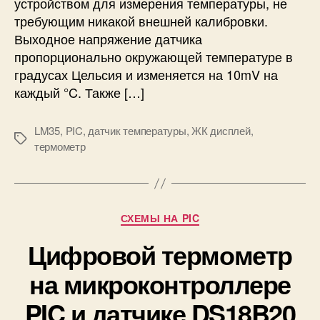
устройством для измерения температуры, не
р
требующим никакой внешней калибровки.
м
Выходное напряжение датчика
о
пропорционально окружающей температуре в
м
е
градусах Цельсия и изменяется на 10mV на
т
каждый °C. Также […]
р
н
LM35
,
PIC
,
датчик температуры
,
ЖК дисплей
,
а
М
термометр
м
е
и
т
к
к
р
и
о
Р
СХЕМЫ НА PIC
к
у
Цифровой термометр
о
б
н
р
на микроконтроллере
т
и
р
к
PIC и датчике DS18B20
о
и