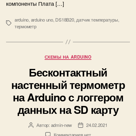
компоненты Плата […]
к
u
а
i
arduino
,
arduino uno
,
DS18B20
,
датчик температуры
,
L
n
М
термометр
M
o
е
3
и
т
5
д
к
а
и
т
Р
СХЕМЫ НА ARDUINO
ч
у
и
Бесконтактный
б
к
р
настенный термометр
е
и
т
к
на Arduino с логгером
е
и
м
данных на SD карту
п
е
р
Автор:
admin-new
24.02.2021
А
Д
а
в
а
т
к
Комментариев
нет