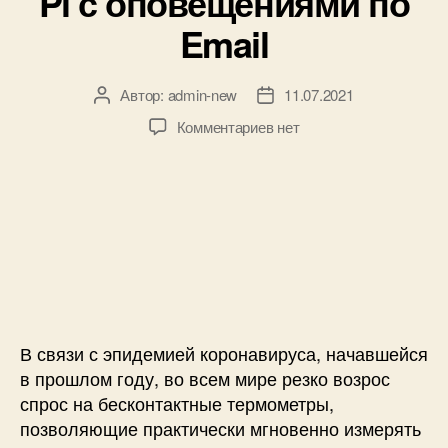
Pi с оповещениями по
л
Email
е
р
е
Автор:
admin-new
11.07.2021
А
Д
P
в
а
I
к
Комментариев
нет
т
т
C
з
о
а
и
а
р
з
д
п
з
а
а
и
а
п
т
с
п
и
ч
и
и
с
и
Б
с
и
к
е
и
е
с
D
к
В связи с эпидемией коронавируса, начавшейся
S
о
в прошлом году, во всем мире резко возрос
1
н
спрос на бесконтактные термометры,
8
т
позволяющие практически мгновенно измерять
B
а