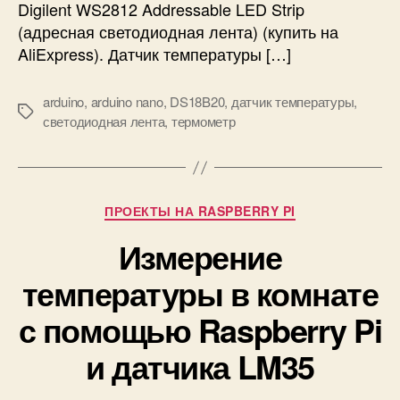
м
Digilent WS2812 Addressable LED Strip
о
о
(адресная светодиодная лента) (купить на
E
м
m
AliExpress). Датчик температуры […]
е
a
т
i
р
arduino
,
arduino nano
,
DS18B20
,
датчик температуры
,
l
М
н
светодиодная лента
,
термометр
е
а
т
A
к
r
и
d
Р
ПРОЕКТЫ НА RASPBERRY PI
u
у
i
Измерение
б
n
р
o
температуры в комнате
и
N
к
с помощью Raspberry Pi
a
и
n
и датчика LM35
o