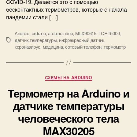
COVID-19. Делается это с помощью
н
у
бесконтактных термометров, которые с начала
а
м
пандемии стали […]
S
н
D
ы
к
й
Android
,
arduino
,
arduino nano
,
MLX90615
,
TCRT5000
,
а
и
датчик температуры
,
инфракрасный датчик
,
М
р
н
коронавирус
,
медицина
,
сотовый телефон
,
термометр
е
т
ф
т
у
р
к
а
и
к
Р
СХЕМЫ НА ARDUINO
р
у
а
Термометр на Arduino и
б
с
р
н
датчике температуры
и
ы
к
человеческого тела
й
и
т
MAX30205
е
р