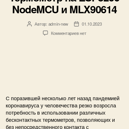
к
NodeMCU и MLX90614
и
Автор:
admin-new
01.10.2023
А
Д
в
а
к
Комментариев
нет
т
т
з
о
а
а
р
з
п
з
а
и
а
п
с
п
и
и
и
с
Б
с
и
е
и
с
к
С поразившей несколько лет назад пандемией
о
коронавируса у человечества резко возросла
н
потребность в использовании различных
т
бесконтактных термометров, позволяющих и
а
без непосредственного контакта с
к