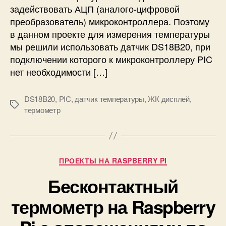
задействовать АЦП (аналого-цифровой
м
преобразователь) микроконтроллера. Поэтому
о
в данном проекте для измерения температуры
м
е
мы решили использовать датчик DS18B20, при
т
подключении которого к микроконтроллеру PIC
р
нет необходимости […]
н
а
DS18B20
,
PIC
,
датчик температуры
,
ЖК дисплей
,
м
М
термометр
и
е
к
т
р
к
о
и
к
Р
ПРОЕКТЫ НА RASPBERRY PI
о
у
н
Бесконтактный
б
т
р
термометр на Raspberry
р
и
о
к
л
и