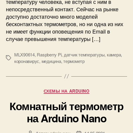
температуру человека, не вступая с ним в
2
к
0
непосредственный контакт. Сейчас на рынке
т
н
доступно достаточно много моделей
ы
бесконтактных термометров, но ни одна из них
й
не имеет функции оповещения по Email в
т
случае превышения температуры […]
е
р
MLX90614
,
Raspberry Pi
,
датчик температуры
,
камера
,
м
М
коронавирус
,
медицина
,
термометр
о
е
м
т
е
к
т
и
р
Р
СХЕМЫ НА ARDUINO
н
у
а
Комнатный термометр
б
R
р
на Arduino Nano
a
и
s
к
p
и
b