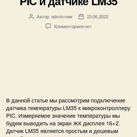
PIC и датчике LM35
6
6
N
Автор:
admin-new
23.06.2022
А
Д
o
в
а
к
Комментариев
нет
d
т
т
з
e
о
а
а
M
р
з
п
C
з
а
и
U
а
п
с
и
п
и
и
M
и
с
Ц
L
с
и
и
X
и
ф
9
р
0
В данной статье мы рассмотрим подключение
о
6
в
датчика температуры LM35 к микроконтроллеру
1
о
PIC. Измеряемое значение температуры мы
4
й
будем выводить на экран ЖК дисплея 16×2.
т
Датчик LM35 является простым и дешевым
е