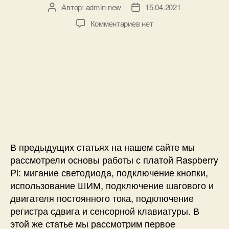
Автор:
admin-new
15.04.2021
А
Д
в
а
к
Комментариев
нет
т
т
з
о
а
а
р
з
п
з
а
и
а
п
с
п
и
и
и
с
И
с
и
з
и
м
е
В предыдущих статьях на нашем сайте мы
р
е
рассмотрели основы работы с платой Raspberry
н
Pi: мигание светодиода, подключение кнопки,
и
использование ШИМ, подключение шагового и
е
двигателя постоянного тока, подключение
т
регистра сдвига и сенсорной клавиатуры. В
е
этой же статье мы рассмотрим первое
м