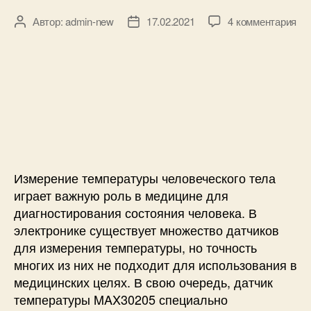
м
к
Автор:
admin-new
17.02.2021
4 комментария
А
Д
о
з
в
а
м
а
т
т
е
п
о
а
т
и
р
з
р
с
з
а
н
и
а
п
а
Т
п
и
A
е
и
с
r
р
с
и
d
м
и
u
Измерение температуры человеческого тела
о
i
играет важную роль в медицине для
м
n
диагностирования состояния человека. В
е
o
электронике существует множество датчиков
т
и
для измерения температуры, но точность
р
с
многих из них не подходит для использования в
н
м
а
медицинских целях. В свою очередь, датчик
а
A
р
температуры MAX30205 специально
r