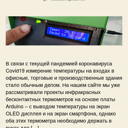
т
т
у
з
о
а
р
а
р
з
ы
п
з
а
D
и
а
п
S
с
п
и
1
и
и
с
8
Б
с
и
B
е
и
2
с
0
к
В связи с текущей пандемией коронавируса
о
Covid19 измерение температуры на входах в
н
офисные, торговые и производственные здания
т
стало обычным делом. На нашем сайте мы уже
а
рассматривали проекты инфракрасных
к
бесконтактных термометров на основе платы
т
н
Arduino – с выводом температуры на экран
ы
OLED дисплея и на экран смартфона, однако
й
оба этих термометра необходимо держать в
н
руках для […]