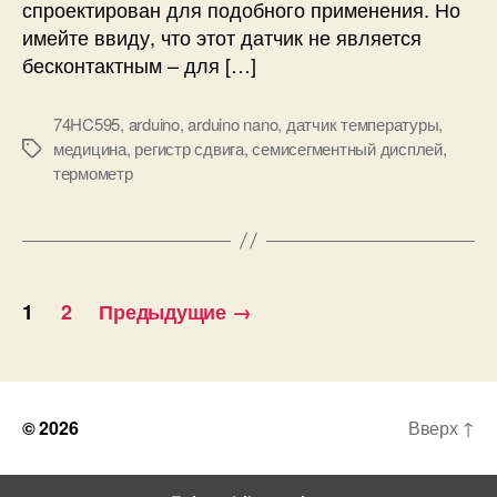
т
спроектирован для подобного применения. Но
d
ф
имейте ввиду, что этот датчик не является
u
о
бесконтактным – для […]
i
н
n
е
o
74HC595
,
arduino
,
arduino nano
,
датчик температуры
,
и
медицина
,
регистр сдвига
,
семисегментный дисплей
,
М
д
термометр
е
а
т
т
к
ч
и
и
П
к
1
2
Предыдущие
→
е
а
т
е
г
м
п
и
© 2026
Вверх
↑
е
р
н
а