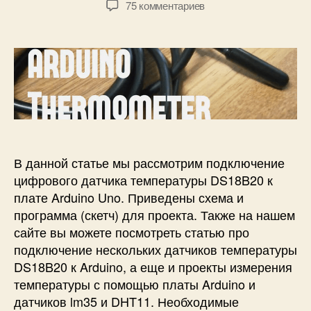
о
к
75 комментариев
т
т
щ
з
о
а
ь
а
р
з
ю
п
з
а
R
и
а
п
a
с
п
и
s
и
и
с
p
Т
с
и
b
е
и
e
р
r
м
В данной статье мы рассмотрим подключение
r
о
цифрового датчика температуры DS18B20 к
y
м
плате Arduino Uno. Приведены схема и
P
е
программа (скетч) для проекта. Также на нашем
i
т
сайте вы можете посмотреть статью про
и
р
подключение нескольких датчиков температуры
д
н
а
а
DS18B20 к Arduino, а еще и проекты измерения
т
A
температуры с помощью платы Arduino и
ч
r
датчиков lm35 и DHT11. Необходимые
и
d