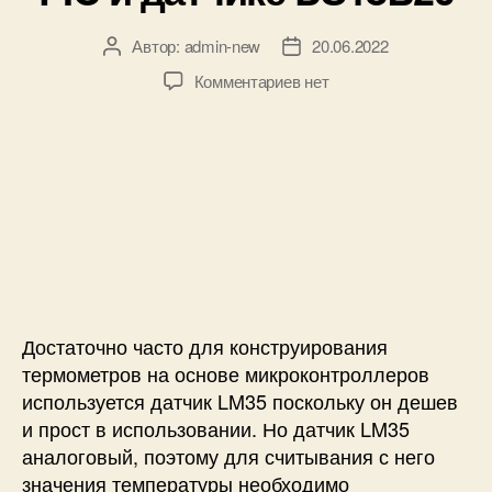
л
л
Автор:
admin-new
20.06.2022
А
Д
е
в
а
р
к
Комментариев
нет
т
т
е
з
о
а
P
а
р
з
I
п
з
а
C
и
а
п
и
с
п
и
д
и
и
с
а
Ц
с
и
т
и
и
ч
ф
и
р
к
Достаточно часто для конструирования
о
е
в
термометров на основе микроконтроллеров
L
о
используется датчик LM35 поскольку он дешев
M
й
и прост в использовании. Но датчик LM35
3
т
аналоговый, поэтому для считывания с него
5
е
значения температуры необходимо
р