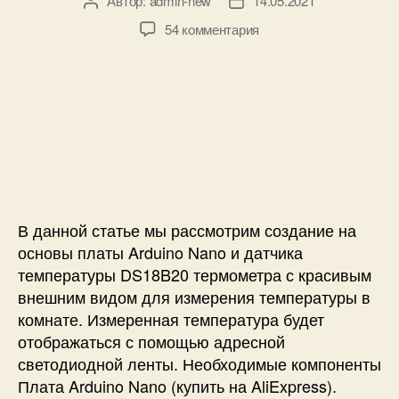
Автор:
admin-new
14.05.2021
А
Д
e
в
а
к
54 комментария
r
т
т
з
r
о
а
а
y
р
з
п
P
з
а
и
i
а
п
с
с
п
и
и
о
и
с
К
п
с
и
о
о
и
м
в
н
В данной статье мы рассмотрим создание на
е
а
основы платы Arduino Nano и датчика
щ
т
температуры DS18B20 термометра с красивым
е
н
н
внешним видом для измерения температуры в
ы
и
комнате. Измеренная температура будет
й
я
отображаться с помощью адресной
т
м
е
светодиодной ленты. Необходимые компоненты
и
р
Плата Arduino Nano (купить на AliExpress).
п