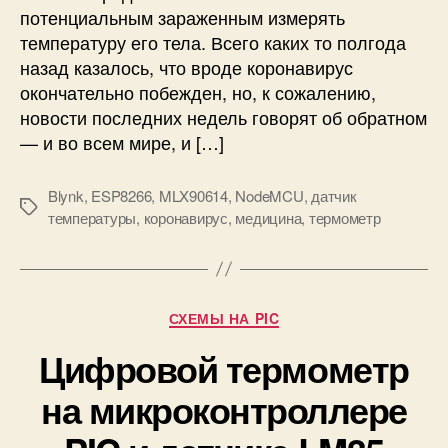
потенциальным зараженным измерять
т
н
температуру его тела. Всего каких то полгода
ы
назад казалось, что вроде коронавирус
й
окончательно побежден, но, к сожалению,
т
новости последних недель говорят об обратном
е
— и во всем мире, и […]
р
м
о
Blynk
,
ESP8266
,
MLX90614
,
NodeMCU
,
датчик
М
м
температуры
,
коронавирус
,
медицина
,
термометр
е
е
т
т
к
р
и
н
Р
СХЕМЫ НА PIC
а
у
E
Цифровой термометр
б
S
р
P
на микроконтроллере
и
8
к
2
и