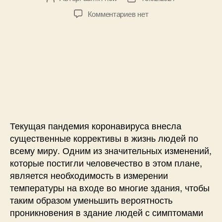
r
в
а
d
к
Комментариев
нет
т
т
u
з
о
а
i
а
р
з
n
п
з
а
o
и
а
п
с
с
п
и
л
и
и
с
о
Б
с
и
г
е
и
г
с
е
к
Текущая пандемия коронавируса внесла
р
о
существенные коррективы в жизнь людей по
о
н
всему миру. Одним из значительных изменений,
м
т
которые постигли человечество в этом плане,
д
а
является необходимость в измерении
а
к
н
температуры на входе во многие здания, чтобы
т
н
н
таким образом уменьшить вероятность
ы
ы
проникновения в здание людей с симптомами
х
й