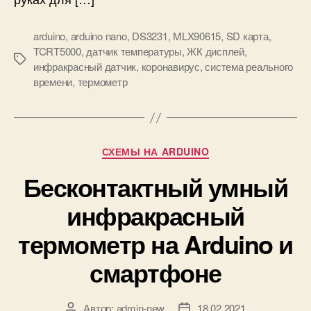
а
с
arduino
,
arduino nano
,
DS3231
,
MLX90615
,
SD карта
,
т
TCRT5000
,
датчик температуры
,
ЖК дисплей
,
е
М
инфракрасный датчик
,
коронавирус
,
система реального
н
е
времени
,
термометр
н
т
ы
к
й
и
т
е
Р
СХЕМЫ НА ARDUINO
р
у
м
Бесконтактный умный
б
о
р
инфракрасный
м
и
е
к
термометр на Arduino и
т
и
р
смартфоне
н
а
A
Автор:
admin-new
18.02.2021
А
Д