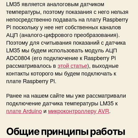
LM35 является аналоговым датчиком
s
температуры, поэтому показания с него нельзя
p
b
непосредственно подавать на плату Raspberry
e
Pi поскольку у нее нет собственных каналов
r
АЦП (аналого-цифрового преобразования).
r
Поэтому для считывания показаний с датчика
y
LM35 мы будем использовать модуль АЦП
P
ADC0804 (его подключение к Raspberry Pi
i
рассматривалось в
этой статье
), выходные
и
д
контакты которого мы будем подключать к
а
плате Raspberry Pi.
т
ч
Ранее на нашем сайте мы уже рассматривали
и
подключение датчика температуры LM35 к
к
плате Arduino
и
микроконтроллеру AVR
.
а
L
M
Общие принципы работы
3