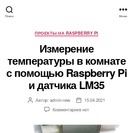
Поиск
Меню
Р
ПРОЕКТЫ НА RASPBERRY PI
у
Измерение
б
р
температуры в комнате
и
к
с помощью Raspberry Pi
и
и датчика LM35
Автор:
admin-new
15.04.2021
А
Д
в
а
к
Комментариев
нет
т
т
з
о
а
а
р
з
п
з
а