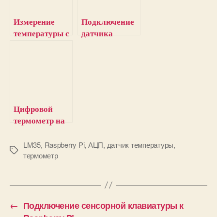
Измерение
Подключение
температуры с
датчика
помощью
температуры
микроконтрол
LM35 к веб-
лера AVR и
серверу на
датчика LM35
ESP32
Цифровой
термометр на
Arduino и
датчике
LM35
,
Raspberry Pi
,
АЦП
,
датчик температуры
,
М
термометр
температуры
е
LM35
т
к
и
←
Подключение сенсорной клавиатуры к