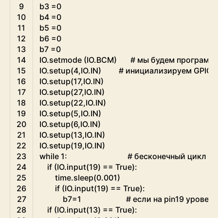
9
b3
=
0
10
b4
=
0
11
b5
=
0
12
b6
=
0
13
b7
=
0
14
IO
.
setmode
(
IO
.
BCM
)
# мы будем программи
15
IO
.
setup
(
4
,
IO
.
IN
)
# инициализируем GPIO4 
16
IO
.
setup
(
17
,
IO
.
IN
)
17
IO
.
setup
(
27
,
IO
.
IN
)
18
IO
.
setup
(
22
,
IO
.
IN
)
19
IO
.
setup
(
5
,
IO
.
IN
)
20
IO
.
setup
(
6
,
IO
.
IN
)
21
IO
.
setup
(
13
,
IO
.
IN
)
22
IO
.
setup
(
19
,
IO
.
IN
)
23
while
1
:
# бесконечный цикл
24
if
(
IO
.
input
(
19
)
==
True
)
:
25
time
.
sleep
(
0.001
)
26
if
(
IO
.
input
(
19
)
==
True
)
:
27
b7
=
1
# если на pin19 уровень
28
if
(
IO
.
input
(
13
)
==
True
)
: