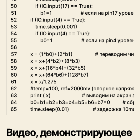
50
if
(
IO
.
input
(
17
)
==
True
)
:
51
b1
=
1
# если на pin17 уровень
52
if
(
IO
.
input
(
4
)
==
True
)
:
53
time
.
sleep
(
0.001
)
54
if
(
IO
.
input
(
4
)
==
True
)
:
55
b0
=
1
# если на pin4 уровень 
56
57
x
=
(
1
*
b0
)
+
(
2
*
b1
)
# переводим числ
58
x
=
x
+
(
4
*
b2
)
+
(
8
*
b3
)
59
x
=
x
+
(
16
*
b4
)
+
(
32
*
b5
)
60
x
=
x
+
(
64
*
b6
)
+
(
128
*
b7
)
61
x
=
x
/
1.275
62
#temp=100, ref=2000mv (опорное напряжени
63
print
(
x
)
# выводим на экран зн
64
b0
=
b1
=
b2
=
b3
=
b4
=
b5
=
b6
=
b7
=
0
# сбра
65
time
.
sleep
(
0.01
)
# задержка 10ms
Видео, демонстрирующее