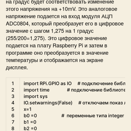
на градус будет соответствовать изменение
этого напряжения на +10mV. Это аналоговое
напряжение подается на вход модуля АЦП
ADC0804, который преобразует его в цифровое
значение с шагом 1,275 на 1 градус
(255/200=1,275). Это цифровое значение
подается на плату Raspberry Pi и затем в
программе оно преобразуется в значение
температуры и отображается на экране
дисплея.
Python
1
import
RPi
.
GPIO 
as
IO
# подключение библио
2
import
time
# подключение библиотеки
3
import
sys
4
IO
.
setwarnings
(
False
)
# отключаем показ л
5
x
=
1
6
b0
=
0
#  переменные типа integer д
7
b1
=
0
8
b2
=
0