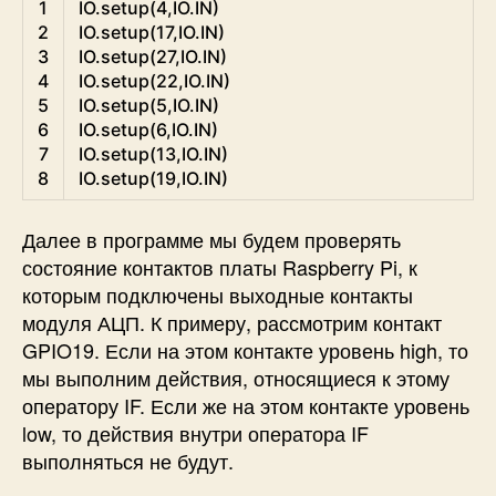
Python
1
IO
.
setup
(
4
,
IO
.
IN
)
2
IO
.
setup
(
17
,
IO
.
IN
)
3
IO
.
setup
(
27
,
IO
.
IN
)
4
IO
.
setup
(
22
,
IO
.
IN
)
5
IO
.
setup
(
5
,
IO
.
IN
)
6
IO
.
setup
(
6
,
IO
.
IN
)
7
IO
.
setup
(
13
,
IO
.
IN
)
8
IO
.
setup
(
19
,
IO
.
IN
)
Далее в программе мы будем проверять
состояние контактов платы Raspberry Pi, к
которым подключены выходные контакты
модуля АЦП. К примеру, рассмотрим контакт
GPIO19. Если на этом контакте уровень high, то
мы выполним действия, относящиеся к этому
оператору IF. Если же на этом контакте уровень
low, то действия внутри оператора IF
выполняться не будут.