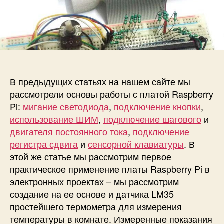
и
а
п
с
п
и
и
и
с
И
с
и
з
и
м
е
В предыдущих статьях на нашем сайте мы
р
е
рассмотрели основы работы с платой Raspberry
н
Pi:
мигание светодиода
,
подключение кнопки
,
и
использование ШИМ
,
подключение шагового
и
е
двигателя постоянного тока
,
подключение
т
регистра сдвига
и
сенсорной клавиатуры
. В
е
этой же статье мы рассмотрим первое
м
практическое применение платы Raspberry Pi в
п
е
электронных проектах – мы рассмотрим
р
создание на ее основе и датчика LM35
а
простейшего термометра для измерения
т
температуры в комнате. Измеренные показания
у