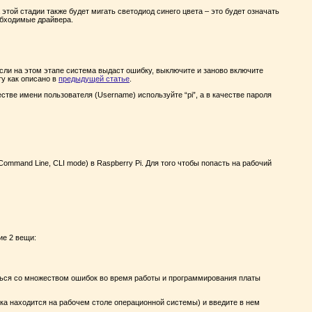
 этой стадии также будет мигать светодиод синего цвета – это будет означать
обходимые драйвера.
Если на этом этапе система выдаст ошибку, выключите и заново включите
ту как описано в
предыдущей статье
.
стве имени пользователя (Username) используйте “pi”, а в качестве пароля
ommand Line, CLI mode) в Raspberry Pi. Для того чтобы попасть на рабочий
ие 2 вещи:
уться со множеством ошибок во время работы и программирования платы
нка находится на рабочем столе операционной системы) и введите в нем