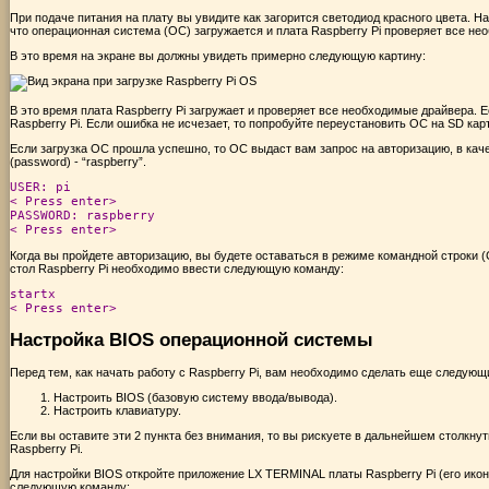
При подаче питания на плату вы увидите как загорится светодиод красного цвета. На
что операционная система (ОС) загружается и плата Raspberry Pi проверяет все не
В это время на экране вы должны увидеть примерно следующую картину:
В это время плата Raspberry Pi загружает и проверяет все необходимые драйвера. 
Raspberry Pi. Если ошибка не исчезает, то попробуйте переустановить ОС на SD кар
Если загрузка ОС прошла успешно, то ОС выдаст вам запрос на авторизацию, в каче
(password) - “raspberry”.
USER: pi
< Press enter>
PASSWORD: raspberry
< Press enter>
Когда вы пройдете авторизацию, вы будете оставаться в режиме командной строки (C
стол Raspberry Pi необходимо ввести следующую команду:
startx
< Press enter>
Настройка BIOS операционной системы
Перед тем, как начать работу с Raspberry Pi, вам необходимо сделать еще следующ
Настроить BIOS (базовую систему ввода/вывода).
Настроить клавиатуру.
Если вы оставите эти 2 пункта без внимания, то вы рискуете в дальнейшем столкн
Raspberry Pi.
Для настройки BIOS откройте приложение LX TERMINAL платы Raspberry Pi (его ико
следующую команду: