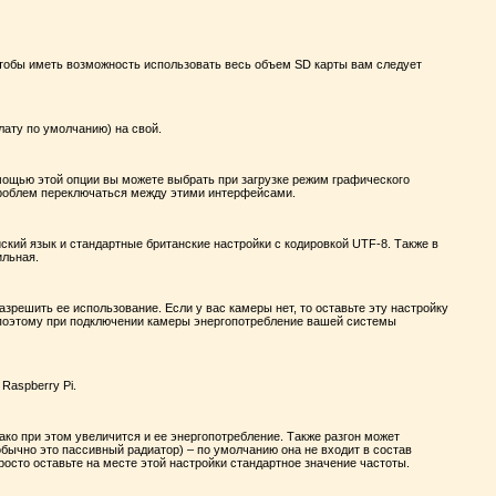
Чтобы иметь возможность использовать весь объем SD карты вам следует
ату по умолчанию) на свой.
омощью этой опции вы можете выбрать при загрузке режим графического
проблем переключаться между этими интерфейсами.
кий язык и стандартные британские настройки с кодировкой UTF-8. Также в
ильная.
азрешить ее использование. Если у вас камеры нет, то оставьте эту настройку
 поэтому при подключении камеры энергопотребление вашей системы
Raspberry Pi.
ко при этом увеличится и ее энергопотребление. Также разгон может
бычно это пассивный радиатор) – по умолчанию она не входит в состав
осто оставьте на месте этой настройки стандартное значение частоты.