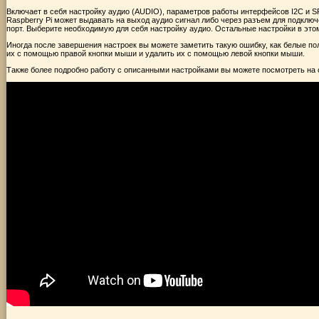
Включает в себя настройку аудио (AUDIO), параметров работы интерфейсов I2C и SPI
Raspberry Pi может выдавать на выход аудио сигнал либо через разъем для подклю
порт. Выберите необходимую для себя настройку аудио. Остальные настройки в это
Иногда после завершения настроек вы можете заметить такую ошибку, как белые по
их с помощью правой кнопки мыши и удалить их с помощью левой кнопки мыши.
Также более подробно работу с описанными настройками вы можете посмотреть на