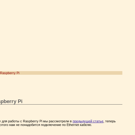
Raspberry Pi
pberry Pi
у для работы с Raspberry Pi мы рассмотрели в
предыдущей статье
, теперь
 этого нам не понадобится подключение по Ethernet кабелю.