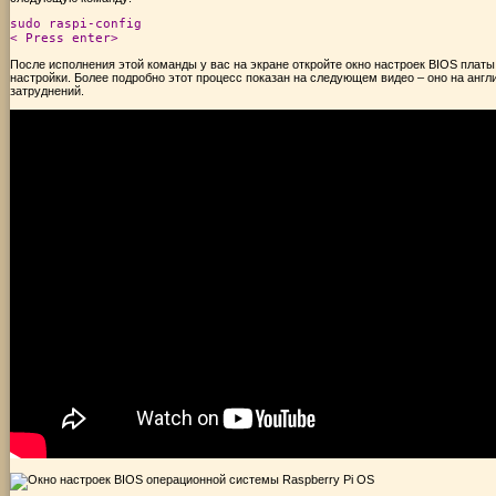
sudo raspi-config
< Press enter>
После исполнения этой команды у вас на экране откройте окно настроек BIOS платы
настройки. Более подробно этот процесс показан на следующем видео – оно на англи
затруднений.