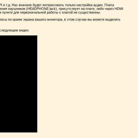
 и т.д. Нас вначале будет интересовать только настройка аудио. Плата
чения наушников (HEADPHONE jack), присутствует на плате, либо через HDMI
м пункте для первоначальной работы с платой не существенны.
лосы по краям экрана вашего монитора, в этом случае вы можете выделить
 следующем видео: