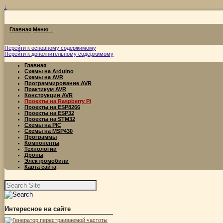
↓
Главная
Меню ↓
Перейти к основному содержимому
Перейти к дополнительному содержимому
Главная
Схемы на Arduino
Схемы на AVR
Программирование AVR
Практикум AVR
Конструкции AVR
Проекты на Raspberry Pi
Проекты на ESP8266
Проекты на ESP32
Проекты на STM32
Схемы на PIC
Схемы на MSP430
Программы
Компоненты
Технологии
Дроны
Электромобили
Карта сайта
Найти:
Интересное на сайте