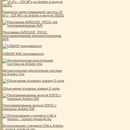
Генератор перестраиваемой частоты 10
кГц – 225 МГц на Arduino и модуле Si5351
Программа AVRDUDE_PROG:
программирование микроконтроллеров
AVR
USBASP AVR программатор
Автоматическая оросительная система
на Arduino Uno
Объяснение основных команд G-кода
Программирование модуля ESP32 с
помощью Arduino IDE
Использование стандарта CAN в Arduino
– полное руководство