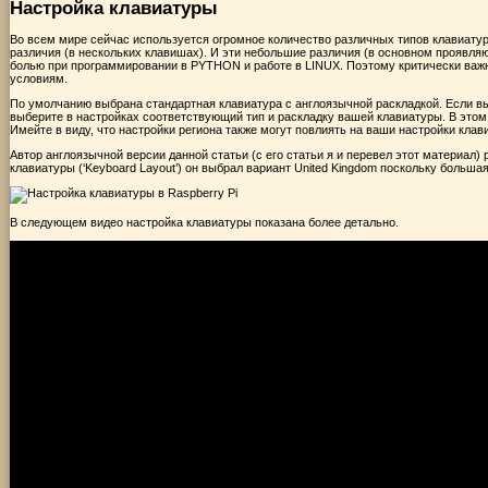
Настройка клавиатуры
Во всем мире сейчас используется огромное количество различных типов клавиатур
различия (в нескольких клавишах). И эти небольшие различия (в основном проявл
болью при программировании в PYTHON и работе в LINUX. Поэтому критически важ
условиям.
По умолчанию выбрана стандартная клавиатура с англоязычной раскладкой. Если вы 
выберите в настройках соответствующий тип и раскладку вашей клавиатуры. В этом
Имейте в виду, что настройки региона также могут повлиять на ваши настройки клав
Автор англоязычной версии данной статьи (с его статьи я и перевел этот материал) 
клавиатуры (‘Keyboard Layout’) он выбрал вариант United Kingdom поскольку больша
В следующем видео настройка клавиатуры показана более детально.