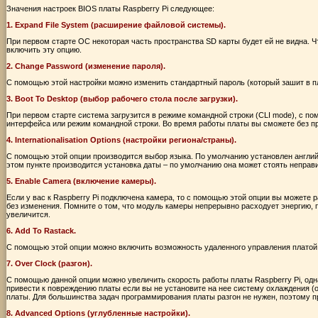
Значения настроек BIOS платы Raspberry Pi следующее:
1. Expand File System (расширение файловой системы).
При первом старте ОС некоторая часть пространства SD карты будет ей не видна. 
включить эту опцию.
2. Change Password (изменение пароля).
С помощью этой настройки можно изменить стандартный пароль (который зашит в пл
3. Boot To Desktop (выбор рабочего стола после загрузки).
При первом старте система загрузится в режиме командной строки (CLI mode), с п
интерфейса или режим командной строки. Во время работы платы вы сможете без 
4. Internationalisation Options (настройки региона/страны).
С помощью этой опции производится выбор языка. По умолчанию установлен английс
этом пункте производится установка даты – по умолчанию она может стоять неправ
5. Enable Camera (включение камеры).
Если у вас к Raspberry Pi подключена камера, то с помощью этой опции вы можете р
без изменения. Помните о том, что модуль камеры непрерывно расходует энергию,
увеличится.
6. Add To Rastack.
С помощью этой опции можно включить возможность удаленного управления платой 
7. Over Clock (разгон).
С помощью данной опции можно увеличить скорость работы платы Raspberry Pi, одна
привести к повреждению платы если вы не установите на нее систему охлаждения (о
платы. Для большинства задач программирования платы разгон не нужен, поэтому пр
8. Advanced Options (углубленные настройки).