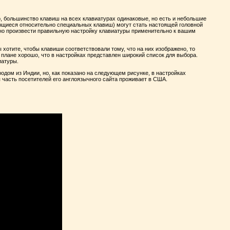
, большинство клавиш на всех клавиатурах одинаковые, но есть и небольшие
яющиеся относительно специальных клавиш) могут стать настоящей головной
но произвести правильную настройку клавиатуры применительно к вашим
хотите, чтобы клавиши соответствовали тому, что на них изображено, то
 плане хорошо, что в настройках представлен широкий список для выбора.
иатуры.
родом из Индии, но, как показано на следующем рисунке, в настройках
я часть посетителей его англоязычного сайта проживает в США.