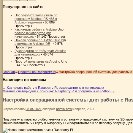
Популярное на сайте
Последовательная связь по
протоколу Modbus RS-485 с
Arduino (ведомой)
- 63 809
Просмотры
Как начать работу с Arduino Uno:
полное руководство для
начинающих
- 54 147 Просмотры
Начало работы с STM32 (Blue Pill)
с помощью Arduino IDE
- 49 578
Просмотры
Руководство по таймерам Arduino
для начинающих
- 46 574
Просмотры
Простой вольтметр на Arduino Uno
- 44 157 Просмотры
Главная
→
Проекты на Raspberry Pi
→
Настройка операционной системы для работы с 
Навигация по записям
←
Как начать работу с Raspberry Pi: руководство для начинающих
Мигание светодиодом с помощью Raspberry Pi и программы на Python
→
Настройка операционной системы для работы с Ras
Опубликовано
08.04.2021
автором
admin-new
8 апреля, 2021
Подготовку аппаратного обеспечения и установку операционной систему на SD карт
можно вставлять SD карту в Raspberry Pi и подготовиться к ее первому запуску. Для