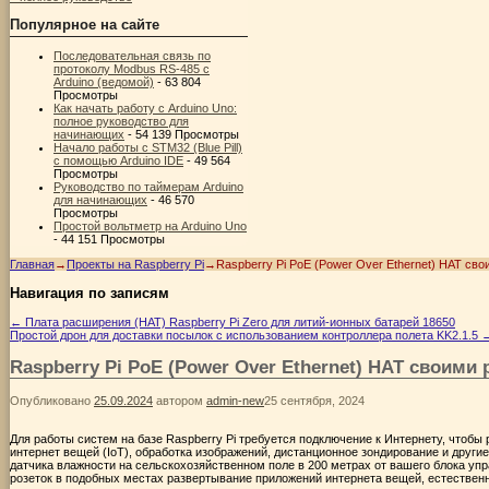
Популярное на сайте
Последовательная связь по
протоколу Modbus RS-485 с
Arduino (ведомой)
- 63 804
Просмотры
Как начать работу с Arduino Uno:
полное руководство для
начинающих
- 54 139 Просмотры
Начало работы с STM32 (Blue Pill)
с помощью Arduino IDE
- 49 564
Просмотры
Руководство по таймерам Arduino
для начинающих
- 46 570
Просмотры
Простой вольтметр на Arduino Uno
- 44 151 Просмотры
Главная
→
Проекты на Raspberry Pi
→
Raspberry Pi PoE (Power Over Ethernet) HAT св
Навигация по записям
←
Плата расширения (HAT) Raspberry Pi Zero для литий-ионных батарей 18650
Простой дрон для доставки посылок с использованием контроллера полета KK2.1.5
Raspberry Pi PoE (Power Over Ethernet) HAT своими
Опубликовано
25.09.2024
автором
admin-new
25 сентября, 2024
Для работы систем на базе Raspberry Pi требуется подключение к Интернету, чтобы 
интернет вещей (IoT), обработка изображений, дистанционное зондирование и дру
датчика влажности на сельскохозяйственном поле в 200 метрах от вашего блока упра
розеток в подобных местах развертывание приложений интернета вещей, естественн