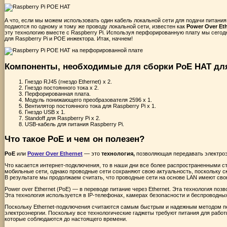
А что, если мы можем использовать один кабель локальной сети для подачи питания 
подаются по одному и тому же проводу локальной сети, известен как
Power Over Et
эту технологию вместе с Raspberry Pi. Используя перфорированную плату мы сегод
для Raspberry Pi и POE инжектора. Итак, начнем!
Компоненты, необходимые для сборки PoE HAT для
Гнездо RJ45 (гнездо Ethernet) x 2.
Гнездо постоянного тока x 2.
Перфорированная плата.
Модуль понижающего преобразователя 2596 x 1.
Вентилятор постоянного тока для Raspberry Pi x 1.
Гнездо USB x 1.
Standoff для Raspberry Pi x 2.
USB-кабель для питания Raspberry Pi.
Что такое PoE и чем он полезен?
PoE
или
Power Over Ethernet
— это
технология,
позволяющая передавать электроэ
Что касается интернет-подключения, то в наши дни все более распространенными ст
мобильные сети, однако проводные сети сохраняют свою актуальность, поскольку с
В результате мы продолжаем считать, что проводные сети на основе LAN имеют сво
Power over Ethernet (PoE) — в переводе питание через Ethernet. Эта технология поз
Эта технология используется в IP-телефонах, камерах безопасности и беспроводных 
Поскольку Ethernet-подключения считаются самым быстрым и надежным методом пер
электроэнергии. Поскольку все технологические гаджеты требуют питания для рабо
которые соблюдаются до настоящего времени.