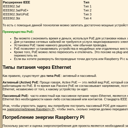
Расширение IEEE
Тип
IEEE802.3af
Тип 1
IEEE802.3at/PoE+
Тип 2
IEEE802.3bt/UPoE
Тип 3
IEEE802.3bt
Тип 4
То есть с помощью данной технологии можно запитать достаточно мощные устройст
Преимущества PoE:
Вы можете сэкономить время и деньги, используя PoE для установки новых 
Для установки сетевых кабелей не требуются услуги лицензированного элек
Установка PoE также намного дешевле, чем обычная проводка.
PoE позволяет устанавливать устройства в неудобных или отдаленных места
Кроме того, PoE можно легко переносить и отключать. Это похоже на plug-and
переместить ее.
Если вы хотите развернуть беспроводные точки доступа или Raspberry Pi с
Типы питания через Ethernet
Как правило, существует два
типа PoE
: активный и пассивный.
Активный (Active) PoE
: Проще говоря, Active PoE — это любой вид PoE, который 
работающим по PoE. В то время как Passive PoE не согласовывает напряжение, поэт
Ethernet, независимо от того, к какому устройству он идет.
Пассивный PoE:
часто известный как пассивное питание через Ethernet, является
Ethernet без необходимости каких-либо согласований или контактов. Стандарта IEE
Итак, чтобы упростить задачу, мы попробуем построить пассивный POE для нашего 
на
энергопотребление Raspberry Pi
, чтобы знать, сколько энергии должно передават
Потребление энергии Raspberry Pi
Поскольку расчет и оценка энергопотребления для проекта является необходимой з