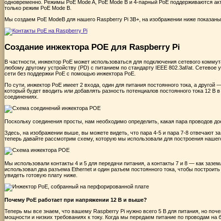
одновременно. Режимы PoE Mode A, PoE Mode B и 4-парный PoE поддерживаются а
только режим PoE Mode B.
Мы создаем PoE ModeB для нашего Raspberry Pi 3B+, на изображении ниже показаны 
Создание инжектора POE для Raspberry Pi
В частности, инжектор PoE может использоваться для подключения сетевого коммута
любому другому устройству (PD) с питанием по стандарту IEEE 802.3af/at. Сетевое
сети без поддержки PoE с помощью инжектора PoE.
По сути, инжектор PoE имеет 2 входа, один для питания постоянного тока, а другой
который будет вводить или добавлять разность потенциалов постоянного тока 12 В 
соединениях.
Поскольку соединения просты, нам необходимо определить, какая пара проводов дос
Здесь, на изображении выше, вы можете видеть, что пара 4-5 и пара 7-8 отвечают за
теперь давайте рассмотрим схему, которую мы использовали для построения нашег
Мы использовали контакты 4 и 5 для передачи питания, а контакты 7 и 8 — как заз
использовал два разъема Ethernet и один разъем постоянного тока, чтобы построит
увидеть готовую плату ниже.
Почему PoE работает при напряжении 12 В и выше?
Теперь мы все знаем, что вашему Raspberry Pi нужно всего 5 В для питания, но поч
мощности и низких требованиях к току. Когда мы передаем питание по проводам на 