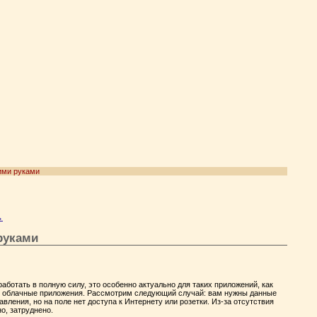
оими руками
→
 руками
работать в полную силу, это особенно актуально для таких приложений, как
гие облачные приложения. Рассмотрим следующий случай: вам нужны данные
вления, но на поле нет доступа к Интернету или розетки. Из-за отсутствия
о, затруднено.