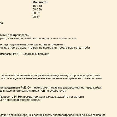
Мощность
15.4 Вт
30.8 Вт
60 Вт
90 Вт
ва.
линий электропередач.
трика, и их можно размещать практически в любом месте.
х, где подключение электричества затруднено.
-play, в том смысле, что вам не нужно уничтожать всю сеть, чтобы
 камерами, PoE — идеальный вариант.
согласовывает правильное напряжение между коммутатором и устройством,
ому он всегда посылает заданное напряжение электрического тока по линии
 нестандартным PoE. Он также может подавать электроэнергию через кабели
E для пассивного коммутатора PoE не существует.
Raspberry Pi. Но прежде чем идти дальше, давайте посмотрим
ься через наш Ethernet-кабель.
адачей для инженера, мы должны знать энергопотребление в режиме ожидания