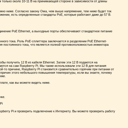
м только около 10-11 В на принимающей стороне в зависимости от длины
ожно ниже. Согласно закону Ома, чем выше напряжение, тем ниже будет ток
яжении, есть определенные стандарты PoE, которые работают даже до 57 В.
динение PoE Ethernet, а выходные порты обеспечивают стандартное питание
янного тока. Роль PoE-сплиттера заключается в разделении PoE Ethernet-
ия постоянного тока, что является полной противоположностью инжектора
обы получить 12 В из кабеля Ethernet. Затем эти 12 В подаются на
ются на сам Raspberry Pi. Мы также использовали эти 12 В для питания
ой-то причине, Raspberry Pi становится сравнительно горячим при питании от
 причин этого небольшого повышения температуры, если вы знаете, почему
иже.
плате, как вы можете видеть ниже.
нке.
spberry Pi и проверить подключение к Интернету. Вы можете проверить работу