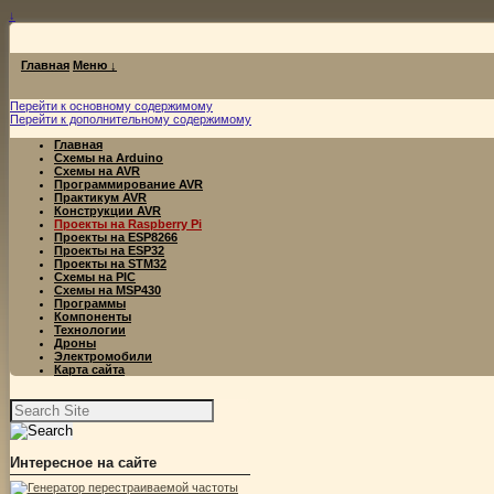
↓
Главная
Меню ↓
Перейти к основному содержимому
Перейти к дополнительному содержимому
Главная
Схемы на Arduino
Схемы на AVR
Программирование AVR
Практикум AVR
Конструкции AVR
Проекты на Raspberry Pi
Проекты на ESP8266
Проекты на ESP32
Проекты на STM32
Схемы на PIC
Схемы на MSP430
Программы
Компоненты
Технологии
Дроны
Электромобили
Карта сайта
Найти:
Интересное на сайте