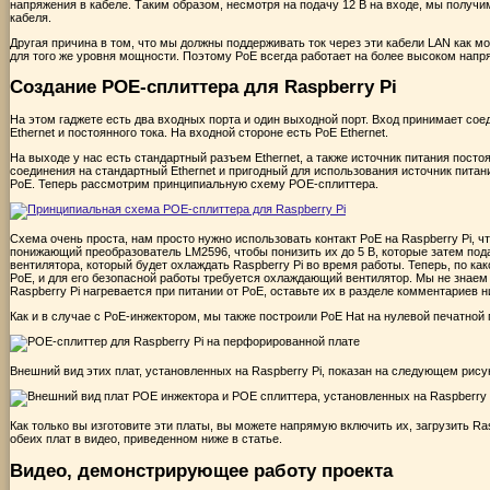
напряжения в кабеле. Таким образом, несмотря на подачу 12 В на входе, мы получи
кабеля.
Другая причина в том, что мы должны поддерживать ток через эти кабели LAN как м
для того же уровня мощности. Поэтому PoE всегда работает на более высоком напр
Создание POE-сплиттера для Raspberry Pi
На этом гаджете есть два входных порта и один выходной порт. Вход принимает сое
Ethernet и постоянного тока. На входной стороне есть PoE Ethernet.
На выходе у нас есть стандартный разъем Ethernet, а также источник питания посто
соединения на стандартный Ethernet и пригодный для использования источник питан
PoE. Теперь рассмотрим принципиальную схему POE-сплиттера.
Схема очень проста, нам просто нужно использовать контакт PoE на Raspberry Pi, чт
понижающий преобразователь LM2596, чтобы понизить их до 5 В, которые затем пода
вентилятора, который будет охлаждать Raspberry Pi во время работы. Теперь, по как
PoE, и для его безопасной работы требуется охлаждающий вентилятор. Мы не знаем
Raspberry Pi нагревается при питании от PoE, оставьте их в разделе комментариев н
Как и в случае с PoE-инжектором, мы также построили PoE Hat на нулевой печатной 
Внешний вид этих плат, установленных на Raspberry Pi, показан на следующем рису
Как только вы изготовите эти платы, вы можете напрямую включить их, загрузить Ra
обеих плат в видео, приведенном ниже в статье.
Видео, демонстрирующее работу проекта