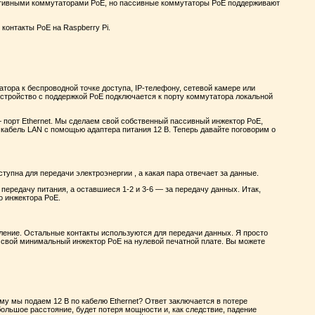
ктивными коммутаторами PoE, но пассивные коммутаторы PoE поддерживают
контакты PoE на Raspberry Pi.
тора к беспроводной точке доступа, IP-телефону, сетевой камере или
 устройство с поддержкой PoE подключается к порту коммутатора локальной
 — порт Ethernet. Мы сделаем свой собственный пассивный инжектор PoE,
в кабель LAN с помощью адаптера питания 12 В. Теперь давайте поговорим о
тупна для передачи электроэнергии , а какая пара отвечает за данные.
 передачу питания, а оставшиеся 1-2 и 3-6 — за передачу данных. Итак,
о инжектора PoE.
емление. Остальные контакты используются для передачи данных. Я просто
ь свой минимальный инжектор PoE на нулевой печатной плате. Вы можете
ему мы подаем 12 В по кабелю Ethernet? Ответ заключается в потере
большое расстояние, будет потеря мощности и, как следствие, падение