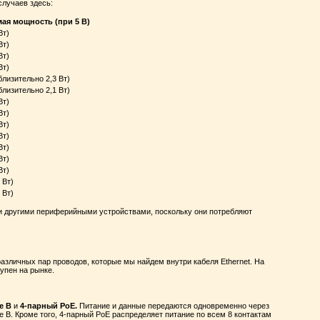
случаев здесь:
ая мощность (при 5 В)
Вт)
Вт)
Вт)
Вт)
близительно 2,3 Вт)
близительно 2,1 Вт)
Вт)
Вт)
Вт)
Вт)
Вт)
Вт)
Вт)
 Вт)
 Вт)
 другими периферийными устройствами, поскольку они потребляют
азличных пар проводов, которые мы найдем внутри кабеля Ethernet. На
упен на рынке.
de
B
и
4-парный PoE.
Питание и данные передаются одновременно через
ode B. Кроме того, 4-парный PoE распределяет питание по всем 8 контактам