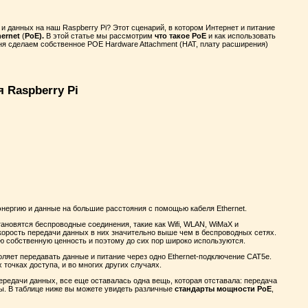
и данных на наш Raspberry Pi? Этот сценарий, в котором Интернет и питание
hernet
(
PoE).
В этой статье мы рассмотрим
что такое PoE
и как использовать
ня сделаем собственное POE Hardware Attachment (HAT, плату расширения)
 Raspberry Pi
нергию и данные на большие расстояния с помощью кабеля Ethernet.
ановятся беспроводные соединения, такие как Wifi, WLAN, WiMaX и
корость передачи данных в них значительно выше чем в беспроводных сетях.
ю собственную ценность и поэтому до сих пор широко используются.
воляет передавать данные и питание через одно Ethernet-подключение CAT5e.
точках доступа, и во многих других случаях.
едачи данных, все еще оставалась одна вещь, которая отставала: передача
ты. В таблице ниже вы можете увидеть различные
стандарты мощности PoE
,