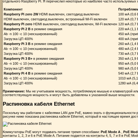
отдельного Raspberry Pi. Я перечислил некоторые из наиболее часто используемых 
Компонент
Потребляем
Raspberry Pi zero 2W
HDMI выключен, светодиод выключен
100 мА (0,6 
HDMI выключен, светодиод выключен, встроенный Wi-Fi включен
120 мА (0,7 
Raspberry Pi zero
HDMI выключен, светодиод выключен, Wi-Fi включен
120 мА (0,7 
Raspberry Pi 2 B
в режиме ожидания
220 мА (1,1 
Ab -n 100 -c 10 (некэшированный)
450 мА (при
Загрузка ЦП 400%
400 мА (при
Raspberry Pi 3 B
в режиме ожидания
260 мА (1,4 
Ab -n 100 -c 10 (некэшированный)
480 мА (2,4 
Загрузка ЦП 400%
730 мА (3,7 
Raspberry Pi 3 B+
в режиме ожидания
350 мА (1,9 
Ab -n 100 -c 10 (некэшированный)
950 мА (5,0 
Загрузка ЦП 400%
980 мА (5,0 
Raspberry Pi 4 B
в режиме ожидания
540 мА (2,7 
Ab -n 100 -c 10 (некэшированный)
1010 мА (5,1
Загрузка ЦП 400%
1280 мА (6,4
Примечание:
Мы не учитываем мощность, потребляемую мышью и клавиатурой или
соответствующую мощность и могут быть добавлены к указанной выше мощности.
Распиновка кабеля Ethernet
Поскольку мы работаем с кабелями LAN для PoE, важно знать о функциональности р
рисунке ниже показана распиновка кабеля Ethernet, который в настоящее время дост
Коммутаторы PoE могут подавать питание тремя способами:
PoE Mode A
,
PoE Mo
контакты 1, 2, 3 и 6 в PoE Mode A. Питание подается на контакты 4, 5, 7 и 8 в PoE M