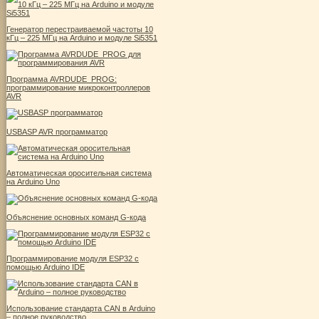
Генератор перестраиваемой частоты 10
кГц – 225 МГц на Arduino и модуле Si5351
Программа AVRDUDE_PROG:
программирование микроконтроллеров
AVR
USBASP AVR программатор
Автоматическая оросительная система
на Arduino Uno
Объяснение основных команд G-кода
Программирование модуля ESP32 с
помощью Arduino IDE
Использование стандарта CAN в Arduino
– полное руководство