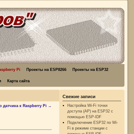
spberry Pi
Проекты на ESP8266
Проекты на ESP32
и
Карта сайта
Свежие записи
Настройка Wi-Fi точки
 датчика к Raspberry Pi
→
доступа (AP) на ESP32 с
помощью ESP-IDF
Подключение ESP32 по Wi-
Fi в режиме станции с
помощью ESP-IDF