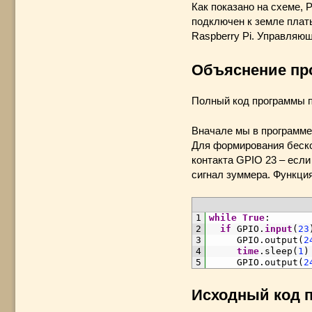
Как показано на схеме, P
подключен к земле платы
Raspberry Pi. Управляющ
Объяснение про
Полный код программы пр
Вначале мы в программе
Для формирования бескон
контакта GPIO 23 – если 
сигнал зуммера. Функция
1
while
True
:
2
if
GPIO
.
input
(
23
3
GPIO
.
output
(
2
4
time
.
sleep
(
1
)
5
GPIO
.
output
(
2
Исходный код п