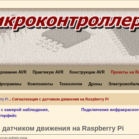
рование AVR
Практикум AVR
Конструкции AVR
Проекты на Ra
Программы
Компоненты
Технологии
Дроны
Электромобил
ry Pi
→
Сигнализация с датчиком движения на Raspberry Pi
 с камерой наблюдения,
Подключение инфракрасного
нтерфейс
 датчиком движения на Raspberry Pi
ором
admin-new