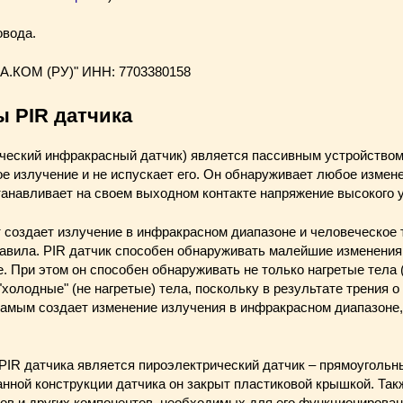
вода.
.КОМ (РУ)" ИНН: 7703380158
 PIR датчика
ический инфракрасный датчик) является пассивным устройством,
 излучение и не испускает его. Он обнаруживает любое изменен
танавливает на своем выходном контакте напряжение высокого 
 создает излучение в инфракрасном диапазоне и человеческое 
равила. PIR датчик способен обнаруживать малейшие изменения
 При этом он способен обнаруживать не только нагретые тела (
я "холодные" (не нагретые) тела, поскольку в результате трения
 самым создает изменение излучения в инфракрасном диапазоне,
IR датчика является пироэлектрический датчик – прямоугольн
анной конструкции датчика он закрыт пластиковой крышкой. Так
ров и других компонентов, необходимых для его функционирован