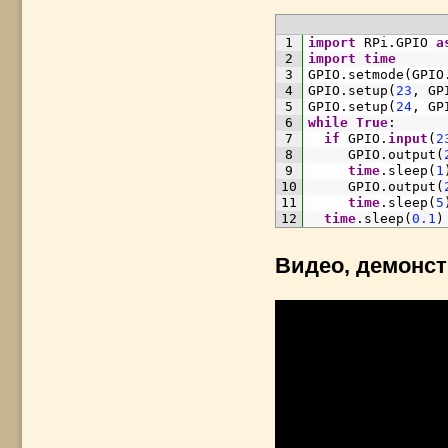
1
import
RPi
.
GPIO 
a
2
import
time
3
GPIO
.
setmode
(
GPIO
4
GPIO
.
setup
(
23
,
GP
5
GPIO
.
setup
(
24
,
GP
6
while
True
:
7
if
GPIO
.
input
(
2
8
GPIO
.
output
(
9
time
.
sleep
(
1
10
GPIO
.
output
(
11
time
.
sleep
(
5
12
time
.
sleep
(
0.1
)
Видео, демонс