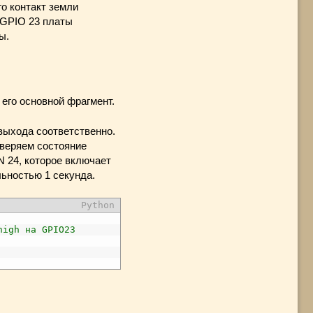
го контакт земли
у GPIO 23 платы
ы.
его основной фрагмент.
выхода соответственно.
оверяем состояние
N 24, которое включает
льностью 1 секунда.
Python
high на GPIO23