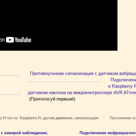
Противоугонная сигнализация с датчиком вибрации
Подключени
к Raspberry P
датчиком наклона на микроконтроллере AVR ATme
(Проголосуй первым!)
y Pi
Метки:
Raspberry Pi
,
датчик движения
,
сигнализация
Постоянная с
 с камерой наблюдения,
Подключение инфракрасного