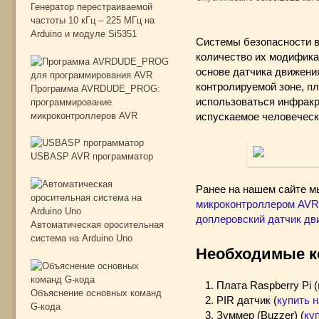
Генератор перестраиваемой
частоты 10 кГц – 225 МГц на
Arduino и модуле Si5351
Системы безопасности в
количество их модифика
основе датчика движения
контролируемой зоне, пл
Программа AVRDUDE_PROG:
использоваться инфракра
программирование
микроконтроллеров AVR
испускаемое человеческ
USBASP AVR программатор
Ранее на нашем сайте 
микроконтроллером AVR
доплеровский датчик д
Автоматическая оросительная
система на Arduino Uno
Необходимые к
Плата Raspberry Pi (
Объяснение основных команд
PIR датчик (
купить н
G-кода
Зуммер (Buzzer) (
куп