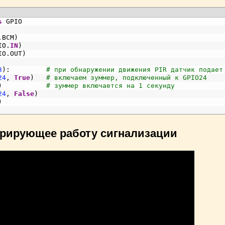
s
GPIO
.
BCM
)
IO
.
IN
)
IO
.
OUT
)
3
)
:
# при обнаружении движения PIR датчик подает
24
,
True
)
# включаем зуммер, подключенный к GPIO24
)
# зуммер включается на 1 секунду
24
,
False
)
)
трирующее работу сигнализации