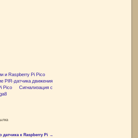
 и Raspberry Pi Pico
е PIR-датчика движения
i Pico
Сигнализация с
ga8
сылка
 датчика к Raspberry Pi
→