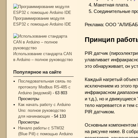
Макетная плата.
Соединительные про
Программирование модуля
ESP32 с помощью Arduino IDE
Реклама: ООО "АЛИБАБА
Принцип работы
PIR датчик (пироэлектр
Использование стандарта CAN
в Arduino – полное руководство
улавливает инфракрасное
это обнаруживает, он ус
Популярное на сайте
Каждый нагретый объект
Последовательная связь по
исключением из этого п
протоколу Modbus RS-485 с
инфракрасном диапазоне.
Arduino (ведомой)
- 63 803
и т.д.), но и движущиес
Просмотры
Как начать работу с Arduino
тело нагревается и тем
Uno: полное руководство
PIR датчиком.
для начинающих
- 54 133
Просмотры
Основным компонентом P
Начало работы с STM32
на рисунке ниже. В собр
(Blue Pill) с помощью Arduino
резисторов, конденсато