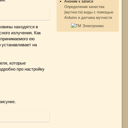
Аноним
к записи
Определение качества
(мутности) воды с помощью
Arduino и датчика мутности
ловины находятся в
сного излучения. Как
ь принимаемого ею
и устанавливает на
еля, которые
одробно про настройку
рисунке.