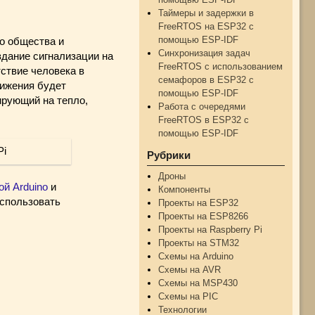
Таймеры и задержки в
FreeRTOS на ESP32 с
помощью ESP-IDF
о общества и
Синхронизация задач
здание сигнализации на
FreeRTOS с использованием
тствие человека в
семафоров в ESP32 с
вижения будет
помощью ESP-IDF
ирующий на тепло,
Работа с очередями
FreeRTOS в ESP32 с
помощью ESP-IDF
Рубрики
Дроны
ой Arduino
и
Компоненты
использовать
Проекты на ESP32
Проекты на ESP8266
Проекты на Raspberry Pi
Проекты на STM32
Схемы на Arduino
Схемы на AVR
Схемы на MSP430
Схемы на PIC
Технологии