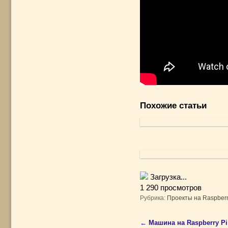
Похожие статьи
Загрузка...
1 290 просмотров
Рубрика:
Проекты на Raspberr
←
Машина на Raspberry Pi
Навигация по записям