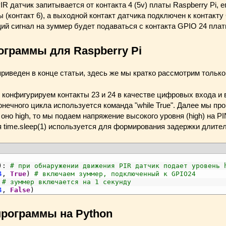
IR датчик запитывается от контакта 4 (5v) платы Raspberry Pi, е
 (контакт 6), а выходной контакт датчика подключен к контакт
ий сигнал на зуммер будет подаваться с контакта GPIO 24 плат
граммы для Raspberry Pi
иведен в конце статьи, здесь же мы кратко рассмотрим только 
 конфигурируем контакты 23 и 24 в качестве цифровых входа и 
ечного цикла используется команда "while True". Далее мы пр
оно high, то мы подаем напряжение высокого уровня (high) на PI
 time.sleep(1) используется для формирования задержки длите
)
:
# при обнаружении движения PIR датчик подает уровень 
4
,
True
)
# включаем зуммер, подключенный к GPIO24 
# зуммер включается на 1 секунду
4
,
False
)
рограммы на Python