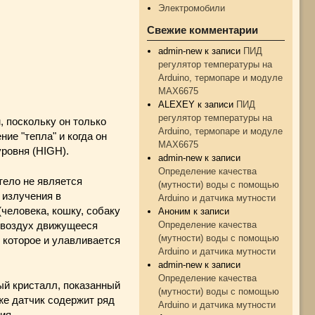
Электромобили
Свежие комментарии
admin-new
к записи
ПИД
регулятор температуры на
Arduino, термопаре и модуле
MAX6675
ALEXEY
к записи
ПИД
регулятор температуры на
 поскольку он только
Arduino, термопаре и модуле
ие "тепла" и когда он
MAX6675
уровня (HIGH).
admin-new
к записи
Определение качества
тело не является
(мутности) воды с помощью
 излучения в
Arduino и датчика мутности
человека, кошку, собаку
Аноним
к записи
Определение качества
 о воздух движущееся
(мутности) воды с помощью
 которое и улавливается
Arduino и датчика мутности
admin-new
к записи
Определение качества
ый кристалл, показанный
(мутности) воды с помощью
же датчик содержит ряд
Arduino и датчика мутности
ия.