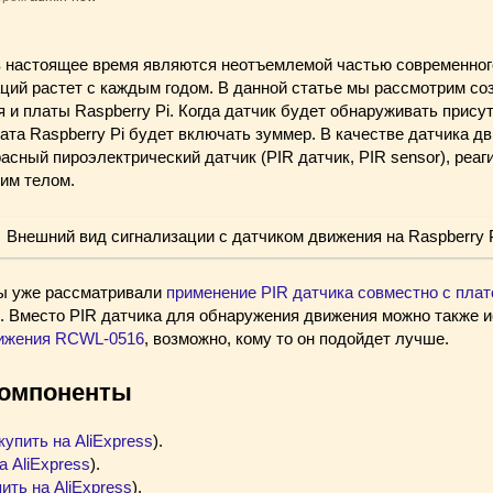
 настоящее время являются неотъемлемой частью современног
ций растет с каждым годом. В данной статье мы рассмотрим со
 и платы Raspberry Pi. Когда датчик будет обнаруживать прису
ата Raspberry Pi будет включать зуммер. В качестве датчика д
сный пироэлектрический датчик (PIR датчик, PIR sensor), реаг
им телом.
мы уже рассматривали
применение PIR датчика совместно с плат
. Вместо PIR датчика для обнаружения движения можно также 
вижения RCWL-0516
, возможно, кому то он подойдет лучше.
омпоненты
купить на AliExpress
).
а AliExpress
).
ить на AliExpress
).