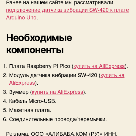
Ранее на нашем сайте мы рассматривали
р
подключение датчика вибрации SW-420 к плате
а
Arduino Uno
.
ц
и
и
Необходимые
и
R
компоненты
a
s
p
Плата Raspberry Pi Pico (
купить на AliExpress
).
b
Модуль датчика вибрации SW-420 (
купить на
e
AliExpress
).
r
Зуммер (
купить на AliExpress
).
r
y
Кабель Micro-USB.
P
Макетная плата.
i
P
Соединительные провода/перемычки.
i
c
Реклама: ООО «АЛИБАБА.КОМ (РУ)» ИНН: