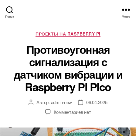
Поиск
Меню
Р
ПРОЕКТЫ НА RASPBERRY PI
у
Противоугонная
б
р
сигнализация с
и
к
датчиком вибрации и
и
Raspberry Pi Pico
Автор:
admin-new
06.04.2025
А
Д
в
а
к
Комментариев
нет
т
т
з
о
а
а
р
з
п
з
а