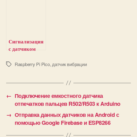
светом с
встроенным
датчиком
датчиком
звука и
Raspberry Pi
Raspberry Pi
Pico
Pico
Сигнализация
с датчиком
движения на
Raspberry Pi
Raspberry Pi Pico
,
датчик вибрации
М
е
т
к
и
←
Подключение емкостного датчика
отпечатков пальцев R502/R503 к Arduino
→
Отправка данных датчиков на Android с
помощью Google Firebase и ESP8266