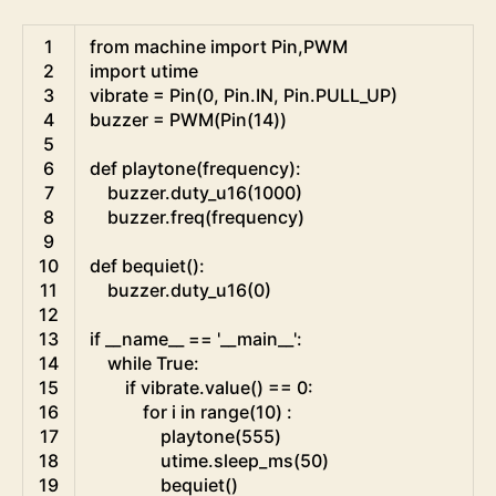
Python
1
from
machine 
import
Pin
,
PWM
2
import
utime
3
vibrate
=
Pin
(
0
,
Pin
.
IN
,
Pin
.
PULL_UP
)
4
buzzer
=
PWM
(
Pin
(
14
)
)
5
6
def
playtone
(
frequency
)
:
7
buzzer
.
duty_u16
(
1000
)
8
buzzer
.
freq
(
frequency
)
9
10
def
bequiet
(
)
:
11
buzzer
.
duty_u16
(
0
)
12
13
if
__name__
==
'__main__'
:
14
while
True
:
15
if
vibrate
.
value
(
)
==
0
:
16
for
i
in
range
(
10
)
:
17
playtone
(
555
)
18
utime
.
sleep_ms
(
50
)
19
bequiet
(
)