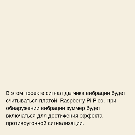
а
л
и
з
а
ц
и
я
с
д
а
т
ч
В этом проекте сигнал датчика вибрации будет
и
к
считываться платой Raspberry Pi Pico. При
о
обнаружении вибрации зуммер будет
м
включаться для достижения эффекта
в
противоугонной сигнализации.
и
б