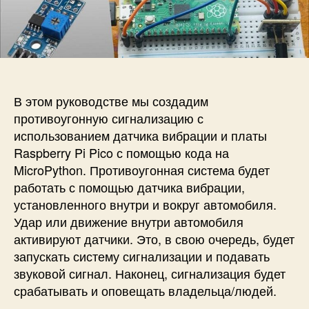
и
а
п
с
п
и
и
и
с
П
с
и
р
и
о
т
В этом руководстве мы создадим
и
противоугонную сигнализацию с
в
использованием датчика вибрации и платы
о
Raspberry Pi Pico с помощью кода на
у
MicroPython. Противоугонная система будет
г
работать с помощью датчика вибрации,
о
н
установленного внутри и вокруг автомобиля.
н
Удар или движение внутри автомобиля
а
активируют датчики. Это, в свою очередь, будет
я
запускать систему сигнализации и подавать
с
звуковой сигнал. Наконец, сигнализация будет
и
срабатывать и оповещать владельца/людей.
г
н