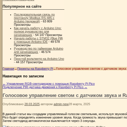
Популярное на сайте
Последовательная связь по
протоколу Modbus RS-485 с
Arduino (ведомой)
- 63 809
Просмотры
Как начать работу с Arduino Uno:
полное руководство для
начинающих
- 54 147 Просмотры
Начало работы с STM32 (Blue Pill)
с помощью Arduino IDE
- 49 578
Просмотры
Руководство по таймерам Arduino
для начинающих
- 46 574
Просмотры
Простой вольтметр на Arduino Uno
- 44 157 Просмотры
Главная
→
Проекты на Raspberry Pi
→
Голосовое управление светом с датчиком звука и
Навигация по записям
←
Управление RGB-светодиодом с помощью Raspberry Pi Pico
Подключение PIR-датчика движения к Raspberry Pi Pico
→
Голосовое управление светом с датчиком звука и Ra
Опубликовано
28.03.2025
автором
admin-new
28 марта, 2025
В данной статье мы создадим управляемый голосом светильник, используя звуковой д
Pico будет определять изменение уровня звука. Когда громкость звука превышает по
Затем светодиод автоматически выключается через 3 секунды.