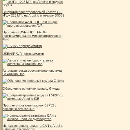
Генератор перестраиваемой частоты 10
кГц – 225 МГц на Arduino и модуле Si5351
Программа AVRDUDE_PROG:
программирование микроконтроллеров
AVR
USBASP AVR программатор
Автоматическая оросительная система
на Arduino Uno
Объяснение основных команд G-кода
Программирование модуля ESP32 с
помощью Arduino IDE
Использование стандарта CAN в Arduino
– полное руководство