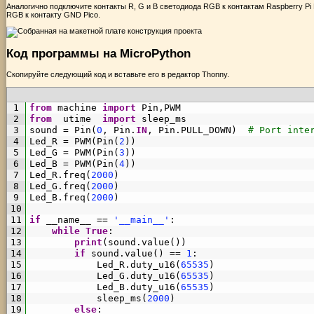
Аналогично подключите контакты R, G и B светодиода RGB к контактам Raspberry P
RGB к контакту GND Pico.
Код программы на MicroPython
Скопируйте следующий код и вставьте его в редактор Thonny.
1
from
machine 
import
Pin
,
PWM
2
from
utime  
import
sleep_ms
3
sound
=
Pin
(
0
,
Pin
.
IN
,
Pin
.
PULL_DOWN
)
# Port inte
4
Led_R
=
PWM
(
Pin
(
2
)
)
5
Led_G
=
PWM
(
Pin
(
3
)
)
6
Led_B
=
PWM
(
Pin
(
4
)
)
7
Led_R
.
freq
(
2000
)
8
Led_G
.
freq
(
2000
)
9
Led_B
.
freq
(
2000
)
10
11
if
__name__
==
'__main__'
:
12
while
True
:
13
print
(
sound
.
value
(
)
)
14
if
sound
.
value
(
)
==
1
:
15
Led_R
.
duty_u16
(
65535
)
16
Led_G
.
duty_u16
(
65535
)
17
Led_B
.
duty_u16
(
65535
)
18
sleep_ms
(
2000
)
19
else
: