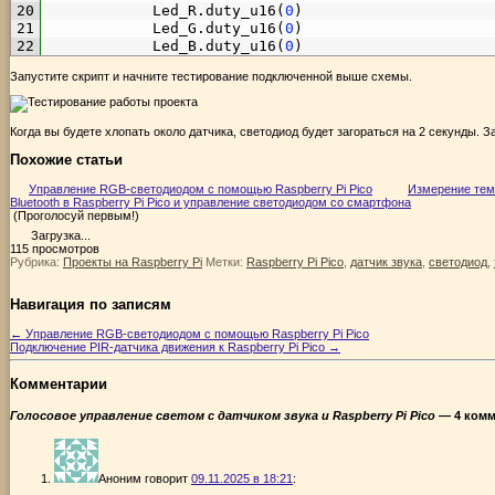
20
Led_R
.
duty_u16
(
0
)
21
Led_G
.
duty_u16
(
0
)
22
Led_B
.
duty_u16
(
0
)
Запустите скрипт и начните тестирование подключенной выше схемы.
Когда вы будете хлопать около датчика, светодиод будет загораться на 2 секунды. 
Похожие статьи
Управление RGB-светодиодом с помощью Raspberry Pi Pico
Измерение тем
Bluetooth в Raspberry Pi Pico и управление светодиодом со смартфона
(Проголосуй первым!)
Загрузка...
115 просмотров
Рубрика:
Проекты на Raspberry Pi
Метки:
Raspberry Pi Pico
,
датчик звука
,
светодиод
,
Навигация по записям
←
Управление RGB-светодиодом с помощью Raspberry Pi Pico
Подключение PIR-датчика движения к Raspberry Pi Pico
→
Комментарии
Голосовое управление светом с датчиком звука и Raspberry Pi Pico
— 4 комм
Аноним
говорит
09.11.2025 в 18:21
: