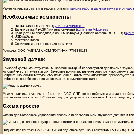
Ранее на нашем сайте мы рассматривали
принцип работы датчика звука и его подк
Необходимые компоненты
Плата Raspberry Pi Pico (
купить на AliExpress
).
Датчик звука KY-038 (или аналогичный) (
купить на AliExpress
).
Трехцветный светодиод с общим катодом (Common cathode RGB LED) (
купит
USB-кабель.
Макетная плата.
Соединительные провода/перемычки.
Реклама: ООО "АЛИБАБА.КОМ (РУ)" ИНН: 7703380158
Звуковой датчик
Звуковой датчик действует как микрофон, который используется для приема звуков
который чувствителен к звуку. Звуковые волны заставляют электретную пленку в м
напряжению, соответствующему изменению. Затем это напряжение преобразуется в 
цифрового
преобразования и передается на микроконтроллер.
Модуль датчика звука имеет 4 контакта VCC, GND, цифровой выход и аналоговый вы
считывания или контакт DO как выход для цифрового считывания. В этом модуле у 
Схема проекта
Схема для голосового управления светом с использованием звукового датчика и плат
Подключите контакты VCC, GND и Out звукового датчика к контактам 5V (VBUS), GND 