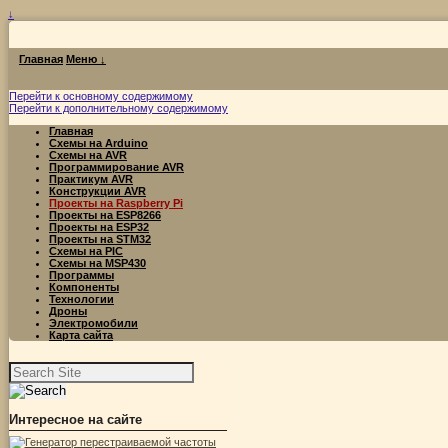
↓
Главная
Меню ↓
Перейти к основному содержимому
Перейти к дополнительному содержимому
Главная
Схемы на Arduino
Схемы на AVR
Программирование AVR
Практикум AVR
Конструкции AVR
Проекты на Raspberry Pi
Проекты на ESP8266
Проекты на ESP32
Проекты на STM32
Схемы на PIC
Схемы на MSP430
Программы
Компоненты
Технологии
Дроны
Электромобили
Карта сайта
Найти:
Интересное на сайте