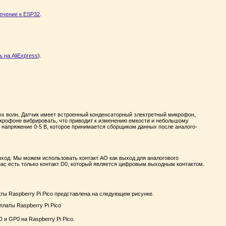
лючение к ESP32
.
ь на AliExpress
).
ых волн. Датчик имеет встроенный конденсаторный электретный микрофон,
икрофоне вибрировать, что приводит к изменению емкости и небольшому
напряжение 0-5 В, которое принимается сборщиком данных после аналого-
ход. Мы можем использовать контакт AO как выход для аналогового
нас есть только контакт D0, который является цифровым выходным контактом.
ы Raspberry Pi Pico представлена ​​на следующем рисунке.
и GP0 на Raspberry Pi Pico.