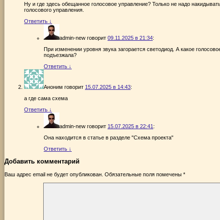
Ну и где здесь обещанное голосовое управление? Только не надо накидывать
голосового управления.
Ответить
↓
admin-new
говорит
09.11.2025 в 21:34
:
При изменении уровня звука загорается светодиод. А какое голосов
подъезжала?
Ответить
↓
Аноним
говорит
15.07.2025 в 14:43
:
а где сама схема
Ответить
↓
admin-new
говорит
15.07.2025 в 22:41
:
Она находится в статье в разделе "Схема проекта"
Ответить
↓
Добавить комментарий
Ваш адрес email не будет опубликован.
Обязательные поля помечены
*