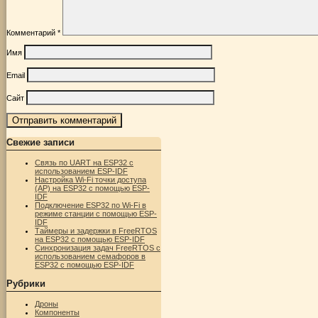
Комментарий
*
Имя
Email
Сайт
Свежие записи
Связь по UART на ESP32 с
использованием ESP-IDF
Настройка Wi-Fi точки доступа
(AP) на ESP32 с помощью ESP-
IDF
Подключение ESP32 по Wi-Fi в
режиме станции с помощью ESP-
IDF
Таймеры и задержки в FreeRTOS
на ESP32 с помощью ESP-IDF
Синхронизация задач FreeRTOS с
использованием семафоров в
ESP32 с помощью ESP-IDF
Рубрики
Дроны
Компоненты