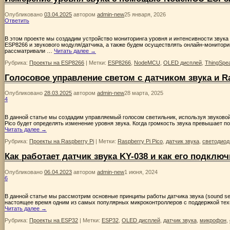
Опубликовано
03.04.2025
автором
admin-new
25 января, 2026
Ответить
В этом проекте мы создадим устройство мониторинга уровня и интенсивности звука
ESP8266 и звукового модуля/датчика, а также будем осуществлять онлайн-монитори
рассматривали …
Читать далее
→
Рубрика:
Проекты на ESP8266
|
Метки:
ESP8266
,
NodeMCU
,
OLED дисплей
,
ThingSpe
Голосовое управление светом с датчиком звука и Ra
Опубликовано
28.03.2025
автором
admin-new
28 марта, 2025
4
В данной статье мы создадим управляемый голосом светильник, используя звуковой д
Pico будет определять изменение уровня звука. Когда громкость звука превышает п
Читать далее
→
Рубрика:
Проекты на Raspberry Pi
|
Метки:
Raspberry Pi Pico
,
датчик звука
,
светодиод
Как работает датчик звука KY-038 и как его подключ
Опубликовано
06.04.2023
автором
admin-new
1 июня, 2024
6
В данной статье мы рассмотрим основные принципы работы датчика звука (sound se
настоящее время одним из самых популярных микроконтроллеров с поддержкой техно
Читать далее
→
Рубрика:
Проекты на ESP32
|
Метки:
ESP32
,
OLED дисплей
,
датчик звука
,
микрофон
,