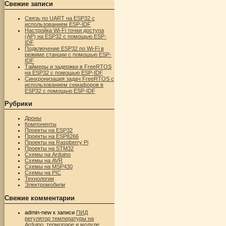
Свежие записи
Связь по UART на ESP32 с
использованием ESP-IDF
Настройка Wi-Fi точки доступа
(AP) на ESP32 с помощью ESP-
IDF
Подключение ESP32 по Wi-Fi в
режиме станции с помощью ESP-
IDF
Таймеры и задержки в FreeRTOS
на ESP32 с помощью ESP-IDF
Синхронизация задач FreeRTOS с
использованием семафоров в
ESP32 с помощью ESP-IDF
Рубрики
Дроны
Компоненты
Проекты на ESP32
Проекты на ESP8266
Проекты на Raspberry Pi
Проекты на STM32
Схемы на Arduino
Схемы на AVR
Схемы на MSP430
Схемы на PIC
Технологии
Электромобили
Свежие комментарии
admin-new
к записи
ПИД
регулятор температуры на
Arduino, термопаре и модуле