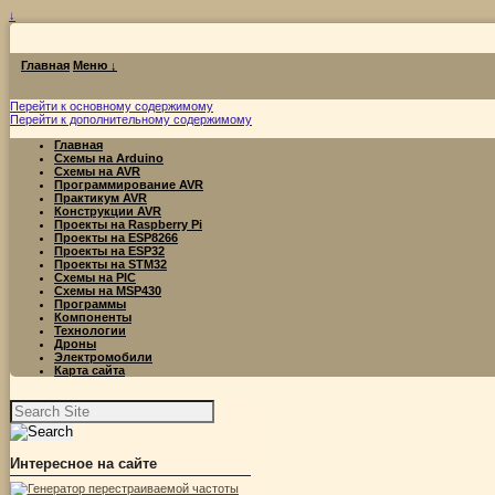
↓
Главная
Меню ↓
Перейти к основному содержимому
Перейти к дополнительному содержимому
Главная
Схемы на Arduino
Схемы на AVR
Программирование AVR
Практикум AVR
Конструкции AVR
Проекты на Raspberry Pi
Проекты на ESP8266
Проекты на ESP32
Проекты на STM32
Схемы на PIC
Схемы на MSP430
Программы
Компоненты
Технологии
Дроны
Электромобили
Карта сайта
Найти:
Интересное на сайте