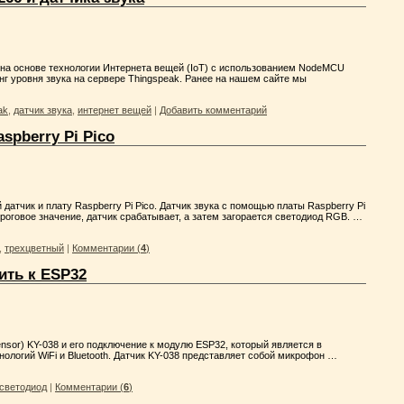
 на основе технологии Интернета вещей (IoT) с использованием NodeMCU
нг уровня звука на сервере Thingspeak. Ранее на нашем сайте мы
ak
,
датчик звука
,
интернет вещей
|
Добавить комментарий
spberry Pi Pico
атчик и плату Raspberry Pi Pico. Датчик звука с помощью платы Raspberry Pi
ороговое значение, датчик срабатывает, а затем загорается светодиод RGB. …
,
трехцветный
|
Комментарии (
4
)
ить к ESP32
nsor) KY-038 и его подключение к модулю ESP32, который является в
логий WiFi и Bluetooth. Датчик KY-038 представляет собой микрофон …
светодиод
|
Комментарии (
6
)