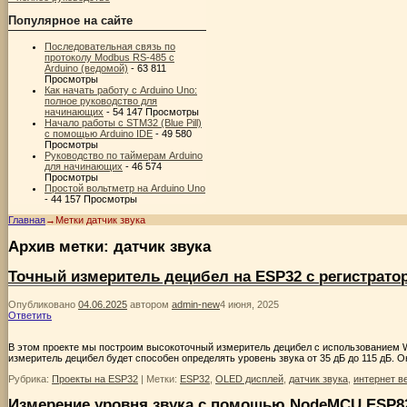
Популярное на сайте
Последовательная связь по
протоколу Modbus RS-485 с
Arduino (ведомой)
- 63 811
Просмотры
Как начать работу с Arduino Uno:
полное руководство для
начинающих
- 54 147 Просмотры
Начало работы с STM32 (Blue Pill)
с помощью Arduino IDE
- 49 580
Просмотры
Руководство по таймерам Arduino
для начинающих
- 46 574
Просмотры
Простой вольтметр на Arduino Uno
- 44 157 Просмотры
Главная
→Метки
датчик звука
Архив метки:
датчик звука
Точный измеритель децибел на ESP32 с регистрат
Опубликовано
04.06.2025
автором
admin-new
4 июня, 2025
Ответить
В этом проекте мы построим высокоточный измеритель децибел с использованием W
измеритель децибел будет способен определять уровень звука от 35 дБ до 115 дБ. О
Рубрика:
Проекты на ESP32
|
Метки:
ESP32
,
OLED дисплей
,
датчик звука
,
интернет в
Измерение уровня звука с помощью NodeMCU ESP82