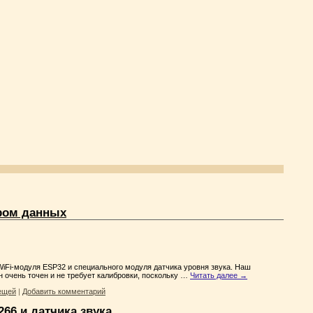
ором данных
iFi-модуля ESP32 и специального модуля датчика уровня звука. Наш
н очень точен и не требует калибровки, поскольку …
Читать далее
→
ещей
|
Добавить комментарий
66 и датчика звука