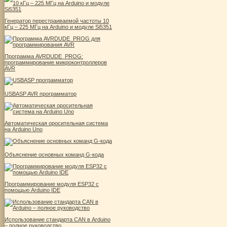
Генератор перестраиваемой частоты 10
кГц – 225 МГц на Arduino и модуле Si5351
Программа AVRDUDE_PROG:
программирование микроконтроллеров
AVR
USBASP AVR программатор
Автоматическая оросительная система
на Arduino Uno
Объяснение основных команд G-кода
Программирование модуля ESP32 с
помощью Arduino IDE
Использование стандарта CAN в Arduino
– полное руководство