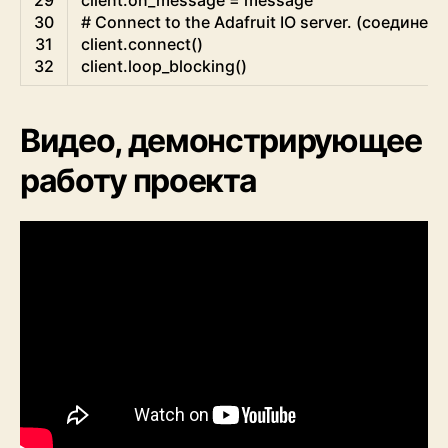
29
client
.
on_message
=
message
30
# Connect to the Adafruit IO server. (соединени
31
client
.
connect
(
)
32
client
.
loop_blocking
(
)
Видео, демонстрирующее
работу проекта