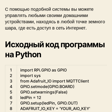
С помощью подобной системы вы можете
управлять любыми своими домашними
устройствами, находясь в любой точке земного
шара, где есть доступ в сеть Интернет.
Исходный код программы
на Python
Python
1
import
RPi
.
GPIO 
as
GPIO
2
import
sys
3
from
Adafruit_IO 
import
MQTTClient
4
GPIO
.
setmode
(
GPIO
.
BOARD
)
5
GPIO
.
setwarnings
(
False
)
6
ledPin
=
12
7
GPIO
.
setup
(
ledPin
,
GPIO
.
OUT
)
8
ADAFRUIT_IO_KEY
=
'YOUR_AIO_KEY'