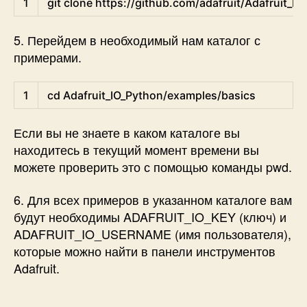
1
git 
clone
https
:
/
/
github
.com
/
adafruit
/
Adafruit_IO
5. Перейдем в необходимый нам каталог с
примерами.
Shell
1
cd
Adafruit_IO_Python
/
examples
/
basics
Если вы не знаете в каком каталоге вы
находитесь в текущий момент времени вы
можете проверить это с помощью команды pwd.
6. Для всех примеров в указанном каталоге вам
будут необходимы ADAFRUIT_IO_KEY (ключ) и
ADAFRUIT_IO_USERNAME (имя пользователя),
которые можно найти в панели инструментов
Adafruit.