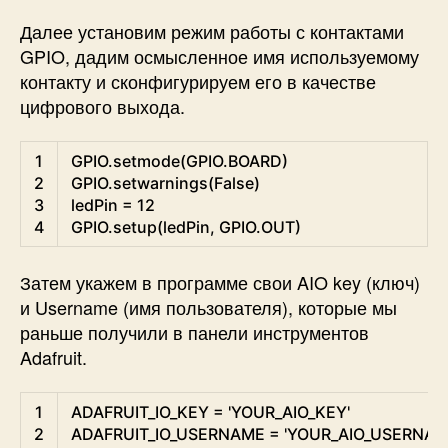
Далее установим режим работы с контактами
GPIO, дадим осмысленное имя используемому
контакту и сконфигурируем его в качестве
цифрового выхода.
Python
1
GPIO
.
setmode
(
GPIO
.
BOARD
)
2
GPIO
.
setwarnings
(
False
)
3
ledPin
=
12
4
GPIO
.
setup
(
ledPin
,
GPIO
.
OUT
)
Затем укажем в программе свои AIO key (ключ)
и Username (имя пользователя), которые мы
раньше получили в панели инструментов
Adafruit.
Python
1
ADAFRUIT_IO_KEY
=
'YOUR_AIO_KEY'
2
ADAFRUIT_IO_USERNAME
=
'YOUR_AIO_USERNAM