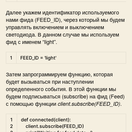
Далее укажем идентификатор используемого
нами фида (FEED_ID), через который мы будем
управлять включением и выключением
светодиода. В данном случае мы используем
фид с именем “light”.
Python
1
FEED_ID
=
'light'
Затем запрограммируем функцию, которая
будет вызываться при наступлении
определенного события. В этой функции мы
будем подписываться (subscribe) на фид (Feed)
с помощью функции
.
client.subscribe(FEED_ID)
Python
1
def
connected
(
client
)
:
2
client
.
subscribe
(
FEED_ID
)