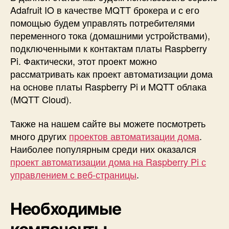
ю
Adafruit IO в качестве MQTT брокера и с его
о
помощью будем управлять потребителями
б
переменного тока (домашними устройствами),
л
подключенными к контактам платы Raspberry
а
Pi. Фактически, этот проект можно
к
рассматривать как проект автоматизации дома
а
на основе платы Raspberry Pi и MQTT облака
M
Q
(MQTT Cloud).
T
T
Также на нашем сайте вы можете посмотреть
н
много других
проектов автоматизации дома
.
а
Наиболее популярным среди них оказался
о
проект автоматизации дома на Raspberry Pi с
с
управлением с веб-страницы
.
н
о
в
Необходимые
е
A