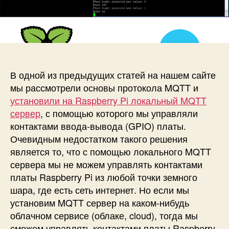
и
а
п
с
п
и
и
и
с
У
с
и
п
и
р
а
В одной из предыдущих статей на нашем сайте
в
мы рассмотрели основы протокола MQTT и
л
установили на Raspberry Pi локальный MQTT
е
сервер
, с помощью которого мы управляли
н
контактами ввода-вывода (GPIO) платы.
и
Очевидным недостатком такого решения
е
к
является то, что с помощью локального MQTT
о
сервера мы не можем управлять контактами
н
платы Raspberry Pi из любой точки земного
т
шара, где есть сеть интернет. Но если мы
а
установим MQTT сервер на каком-нибудь
к
облачном сервисе (облаке, cloud), тогда мы
т
сможем управлять контактами платы Raspberry
а