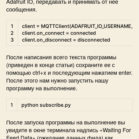
Adafruit IO, передавать и принимать от нее
сообщения.
Python
1
client
=
MQTTClient
(
ADAFRUIT_IO_USERNAME
,
A
2
client
.
on_connect
=
connected
3
client
.
on_disconnect
=
disconnected
После написания всего текста программы
(приведен в конце статьи) сохраните ее с
помощью ctrl+x и последующим нажатием enter.
После этого нам нужно запустить нашу
программу на выполнение.
Shell
1
python 
subscribe
.py
После запуска программы на выполнение вы
увидите в окне терминала надпись «Waiting For
Feed Data» (ожидание данных фида) как