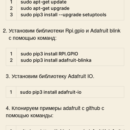
1
sudo 
apt
-
get
update
2
sudo 
apt
-
get
upgrade
3
sudo 
pip3 
install
--
upgrade 
setuptools
Установим библиотеки Rpi.gpio и Adafruit blink
с помощью команд:
Shell
1
sudo 
pip3 
install 
RPI
.GPIO
2
sudo 
pip3 
install 
adafruit
-
blinka
3. Установим библиотеку Adafruit IO.
Shell
1
sudo 
pip3 
install 
adafruit
-
io
4. Клонируем примеры adafruit с github с
помощью команды:
Shell