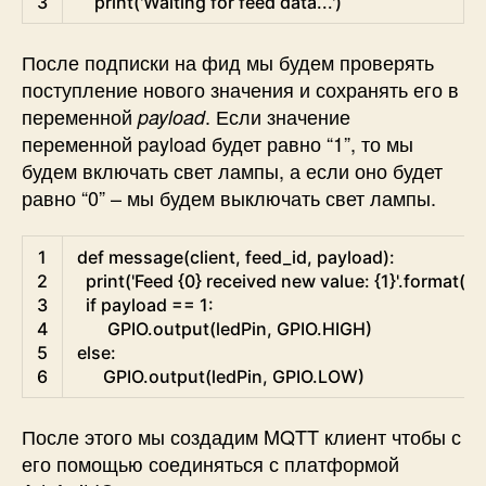
3
print
(
'Waiting for feed data...'
)
После подписки на фид мы будем проверять
поступление нового значения и сохранять его в
переменной
. Если значение
payload
переменной payload будет равно “1”, то мы
будем включать свет лампы, а если оно будет
равно “0” – мы будем выключать свет лампы.
Python
1
def
message
(
client
,
feed_id
,
payload
)
:
2
print
(
'Feed {0} received new value: {1}'
.
format
(
fe
3
if
payload
==
1
:
4
GPIO
.
output
(
ledPin
,
GPIO
.
HIGH
)
5
else
:
6
GPIO
.
output
(
ledPin
,
GPIO
.
LOW
)
После этого мы создадим MQTT клиент чтобы с
его помощью соединяться с платформой