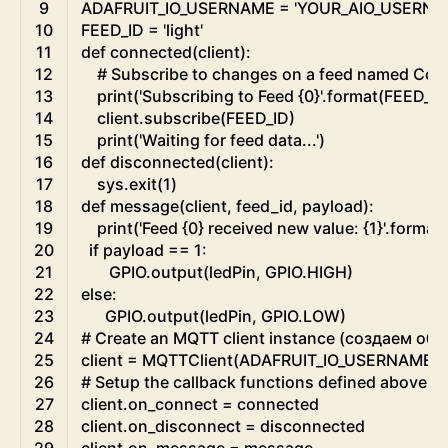
9
ADAFRUIT_IO_USERNAME
=
'YOUR_AIO_USERNA
10
FEED_ID
=
'light'
11
def
connected
(
client
)
:
12
# Subscribe to changes on a feed named Cou
13
print
(
'Subscribing to Feed {0}'
.
format
(
FEED_ID
14
client
.
subscribe
(
FEED_ID
)
15
print
(
'Waiting for feed data...'
)
16
def
disconnected
(
client
)
:
17
sys
.
exit
(
1
)
18
def
message
(
client
,
feed_id
,
payload
)
:
19
print
(
'Feed {0} received new value: {1}'
.
format
(
20
if
payload
==
1
:
21
GPIO
.
output
(
ledPin
,
GPIO
.
HIGH
)
22
else
:
23
GPIO
.
output
(
ledPin
,
GPIO
.
LOW
)
24
# Create an MQTT client instance (создаем об
25
client
=
MQTTClient
(
ADAFRUIT_IO_USERNAME
,
26
# Setup the callback functions defined above.
27
client
.
on_connect
=
connected
28
client
.
on_disconnect
=
disconnected