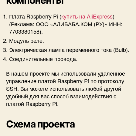
компоненты
d
a
f
Плата Raspberry Pi (
купить на AliExpress
)
r
(Реклама: ООО «АЛИБАБА.КОМ (РУ)» ИНН:
u
7703380158).
i
Модуль реле.
t
I
Электрическая лампа переменного тока (Bulb).
O
Соединительные провода.
В нашем проекте мы использовали удаленное
управление платой Raspberry Pi по протоколу
SSH. Вы можете использовать любой другой
удобный для вас способ взаимодействия с
платой Raspberry Pi.
Схема проекта