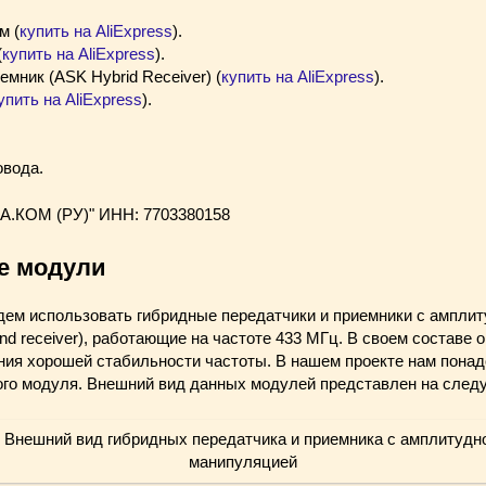
м (
купить на AliExpress
).
(
купить на AliExpress
).
мник (ASK Hybrid Receiver) (
купить на AliExpress
).
упить на AliExpress
).
вода.
.КОМ (РУ)" ИНН: 7703380158
е модули
дем использовать гибридные передатчики и приемники с ампли
 and receiver), работающие на частоте 433 МГц. В своем составе
ния хорошей стабильности частоты. В нашем проекте нам понад
ого модуля. Внешний вид данных модулей представлен на след