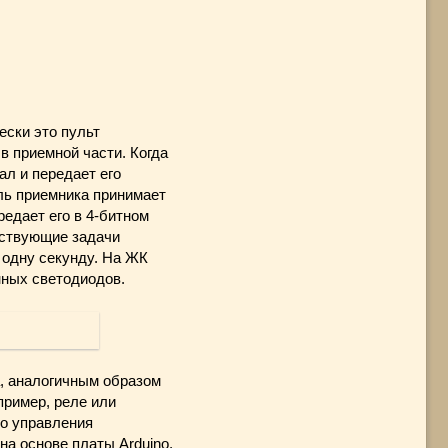
ески это пульт
в приемной части. Когда
ал и передает его
ль приемника принимает
едает его в 4-битном
тствующие задачи
 одну секунду. На ЖК
нных светодиодов.
, аналогичным образом
пример, реле или
го управления
на основе платы Arduino,