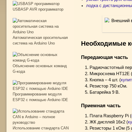
лодка с дистанционны
USBASP AVR программатор
Автоматическая оросительная
Необходимые к
система на Arduino Uno
Передающая часть
Объяснение основных команд
Радиочастотный пере
G-кода
Микросхема HT12E 
Кнопка – 4 шт. (
купит
Резистор 750 кОм.
Батарейка 9 В.
Программирование модуля
ESP32 с помощью Arduino IDE
Приемная часть
Плата Raspberry Pi (
ЖК дисплей 16x2 (
ку
Использование стандарта CAN
Резисторы 1 кОм (5 ш