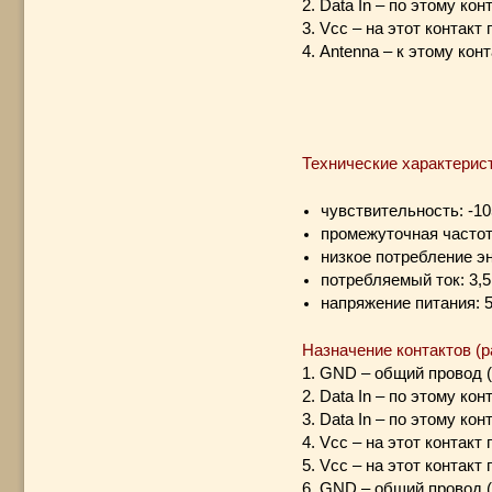
2. Data In – по этому к
3. Vcc – на этот контак
4. Antenna – к этому ко
Технические характерис
чувствительность: -10
промежуточная частот
низкое потребление эн
потребляемый ток: 3,5
напряжение питания: 5
Назначение контактов (р
1. GND – общий провод (
2. Data In – по этому к
3. Data In – по этому к
4. Vcc – на этот контак
5. Vcc – на этот контак
6. GND – общий провод (