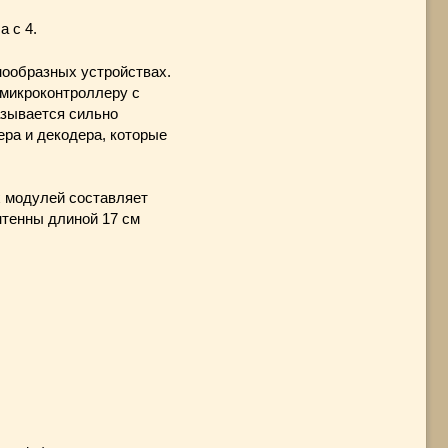
а с 4.
нообразных устройствах.
 микроконтроллеру с
азывается сильно
ра и декодера, которые
х модулей составляет
нтенны длиной 17 см