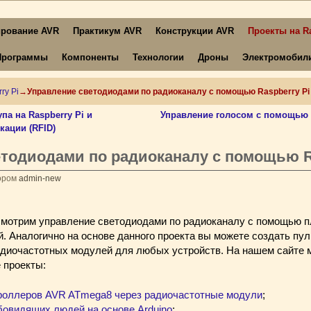
рование AVR
Практикум AVR
Конструкции AVR
Проекты на Ra
Программы
Компоненты
Технологии
Дроны
Электромобил
ry Pi
→
Управление светодиодами по радиоканалу с помощью Raspberry Pi
па на Raspberry Pi и
Управление голосом с помощью R
кации (RFID)
тодиодами по радиоканалу с помощью R
ором
admin-new
смотрим управление светодиодами по радиоканалу с помощью пл
. Аналогично на основе данного проекта вы можете создать пу
адиочастотных модулей для любых устройств. На нашем сайте 
 проекты:
троллеров AVR ATmega8 через радиочастотные модули
;
бовидящих людей на основе Arduino
;