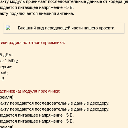
онтакту модуль принимает последовательные данные от кодера (en
т подается питающее напряжение +5 В.
нтакту подключается внешняя антенна.
тики радиочастотного приемника:
5 дБм;
а: 1 МГц;
ергии;
 мА;
 В.
аспиновка) модуля приемника:
земля).
онтакту передаются последовательные данные декодеру.
онтакту передаются последовательные данные декодеру.
т подается питающее напряжение +5 В.
т подается питающее напряжение +5 В.
земля).