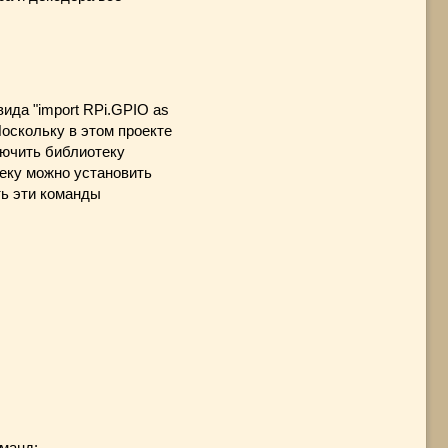
ида "import RPi.GPIO as
Поскольку в этом проекте
лючить библиотеку
теку можно установить
ть эти команды
манд: