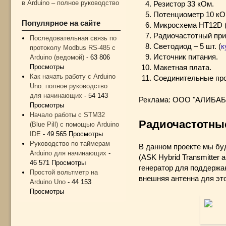
в Arduino – полное руководство
Резистор 33 кОм.
Потенциометр 10 кО
Популярное на сайте
Микросхема HT12D 
Радиочастотный прие
Последовательная связь по
Светодиод – 5 шт. (
к
протоколу Modbus RS-485 с
Источник питания.
Arduino (ведомой)
- 63 806
Просмотры
Макетная плата.
Как начать работу с Arduino
Соединительные про
Uno: полное руководство
для начинающих
- 54 143
Реклама: ООО "АЛИБАБА
Просмотры
Начало работы с STM32
Радиочастотны
(Blue Pill) с помощью Arduino
IDE
- 49 565 Просмотры
Руководство по таймерам
В данном проекте мы бу
Arduino для начинающих
-
(ASK Hybrid Transmitter
46 571 Просмотры
генератор для поддержа
Простой вольтметр на
внешняя антенна для эт
Arduino Uno
- 44 153
Просмотры