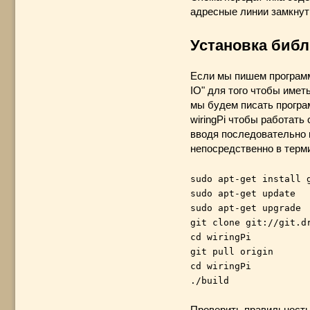
адресные линии замкнут
Установка библи
Если мы пишем программу
IO" для того чтобы имет
мы будем писать програ
wiringPi чтобы работать
вводя последовательно 
непосредственно в терми
sudo apt-get install 
sudo apt-get update
sudo apt-get upgrade
git clone git://git.d
cd wiringPi
git pull origin
cd wiringPi
./build
Проверить правильность