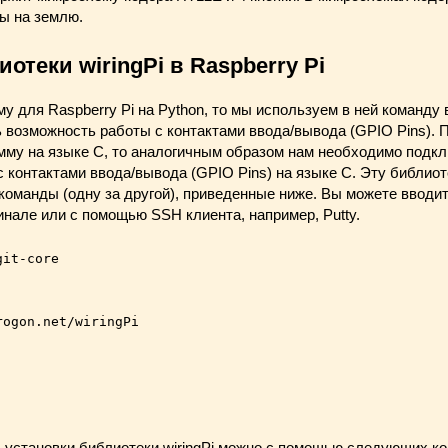
ы на землю.
отеки wiringPi в Raspberry Pi
 для Raspberry Pi на Python, то мы используем в ней команду в
ь возможность работы с контактами ввода/вывода (GPIO Pins). 
мму на языке C, то аналогичным образом нам необходимо подк
 с контактами ввода/вывода (GPIO Pins) на языке C. Эту библио
команды (одну за другой), приведенные ниже. Вы можете вводи
нале или с помощью SSH клиента, например, Putty.
git-core
rogon.net/wiringPi
 установки библиотеки wiringPi можно с помощью следующих ко