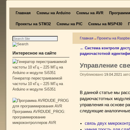
Перейти к основному содержимому
Перейти к дополнительному содержимому
Главная
Схемы на Arduino
Схемы на AVR
Программи
Проекты на STM32
Схемы на PIC
Схемы на MSP430
Главная
→
Проекты на Raspber
←
Система контроля досту
Навигация по записям
Интересное на сайте
радиочастотной идентифи
Управление све
Опубликовано
19.04.2021
авт
Генератор перестраиваемой
частоты 10 кГц – 225 МГц на
Arduino и модуле Si5351
В данной статье мы рас
радиочастотных модулей
управления на основе р
следующие аналогичные
Программа AVRDUDE_PROG:
программирование
микроконтроллеров AVR
связь двух микрокон
умная трость для сла