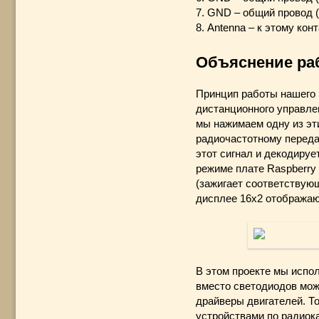
7. GND – общий провод (
8. Antenna – к этому ко
Объяснение ра
Принцип работы нашего п
дистанционного управлен
мы нажимаем одну из эти
радиочастотному переда
этот сигнал и декодируе
режиме плате Raspberry 
(зажигает соответствующ
дисплее 16x2 отображаю
В этом проекте мы испо
вместо светодиодов мож
драйверы двигателей. То
устройствами по радиок