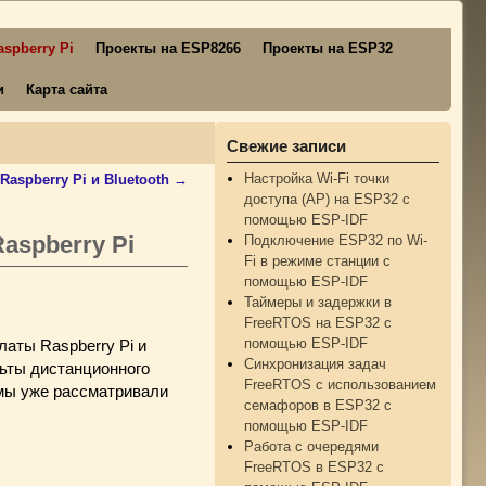
spberry Pi
Проекты на ESP8266
Проекты на ESP32
и
Карта сайта
Свежие записи
Настройка Wi-Fi точки
aspberry Pi и Bluetooth
→
доступа (AP) на ESP32 с
помощью ESP-IDF
aspberry Pi
Подключение ESP32 по Wi-
Fi в режиме станции с
помощью ESP-IDF
Таймеры и задержки в
FreeRTOS на ESP32 с
помощью ESP-IDF
аты Raspberry Pi и
Синхронизация задач
льты дистанционного
FreeRTOS с использованием
мы уже рассматривали
семафоров в ESP32 с
помощью ESP-IDF
Работа с очередями
FreeRTOS в ESP32 с