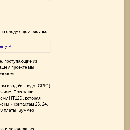
 на следующем рисунке.
е, поступающие из
нашем проекте мы
одойдет.
ктам ввода/вывода (GPIO)
режиме. Приемник
хему HT12D, которая
ны к контактам 25, 24,
29 платы. Зуммер
ра и декодера все