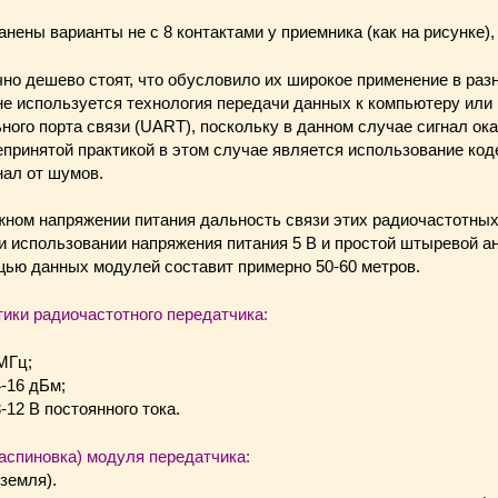
нены варианты не с 8 контактами у приемника (как на рисунке), 
но дешево стоят, что обусловило их широкое применение в раз
е используется технология передачи данных к компьютеру или
ого порта связи (UART), поскольку в данном случае сигнал ок
принятой практикой в этом случае является использование коде
нал от шумов.
ном напряжении питания дальность связи этих радиочастотны
и использовании напряжения питания 5 В и простой штыревой а
щью данных модулей составит примерно 50-60 метров.
ики радиочастотного передатчика:
МГц;
-16 дБм;
-12 В постоянного тока.
аспиновка) модуля передатчика:
земля).