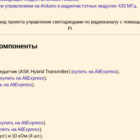
м управлением на Arduino и радиочастотных модулях 433 МГц
.
омпоненты
датчик (ASK Hybrid Transmitter) (
купить на AliExpress
).
(
купить на AliExpress
).
ь на AliExpress
).
купить на AliExpress
).
пить на AliExpress
).
т.) и 10 кОм (4 шт.).