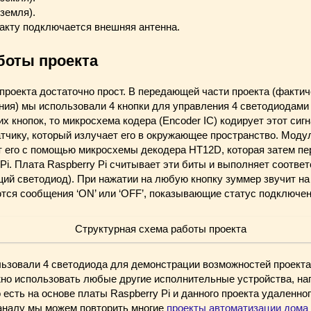
земля).
нтакту подключается внешняя антенна.
боты проекта
роекта достаточно прост. В передающей части проекта (фактич
ия) мы использовали 4 кнопки для управления 4 светодиодами 
х кнопок, то микросхема кодера (Encoder IC) кодирует этот сигн
тчику, который излучает его в окружающее пространство. Моду
т его с помощью микросхемы декодера HT12D, которая затем пер
Pi. Плата Raspberry Pi считывает эти биты и выполняет соотве
ий светодиод). При нажатии на любую кнопку зуммер звучит на
тся сообщения ‘ON’ или ‘OFF’, показывающие статус подключе
льзовали 4 светодиода для демонстрации возможностей проекта
но использовать любые другие исполнительные устройства, на
 есть на основе платы Raspberry Pi и данного проекта удаленно
аналу мы можем повторить многие
проекты автоматизации дома