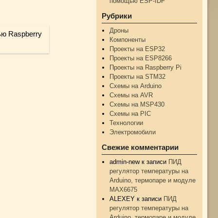
помощью ESP-IDF
Рубрики
Дроны
Компоненты
Проекты на ESP32
Проекты на ESP8266
Проекты на Raspberry Pi
Проекты на STM32
Схемы на Arduino
Схемы на AVR
Схемы на MSP430
Схемы на PIC
Технологии
Электромобили
Свежие комментарии
admin-new
к записи
ПИД
регулятор температуры на
Arduino, термопаре и модуле
MAX6675
ALEXEY
к записи
ПИД
регулятор температуры на
Arduino, термопаре и модуле