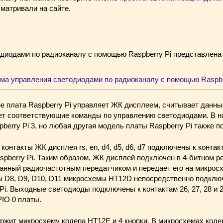
матривали на сайте.
диодами по радиоканалу с помощью Raspberry Pi представлена
е плата Raspberry Pi управляет ЖК дисплеем, считывает данны
ет соответствующие команды по управлению светодиодами. В 
berry Pi 3, но любая другая модель платы Raspberry Pi также п
контакты ЖК дисплея rs, en, d4, d5, d6, d7 подключены к конта
 Raspberry Pi. Таким образом, ЖК дисплей подключен в 4-битном 
данный радиочастотным передатчиком и передает его на микрос
ы D8, D9, D10, D11 микросхемы HT12D непосредственно подключе
 Pi. Выходные светодиоды подключены к контактам 26, 27, 28 и 
IO 0 платы.
ржит микросхему кодера HT12E и 4 кнопки. В микросхемах коде