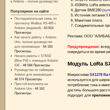
в Arduino – полное руководство
433MHz LoRa antenna 
Датчик BME280 (
куп
Популярное на сайте
Источник питания 5 
Последовательная связь по
Макетная плата.
протоколу Modbus RS-485 с
Соединительные про
Arduino (ведомой)
- 63 814
Просмотры
Реклама: ООО "АЛИБАБА
Как начать работу с Arduino
Uno: полное руководство
Предупреждение
:
всегд
для начинающих
- 54 150
Просмотры
повредиться во время р
Начало работы с STM32
(Blue Pill) с помощью Arduino
Модуль LoRa S
IDE
- 49 594 Просмотры
Руководство по таймерам
Микросхема
SX1278 Ra-
Arduino для начинающих
-
46 574 Просмотры
используется для широк
Простой вольтметр на
потребление тока и име
Arduino Uno
- 44 162
достичь большого рассто
Просмотры
подходит для
приложен