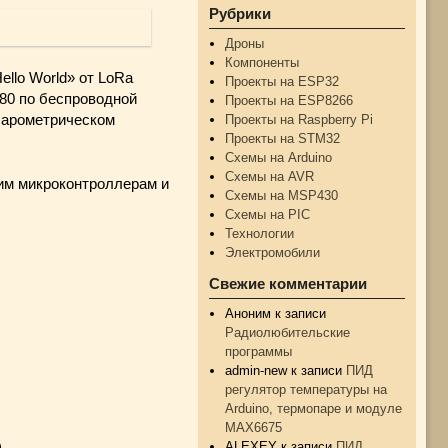
Рубрики
Дроны
Компоненты
llo World» от LoRa
Проекты на ESP32
80 по беспроводной
Проекты на ESP8266
Проекты на Raspberry Pi
барометрическом
Проекты на STM32
Схемы на Arduino
Схемы на AVR
им микроконтроллерам и
Схемы на MSP430
Схемы на PIC
Технологии
Электромобили
Свежие комментарии
Аноним
к записи
Радиолюбительские
программы
admin-new
к записи
ПИД
регулятор температуры на
Arduino, термопаре и модуле
MAX6675
ALEXEY
к записи
ПИД
).