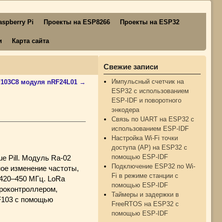
spberry Pi
Проекты на ESP8266
Проекты на ESP32
и
Карта сайта
Свежие записи
Импульсный счетчик на
F103C8 модуля nRF24L01
→
ESP32 с использованием
ESP-IDF и поворотного
энкодера
Связь по UART на ESP32 с
использованием ESP-IDF
Настройка Wi-Fi точки
доступа (AP) на ESP32 с
помощью ESP-IDF
e Pill. Модуль Ra-02
Подключение ESP32 по Wi-
ое изменение частоты,
Fi в режиме станции с
 420–450 МГц. LoRa
помощью ESP-IDF
кроконтроллером,
Таймеры и задержки в
F103 с помощью
FreeRTOS на ESP32 с
помощью ESP-IDF