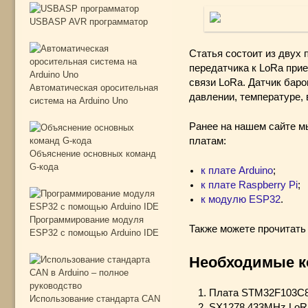
USBASP AVR программатор
Статья состоит из двух 
передатчика к LoRa при
связи LoRa. Датчик бар
Автоматическая оросительная
давлении, температуре,
система на Arduino Uno
Ранее на нашем сайте 
платам:
Объяснение основных команд
G-кода
к плате Arduino
;
к плате Raspberry Pi
;
к модулю ESP32
.
Программирование модуля
Также можете прочитать 
ESP32 с помощью Arduino IDE
Необходимые к
Плата STM32F103C8 (
Использование стандарта CAN
SX1278 433MHz LoRa 