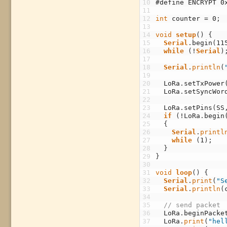
10
#define ENCRYPT 0
11
12
int
counter
=
0
;
13
14
void
setup
(
)
{
15
Serial
.
begin
(
11
16
while
(
!
Serial
)
17
18
Serial
.
println
(
19
20
LoRa
.
setTxPower
21
LoRa
.
setSyncWor
22
23
LoRa
.
setPins
(
SS
24
if
(
!
LoRa
.
begin
25
{
26
Serial
.
printl
27
while
(
1
)
;
28
}
29
}
30
31
void
loop
(
)
{
32
Serial
.
print
(
"S
33
Serial
.
println
(
34
35
// send packet
36
LoRa
.
beginPacke
37
LoRa
.
print
(
"hel