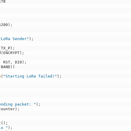
x78
5200
)
;
;
"LoRa Sender"
)
;
(
TX_P
)
;
d
(
ENCRYPT
)
;
,
RST
,
DI0
)
;
(
BAND
)
)
n
(
"Starting LoRa failed!"
)
;
ending packet: "
)
;
counter
)
;
t
(
)
;
lo "
)
;