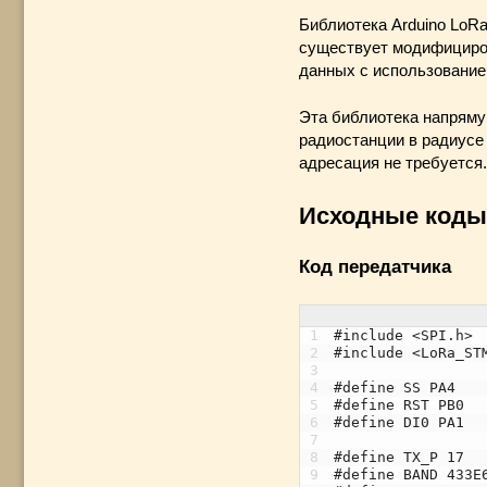
Библиотека Arduino LoR
существует модифициров
данных с использование
Эта библиотека напряму
радиостанции в радиусе
адресация не требуется.
Исходные коды
Код передатчика
1
#include <SPI.h>
2
#include <LoRa_ST
3
4
#define SS PA4
5
#define RST PB0
6
#define DI0 PA1
7
8
#define TX_P 17
9
#define BAND 433E