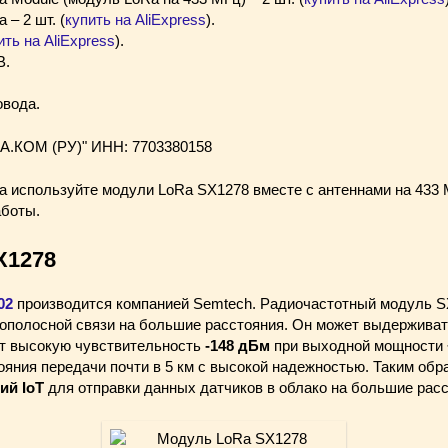
– 2 шт. (
купить на AliExpress
).
ить на AliExpress
).
В.
вода.
.КОМ (РУ)" ИНН: 7703380158
а используйте модули LoRa SX1278 вместе с антеннами на 433 
аботы.
X1278
02
производится компанией Semtech. Радиочастотный модуль S
ополосной связи на большие расстояния. Он может выдержива
ет высокую чувствительность
-148 дБм
при выходной мощности
яния передачи почти в 5 км с высокой надежностью. Таким обр
ий IoT
для отправки данных датчиков в облако на большие расс