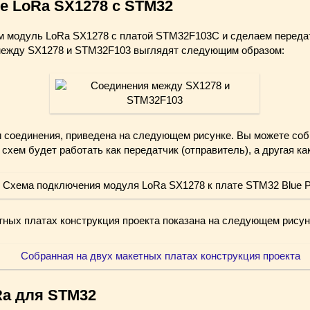
е LoRa SX1278 с STM32
м модуль LoRa SX1278 с платой STM32F103C и сделаем переда
 между SX1278 и STM32F103 выглядят следующим образом:
 соединения, приведена на следующем рисунке. Вы можете собр
 схем будет работать как передатчик (отправитель), а другая ка
тных платах конструкция проекта показана на следующем рисун
Ra для STM32