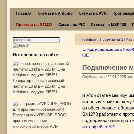
Перейти к основному содержимому
Перейти к дополнительному содержимому
Главная
Схемы на Arduino
Схемы на AVR
Программи
Проекты на STM32
Схемы на PIC
Схемы на MSP430
Главная
→
Проекты на STM32
←
Как использовать Free
Навигация по записям
Интересное на сайте
IDE
Подключение мо
Опубликовано
29.01.2025
авт
Генератор перестраиваемой
частоты 10 кГц – 225 МГц на
Arduino и модуле Si5351
В этой статье мы изучим
использует микросхему 
он обеспечивает сбалан
SX1278 работает с прот
Программа AVRDUDE_PROG:
поддерживающим проток
программирование
микроконтроллеров AVR
интерфейса SPI
.