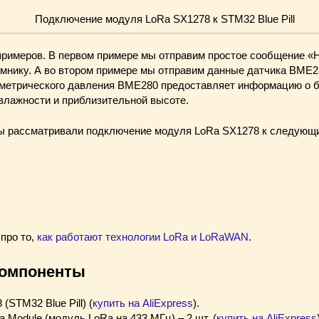
примеров. В первом примере мы отправим простое сообщение «He
емнику. А во втором примере мы отправим данные датчика BME2
ометрического давления BME280 предоставляет информацию о 
 влажности и приблизительной высоте.
мы рассматривали подключение модуля LoRa SX1278 к следующ
про то,
как работают технологии LoRa и LoRaWAN
.
омпоненты
STM32 Blue Pill) (
купить на AliExpress
).
Module (модуль LoRa на 433 МГц) – 2 шт. (
купить на AliExpress