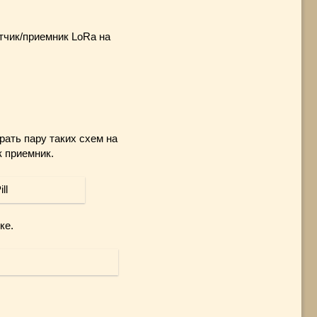
тчик/приемник LoRa на
ать пару таких схем на
к приемник.
ке.