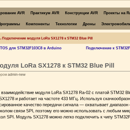
рование AVR
Практикум AVR
Конструкции AVR
Проекты на Ra
Программы
Компоненты
Технологии
Дроны
Электромобил
→
Подключение модуля LoRa SX1278 к STM32 Blue Pill
RTOS для STM32F103C8 в Arduino
Подключение к STM32
дуля LoRa SX1278 к STM32 Blue Pill
ором
admin-new
 взаимодействие модуля LoRa SX1278 Ra-02 с платой STM32 Blu
SX1278 и работает на частоте 433 МГц. Используя скачкообразн
сированное качество передачи сигнала — охватывает диапазон
околом связи SPI, поэтому его можно использовать с любым ми
ол SPI. Модуль SX1278 можно легко подключить к чипу STM32