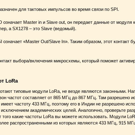
азначен для тактовых импульсов во время связи по SPI.
 означает Master in и Slave out, он передает данные от модуля 
ер, а SX1278 – это Slave (ведомый).
 означает «Master Out/Slave In». Таким образом, этот контакт 
онтакт выбора/включения микросхемы, который поможет активи
от LoRa
ботают типовые модули LoRa, не везде являются законными. На
он частот составляет от 865 МГц до 867 МГц. Там разрешено ис
 имеет частоту 433 МГц, поэтому его в Индии не разрешено исп
а исключением академических целей. Аналогично, проверьте ра
т того какие частоты LoRa вы можете использовать. Модули Lo
более распространенными из которых являются 433 МГц, 915 МГц