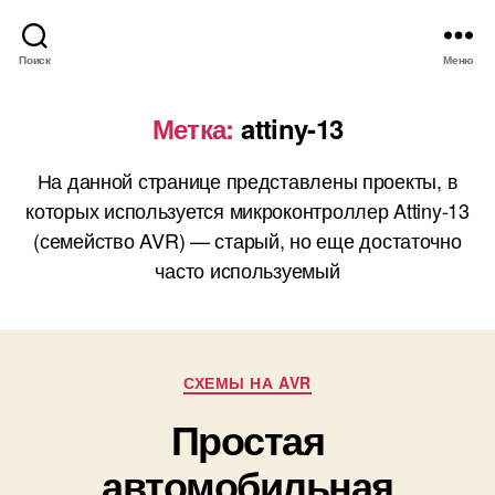
Поиск
Меню
Метка:
attiny-13
На данной странице представлены проекты, в
которых используется микроконтроллер Attiny-13
(семейство AVR) — старый, но еще достаточно
часто используемый
Р
СХЕМЫ НА AVR
у
Простая
б
р
автомобильная
и