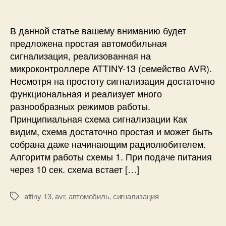
а
я
а
В данной статье вашему вниманию будет
в
предложена простая автомобильная
т
сигнализация, реализованная на
о
микроконтроллере ATTINY-13 (семейство AVR).
м
Несмотря на простоту сигнализация достаточно
о
функциональная и реализует много
б
разнообразных режимов работы.
и
л
Принципиальная схема сигнализации Как
ь
видим, схема достаточно простая и может быть
н
собрана даже начинающим радиолюбителем.
а
Алгоритм работы схемы 1. При подаче питания
я
через 10 сек. схема встает […]
с
и
г
attiny-13
,
avr
,
автомобиль
,
сигнализация
М
н
е
а
т