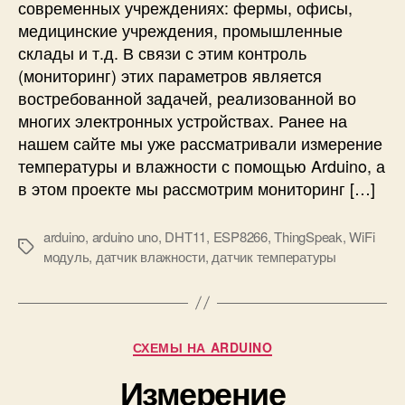
р
современных учреждениях: фермы, офисы,
и
медицинские учреждения, промышленные
н
склады и т.д. В связи с этим контроль
г
(мониторинг) этих параметров является
т
востребованной задачей, реализованной во
е
многих электронных устройствах. Ранее на
м
нашем сайте мы уже рассматривали измерение
п
е
температуры и влажности с помощью Arduino, а
р
в этом проекте мы рассмотрим мониторинг […]
а
т
arduino
,
arduino uno
,
DHT11
,
ESP8266
,
ThingSpeak
,
WiFi
у
М
модуль
,
датчик влажности
,
датчик температуры
р
е
ы
т
и
к
в
и
л
Р
СХЕМЫ НА ARDUINO
а
у
Измерение
ж
б
н
р