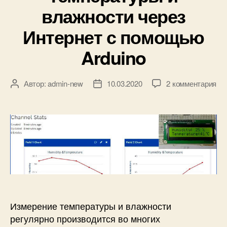
к
влажности через
и
Интернет с помощью
Arduino
к
Автор:
admin-new
10.03.2020
2 комментария
А
Д
з
в
а
а
т
т
п
о
а
и
р
з
с
з
а
и
а
п
М
п
и
о
и
с
н
с
и
и
и
Измерение температуры и влажности
т
о
регулярно производится во многих