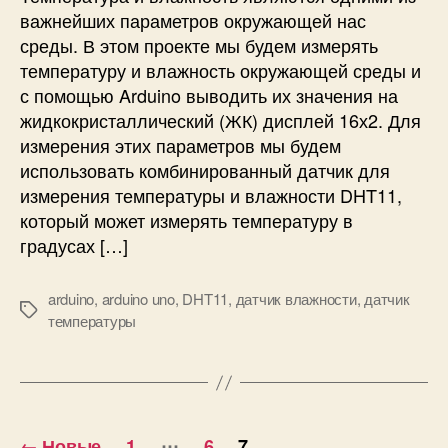
м
е
важнейших параметров окружающей нас
о
н
среды. В этом проекте мы будем измерять
щ
и
температуру и влажность окружающей среды и
ь
е
с помощью Arduino выводить их значения на
ю
т
A
жидкокристаллический (ЖК) дисплей 16х2. Для
е
r
измерения этих параметров мы будем
м
d
использовать комбинированный датчик для
п
u
измерения температуры и влажности DHT11,
е
i
р
который может измерять температуру в
n
а
градусах […]
o
т
у
arduino
,
arduino uno
,
DHT11
,
датчик влажности
,
датчик
р
М
температуры
ы
е
и
т
в
к
л
и
а
П
ж
…
←
Новые
1
6
7