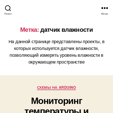
Поиск
Меню
Метка:
датчик влажности
На данной странице представлены проекты, в
которых используется датчик влажности,
позволяющий измерять уровень влажности в
окружающем пространстве
Р
СХЕМЫ НА ARDUINO
у
Мониторинг
б
р
температуры и
и