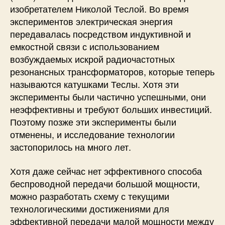
и
изобретателем Николой Теслой. Во время
п
экспериментов электрическая энергия
и
передавалась посредством индуктивной и
х
емкостной связи с использованием
р
а
возбуждаемых искрой радиочастотных
б
резонансных трансформаторов, которые теперь
о
называются катушками Теслы. Хотя эти
т
эксперименты были частично успешными, они
ы
неэффективны и требуют больших инвестиций.
Поэтому позже эти эксперименты были
отменены, и исследование технологии
застопорилось на много лет.
Хотя даже сейчас нет эффективного способа
беспроводной передачи большой мощности,
можно разработать схему с текущими
технологическими достижениями для
эффективной передачи малой мощности между