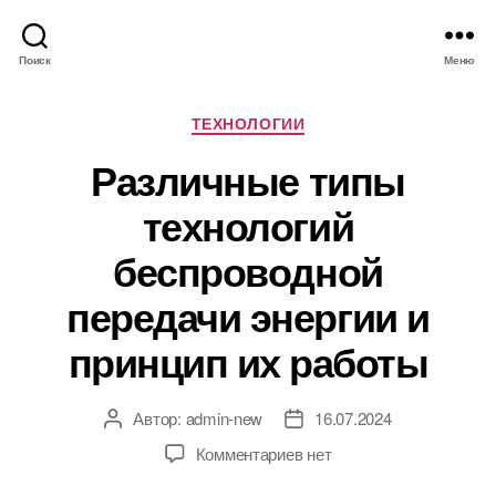
Поиск
Меню
Р
ТЕХНОЛОГИИ
у
Различные типы
б
р
технологий
и
к
беспроводной
и
передачи энергии и
принцип их работы
Автор:
admin-new
16.07.2024
А
Д
в
а
к
Комментариев
нет
т
т
з
о
а