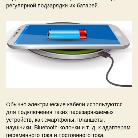
регулярной подзарядки их батарей.
н
о
л
о
г
и
й
б
е
с
п
р
о
в
о
Обычно электрические кабели используются
д
для подключения таких перезаряжаемых
н
устройств, как смартфоны, планшеты,
о
наушники, Bluetooth-колонки и т. д. к адаптерам
й
переменного тока и постоянного тока.
п