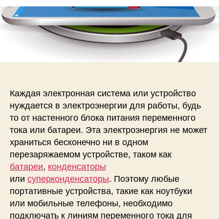
а
р
з
п
з
а
и
а
п
с
п
и
и
и
с
Р
с
и
а
и
з
л
Каждая электронная система или устройство
и
нуждается в электроэнергии для работы, будь
ч
то от настенного блока питания переменного
н
тока или батареи. Эта электроэнергия не может
ы
храниться бесконечно ни в одном
е
перезаряжаемом устройстве, таком как
т
и
батареи
,
конденсаторы
п
или
суперконденсаторы
. Поэтому любые
ы
портативные устройства, такие как ноутбуки
т
или мобильные телефоны, необходимо
е
подключать к линиям переменного тока для
х