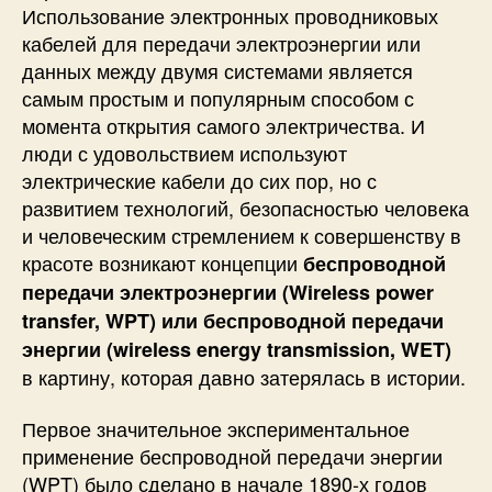
е
Использование электронных проводниковых
р
кабелей для передачи электроэнергии или
е
данных между двумя системами является
д
самым простым и популярным способом с
а
момента открытия самого электричества. И
ч
люди с удовольствием используют
и
электрические кабели до сих пор, но с
э
н
развитием технологий, безопасностью человека
е
и человеческим стремлением к совершенству в
р
красоте возникают концепции
беспроводной
г
передачи электроэнергии
(Wireless power
и
transfer, WPT) или беспроводной передачи
и
энергии (wireless energy transmission, WET)
и
п
в картину, которая давно затерялась в истории.
р
и
Первое значительное экспериментальное
н
применение беспроводной передачи энергии
ц
(WPT) было сделано в начале 1890-х годов