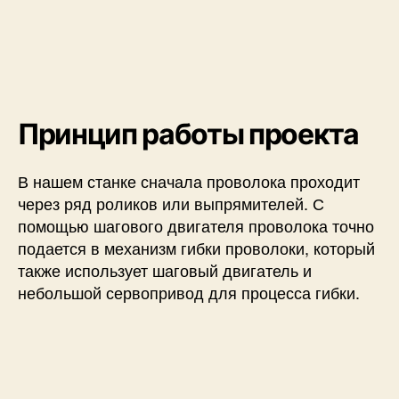
о
л
о
к
и
н
а
Принцип работы проекта
A
r
В нашем станке сначала проволока проходит
d
u
через ряд роликов или выпрямителей. С
i
помощью шагового двигателя проволока точно
n
подается в механизм гибки проволоки, который
o
также использует шаговый двигатель и
небольшой сервопривод для процесса гибки.