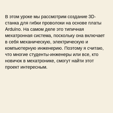
с
и
D
и
-
c
В этом уроке мы рассмотрим создание 3D-
т
станка для гибки проволоки на основе платы
а
Arduino. На самом деле это типичная
н
мехатронная система, поскольку она включает
о
в себя механическую, электрическую и
к
компьютерную инженерию. Поэтому я считаю,
д
л
что многие студенты-инженеры или все, кто
я
новичок в мехатронике, смогут найти этот
г
проект интересным.
и
б
к
и
п
р
о
в