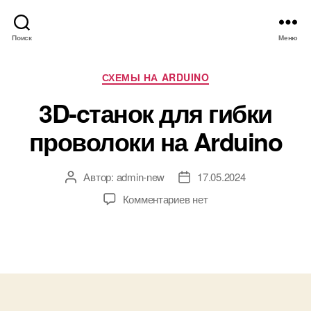
Поиск
Меню
Р
СХЕМЫ НА ARDUINO
у
3D-cтанок для гибки
б
р
проволоки на Arduino
и
к
и
Автор:
admin-new
17.05.2024
А
Д
в
а
к
Комментариев
нет
т
т
з
о
а
а
р
з
п
з
а
и
а
п
с
п
и
и
и
с
3