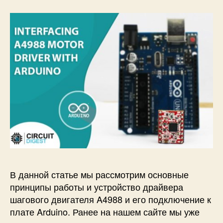
д
в
и
г
а
т
е
л
я
A
4
9
8
8
и
В данной статье мы рассмотрим основные
к
принципы работы и устройство драйвера
а
к
шагового двигателя A4988 и его подключение к
е
плате Arduino. Ранее на нашем сайте мы уже
г