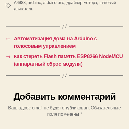
L298N и как
A4988
,
arduino
,
arduino uno
,
драйвер мотора
,
шаговый
М
двигатель
его
е
подключить к
т
Arduino
к
и
←
Автоматизация дома на Arduino с
голосовым управлением
→
Как стереть Flash память ESP8266 NodeMCU
(аппаратный сброс модуля)
Добавить комментарий
Ваш адрес email не будет опубликован.
Обязательные
поля помечены
*