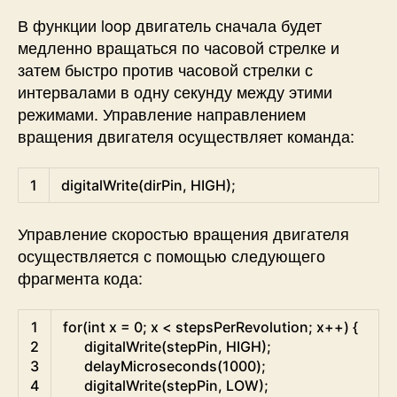
В функции loop двигатель сначала будет
медленно вращаться по часовой стрелке и
затем быстро против часовой стрелки с
интервалами в одну секунду между этими
режимами. Управление направлением
вращения двигателя осуществляет команда:
Arduino
1
digitalWrite
(
dirPin
,
HIGH
)
;
Управление скоростью вращения двигателя
осуществляется с помощью следующего
фрагмента кода:
Arduino
1
for
(
int
x
=
0
;
x
<
stepsPerRevolution
;
x
++
)
{
2
digitalWrite
(
stepPin
,
HIGH
)
;
3
delayMicroseconds
(
1000
)
;
4
digitalWrite
(
stepPin
,
LOW
)
;