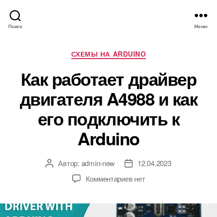
Поиск
Меню
Р
СХЕМЫ НА ARDUINO
у
Как работает драйвер
б
р
двигателя A4988 и как
и
к
его подключить к
и
Arduino
Автор:
admin-new
12.04.2023
А
Д
в
а
к
Комментариев
нет
т
т
з
о
а
а
р
з
п
з
а