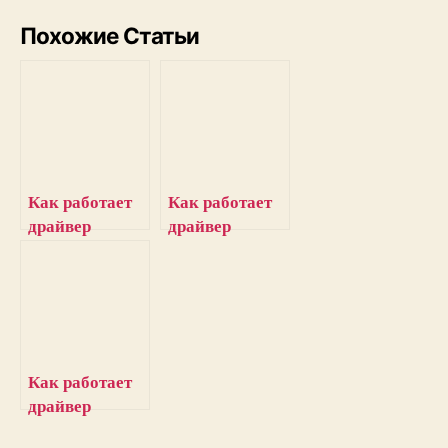
Похожие Статьи
Как работает
Как работает
драйвер
драйвер
двигателя
двигателя
DRV8833 и как
L293D и как
его
его
подключить к
подключить к
Arduino
Arduino
Как работает
драйвер
двигателя