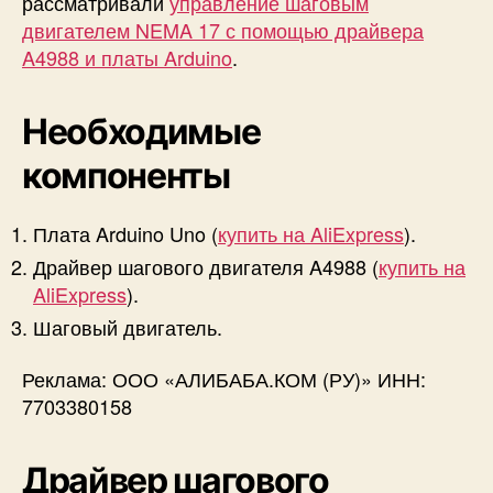
рассматривали
управление шаговым
о
двигателем NEMA 17 с помощью драйвера
п
A4988 и платы Arduino
.
о
д
к
Необходимые
л
ю
компоненты
ч
и
Плата Arduino Uno (
купить на AliExpress
).
т
ь
Драйвер шагового двигателя A4988 (
купить на
к
AliExpress
).
A
Шаговый двигатель.
r
d
Реклама: ООО «АЛИБАБА.КОМ (РУ)» ИНН:
u
i
7703380158
n
o
Драйвер шагового