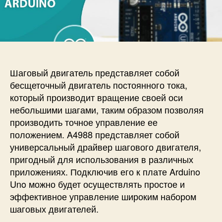
и
а
п
с
п
и
и
и
с
К
с
и
а
и
к
р
Шаговый двигатель представляет собой
а
бесщеточный двигатель постоянного тока,
б
который производит вращение своей оси
о
небольшими шагами, таким образом позволяя
т
производить точное управление ее
а
положением. A4988 представляет собой
е
т
универсальный драйвер шагового двигателя,
д
пригодный для использования в различных
р
приложениях. Подключив его к плате Arduino
а
Uno можно будет осуществлять простое и
й
эффективное управление широким набором
в
шаговых двигателей.
е
р