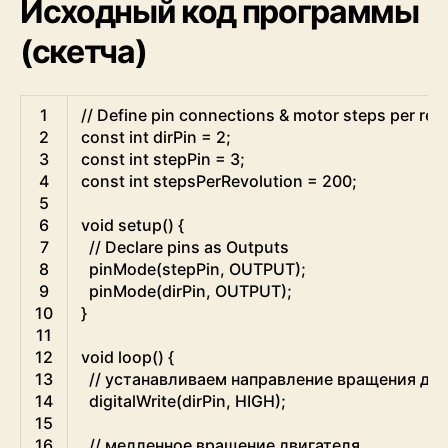
Исходный код программы
(скетча)
Arduino
1
// Define pin connections & motor steps per rev
2
const
int
dirPin
=
2
;
3
const
int
stepPin
=
3
;
4
const
int
stepsPerRevolution
=
200
;
5
6
void
setup
(
)
{
7
// Declare pins as Outputs
8
pinMode
(
stepPin
,
OUTPUT
)
;
9
pinMode
(
dirPin
,
OUTPUT
)
;
10
}
11
12
void
loop
(
)
{
13
// устанавливаем направление вращения дви
14
digitalWrite
(
dirPin
,
HIGH
)
;
15
16
// медленное вращение двигателя