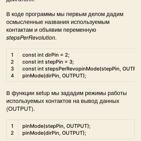
В коде программы мы первым делом дадим
осмысленные названия используемым
контактам и объявим переменную
.
stepsPerRevolution
Arduino
1
const
int
dirPin
=
2
;
2
const
int
stepPin
=
3
;
3
const
int
stepsPerRevopinMode
(
stepPin
,
OUTPU
4
pinMode
(
dirPin
,
OUTPUT
)
;
В функции setup мы зададим режимы работы
используемых контактов на вывод данных
(OUTPUT).
Arduino
1
pinMode
(
stepPin
,
OUTPUT
)
;
2
pinMode
(
dirPin
,
OUTPUT
)
;