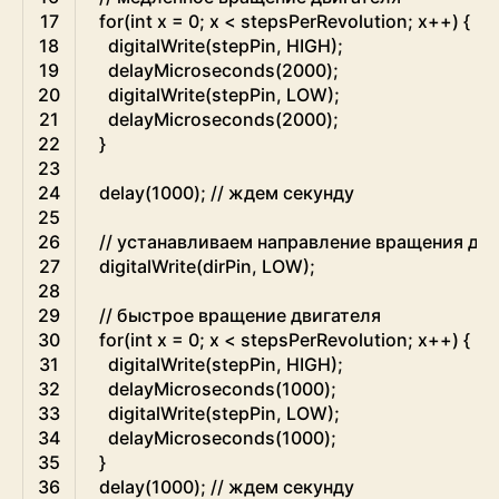
17
for
(
int
x
=
0
;
x
<
stepsPerRevolution
;
x
++
)
{
18
digitalWrite
(
stepPin
,
HIGH
)
;
19
delayMicroseconds
(
2000
)
;
20
digitalWrite
(
stepPin
,
LOW
)
;
21
delayMicroseconds
(
2000
)
;
22
}
23
24
delay
(
1000
)
;
// ждем секунду
25
26
// устанавливаем направление вращения дви
27
digitalWrite
(
dirPin
,
LOW
)
;
28
29
// быстрое вращение двигателя
30
for
(
int
x
=
0
;
x
<
stepsPerRevolution
;
x
++
)
{
31
digitalWrite
(
stepPin
,
HIGH
)
;
32
delayMicroseconds
(
1000
)
;
33
digitalWrite
(
stepPin
,
LOW
)
;
34
delayMicroseconds
(
1000
)
;
35
}
36
delay
(
1000
)
;
// ждем секунду