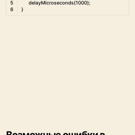
5
delayMicroseconds
(
1000
)
;
6
}
Возможные ошибки в