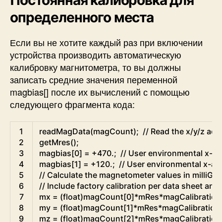
определенного места
Если вы не хотите каждый раз при включении
устройства производить автоматическую
калибровку магнитометра, то вы должны
записать средние значения переменной
magbias[] после их вычислений с помощью
следующего фрагмента кода:
Arduino
1
readMagData
(
magCount
)
;
// Read the x/y/z adc
2
getMres
(
)
;
3
magbias
[
0
]
=
+
470.
;
// User environmental x-ax
4
magbias
[
1
]
=
+
120.
;
// User environmental x-axi
5
// Calculate the magnetometer values in milliGa
6
// Include factory calibration per data sheet an
7
mx
=
(
float
)
magCount
[
0
]
*
mRes
*
magCalibration
8
my
=
(
float
)
magCount
[
1
]
*
mRes
*
magCalibration
9
mz
=
(
float
)
magCount
[
2
]
*
mRes
*
magCalibration