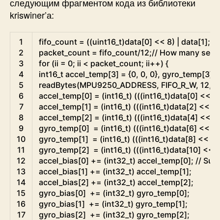
следующим фрагментом кода из библиотеки
kriswiner’а:
Arduino
1
fifo_count
=
(
(
uint16_t
)
data
[
0
]
<<
8
)
|
data
[
1
]
;
2
packet_count
=
fifo_count
/
12
;
// How many sets 
3
for
(
ii
=
0
;
ii
<
packet_count
;
ii
++
)
{
4
int16
_
t
accel_temp
[
3
]
=
{
0
,
0
,
0
}
,
gyro_temp
[
3
]
=
5
readBytes
(
MPU9250_ADDRESS
,
FIFO_R_W
,
12
,
&
6
accel_temp
[
0
]
=
(
int16_t
)
(
(
(
int16_t
)
data
[
0
]
<<
8
7
accel_temp
[
1
]
=
(
int16_t
)
(
(
(
int16_t
)
data
[
2
]
<<
8
)
8
accel_temp
[
2
]
=
(
int16_t
)
(
(
(
int16_t
)
data
[
4
]
<<
8
9
gyro_temp
[
0
]
=
(
int16_t
)
(
(
(
int16_t
)
data
[
6
]
<<
8
)
10
gyro_temp
[
1
]
=
(
int16_t
)
(
(
(
int16_t
)
data
[
8
]
<<
8
)
11
gyro_temp
[
2
]
=
(
int16_t
)
(
(
(
int16_t
)
data
[
10
]
<<
12
accel_bias
[
0
]
+=
(
int32_t
)
accel_temp
[
0
]
;
// Sum
13
accel_bias
[
1
]
+=
(
int32_t
)
accel_temp
[
1
]
;
14
accel_bias
[
2
]
+=
(
int32_t
)
accel_temp
[
2
]
;
15
gyro_bias
[
0
]
+=
(
int32_t
)
gyro_temp
[
0
]
;
16
gyro_bias
[
1
]
+=
(
int32_t
)
gyro_temp
[
1
]
;
17
gyro_bias
[
2
]
+=
(
int32_t
)
gyro_temp
[
2
]
;