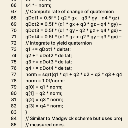
66
s4
*=
norm
;
67
// Compute rate of change of quaternion
68
qDot1
=
0.5f
*
(
-
q2
*
gx
–
q3
*
gy
–
q4
*
gz
)
–
b
69
qDot2
=
0.5f
*
(
q1
*
gx
+
q3
*
gz
–
q4
*
gy
)
–
be
70
qDot3
=
0.5f
*
(
q1
*
gy
–
q2
*
gz
+
q4
*
gx
)
–
be
71
qDot4
=
0.5f
*
(
q1
*
gz
+
q2
*
gy
–
q3
*
gx
)
–
be
72
// Integrate to yield quaternion
73
q1
+=
qDot1
*
deltat
;
74
q2
+=
qDot2
*
deltat
;
75
q3
+=
qDot3
*
deltat
;
76
q4
+=
qDot4
*
deltat
;
77
norm
=
sqrt
(
q1
*
q1
+
q2
*
q2
+
q3
*
q3
+
q4
*
78
norm
=
1.0f
/
norm
;
79
q
[
0
]
=
q1
*
norm
;
80
q
[
1
]
=
q2
*
norm
;
81
q
[
2
]
=
q3
*
norm
;
82
q
[
3
]
=
q4
*
norm
;
83
}
84
// Similar to Madgwick scheme but uses proport
85
// measured ones.