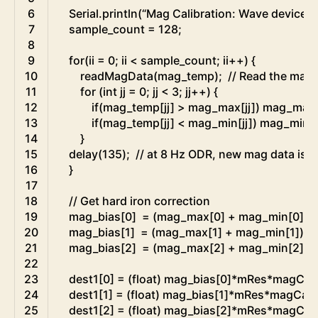
6
Serial
.
println
(
“
Mag
Calibration
:
Wave
device
i
7
sample_count
=
128
;
8
9
for
(
ii
=
0
;
ii
<
sample_count
;
ii
++
)
{
10
readMagData
(
mag_temp
)
;
// Read the mag 
11
for
(
int
jj
=
0
;
jj
<
3
;
jj
++
)
{
12
if
(
mag_temp
[
jj
]
>
mag_max
[
jj
]
)
mag_max
13
if
(
mag_temp
[
jj
]
<
mag_min
[
jj
]
)
mag_min
[
j
14
}
15
delay
(
135
)
;
// at 8 Hz ODR, new mag data is a
16
}
17
18
// Get hard iron correction
19
mag_bias
[
0
]
=
(
mag_max
[
0
]
+
mag_min
[
0
]
)
/
20
mag_bias
[
1
]
=
(
mag_max
[
1
]
+
mag_min
[
1
]
)
/
2
21
mag_bias
[
2
]
=
(
mag_max
[
2
]
+
mag_min
[
2
]
)
/
22
23
dest1
[
0
]
=
(
float
)
mag_bias
[
0
]
*
mRes
*
magCali
24
dest1
[
1
]
=
(
float
)
mag_bias
[
1
]
*
mRes
*
magCalib
25
dest1
[
2
]
=
(
float
)
mag_bias
[
2
]
*
mRes
*
magCali