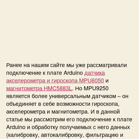
9
2
5
0
к
A
r
d
u
i
Ранее на нашем сайте мы уже рассматривали
n
подключение к плате Arduino
датчика
o
акселерометра и гироскопа MPU6050
и
магнитометра HMC5883L
. Но MPU9250
является более универсальным датчиком – он
объединяет в себе возможности гироскопа,
акселерометра и магнитометра. И в данной
статье мы рассмотрим его подключение к плате
Arduino и обработку получаемых с него данных
(калибровку, автокалибровку, фильтрацию и