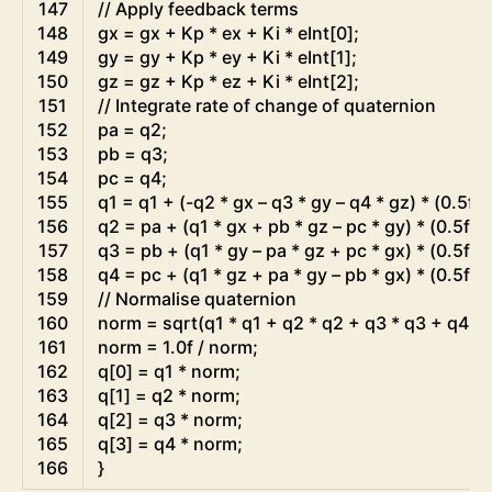
147
// Apply feedback terms
148
gx
=
gx
+
Kp
*
ex
+
Ki
*
eInt
[
0
]
;
149
gy
=
gy
+
Kp
*
ey
+
Ki
*
eInt
[
1
]
;
150
gz
=
gz
+
Kp
*
ez
+
Ki
*
eInt
[
2
]
;
151
// Integrate rate of change of quaternion
152
pa
=
q2
;
153
pb
=
q3
;
154
pc
=
q4
;
155
q1
=
q1
+
(
-
q2
*
gx
–
q3
*
gy
–
q4
*
gz
)
*
(
0.5f
*
156
q2
=
pa
+
(
q1
*
gx
+
pb
*
gz
–
pc
*
gy
)
*
(
0.5f
*
157
q3
=
pb
+
(
q1
*
gy
–
pa
*
gz
+
pc
*
gx
)
*
(
0.5f
*
158
q4
=
pc
+
(
q1
*
gz
+
pa
*
gy
–
pb
*
gx
)
*
(
0.5f
*
159
// Normalise quaternion
160
norm
=
sqrt
(
q1
*
q1
+
q2
*
q2
+
q3
*
q3
+
q4
*
161
norm
=
1.0f
/
norm
;
162
q
[
0
]
=
q1
*
norm
;
163
q
[
1
]
=
q2
*
norm
;
164
q
[
2
]
=
q3
*
norm
;
165
q
[
3
]
=
q4
*
norm
;
166
}