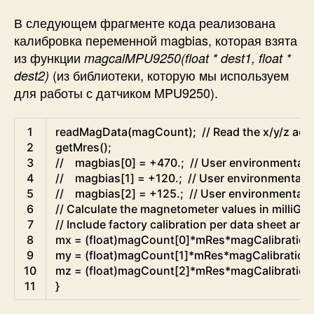
В следующем фрагменте кода реализована
калибровка переменной magbias, которая взята
из функции
magcalMPU9250(float * dest1, float *
(из библиотеки, которую мы используем
dest2)
для работы с датчиком MPU9250).
Arduino
1
readMagData
(
magCount
)
;
// Read the x/y/z adc
2
getMres
(
)
;
3
//    magbias[0] = +470.;  // User environmental 
4
//    magbias[1] = +120.;  // User environmental x
5
//    magbias[2] = +125.;  // User environmental 
6
// Calculate the magnetometer values in milliGa
7
// Include factory calibration per data sheet an
8
mx
=
(
float
)
magCount
[
0
]
*
mRes
*
magCalibration
9
my
=
(
float
)
magCount
[
1
]
*
mRes
*
magCalibration
10
mz
=
(
float
)
magCount
[
2
]
*
mRes
*
magCalibration
11
}