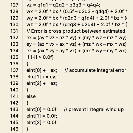
127
vz
=
q1q1
–
q2q2
–
q3q3
+
q4q4
;
128
wx
=
2.0f
*
bx
*
(
0.5f
–
q3q3
–
q4q4
)
+
2.0f
*
b
129
wy
=
2.0f
*
bx
*
(
q2q3
–
q1q4
)
+
2.0f
*
bz
*
(
q1
130
wz
=
2.0f
*
bx
*
(
q1q3
+
q2q4
)
+
2.0f
*
bz
*
(
0.
131
// Error is cross product between estimated di
132
ex
=
(
ay
*
vz
–
az
*
vy
)
+
(
my
*
wz
–
mz
*
wy
)
;
133
ey
=
(
az
*
vx
–
ax
*
vz
)
+
(
mz
*
wx
–
mx
*
wz
)
;
134
ez
=
(
ax
*
vy
–
ay
*
vx
)
+
(
mx
*
wy
–
my
*
wx
)
;
135
if
(
Ki
>
0.0f
)
136
{
137
eInt
[
0
]
+=
ex
;
// accumulate integral error
138
eInt
[
1
]
+=
ey
;
139
eInt
[
2
]
+=
ez
;
140
}
141
else
142
{
143
eInt
[
0
]
=
0.0f
;
// prevent integral wind up
144
eInt
[
1
]
=
0.0f
;
145
eInt
[
2
]
=
0.0f
;
146
}