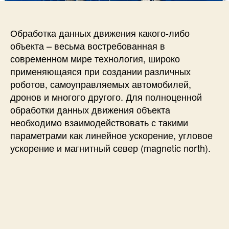
с
и
о
и
д
к
Обработка данных движения какого-либо
л
объекта – весьма востребованная в
ю
современном мире технология, широко
ч
применяющаяся при создании различных
е
роботов, самоуправляемых автомобилей,
н
дронов и многого другого. Для полноценной
и
е
обработки данных движения объекта
д
необходимо взаимодействовать с такими
а
параметрами как линейное ускорение, угловое
т
ускорение и магнитный север (magnetic north).
ч
и
к
а
M
P
U