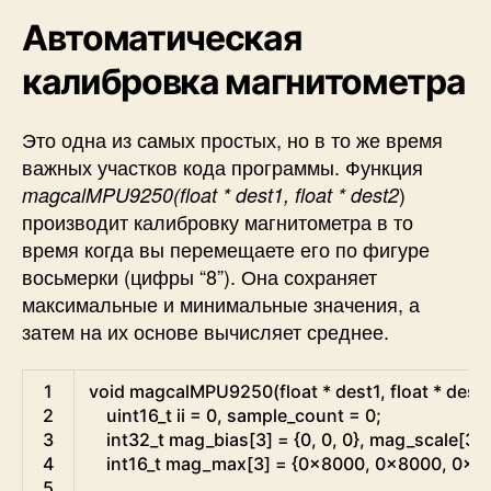
Автоматическая
калибровка магнитометра
Это одна из самых простых, но в то же время
важных участков кода программы. Функция
)
magcalMPU9250(float * dest1, float * dest2
производит калибровку магнитометра в то
время когда вы перемещаете его по фигуре
восьмерки (цифры “8”). Она сохраняет
максимальные и минимальные значения, а
затем на их основе вычисляет среднее.
Arduino
1
void
magcalMPU9250
(
float
*
dest1
,
float
*
dest
2
uint16
_
t
ii
=
0
,
sample_count
=
0
;
3
int32
_
t
mag_bias
[
3
]
=
{
0
,
0
,
0
}
,
mag_scale
[
3
]
4
int16
_
t
mag_max
[
3
]
=
{
0x8000
,
0x8000
,
0x8
5