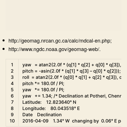
http://geomag.nrcan.gc.ca/calc/mdcal-en.php;
http://www.ngdc.noaa.gov/geomag-web/.
Arduino
1
yaw
=
atan2
(
2.0f
*
(
q
[
1
]
*
q
[
2
]
+
q
[
0
]
*
q
[
3
]
)
,
q
[
2
pitch
=
-
asin
(
2.0f
*
(
q
[
1
]
*
q
[
3
]
–
q
[
0
]
*
q
[
2
]
)
)
;
3
roll
=
atan2
(
2.0f
*
(
q
[
0
]
*
q
[
1
]
+
q
[
2
]
*
q
[
3
]
)
,
q
[
0
4
pitch
*=
180.0f
/
PI
;
5
yaw
*=
180.0f
/
PI
;
6
yaw
+=
1.34
;
/* Declination at Potheri, Chennail
7
Latitude:    12.823640° N
8
Longitude:    80.043518° E
9
Date    Declination
10
2016-04-09    1.34° W  changing by  0.06° E per ye