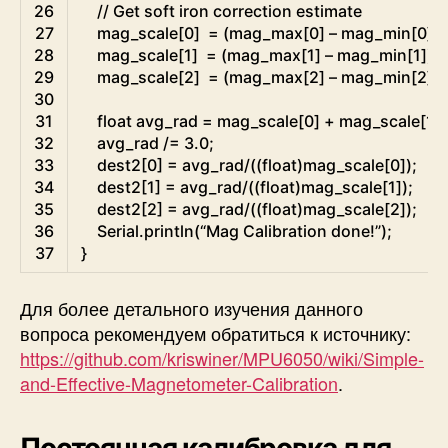
26
// Get soft iron correction estimate
27
mag_scale
[
0
]
=
(
mag_max
[
0
]
–
mag_min
[
0
]
)
/
28
mag_scale
[
1
]
=
(
mag_max
[
1
]
–
mag_min
[
1
]
)
/
29
mag_scale
[
2
]
=
(
mag_max
[
2
]
–
mag_min
[
2
]
)
/
30
31
float
avg_rad
=
mag_scale
[
0
]
+
mag_scale
[
1
]
32
avg_rad
/=
3.0
;
33
dest2
[
0
]
=
avg_rad
/
(
(
float
)
mag_scale
[
0
]
)
;
34
dest2
[
1
]
=
avg_rad
/
(
(
float
)
mag_scale
[
1
]
)
;
35
dest2
[
2
]
=
avg_rad
/
(
(
float
)
mag_scale
[
2
]
)
;
36
Serial
.
println
(
“
Mag
Calibration
done
!
”
)
;
37
}
Для более детального изучения данного
вопроса рекомендуем обратиться к источнику:
https://github.com/kriswiner/MPU6050/wiki/Simple-
and-Effective-Magnetometer-Calibration
.
Постоянная калибровка для