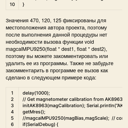
10
}
Значения 470, 120, 125 фиксированы для
местоположения автора проекта, поэтому
после выполнения данной процедуры нет
необходимости вызова функции void
magcalMPU9250(float * dest1, float * dest2),
поэтому вы можете закомментировать или
удалить ее из программы. Также не забудьте
закомментарить в программе ее вызов как
сделано в следующем примере кода:
Arduino
1
delay
(
1000
)
;
2
// Get magnetometer calibration from AK8963 
3
initAK8963
(
magCalibration
)
;
Serial
.
println
(
“
AK8
4
getMres
(
)
;
5
//magcalMPU9250(magBias,magScale);  // comm
6
if
(
SerialDebug
)
{