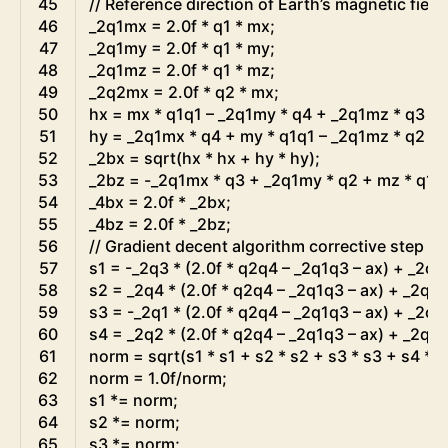
45
// Reference direction of Earth’s magnetic field
46
_2q1mx
=
2.0f
*
q1
*
mx
;
47
_2q1my
=
2.0f
*
q1
*
my
;
48
_2q1mz
=
2.0f
*
q1
*
mz
;
49
_2q2mx
=
2.0f
*
q2
*
mx
;
50
hx
=
mx
*
q1q1
–
_2q1my
*
q4
+
_2q1mz
*
q3
+
51
hy
=
_2q1mx
*
q4
+
my
*
q1q1
–
_2q1mz
*
q2
+
52
_2bx
=
sqrt
(
hx
*
hx
+
hy
*
hy
)
;
53
_2bz
=
-
_2q1mx
*
q3
+
_2q1my
*
q2
+
mz
*
q1q
54
_4bx
=
2.0f
*
_2bx
;
55
_4bz
=
2.0f
*
_2bz
;
56
// Gradient decent algorithm corrective step
57
s1
=
-
_2q3
*
(
2.0f
*
q2q4
–
_2q1q3
–
ax
)
+
_2q2
58
s2
=
_2q4
*
(
2.0f
*
q2q4
–
_2q1q3
–
ax
)
+
_2q1
59
s3
=
-
_2q1
*
(
2.0f
*
q2q4
–
_2q1q3
–
ax
)
+
_2q4
60
s4
=
_2q2
*
(
2.0f
*
q2q4
–
_2q1q3
–
ax
)
+
_2q3
61
norm
=
sqrt
(
s1
*
s1
+
s2
*
s2
+
s3
*
s3
+
s4
*
s
62
norm
=
1.0f
/
norm
;
63
s1
*=
norm
;
64
s2
*=
norm
;
65
s3
*=
norm
;