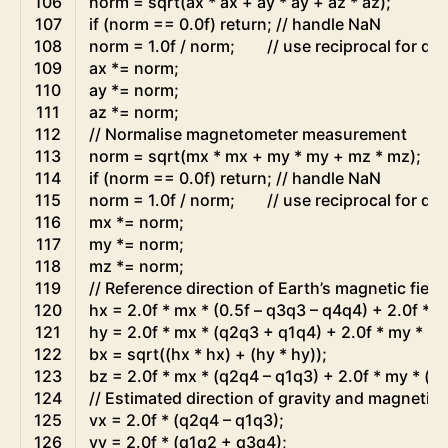
106
norm
=
sqrt
(
ax
*
ax
+
ay
*
ay
+
az
*
az
)
;
107
if
(
norm
==
0.0f
)
return
;
// handle NaN
108
norm
=
1.0f
/
norm
;
// use reciprocal for div
109
ax
*=
norm
;
110
ay
*=
norm
;
111
az
*=
norm
;
112
// Normalise magnetometer measurement
113
norm
=
sqrt
(
mx
*
mx
+
my
*
my
+
mz
*
mz
)
;
114
if
(
norm
==
0.0f
)
return
;
// handle NaN
115
norm
=
1.0f
/
norm
;
// use reciprocal for div
116
mx
*=
norm
;
117
my
*=
norm
;
118
mz
*=
norm
;
119
// Reference direction of Earth’s magnetic field
120
hx
=
2.0f
*
mx
*
(
0.5f
–
q3q3
–
q4q4
)
+
2.0f
*
m
121
hy
=
2.0f
*
mx
*
(
q2q3
+
q1q4
)
+
2.0f
*
my
*
(
0
122
bx
=
sqrt
(
(
hx
*
hx
)
+
(
hy
*
hy
)
)
;
123
bz
=
2.0f
*
mx
*
(
q2q4
–
q1q3
)
+
2.0f
*
my
*
(
q
124
// Estimated direction of gravity and magnetic f
125
vx
=
2.0f
*
(
q2q4
–
q1q3
)
;
126
vy
=
2.0f
*
(
q1q2
+
q3q4
)
;