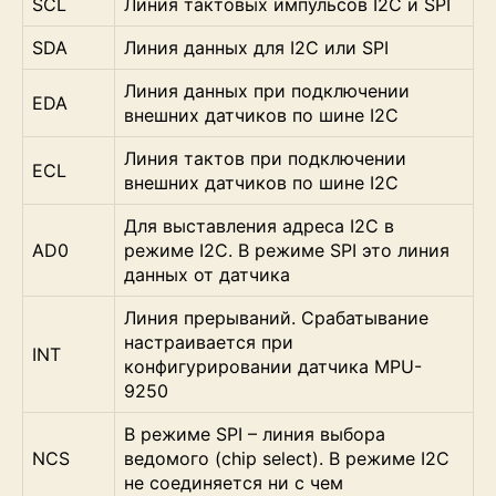
SCL
Линия тактовых импульсов I2C и SPI
SDA
Линия данных для I2C или SPI
Линия данных при подключении
EDA
внешних датчиков по шине I2C
Линия тактов при подключении
ECL
внешних датчиков по шине I2C
Для выставления адреса I2C в
AD0
режиме I2C. В режиме SPI это линия
данных от датчика
Линия прерываний. Срабатывание
настраивается при
INT
конфигурировании датчика MPU-
9250
В режиме SPI – линия выбора
NCS
ведомого (chip select). В режиме I2C
не соединяется ни с чем