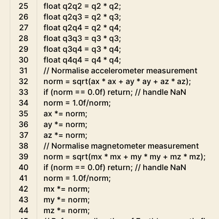
25
float
q2q2
=
q2
*
q2
;
26
float
q2q3
=
q2
*
q3
;
27
float
q2q4
=
q2
*
q4
;
28
float
q3q3
=
q3
*
q3
;
29
float
q3q4
=
q3
*
q4
;
30
float
q4q4
=
q4
*
q4
;
31
// Normalise accelerometer measurement
32
norm
=
sqrt
(
ax
*
ax
+
ay
*
ay
+
az
*
az
)
;
33
if
(
norm
==
0.0f
)
return
;
// handle NaN
34
norm
=
1.0f
/
norm
;
35
ax
*=
norm
;
36
ay
*=
norm
;
37
az
*=
norm
;
38
// Normalise magnetometer measurement
39
norm
=
sqrt
(
mx
*
mx
+
my
*
my
+
mz
*
mz
)
;
40
if
(
norm
==
0.0f
)
return
;
// handle NaN
41
norm
=
1.0f
/
norm
;
42
mx
*=
norm
;
43
my
*=
norm
;
44
mz
*=
norm
;