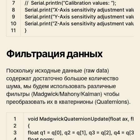
7
//  Serial.println(“Calibration values: “);
8
Serial
.
print
(
“
X
-
Axis
sensitivity
adjustment
value
9
Serial
.
print
(
“
Y
-
Axis
sensitivity
adjustment
value
10
Serial
.
print
(
“
Z
-
Axis
sensitivity
adjustment
value
11
}
Фильтрация данных
Поскольку исходные данные (raw data)
содержат достаточно большое количество
шума, мы будем использовать различные
фильтры (Madgwick/Mahony/Kalman) чтобы
преобразовать их в кватернионы (Quaternions).
Arduino
1
void
MadgwickQuaternionUpdate
(
float
ax
,
floa
2
{
3
float
q1
=
q
[
0
]
,
q2
=
q
[
1
]
,
q3
=
q
[
2
]
,
q4
=
q
[
3
]
;
4
float
norm
;