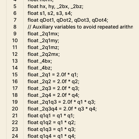
5
float
hx
,
hy
,
_2bx
,
_2bz
;
6
float
s1
,
s2
,
s3
,
s4
;
7
float
qDot1
,
qDot2
,
qDot3
,
qDot4
;
8
// Auxiliary variables to avoid repeated arithme
9
float
_2q1mx
;
10
float
_2q1my
;
11
float
_2q1mz
;
12
float
_2q2mx
;
13
float
_4bx
;
14
float
_4bz
;
15
float
_2q1
=
2.0f
*
q1
;
16
float
_2q2
=
2.0f
*
q2
;
17
float
_2q3
=
2.0f
*
q3
;
18
float
_2q4
=
2.0f
*
q4
;
19
float
_2q1q3
=
2.0f
*
q1
*
q3
;
20
float
_2q3q4
=
2.0f
*
q3
*
q4
;
21
float
q1q1
=
q1
*
q1
;
22
float
q1q2
=
q1
*
q2
;
23
float
q1q3
=
q1
*
q3
;
24
float
q1q4
=
q1
*
q4
;