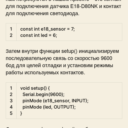
для подключения датчика E18-D80NK и контакт
для подключения светодиода.
Arduino
1
const
int
e18_sensor
=
7
;
2
const
int
led
=
6
;
Затем внутри функции setup() инициализируем
последовательную связь со скоростью 9600
бод для целей отладки и установим режимы
работы используемых контактов.
Arduino
1
void
setup
(
)
{
2
Serial
.
begin
(
9600
)
;
3
pinMode
(
e18_sensor
,
INPUT
)
;
4
pinMode
(
led
,
OUTPUT
)
;
5
}