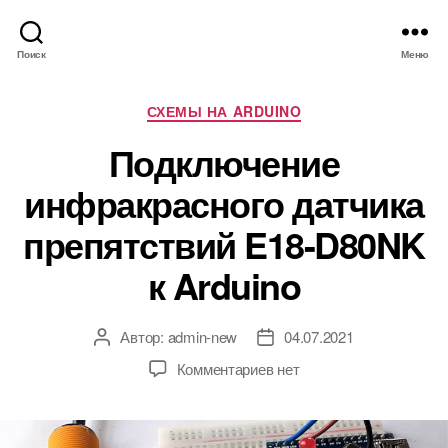
Поиск
Меню
Р
СХЕМЫ НА ARDUINO
у
Подключение
б
р
инфракрасного датчика
и
к
препятствий E18-D80NK
и
к Arduino
Автор:
admin-new
04.07.2021
А
Д
в
а
к
Комментариев
нет
т
т
з
о
а
а
р
з
п
з
а