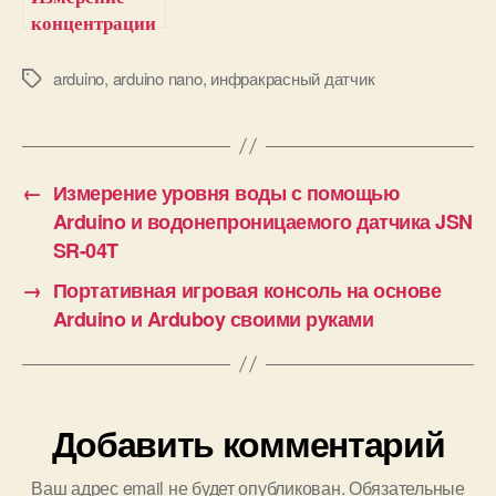
концентрации
углекислого
газа с
arduino
,
arduino nano
,
инфракрасный датчик
М
е
помощью
т
Arduino и
к
инфракрасног
и
о датчика CO2
←
Измерение уровня воды с помощью
Arduino и водонепроницаемого датчика JSN
SR-04T
→
Портативная игровая консоль на основе
Arduino и Arduboy своими руками
Добавить комментарий
Ваш адрес email не будет опубликован.
Обязательные