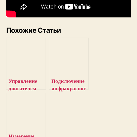
Похожие Статьи
Управление
Подключение
двигателем
инфракрасног
постоянного
о датчика к
тока с
Raspberry Pi
помощью
Arduino и
инфракрасног
о датчика
Измерение