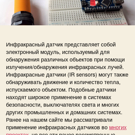
и
а
п
с
п
и
и
и
с
П
с
и
о
и
д
к
Инфракрасный датчик представляет собой
л
электронный модуль, используемый для
ю
обнаружения различных объектов при помощи
ч
излучения/обнаружения инфракрасных лучей.
е
Инфракрасные датчики (IR sensors) могут также
н
обнаруживать движение и количество тепла,
и
е
испускаемого объектом. Подобные датчики
и
находят широкое применение в системах
н
безопасности, выключателях света и многих
ф
других промышленных и домашних системах.
р
Ранее на нашем сайте мы рассматривали
а
применение инфракрасных датчиков во
многих
к
проектах
, но все эти ранее рассмотренные
р