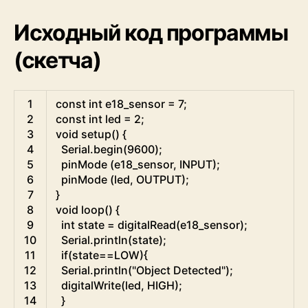
Исходный код программы
(скетча)
Arduino
1
const
int
e18_sensor
=
7
;
2
const
int
led
=
2
;
3
void
setup
(
)
{
4
Serial
.
begin
(
9600
)
;
5
pinMode
(
e18_sensor
,
INPUT
)
;
6
pinMode
(
led
,
OUTPUT
)
;
7
}
8
void
loop
(
)
{
9
int
state
=
digitalRead
(
e18_sensor
)
;
10
Serial
.
println
(
state
)
;
11
if
(
state
==
LOW
)
{
12
Serial
.
println
(
"Object Detected"
)
;
13
digitalWrite
(
led
,
HIGH
)
;
14
}