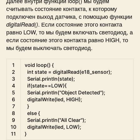
Далее внутри функции loop() мы будем
считывать состояние контакта, к которому
подключен выход датчика, с помощью функции
. Если состояние этого контакта
digitalRead()
равно LOW, то мы будем включать светодиод, а
если состояние этого контакта равно HIGH, то
мы будем выключать светодиод.
Arduino
1
void
loop
(
)
{
2
int
state
=
digitalRead
(
e18_sensor
)
;
3
Serial
.
println
(
state
)
;
4
if
(
state
==
LOW
)
{
5
Serial
.
println
(
"Object Detected"
)
;
6
digitalWrite
(
led
,
HIGH
)
;
7
}
8
else
{
9
Serial
.
println
(
"All Clear"
)
;
10
digitalWrite
(
led
,
LOW
)
;
11
}