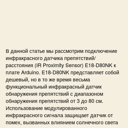
т
в
и
й
E
1
8
-
В данной статье мы рассмотрим подключение
D
инфракрасного датчика препятствий/
8
расстояния (IR Proximity Sensor) E18-D80NK к
0
плате Arduino. E18-D80NK представляет собой
N
дешевый, но в то же время весьма
K
к
функциональный инфракрасный датчик
A
обнаружения препятствий с диапазоном
r
обнаружения препятствий от 3 до 80 см.
d
Использование модулированного
u
инфракрасного сигнала защищает датчик от
i
помех, вызванных влиянием солнечного света
n