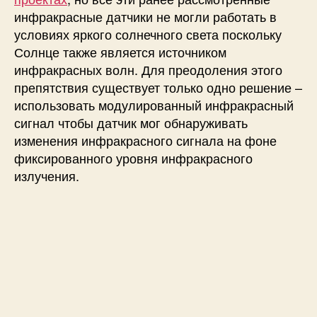
инфракрасные датчики не могли работать в
а
с
условиях яркого солнечного света поскольку
н
Солнце также является источником
о
инфракрасных волн. Для преодоления этого
г
препятствия существует только одно решение –
о
использовать модулированный инфракрасный
д
сигнал чтобы датчик мог обнаруживать
а
изменения инфракрасного сигнала на фоне
т
ч
фиксированного уровня инфракрасного
и
излучения.
к
а
п
р
е
п
я
т
с