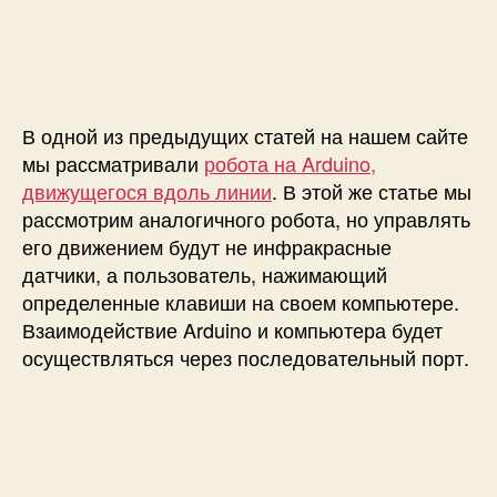
п
и
и
и
с
Р
с
и
о
и
б
о
В одной из предыдущих статей на нашем сайте
т
н
мы рассматривали
робота на Arduino,
а
движущегося вдоль линии
. В этой же статье мы
A
рассмотрим аналогичного робота, но управлять
r
его движением будут не инфракрасные
d
датчики, а пользователь, нажимающий
u
определенные клавиши на своем компьютере.
i
Взаимодействие Arduino и компьютера будет
n
o
осуществляться через последовательный порт.
U
n
o
,
у