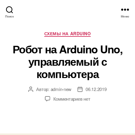
Поиск
Меню
Р
СХЕМЫ НА ARDUINO
у
Робот на Arduino Uno,
б
р
управляемый с
и
к
компьютера
и
Автор:
admin-new
06.12.2019
А
Д
в
а
к
Комментариев
нет
т
т
з
о
а
а
р
з
п
з
а
и
а
п
с