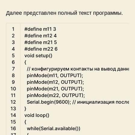
Далее представлен полный текст программы.
Arduino
1
#define m11 3
2
#define m12 4
3
#define m21 5
4
#define m22 6
5
void
setup
(
)
6
{
7
// конфигурируем контакты на вывод данных
8
pinMode
(
m11
,
OUTPUT
)
;
9
pinMode
(
m12
,
OUTPUT
)
;
10
pinMode
(
m21
,
OUTPUT
)
;
11
pinMode
(
m22
,
OUTPUT
)
;
12
Serial
.
begin
(
9600
)
;
// инициализация послед
13
}
14
void
loop
(
)
15
{
16
while
(
Serial
.
available
(
)
)