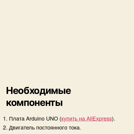
п
р
а
в
л
я
е
м
ы
й
с
к
о
м
Необходимые
п
ь
компоненты
ю
т
Плата Arduino UNO (
купить на AliExpress
).
е
р
Двигатель постоянного тока.
а