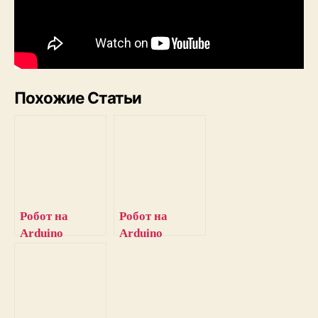
Похожие Статьи
Робот на
Робот на
Arduino
Arduino
управляемый с
управляемый с
помощью
помощью
DTMF
жестов рук и
сигналов
акселерометра