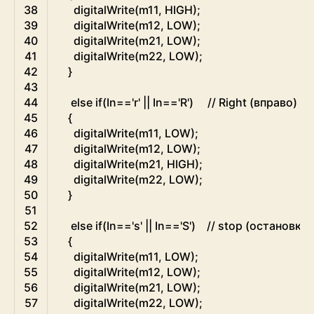
38
digitalWrite
(
m11
,
HIGH
)
;
39
digitalWrite
(
m12
,
LOW
)
;
40
digitalWrite
(
m21
,
LOW
)
;
41
digitalWrite
(
m22
,
LOW
)
;
42
}
43
44
else
if
(
In
==
'r'
||
In
==
'R'
)
// Right (вправо)
45
{
46
digitalWrite
(
m11
,
LOW
)
;
47
digitalWrite
(
m12
,
LOW
)
;
48
digitalWrite
(
m21
,
HIGH
)
;
49
digitalWrite
(
m22
,
LOW
)
;
50
}
51
52
else
if
(
In
==
's'
||
In
==
'S'
)
// stop (остановка)
53
{
54
digitalWrite
(
m11
,
LOW
)
;
55
digitalWrite
(
m12
,
LOW
)
;
56
digitalWrite
(
m21
,
LOW
)
;
57
digitalWrite
(
m22
,
LOW
)
;