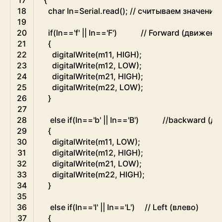
17
{
18
char
In
=
Serial
.
read
(
)
;
// считываем значение
19
20
if
(
In
==
'f'
||
In
==
'F'
)
// Forward (движени
21
{
22
digitalWrite
(
m11
,
HIGH
)
;
23
digitalWrite
(
m12
,
LOW
)
;
24
digitalWrite
(
m21
,
HIGH
)
;
25
digitalWrite
(
m22
,
LOW
)
;
26
}
27
28
else
if
(
In
==
'b'
||
In
==
'B'
)
//backward (д
29
{
30
digitalWrite
(
m11
,
LOW
)
;
31
digitalWrite
(
m12
,
HIGH
)
;
32
digitalWrite
(
m21
,
LOW
)
;
33
digitalWrite
(
m22
,
HIGH
)
;
34
}
35
36
else
if
(
In
==
'l'
||
In
==
'L'
)
// Left (влево)
37
{