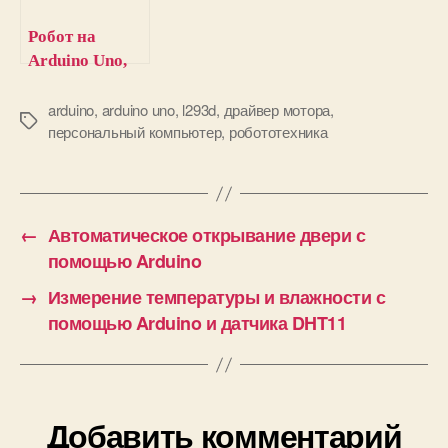
Робот на
Arduino Uno,
управляемый
по WiFi
arduino
,
arduino uno
,
l293d
,
драйвер мотора
,
М
персональный компьютер
,
робототехника
е
т
к
и
←
Автоматическое открывание двери с
помощью Arduino
→
Измерение температуры и влажности с
помощью Arduino и датчика DHT11
Добавить комментарий