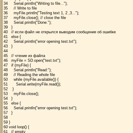
34
Serial
.
println
(
"Writing to file..."
)
;
35
// Write to file
36
myFile
.
println
(
"Testing text 1, 2 ,3..."
)
;
37
myFile
.
close
(
)
;
// close the file
38
Serial
.
println
(
"Done."
)
;
39
}
40
// если файл не открылся выводим сообщение об ошибке
41
else
{
42
Serial
.
println
(
"error opening test.txt"
)
;
43
}
44
45
// чтение из файла
46
myFile
=
SD
.
open
(
"test.txt"
)
;
47
if
(
myFile
)
{
48
Serial
.
println
(
"Read:"
)
;
49
// Reading the whole file
50
while
(
myFile
.
available
(
)
)
{
51
Serial
.
write
(
myFile
.
read
(
)
)
;
52
}
53
myFile
.
close
(
)
;
54
}
55
else
{
56
Serial
.
println
(
"error opening test.txt"
)
;
57
}
58
59
}
60
void
loop
(
)
{
61
// empty