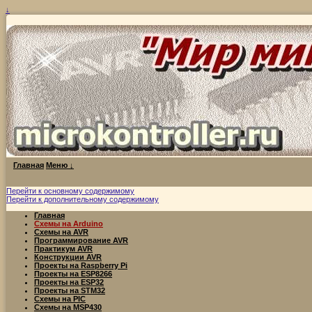
↓
Главная
Меню ↓
Перейти к основному содержимому
Перейти к дополнительному содержимому
Главная
Схемы на Arduino
Схемы на AVR
Программирование AVR
Практикум AVR
Конструкции AVR
Проекты на Raspberry Pi
Проекты на ESP8266
Проекты на ESP32
Проекты на STM32
Схемы на PIC
Схемы на MSP430