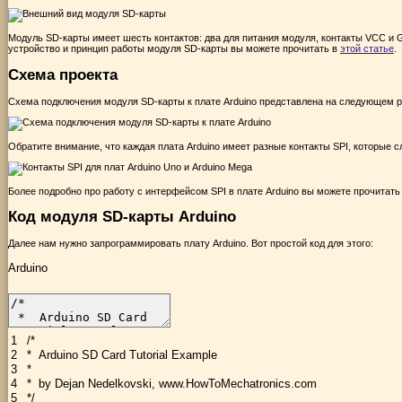
Модуль SD-карты имеет шесть контактов: два для питания модуля, контакты VCC и G
устройство и принцип работы модуля SD-карты вы можете прочитать в
этой статье
.
Схема проекта
Схема подключения модуля SD-карты к плате Arduino представлена на следующем р
Обратите внимание, что каждая плата Arduino имеет разные контакты SPI, которые
Более подробно про работу с интерфейсом SPI в плате Arduino вы можете прочитать
Код модуля SD-карты Arduino
Далее нам нужно запрограммировать плату Arduino. Вот простой код для этого:
Arduino
1
/*
2
* Arduino SD Card Tutorial Example
3
*
4
* by Dejan Nedelkovski, www.HowToMechatronics.com
5
*/