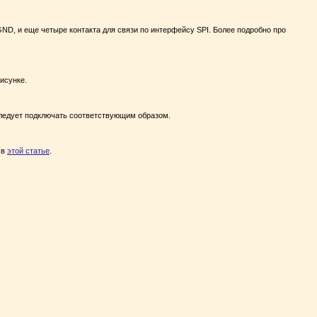
ND, и еще четыре контакта для связи по интерфейсу SPI. Более подробно про
исунке.
 следует подключать соответствующим образом.
 в
этой статье
.