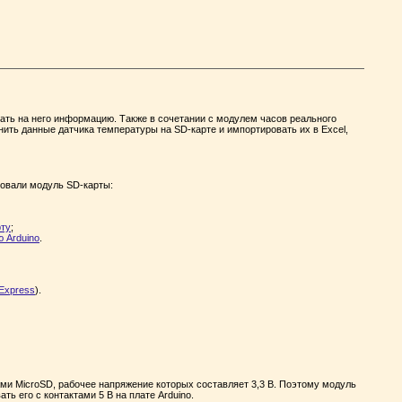
вать на него информацию. Также в сочетании с модулем часов реального
ть данные датчика температуры на SD-карте и импортировать их в Excel,
зовали модуль SD-карты:
рту
;
 Arduino
.
iExpress
).
ми MicroSD, рабочее напряжение которых составляет 3,3 В. Поэтому модуль
ь его с контактами 5 В на плате Arduino.