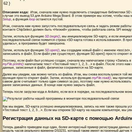
62
}
Описание кода:
Итак, сначала нам нужно подключить стандартные библиотеки SD и
случае это вывод 53 для Arduino Mega Board. В этом примере мы хотим, чтобы наш 
Setup
, а функция
loop
останется пустой.
Итак, сначала нам нужно запустить последовательную связь и задать режим работы 
контакте ChipSelect должен быть «Низкий» уровень, чтобы работала связь SPI между
Затем, используя функцию
SD.begin()
, мы инициализируем SD-карту, и если инициал
последовательной связи появится строка «SD-карта готова к использованию». В пр
удалась», а программа будет завершена.
Затем, используя функцию
SD.open()
, мы создадим новый файл с именем «test.txt»
записывать в файл. Если файл уже существует, функция SD.open() просто откроет е
Поэтому, если файл был успешно создан, сначала мы напечатаем строку «Запись в
myFile.println()
напечатаем текст «Тестовый текст 1, 2, 3…» в файл. После этого на
данные, записанные в файл, физически сохраняются на SD-карте.
Далее мы увидим, как можно читать из файла. Итак, мы снова воспользуемся той ж
функция просто откроет файл. Затем, используя функцию
myFile.read()
, мы прочита
самом деле считывает только один символ за раз, поэтому нам нужно использовать 
ранее записанных данных. В конце нам нужно закрыть файл.
Теперь после загрузки кода в Arduino, если все в порядке, на последовательном мо
Как мы видим, SD-карта успешно инициализирована, запись на нее также прошла ус
«Тестовый текст 1, 2, 3…». Если мы откроем SD-карту на нашем компьютере, мы увид
Регистрация данных на SD-карте с помощью Arduin
Теперь давайте приведем еще один, более интересный пример регистрации данных н
модуль часов реального времени DS3231, который также имеет встроенный датчик 