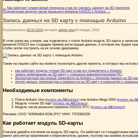
←
Как работает планетарная передача и как ее сделать самому на 3D-принтере
Подключение модуля часов реального времени DS3231 к Arduino
→
Запись данных на SD карту с помощью Arduino
Опубликовано
30.04.2024
автором
admin-new
18 января, 2026
В этом уроке мы узнаем, как подключить к плате Arduino модуль SD-карты и записы
времени DS3231 мы создадим пример регистрации данных, в котором мы будем храни
чтобы затем построить на их основе диаграмму.
Также на нашем сайте вы можете посмотреть другие проекты, в которых мы исполь
как работает модуль чтения SD карт и как его подключить к Arduino
;
запись информации на SD карту с помощью микроконтроллера PIC
;
бесконтактный настенный термометр на Arduino с логгером данных на SD ка
логгер данных температуры и влажности на SD карту и компьютер с помощью
Необходимые компоненты
Плата Arduino Uno (
купить на AliExpress
) или Arduino Mega 2560 (
купить на Al
Модуль чтения SD карт (
купить на AliExpress
).
Модуль часов реального времени DS3231 RTC (
купить на AliExpress
).
Реклама: ООО "АЛИБАБА.КОМ (РУ)" ИНН: 7703380158
Как работает модуль SD-карты
Сначала давайте взглянем на модуль SD-карты. Он работает со стандартными карта
имеет регулятор напряжения и переключатель уровня, поэтому мы можем использоват