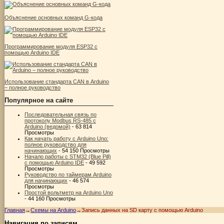
Объяснение основных команд G-кода
Программирование модуля ESP32 с
помощью Arduino IDE
Использование стандарта CAN в Arduino
– полное руководство
Популярное на сайте
Последовательная связь по
протоколу Modbus RS-485 с
Arduino (ведомой)
- 63 814
Просмотры
Как начать работу с Arduino Uno:
полное руководство для
начинающих
- 54 150 Просмотры
Начало работы с STM32 (Blue Pill)
с помощью Arduino IDE
- 49 592
Просмотры
Руководство по таймерам Arduino
для начинающих
- 46 574
Просмотры
Простой вольтметр на Arduino Uno
- 44 160 Просмотры
Главная
→
Схемы на Arduino
→
Запись данных на SD карту с помощью Arduino
Навигация по записям