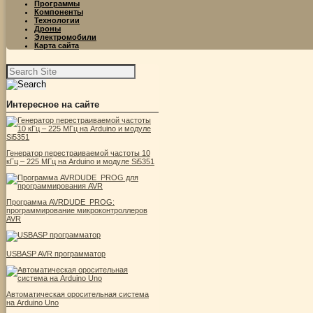
Программы
Компоненты
Технологии
Дроны
Электромобили
Карта сайта
Найти:
Интересное на сайте
Генератор перестраиваемой частоты 10
кГц – 225 МГц на Arduino и модуле Si5351
Программа AVRDUDE_PROG:
программирование микроконтроллеров
AVR
USBASP AVR программатор
Автоматическая оросительная система
на Arduino Uno