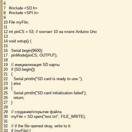
6
7
#include <SD.h>
8
#include <SPI.h>
9
10
File
myFile
;
11
12
int
pinCS
=
53
;
// контакт 10 на плате Arduino Uno
13
14
void
setup
(
)
{
15
16
Serial
.
begin
(
9600
)
;
17
pinMode
(
pinCS
,
OUTPUT
)
;
18
19
// инициализация SD карты
20
if
(
SD
.
begin
(
)
)
21
{
22
Serial
.
println
(
"SD card is ready to use."
)
;
23
}
else
24
{
25
Serial
.
println
(
"SD card initialization failed"
)
;
26
return
;
27
}
28
29
// создание/открытие файла
30
myFile
=
SD
.
open
(
"test.txt"
,
FILE_WRITE
)
;
31
32
// if the file opened okay, write to it:
33
if
(
myFile
)
{