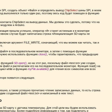
 SPI, создать объект «Файл» и определить вывод
ChipSelect
шины SPI, в моем
код выполнялся только один раз, поэтому весь код будет помещен в функцию
контакта ChipSelect на вывод данных. Мы должны это сделать, потому что на
 модулем и Arduino.
изация прошла успешно, оператор «if» станет истинным и в мониторе
отивном случае будет напечатана строка «Инициализация SD-карты не
, включая аргумент FILE_WRITE, означающий, что мы можем как читать, так и
го.
 файл» в последовательном мониторе, а затем с помощью функции
м нужно использовать функцию
close()
, чтобы гарантировать, что предыдущие
е функцией
SD.open()
, но на этот раз, поскольку файл «test.txt» уже создан,
ем файл и распечатаем его на последовательном мониторе. Функция read() на
цикл while и функцию
myFile.available()
для чтения всех символов или всех
ниторе появится следующее.
пешно, а также успешно прочитано чтение записанных данных, то есть строка
им созданный файл «test.txt» и написанный в нем текст.
o
а SD карту с датчика температуры. Для этой цели мы будем использовать
температуры. Более подробную информацию о том, как подключить и