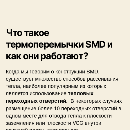
о
в
а
т
ь
Что такое
в
термоперемычки SMD и
п
р
как они работают?
о
е
к
Когда мы говорим о конструкции SMD,
т
существует множество способов рассеивания
е
тепла, наиболее популярным из которых
является использование
тепловых
В некоторых случаях
переходных отверстий.
размещение более 10 переходных отверстий в
одном месте для отвода тепла к плоскости
заземления или плоскости VCC внутри
печатной платы, этот процесс