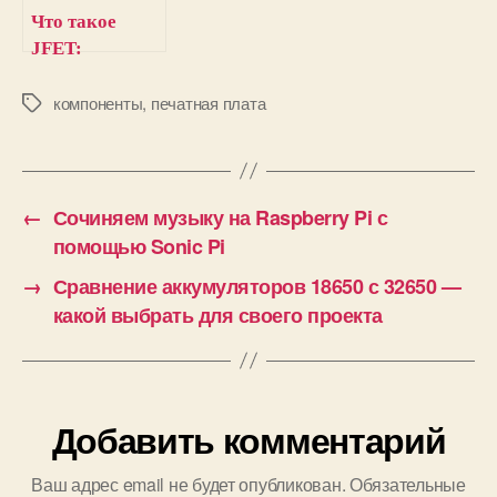
Что такое
JFET:
конструкция,
типы и
компоненты
,
печатная плата
М
е
принцип
т
работы
к
и
←
Сочиняем музыку на Raspberry Pi с
помощью Sonic Pi
→
Сравнение аккумуляторов 18650 с 32650 —
какой выбрать для своего проекта
Добавить комментарий
Ваш адрес email не будет опубликован.
Обязательные