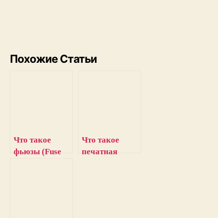
Похожие Статьи
Что такое
Что такое
фьюзы (Fuse
печатная
Bits) в
плата (PCB),
ATmega328P и
их
как их
разновидности
использовать в
и устройство
Arduino