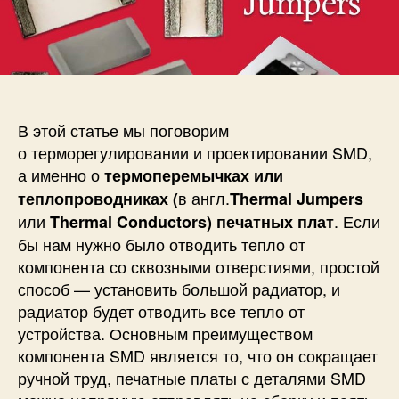
и
а
п
с
п
и
и
и
с
Ч
с
и
т
и
о
т
В этой статье мы поговорим
а
о терморегулировании и проектировании SMD,
к
а именно о
термоперемычках или
о
в англ.
теплопроводниках (
Thermal Jumpers
е
или
. Если
Thermal Conductors) печатных плат
S
M
бы нам нужно было отводить тепло от
D
компонента со сквозными отверстиями, простой
т
способ — установить большой радиатор, и
е
радиатор будет отводить все тепло от
р
устройства. Основным преимуществом
м
компонента SMD является то, что он сокращает
о
ручной труд, печатные платы с деталями SMD
п
е