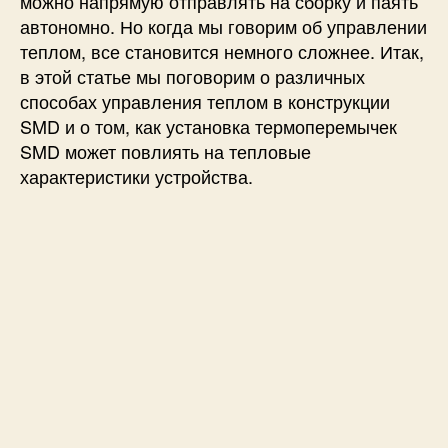
можно напрямую отправлять на сборку и паять
р
автономно. Но когда мы говорим об управлении
е
теплом, все становится немного сложнее. Итак,
м
в этой статье мы поговорим о различных
ы
способах управления теплом в конструкции
ч
SMD и о том, как установка термоперемычек
к
SMD может повлиять на тепловые
и
характеристики устройства.
и
к
а
к
и
х
и
с
п
о
л
ь
з