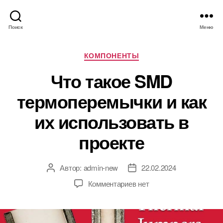
Поиск
Меню
Р
КОМПОНЕНТЫ
у
Что такое SMD
б
р
термоперемычки и как
и
к
их использовать в
и
проекте
Автор:
admin-new
22.02.2024
А
Д
в
а
к
Комментариев
нет
т
т
з
о
а
а
р
з
п
з
а