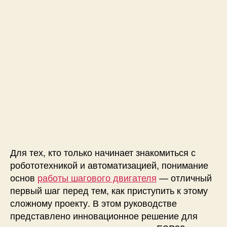
л
л
е
р
ш
а
г
о
в
о
г
о
д
Для тех, кто только начинает знакомиться с
в
робототехникой и автоматизацией, понимание
и
основ
работы шагового двигателя
— отличный
г
первый шаг перед тем, как приступить к этому
а
т
сложному проекту. В этом руководстве
е
представлено инновационное решение для
л