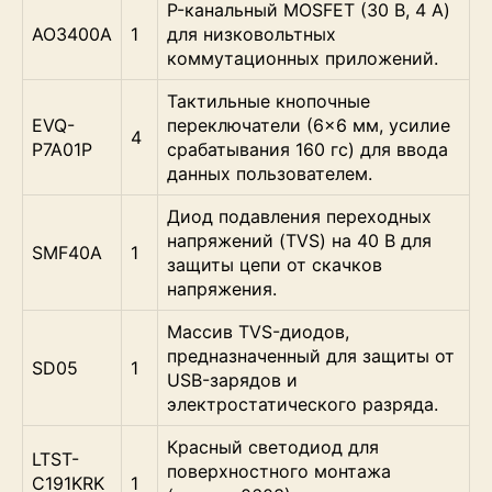
P-канальный MOSFET (30 В, 4 А)
AO3400A
1
для низковольтных
коммутационных приложений.
Тактильные кнопочные
EVQ-
переключатели (6×6 мм, усилие
4
P7A01P
срабатывания 160 гс) для ввода
данных пользователем.
Диод подавления переходных
напряжений (TVS) на 40 В для
SMF40A
1
защиты цепи от скачков
напряжения.
Массив TVS-диодов,
предназначенный для защиты от
SD05
1
USB-зарядов и
электростатического разряда.
Красный светодиод для
LTST-
поверхностного монтажа
C191KRK
1