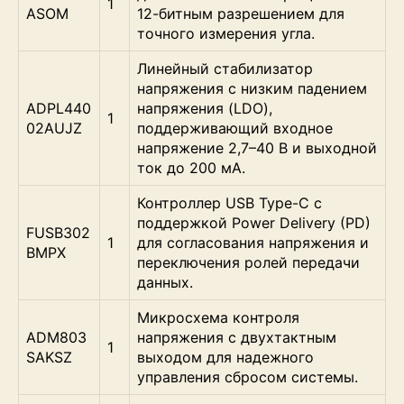
1
ASOM
12-битным разрешением для
точного измерения угла.
Линейный стабилизатор
напряжения с низким падением
ADPL440
напряжения (LDO),
1
02AUJZ
поддерживающий входное
напряжение 2,7–40 В и выходной
ток до 200 мА.
Контроллер USB Type-C с
поддержкой Power Delivery (PD)
FUSB302
1
для согласования напряжения и
BMPX
переключения ролей передачи
данных.
Микросхема контроля
ADM803
напряжения с двухтактным
1
SAKSZ
выходом для надежного
управления сбросом системы.