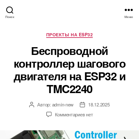
Поиск
Меню
Р
ПРОЕКТЫ НА ESP32
у
Беспроводной
б
р
контроллер шагового
и
к
двигателя на ESP32 и
и
TMC2240
Автор:
admin-new
18.12.2025
А
Д
в
а
к
Комментариев
нет
т
т
з
о
а
а
р
з
п
з
а