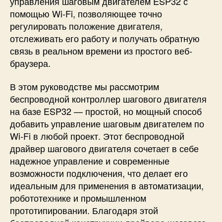
управления шаговым двигателем ESP32 с
я
помощью Wi-Fi, позволяющее точно
н
регулировать положение двигателя,
а
отслеживать его работу и получать обратную
E
связь в реальном времени из простого веб-
S
P
браузера.
3
2
В этом руководстве мы рассмотрим
и
беспроводной контроллер шагового двигателя
T
на базе ESP32
— простой, но мощный способ
M
добавить
управление шаговым двигателем по
C
Wi-Fi
в любой проект. Этот
беспроводной
2
драйвер шагового двигателя
сочетает в себе
2
4
надежное управление и современные
0
возможности подключения, что делает его
идеальным для применения в автоматизации,
робототехнике и промышленном
прототипировании. Благодаря этой