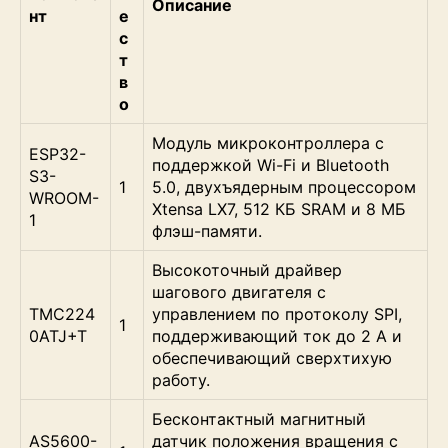
Описание
нт
е
с
т
в
о
Модуль микроконтроллера с
ESP32-
поддержкой Wi-Fi и Bluetooth
S3-
1
5.0, двухъядерным процессором
WROOM-
Xtensa LX7, 512 КБ SRAM и 8 МБ
1
флэш-памяти.
Высокоточный драйвер
шагового двигателя с
TMC224
управлением по протоколу SPI,
1
0ATJ+T
поддерживающий ток до 2 А и
обеспечивающий сверхтихую
работу.
Бесконтактный магнитный
AS5600-
датчик положения вращения с