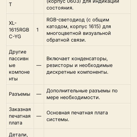
(корпус 0603) для индикации
T
состояния.
RGB-светодиод (с общим
XL-
катодом, корпус 1615) для
1615RGB
1
многоцветной визуальной
C-YG
обратной связи.
Другие
пассивн
Включает конденсаторы,
ые
—
резисторы и необходимые
компоне
дискретные компоненты.
нты
Дополнительные разъемы по
Разъемы
—
мере необходимости.
Заказная
Основная печатная плата
печатная
—
системы.
плата
Детали,