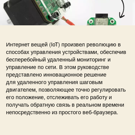
и
а
п
с
п
и
и
и
с
Б
с
и
е
и
с
п
Интернет
вещей (IoT)
произвел революцию в
р
способах управления устройствами, обеспечив
о
бесперебойный удаленный мониторинг и
в
управление по сети. В этом руководстве
о
представлено инновационное решение
д
для
удаленного управления шаговым
н
о
двигателем
, позволяющее точно регулировать
й
его положение, отслеживать его работу и
к
получать обратную связь в реальном времени
о
непосредственно из простого веб-браузера.
н
т
р
о