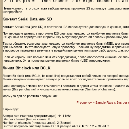
2
If
WS 
pin
=
1
then
Channel
2
or
Right 
channel 
is
act
Независимо от этого контакта выбора канала, протокол I2S использует два дополн
интерфейсов.
Контакт Serial Data или SD
Контакт Serial Data (или SD) в протоколе I2S используется для передачи данных, ко
При передаче данных в протоколе I2S сначала передаются наиболее значимые биты (mo
I2S данные от передатчика к приемнику могут передаваться словами различной дли
Таким образом, если сначала передаются наиболее значимые биты (MSB), для перед
принимается. Но это порождает новую проблему – поскольку передатчик и приемник
в процессе передачи в результате воздействия шумов или каких либо других факто
Если WS приемника больше чем WS передатчика, слово обрезается и наименее зн
передатчика, биты после наименее значимых битов (LSB) игнорируются.
Линия Bit clock или BCLK
Линия Bit clock (или BCLK, bit clock line) представляет собой линию, по которой п
Линия синхронизации играет важную роль во всех последовательных протоколах пе
Она необходима чтобы все компоненты работали в одном и том же цикле. Частота лин
канал (Bits per channel) и числа используемых каналов (Number of channels).
Формула для ее расчета следующая:
Frequency = Sample Rate x Bits per 
К примеру:
Sample rate (частота дискретизации): 44.1 kHz
Bits per channel (бит на канал): 8
Number of channels (число каналов): 2 [Stereo]
В итоге получаем частоту линии BCLK равную 44.1 kHz * 8 * 2 = 705 kHz.