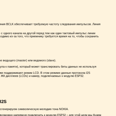
Линия BCLK обеспечивает требуемую частоту следования импульсов. Линия
с одного канала на другой перед тем как один тактовый импульс линии
одимо из-за того, что приемнику требуется время на то, чтобы сохранить
 ведущего (master) или ведомого (slave).
па к памяти), который может транслировать биты данных не используя
кже поддерживают режим LCD. В этом режиме данные протокола I2S
 ЖК дисплеев (LCDs) и камер, подключаемых к модулю ESP32.
I2S
и сгенерируем символическую мелодию тона NOKIA.
невозможно напрямую подключить к модулю ESP32 – для этой цели мы будем