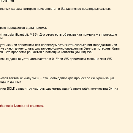
ivated
ительных канала, которые применяются в большинстве последовательных
торые передаются в два приема.
st significant bit, MSB). Для этого есть объективная причина – в протоколе
ны.
атчика или приемника нет необходимости знать сколько бит передается или
 не знают длину слова, достаточно сложно определить были ли потеряны биты
ров. Эта проблема решается с помощью контакта (линии) WS.
ачимые данные устанавливаются в 0. Если WS приемника меньше чем WS
ередаются тактовые импульсы – это необходимо для процессов синхронизации.
редачи данных.
ии BCLK зависит от частоты дискретизации (sample rate), количества бит на
channel x Number of channels.