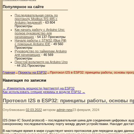
Популярное на сайте
Последовательная связь по
протоколу Modbus RS-485 с
Arduino (ведомой)
- 63 804
Просмотры
Как начать работу с Arduino Uno:
полное руководство для
начинающих
- 54 137 Просмотры
Начало работы с STM32 (Blue Pill)
с помощью Arduino IDE
- 49 560
Просмотры
Руководство по таймерам Arduino
для начинающих
- 46 569
Просмотры
Простой вольтметр на Arduino Uno
- 44 151 Просмотры
Главная
→
Проекты на ESP32
→
Протокол I2S в ESP32: принципы работы, основы про
Навигация по записям
←
Измеритель мощности (ваттметр) на ESP32
Как использовать спящие режимы в модуле ESP32
→
Протокол I2S в ESP32: принципы работы, основы 
Опубликовано
02.03.2022
автором
admin-new
23 февраля, 2024
I2S (Inter-IC Sound protocol) – последовательная шина для соединения цифровых а
синхронному последовательному порту между двумя устройствами. Находит достат
В настоящее время в мире существует много протоколов для передачи аудио данны