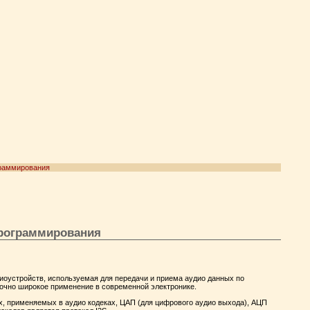
граммирования
программирования
удиоустройств, используемая для передачи и приема аудио данных по
очно широкое применение в современной электронике.
х, применяемых в аудио кодеках, ЦАП (для цифрового аудио выхода), АЦП