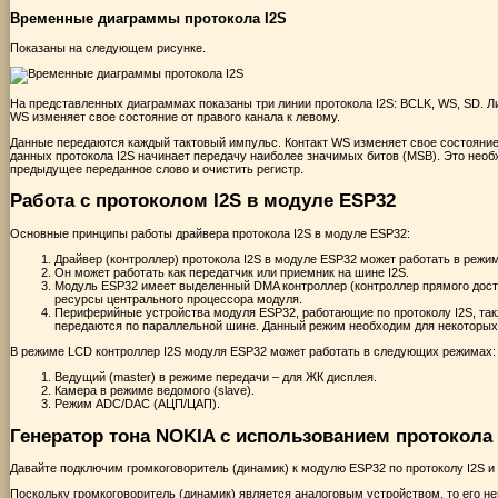
Временные диаграммы протокола I2S
Показаны на следующем рисунке.
На представленных диаграммах показаны три линии протокола I2S: BCLK, WS, SD. 
WS изменяет свое состояние от правого канала к левому.
Данные передаются каждый тактовый импульс. Контакт WS изменяет свое состояние 
данных протокола I2S начинает передачу наиболее значимых битов (MSB). Это необх
предыдущее переданное слово и очистить регистр.
Работа с протоколом I2S в модуле ESP32
Основные принципы работы драйвера протокола I2S в модуле ESP32:
Драйвер (контроллер) протокола I2S в модуле ESP32 может работать в режиме
Он может работать как передатчик или приемник на шине I2S.
Модуль ESP32 имеет выделенный DMA контроллер (контроллер прямого досту
ресурсы центрального процессора модуля.
Периферийные устройства модуля ESP32, работающие по протоколу I2S, та
передаются по параллельной шине. Данный режим необходим для некоторых
В режиме LCD контроллер I2S модуля ESP32 может работать в следующих режимах:
Ведущий (master) в режиме передачи – для ЖК дисплея.
Камера в режиме ведомого (slave).
Режим ADC/DAC (АЦП/ЦАП).
Генератор тона NOKIA с использованием протокола 
Давайте подключим громкоговоритель (динамик) к модулю ESP32 по протоколу I2S 
Поскольку громкоговоритель (динамик) является аналоговым устройством, то его 