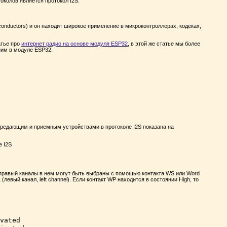
околов является протокол I2S.
conductors) и он находит широкое применение в микроконтроллерах, кодеках,
атье про
интернет радио на основе модуля ESP32
, в этой же статье мы более
ним в модуле ESP32.
ередающим и приемным устройствами в протоколе I2S показана на
и правый каналы в нем могут быть выбраны с помощью контакта WS или Word
(левый канал, left channel). Если контакт WP находится в состоянии High, то
vated