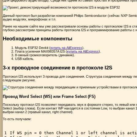
(для цифрового аудио входа). Среди них одним из самых простых и прозрачных прот
Данный протокол был разработан компанией Philips Semiconductor (сейчас NXP Semi
аудио модулях, микрофонах и т.п.
Ранее на нашем сайте мы уже рассматривали основы работы с протоколом I2S в ст
глубоко рассмотрим принципы работы протокола I2S и программирование работы с 
Необходимые компоненты
Модуль ESP32 Devkit (
купить на AliExpress
).
Плата усиления MAX98357A I2S (
купить на AliExpress
).
8-омный громкоговоритель (динамик).
USB кабель.
3-х проводное соединение в протоколе I2S
Протокол I2S использует 3 провода для соединения. Структура соединения между п
следующем рисунке.
Провод Word Select (WS) или Frame Select (FS)
Поскольку протокол I2S позволяет передавать звук в формате стерео, то левый ил
Select (выбор слова). Если контакт WP находится в состоянии Low, то выбран канал 1 
выбран канал 2 (правый канал, right channel).
То есть получаем:
1
If
WS 
pin
=
0
then
Channel
1
or
left 
channel 
is
acti