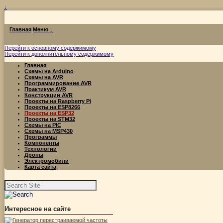
↓
Главная
Меню ↓
Перейти к основному содержимому
Перейти к дополнительному содержимому
Главная
Схемы на Arduino
Схемы на AVR
Программирование AVR
Практикум AVR
Конструкции AVR
Проекты на Raspberry Pi
Проекты на ESP8266
Проекты на ESP32
Проекты на STM32
Схемы на PIC
Схемы на MSP430
Программы
Компоненты
Технологии
Дроны
Электромобили
Карта сайта
Найти:
Интересное на сайте