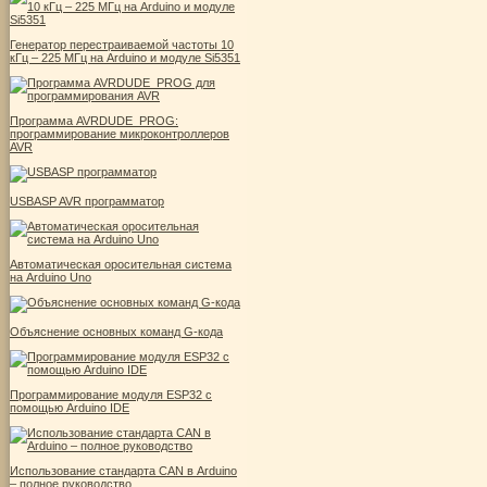
Генератор перестраиваемой частоты 10
кГц – 225 МГц на Arduino и модуле Si5351
Программа AVRDUDE_PROG:
программирование микроконтроллеров
AVR
USBASP AVR программатор
Автоматическая оросительная система
на Arduino Uno
Объяснение основных команд G-кода
Программирование модуля ESP32 с
помощью Arduino IDE
Использование стандарта CAN в Arduino
– полное руководство