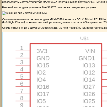
использовать модуль усилителя MAX98357A, работающий по протоколу I2S. MAX9835
Внешний вид модуля усилителя MAX98357A показан на следующем рисунке.
Самыми важными контактами модуля MAX98357A являются BCLK, DIN и LRC. DIN – это
(Left-Right Channel) – это контакт выбора канала, аналог контакта WS в протоколе I2S
Схема подключения модуля MAX98357A к ESP32 по интерфейсу I2S представлена н