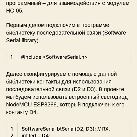
программный – для взаимодействия с модулем
HC-05.
Первым делом подключим в программе
библиотеку последовательной связи (Software
Serial library).
Arduino
1
#include <SoftwareSerial.h>
Далее сконфигурируем с помощью данной
библиотеки контакты для использования
последовательной связи (D2 и D3). В проекте
мы будем использовать встроенный светодиод
NodeMCU ESP8266, который подключен к его
контакту D4.
Arduino
1
SoftwareSerial
btSerial
(
D2
,
D3
)
;
// RX,
2
int
led
=
D4
;