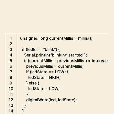
Arduino
1
unsigned
long
currentMillis
=
millis
(
)
;
2
3
if
(
ledB
==
"blink"
)
{
4
Serial
.
println
(
"blinking started"
)
;
5
if
(
currentMillis
-
previousMillis
>=
interval
)
{
6
previousMillis
=
currentMillis
;
7
if
(
ledState
==
LOW
)
{
8
ledState
=
HIGH
;
9
}
else
{
10
ledState
=
LOW
;
11
}
12
digitalWrite
(
led
,
ledState
)
;
13
}
14
}