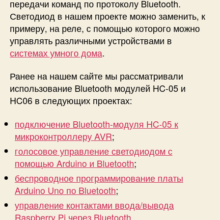
передачи команд по протоколу Bluetooth.
S
Светодиод в нашем проекте можно заменить, к
P
примеру, на реле, с помощью которого можно
8
управлять различными устройствами в
2
6
системах умного дома
.
6
Ранее на нашем сайте мы рассматривали
использование Bluetooth модулей HC-05 и
HC06 в следующих проектах:
подключение Bluetooth-модуля HC-05 к
микроконтроллеру AVR
;
голосовое управление светодиодом с
помощью Arduino и Bluetooth
;
беспроводное программирование платы
Arduino Uno по Bluetooth
;
управление контактами ввода/вывода
Raspberry Pi через Bluetooth
.