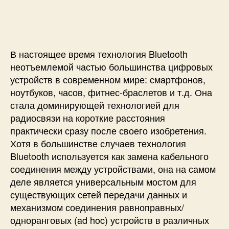
п
и
и
и
с
П
с
и
о
и
д
к
В настоящее время технология Bluetooth
л
неотъемлемой частью большинства цифровых
ю
устройств в современном мире: смартфонов,
ч
ноутбуков, часов, фитнес-браслетов и т.д. Она
е
стала доминирующей технологией для
н
радиосвязи на короткие расстояния
и
е
практически сразу после своего изобретения.
B
Хотя в большинстве случаев технология
l
Bluetooth используется как замена кабельного
u
соединения между устройствами, она на самом
e
деле является универсальным мостом для
t
существующих сетей передачи данных и
o
механизмом соединения равноправных/
o
одноранговых (ad hoc) устройств в различных
t