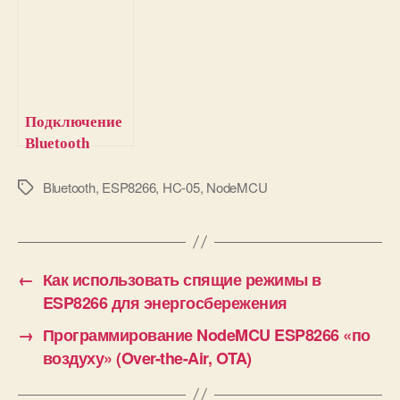
SX1278 к
реального
NodeMCU
времени (RTC)
ESP8266
DS3231 к
NodeMCU
ESP8266
Подключение
Bluetooth
модуля HC-05
к MSP430G2
Bluetooth
,
ESP8266
,
HC-05
,
NodeMCU
М
е
Launchpad
т
к
и
←
Как использовать спящие режимы в
ESP8266 для энергосбережения
→
Программирование NodeMCU ESP8266 «по
воздуху» (Over-the-Air, OTA)