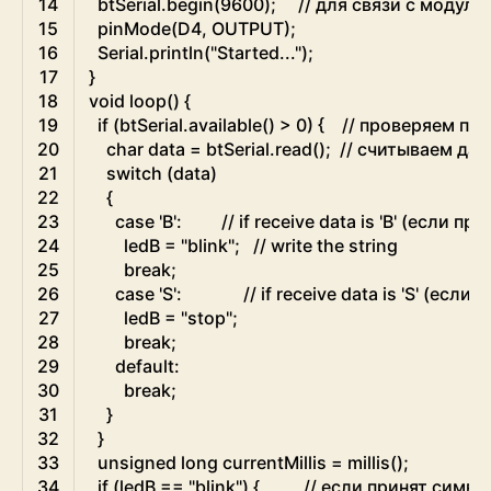
14
btSerial
.
begin
(
9600
)
;
// для связи с модулем
15
pinMode
(
D4
,
OUTPUT
)
;
16
Serial
.
println
(
"Started..."
)
;
17
}
18
void
loop
(
)
{
19
if
(
btSerial
.
available
(
)
>
0
)
{
// проверяем пе
20
char
data
=
btSerial
.
read
(
)
;
// считываем да
21
switch
(
data
)
22
{
23
case
'B'
:
// if receive data is 'B' (если пр
24
ledB
=
"blink"
;
// write the string
25
break
;
26
case
'S'
:
// if receive data is 'S' (если 
27
ledB
=
"stop"
;
28
break
;
29
default
:
30
break
;
31
}
32
}
33
unsigned
long
currentMillis
=
millis
(
)
;
34
if
(
ledB
==
"blink"
)
{
// если принят симво