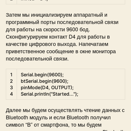
Затем мы инициализируем аппаратный и
программный порты последовательной связи
для работы на скорости 9600 бод.
Сконфигурируем контакт D4 для работы в
качестве цифрового выхода. Напечатаем
приветственное сообщение в окне монитора
последовательной связи.
Arduino
1
Serial
.
begin
(
9600
)
;
2
btSerial
.
begin
(
9600
)
;
3
pinMode
(
D4
,
OUTPUT
)
;
4
Serial
.
println
(
"Started..."
)
;
Далее мы будем осуществлять чтение данных с
Bluetooth модуль и если Bluetooth получил
символ “B” от смартфона, то мы будем