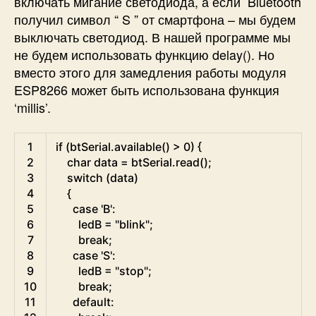
включать мигание светодиода, а если Bluetooth
получил символ “ S ” от смартфона – мы будем
выключать светодиод. В нашей программе мы
не будем использовать функцию delay(). Но
вместо этого для замедления работы модуля
ESP8266 может быть использована функция
‘millis’.
Arduino
1
if
(
btSerial
.
available
(
)
>
0
)
{
2
char
data
=
btSerial
.
read
(
)
;
3
switch
(
data
)
4
{
5
case
'B'
:
6
ledB
=
"blink"
;
7
break
;
8
case
'S'
:
9
ledB
=
"stop"
;
10
break
;
11
default
: