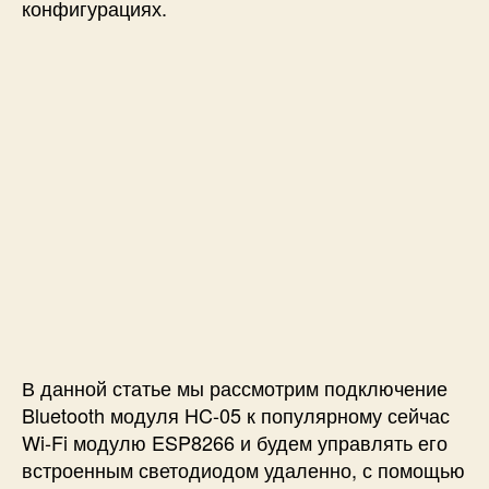
h
конфигурациях.
м
о
д
у
л
я
H
C
-
0
5
к
N
o
d
В данной статье мы рассмотрим подключение
e
M
Bluetooth модуля HC-05 к популярному сейчас
C
Wi-Fi модулю ESP8266 и будем управлять его
U
встроенным светодиодом удаленно, с помощью
E