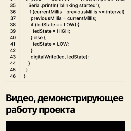
35
Serial
.
println
(
"blinking started"
)
;
36
if
(
currentMillis
-
previousMillis
>=
interval
)
{
37
previousMillis
=
currentMillis
;
38
if
(
ledState
==
LOW
)
{
39
ledState
=
HIGH
;
40
}
else
{
41
ledState
=
LOW
;
42
}
43
digitalWrite
(
led
,
ledState
)
;
44
}
45
}
46
}
Видео, демонстрирующее
работу проекта