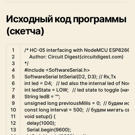
Исходный код программы
(скетча)
Arduino
1
/* HC-05 interfacing with NodeMCU ESP8266
2
    Author: Circuit Digest(circuitdigest.com)
3
*/
4
#include <SoftwareSerial.h>
5
SoftwareSerial
btSerial
(
D2
,
D3
)
;
// Rx,Tx
6
int
led
=
D4
;
// led also the internal led of
7
int
ledState
=
LOW
;
// led state to toggle (н
8
String
ledB
=
""
;
9
unsigned
long
previousMillis
=
0
;
// будем исп
10
const
long
interval
=
500
;
// будем мигать св
11
void
setup
(
)
{
12
delay
(
1000
)
;
13
Serial
.
begin
(
9600
)
;