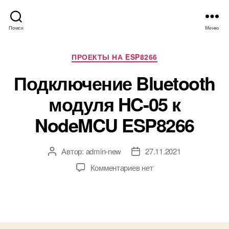
Поиск
Меню
Р
ПРОЕКТЫ НА ESP8266
у
Подключение Bluetooth
б
р
модуля HC-05 к
и
к
NodeMCU ESP8266
и
Автор:
admin-new
27.11.2021
А
Д
в
а
к
Комментариев
нет
т
т
з
о
а
а
р
з
п
з
а
и
а
п
с