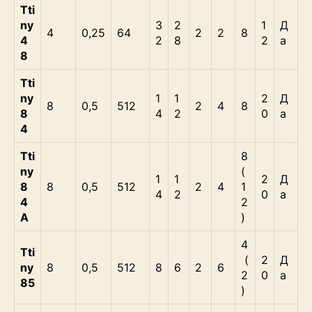
Tti
ny
3
2
1
Д
4
0,25
64
2
2
8
4
2
8
2
а
8
Tti
ny
1
1
2
Д
8
0,5
512
2
4
8
8
4
2
0
а
4
Tti
8
ny
(
1
1
2
Д
8
8
0,5
512
2
4
1
4
2
0
а
4
2
А
)
4
Tti
(
2
Д
ny
8
0,5
512
8
6
2
6
2
0
а
85
)