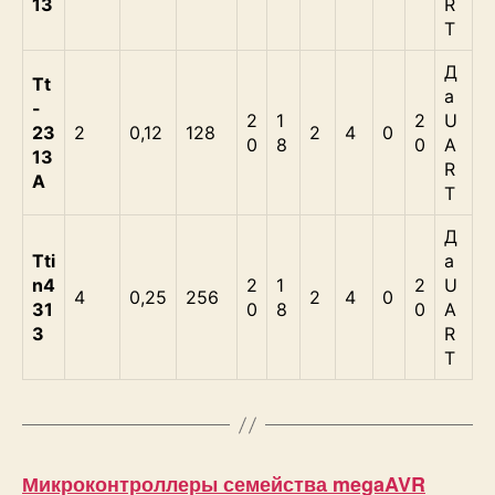
13
R
T
Д
Tt
а
-
2
1
2
U
23
2
0,12
128
2
4
0
0
8
0
A
13
R
A
T
Д
Tti
а
n4
2
1
2
U
4
0,25
256
2
4
0
31
0
8
0
A
3
R
T
Микроконтроллеры семейства megaAVR