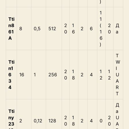
)
1
Tti
1
n8
2
1
(
2
Д
8
0,5
512
2
6
61
0
6
1
0
а
А
6
)
T
Tti
W
n1
I
2
1
1
1
6
16
1
256
2
4
U
0
8
2
2
3
A
4
R
T
Д
Tti
а
ny
2
1
2
U
2
0,12
128
2
4
0
23
0
8
0
A