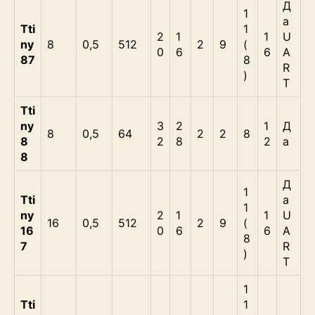
Д
1
а
Tti
1
2
1
1
U
ny
8
0,5
512
2
9
(
0
6
6
A
87
8
R
)
T
Tti
ny
3
2
1
Д
8
0,5
64
2
2
8
8
2
8
2
а
8
Д
1
Tti
а
1
ny
2
1
1
U
16
0,5
512
2
9
(
16
0
6
6
A
8
7
R
)
T
1
Tti
1