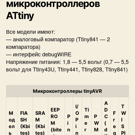
микроконтроллеров
ATtiny
Все модели имеют:
— аналоговый компаратор (Ttiny841 — 2
компаратора)
— интерфейс debugWIRE
Напряжение питания: 1,8 — 5,5 вольт (0,7 — 5,5
вольт для Ttiny43U, Ttiny441, Ttiny828, Ttiny841)
Микроконтроллеры tinyAVR
A
I/
T
EEP
Ti
D
М
FlA
SRA
O
F
W
RO
P
m
P
C
од
SH
M
P
r
I
M
i
e
W
(
ел
(Kbi
(Kbi
i
e
S
(bite
n
r
M
d
ь
tes)
tes)
n
q
PI