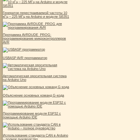
Генератор перестраиваемой частоты 10
кГц – 225 МГц на Arduino и модуле Si5351
Программа AVRDUDE_PROG:
программирование микроконтроллеров
AVR
USBASP AVR программатор
Автоматическая оросительная система
на Arduino Uno
Объяснение основных команд G-кода
Программирование модуля ESP32 с
помощью Arduino IDE
Использование стандарта CAN в Arduino
– полное руководство