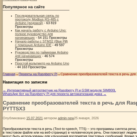
Популярное на сайте
Последовательная связь по
протоколу Modbus RS-485 с
Arduino (ведомой)
- 63 819
Просмотры
Как начать работу с Arduino Uno:
полное руководство для
начинающих
- 54 151 Просмотры
Начало работы с STM32 (Blue Pill)
с помощью Arduino IDE
- 49 597
Просмотры
Руководство по таймерам Arduino
для начинающих
- 46 574
Просмотры
Простой вольтметр на Arduino Uno
- 44 163 Просмотры
Главная
→
Проекты на Raspberry Pi
→
Сравнение преобразователей текста в речь для R
Навигация по записям
←
Интерактивный автоответчик на Raspberry Pi и GSM модуле SIM800L
WhatsApp бот на Raspberry Pi для проекта автоматизации дома
→
Сравнение преобразователей текста в речь для Raspbe
PYTTSX3
Опубликовано
15.07.2021
автором
admin-new
25 января, 2026
Преобразователи текста в речь (Text-to-speech, TTS) – это программы синтеза реч
в текстовом файле или на веб-странице) в человеческую речь. Они помогают людям
могут быть использованы для улучшения восприятия текстовых сообщений. Кроме э