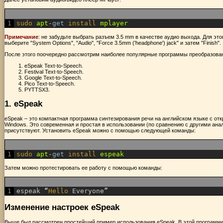
1
sudo 
apt
-
get
install 
mplayer
Примечание
: не забудьте выбрать разъем 3.5 mm в качестве аудио выхода. Для этого
выберите "System Options", "Audio", "Force 3.5mm ('headphone') jack" и затем "Finish".
После этого поочередно рассмотрим наиболее популярные программы преобразования
eSpeak Text-to-Speech.
Festival Text-to-Speech.
Google Text-to-Speech.
Pico Text-to-Speech.
PYTTSX3.
1. eSpeak
eSpeak – это компактная программа синтезирования речи на английском языке с от
Windows. Это современная и простая в использовании (по сравнению с другими ана
присутствуют. Установить eSpeak можно с помощью следующей команды:
1
sudo 
apt
-
get
install 
espeak
Затем можно протестировать ее работу с помощью команды:
1
espeak
“
Hello 
Everyone
”
Изменение настроек eSpeak
Выше был рассмотрен простейший пример использования eSpeak. В этой программе м