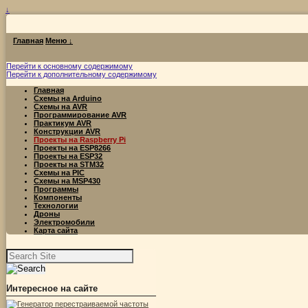
↓
Главная
Меню ↓
Перейти к основному содержимому
Перейти к дополнительному содержимому
Главная
Схемы на Arduino
Схемы на AVR
Программирование AVR
Практикум AVR
Конструкции AVR
Проекты на Raspberry Pi
Проекты на ESP8266
Проекты на ESP32
Проекты на STM32
Схемы на PIC
Схемы на MSP430
Программы
Компоненты
Технологии
Дроны
Электромобили
Карта сайта
Найти:
Интересное на сайте