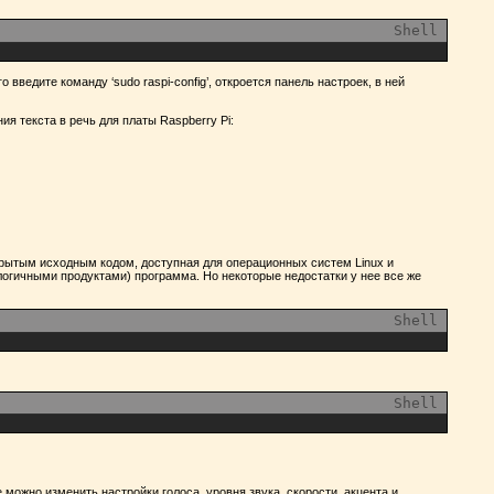
Shell
 введите команду ‘sudo raspi-config’, откроется панель настроек, в ней
 текста в речь для платы Raspberry Pi:
крытым исходным кодом, доступная для операционных систем Linux и
логичными продуктами) программа. Но некоторые недостатки у нее все же
Shell
Shell
ожно изменить настройки голоса, уровня звука, скорости, акцента и