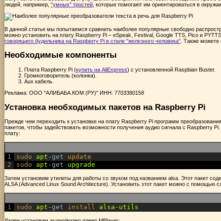
людей, например,
"умных" тростей
, которые помогают им ориентироваться в окружаю
В данной статье мы попытаемся сравнить наиболее популярные свободно распростра
можно установить на плату Raspberry Pi – eSpeak, Festival, Google TTS, Pico и PY
говорящего будильника на Raspberry Pi в стиле "железного человека"
. Также можете
Необходимые компоненты
Плата Raspberry Pi (
купить на AliExpress
) с установленной Raspbian Buster.
Громкоговоритель (колонка).
Aux кабель.
Реклама: ООО "АЛИБАБА.КОМ (РУ)" ИНН: 7703380158
Установка необходимых пакетов на Raspberry Pi
Прежде чем переходить к установке на плату Raspberry Pi программ преобразования
пакетов, чтобы задействовать возможности получения аудио сигнала с Raspberry Pi
плату:
1
sudo 
apt
-
get
update
2
sudo 
apt
-
get
upgrade
Затем установим утилиты для работы со звуком под названием alsa. Этот пакет со
ALSA (Advanced Linux Sound Architecture). Установить этот пакет можно с помощью
1
sudo 
apt
-
get
install 
alsa
-
utils
Далее установим аудио/видео плеер MPlayer: