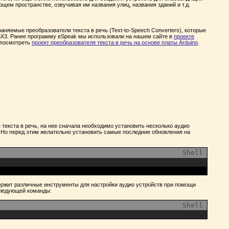
щем пространстве, озвучивая им названия улиц, названия зданий и т.д.
няемые преобразователи текста в речь (Text-to-Speech Converters), которые
TTSX3. Ранее программу eSpeak мы использовали на нашем сайте в
проекте
 посмотреть
проект преобразователя текста в речь на основе платы Arduino
.
 текста в речь, на нее сначала необходимо установить несколько аудио
. Но перед этим желательно установить самые последние обновления на
Shell
держит различные инструменты для настройки аудио устройств при помощи
 следующей команды:
Shell