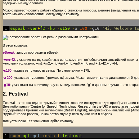
задержки между словами.
Можно протестировать работу eSpeak с: женским голосом, акценте (выделении) на заг
теста можно использовать следующую команду:
1
espeak
-
ven
+
f2
-
k5
-
s150
-
a
100
-
g10
"Hi, Welcome t
В этой команде:
eSpeak
: запуск программы eSpeak.
-ven+f2
: указание на то, какой язык используется. ‘en’ обозначает английский язык
женскими голосами: +m1,+m2,+m3,+m4,+m5,+m6,+m7, and +f1,+f2,+f3,+f4.
-s150
: указывает скорость звука. По умолчанию – 175.
-a 200
: указывает уровень (громкость) звука. Может изменяться в диапазоне от 0 до 
-g10
: указывает на величину паузы между словами. “g” в данном случае – это сокра
2. Festival
Festival – это еще один открытый в использовании инструмент для преобразования т
Великобритании (Centre for Speech Technology Research in the UK) и предлагает фрей
поддерживает британский английский (British English), американский английский (Am
"грубый" голос робота, но качество звука у него лучше чем в eSpeak.
Для установки Festival используйте команду:
1
sudo 
apt
-
get
install 
festival