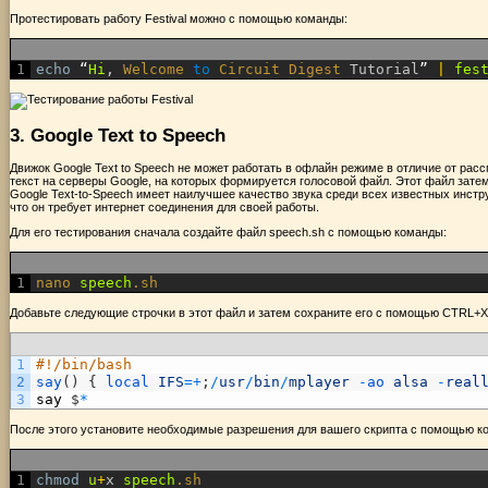
Протестировать работу Festival можно с помощью команды:
1
echo
“
Hi
,
Welcome 
to
Circuit 
Digest 
Tutorial
”
|
fes
3. Google Text to Speech
Движок Google Text to Speech не может работать в офлайн режиме в отличие от рас
текст на серверы Google, на которых формируется голосовой файл. Этот файл затем
Google Text-to-Speech имеет наилучшее качество звука среди всех известных инстру
что он требует интернет соединения для своей работы.
Для его тестирования сначала создайте файл speech.sh с помощью команды:
1
nano 
speech
.sh
Добавьте следующие строчки в этот файл и затем сохраните его с помощью CTRL+X 
1
#!/bin/bash
2
say
(
)
{
local 
IFS
=
+
;
/
usr
/
bin
/
mplayer
-
ao 
alsa
-
real
3
say
$
*
После этого установите необходимые разрешения для вашего скрипта с помощью к
1
chmod
u
+
x
speech
.sh