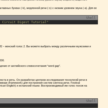
лавных буквах (-k), медленной речи (-s) с низким уровнем звука (-a). Для ее
Shell
o Circuit Digest Tutorial"
, а f2 – женский голос 2. Вы можете выбрать между различными мужскими и
200.
щение от английского словосочетания “word gap”.
екста в речь. Он разработан центром исследования технологий речи в
мворк (framework) для построения систем синтеза речи. Festival
erican English) и испанский языки. Воспроизводимый им голос похож на
Shell