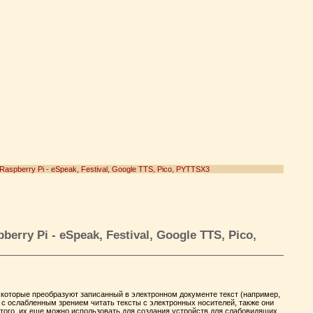
aspberry Pi - eSpeak, Festival, Google TTS, Pico, PYTTSX3
rry Pi - eSpeak, Festival, Google TTS, Pico,
и, которые преобразуют записанный в электронном документе текст (например,
 с ослабленным зрением читать тексты с электронных носителей, также они
того, их еще можно использовать для создания устройств для слабовидящих