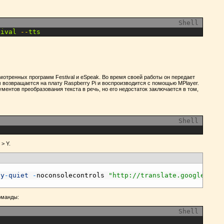
Shell
tival
--
tts
смотренных программ Festival и eSpeak. Во время своей работы он передает
 возвращается на плату Raspberry Pi и воспроизводится с помощью MPlayer.
ментов преобразования текста в речь, но его недостаток заключается в том,
Shell
> Y.
ly
-
quiet
-
noconsolecontrols
"http://translate.google.com
оманды:
Shell