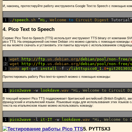
И, наконец, протестируйте работу инструмента Google Text to Speech с помощью ко
1
.
/
speech
.sh
“
Hi
,
Welcome 
to
Circuit 
Digest 
Tutorial
4. Pico Text to Speech
Сервис Pico Text-to-Speech (TTS) использует инструмент TTS binary от компании S
pico TTS. На операционной системе Debian это можно сделать с помощью команды
s
но вы можете скачать и установить эти пакеты вручную с использованием следующ
1
wget 
http
:
/
/
ftp
.us
.debian
.org
/
debian
/
pool
/
non
-
free
/
2
wget 
http
:
/
/
ftp
.us
.debian
.org
/
debian
/
pool
/
non
-
free
/
3
sudo 
apt
-
get
install
-
f
.
/
libttspico0_1
.
0
+
git201303
Протестировать работу Pico text-to-speech можно с помощью команды:
1
pico2wave
-
w
lookdave
.wav
"Hi, Welcome to Circuit D
В текущий момент Pico TTS поддерживает британский английский (British English), ам
французский и итальянский языки. Языковые коды для использования этих языков сле
текста на итальянском языке можно использовать команду:
1
pico2wave
-
l
it
-
IT
-
w
lookdave
.wav
"Hi, Welcome to 
5. PYTTSX3