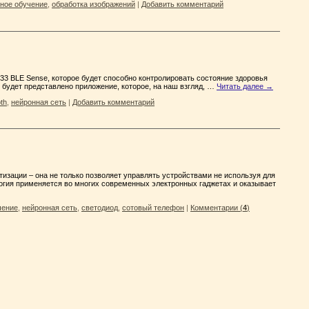
ное обучение
,
обработка изображений
|
Добавить комментарий
33 BLE Sense, которое будет способно контролировать состояние здоровья
 будет представлено приложение, которое, на наш взгляд, …
Читать далее
→
th
,
нейронная сеть
|
Добавить комментарий
изации – она не только позволяет управлять устройствами не используя для
ология применяется во многих современных электронных гаджетах и оказывает
чение
,
нейронная сеть
,
светодиод
,
сотовый телефон
|
Комментарии (
4
)