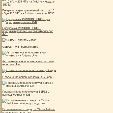
Генератор перестраиваемой частоты 10
кГц – 225 МГц на Arduino и модуле Si5351
Программа AVRDUDE_PROG:
программирование микроконтроллеров
AVR
USBASP AVR программатор
Автоматическая оросительная система
на Arduino Uno
Объяснение основных команд G-кода
Программирование модуля ESP32 с
помощью Arduino IDE
Использование стандарта CAN в Arduino
– полное руководство