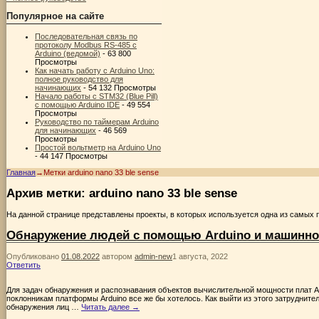
Популярное на сайте
Последовательная связь по
протоколу Modbus RS-485 с
Arduino (ведомой)
- 63 800
Просмотры
Как начать работу с Arduino Uno:
полное руководство для
начинающих
- 54 132 Просмотры
Начало работы с STM32 (Blue Pill)
с помощью Arduino IDE
- 49 554
Просмотры
Руководство по таймерам Arduino
для начинающих
- 46 569
Просмотры
Простой вольтметр на Arduino Uno
- 44 147 Просмотры
Главная
→Метки
arduino nano 33 ble sense
Архив метки:
arduino nano 33 ble sense
На данной странице представлены проекты, в которых используется одна из самых 
Обнаружение людей с помощью Arduino и машинног
Опубликовано
01.08.2022
автором
admin-new
1 августа, 2022
Ответить
Для задач обнаружения и распознавания объектов вычислительной мощности плат Ar
поклонникам платформы Arduino все же бы хотелось. Как выйти из этого затрудните
обнаружения лиц …
Читать далее
→