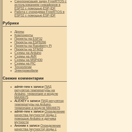
Синхронизация задач FreeRTOS с
использованием семафоров в
ESP32 с помощью ESP-IDF
Работа с очередями FreeRTOS в
ESP32 с помощью ESP-IDF
Рубрики
Дроны
Компоненты
Проекты на ESP32
Проекты на ESP8266
Проекты на Raspberry Pi
Проекты на STM32
Схемы на Arduino
Схемы на AVR
Схемы на MSP430
Схемы на PIC
Технологии
Электромобили
Свежие комментарии
admin-new
к записи
ПИД
регулятор температуры на
Arduino, термопаре и модуле
MAX6675
ALEXEY
к записи
ПИД регулятор
температуры на Arduino,
термопаре и модуле MAX6675
admin-new
к записи
Определение
качества (мутности) воды с
помощью Arduino и датчика
мутности
Аноним
к записи
Определение
качества (мутности) воды с