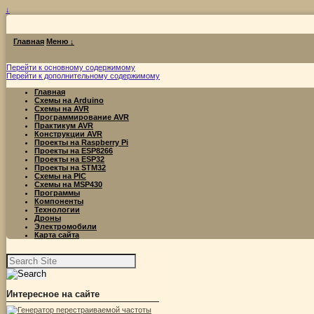
↓
Главная
Меню ↓
Перейти к основному содержимому
Перейти к дополнительному содержимому
Главная
Схемы на Arduino
Схемы на AVR
Программирование AVR
Практикум AVR
Конструкции AVR
Проекты на Raspberry Pi
Проекты на ESP8266
Проекты на ESP32
Проекты на STM32
Схемы на PIC
Схемы на MSP430
Программы
Компоненты
Технологии
Дроны
Электромобили
Карта сайта
Найти:
Интересное на сайте