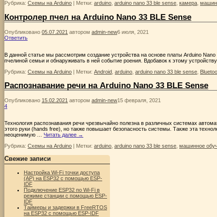
Рубрика:
Схемы на Arduino
|
Метки:
arduino
,
arduino nano 33 ble sense
,
камера
,
машин
Контролер пчел на Arduino Nano 33 BLE Sense
Опубликовано
05.07.2021
автором
admin-new
6 июля, 2021
Ответить
В данной статье мы рассмотрим создание устройства на основе платы Arduino Nano 
пчелиной семьи и обнаруживать в ней событие роения. Вдобавок к этому устройству
Рубрика:
Схемы на Arduino
|
Метки:
Android
,
arduino
,
arduino nano 33 ble sense
,
Bluetoo
Распознавание речи на Arduino Nano 33 BLE Sense
Опубликовано
15.02.2021
автором
admin-new
15 февраля, 2021
4
Технология распознавания речи чрезвычайно полезна в различных системах автомат
этого руки (hands free), но также повышает безопасность системы. Также эта техн
неоценимую …
Читать далее
→
Рубрика:
Схемы на Arduino
|
Метки:
arduino
,
arduino nano 33 ble sense
,
машинное обу
Свежие записи
Настройка Wi-Fi точки доступа
(AP) на ESP32 с помощью ESP-
IDF
Подключение ESP32 по Wi-Fi в
режиме станции с помощью ESP-
IDF
Таймеры и задержки в FreeRTOS
на ESP32 с помощью ESP-IDF