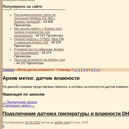
Популярное на сайте
Последовательная связь по
протоколу Modbus RS-485 с
Arduino (ведомой)
- 63 808
Просмотры
Как начать работу с Arduino Uno:
полное руководство для
начинающих
- 54 147 Просмотры
Начало работы с STM32 (Blue Pill)
с помощью Arduino IDE
- 49 578
Просмотры
Руководство по таймерам Arduino
для начинающих
- 46 574
Просмотры
Простой вольтметр на Arduino Uno
- 44 157 Просмотры
Главная
→Метки
датчик влажности
- Страницу 5
<<
1
2
3
4
5
6
7
>>
Архив метки:
датчик влажности
На данной странице представлены проекты, в которых используется датчик влажно
Навигация по записям
←
Предыдущие записи
Следующие записи
→
Подключение датчика температуры и влажности DH
Опубликовано
24.04.2022
автором
admin-new
25 мая, 2025
4