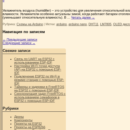
8
Увлажнитель воздуха (humidifier) – это устройство для увеличения относительной в
влажности. Увлажнители особенно актуальны зимой, когда работают батареи отопле
(уменьшают относительную влажность). В …
Читать далее
→
Рубрика:
Схемы на Arduino
|
Метки:
arduino
,
arduino nano
,
DHT11
,
LM7805
,
OLED дисп
Навигация по записям
←
Предыдущие записи
Следующие записи
→
Свежие записи
Связь по UART на ESP32 с
использованием ESP-IDF
Настройка Wi-Fi точки доступа
(AP) на ESP32 с помощью ESP-
IDF
Подключение ESP32 по Wi-Fi в
режиме станции с помощью ESP-
IDF
Таймеры и задержки в FreeRTOS
на ESP32 с помощью ESP-IDF
Синхронизация задач FreeRTOS с
использованием семафоров в
ESP32 с помощью ESP-IDF
Рубрики
Дроны
Компоненты
Проекты на ESP32
Проекты на ESP8266