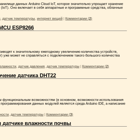
анилище данных Arduino Cloud IoT, которое значительно упрощает хранение
 (IoT). Оно включает в себя аппаратные и программные средства, облачные
и
,
датчик температуры
,
интернет вещей
|
Комментарии (
2
)
eMCU ESP8266
 приводят к значительному ежегодному увеличению количества устройств,
r) уже может не справляться с подключением такого большого количества
 влажности
,
датчик давления
,
датчик температуры
|
Комментарии (
2
)
ючение датчика DHT22
м функциональным возможностям (в основном, возможности использования
 программирования данных модулей является среда Arduino IDE, а написание
ности
,
датчик температуры
|
Комментарии (
3
)
и датчике влажности почвы