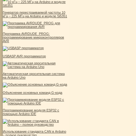
Генератор перестраиваемой частоты 10
кГц – 225 МГц на Arduino и модуле Si5351
Программа AVRDUDE_PROG:
программирование микроконтроллеров
AVR
USBASP AVR программатор
Автоматическая оросительная система
на Arduino Uno
Объяснение основных команд G-кода
Программирование модуля ESP32 с
помощью Arduino IDE
Использование стандарта CAN в Arduino
– полное руководство