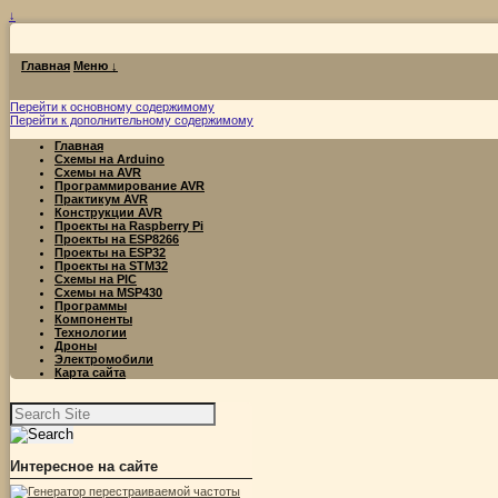
↓
Главная
Меню ↓
Перейти к основному содержимому
Перейти к дополнительному содержимому
Главная
Схемы на Arduino
Схемы на AVR
Программирование AVR
Практикум AVR
Конструкции AVR
Проекты на Raspberry Pi
Проекты на ESP8266
Проекты на ESP32
Проекты на STM32
Схемы на PIC
Схемы на MSP430
Программы
Компоненты
Технологии
Дроны
Электромобили
Карта сайта
Найти:
Интересное на сайте