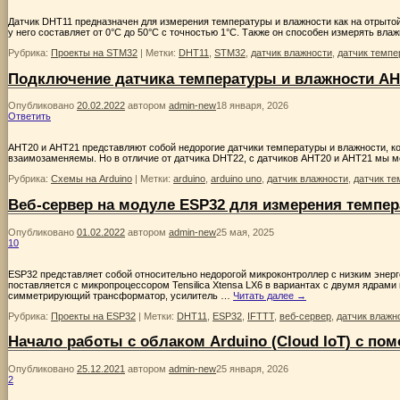
Датчик DHT11 предназначен для измерения температуры и влажности как на отрыто
у него составляет от 0°C до 50°C с точностью 1°C. Также он способен измерять вла
Рубрика:
Проекты на STM32
|
Метки:
DHT11
,
STM32
,
датчик влажности
,
датчик темпе
Подключение датчика температуры и влажности AHT
Опубликовано
20.02.2022
автором
admin-new
18 января, 2026
Ответить
AHT20 и AHT21 представляют собой недорогие датчики температуры и влажности, к
взаимозаменяемы. Но в отличие от датчика DHT22, с датчиков AHT20 и AHT21 мы м
Рубрика:
Схемы на Arduino
|
Метки:
arduino
,
arduino uno
,
датчик влажности
,
датчик т
Веб-сервер на модуле ESP32 для измерения темпе
Опубликовано
01.02.2022
автором
admin-new
25 мая, 2025
10
ESP32 представляет собой относительно недорогой микроконтроллер с низким энерг
поставляется с микропроцессором Tensilica Xtensa LX6 в вариантах с двумя ядрами
симметрирующий трансформатор, усилитель …
Читать далее
→
Рубрика:
Проекты на ESP32
|
Метки:
DHT11
,
ESP32
,
IFTTT
,
веб-сервер
,
датчик влажн
Начало работы с облаком Arduino (Cloud IoT) с п
Опубликовано
25.12.2021
автором
admin-new
25 января, 2026
2