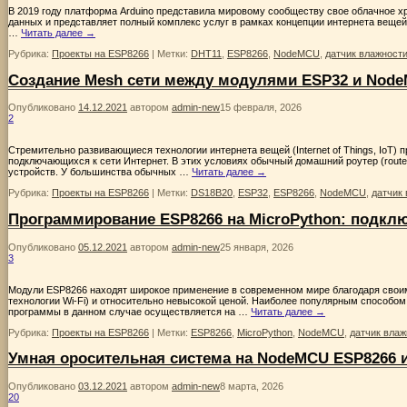
В 2019 году платформа Arduino представила мировому сообществу свое облачное хр
данных и представляет полный комплекс услуг в рамках концепции интернета вещей
…
Читать далее
→
Рубрика:
Проекты на ESP8266
|
Метки:
DHT11
,
ESP8266
,
NodeMCU
,
датчик влажност
Создание Mesh сети между модулями ESP32 и Nod
Опубликовано
14.12.2021
автором
admin-new
15 февраля, 2026
2
Стремительно развивающиеся технологии интернета вещей (Internet of Things, IoT)
подключающихся к сети Интернет. В этих условиях обычный домашний роутер (route
устройств. У большинства обычных …
Читать далее
→
Рубрика:
Проекты на ESP8266
|
Метки:
DS18B20
,
ESP32
,
ESP8266
,
NodeMCU
,
датчик
Программирование ESP8266 на MicroPython: подкл
Опубликовано
05.12.2021
автором
admin-new
25 января, 2026
3
Модули ESP8266 находят широкое применение в современном мире благодаря свои
технологии Wi-Fi) и относительно невысокой ценой. Наиболее популярным способом
программы в данном случае осуществляется на …
Читать далее
→
Рубрика:
Проекты на ESP8266
|
Метки:
ESP8266
,
MicroPython
,
NodeMCU
,
датчик влаж
Умная оросительная система на NodeMCU ESP8266 
Опубликовано
03.12.2021
автором
admin-new
8 марта, 2026
20