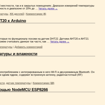
й местности, так и в закрытых помещениях. Диапазон измерений температуры
жность в диапазоне от 20% до …
Читать далее
→
ратуры
,
ЖК дисплей
|
Комментарии (
4
)
20 к Arduino
оторые по функционалу похожи на датчик DHT22. Датчики AHT20 и AHT21
ожем считывать данные так часто, как …
Читать далее
→
емпературы
|
Добавить комментарий
ратуры и влажности
опотреблением с интегрированным в него Wi-Fi и двухрежимным Bluetooth. Он
 и одним ядром, содержит встроенную антенну, радиочастотный (RF)
ости
,
датчик температуры
|
Комментарии (
10
)
омощью NodeMCU ESP8266