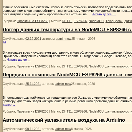
Умные оросительные системы, которые автоматически позволяют поддерживать вла
современном мире и способствуют значительному увеличению урожайности поскольк
рассмотрим создание умной оросительной системы на …
Читать далее
→
Рубрика:
Проекты на ESP8266
|
Метки:
DHT11
,
ESP8266
,
NodeMCU
,
ThingSpeak
,
датч
Логгер данных температуры на NodeMCU ESP8266 с
Опубликовано
02.12.2021
автором
admin-new
25 января, 2026
14
В настоящее время существует достаточно много облачных хранилищ данных (cloud
Примерами подобных хранилищ являются сервисы Thingspeak и Google Firebase, веб
…
Читать далее
→
Рубрика:
Проекты на ESP8266
|
Метки:
DHT11
,
ESP8266
,
NodeMCU
,
датчик влажност
Передача с помощью NodeMCU ESP8266 данных темп
Опубликовано
25.11.2021
автором
admin-new
25 января, 2026
5
В последние годы наблюдается тенденция ко все большему увеличению объемов пам
примеру, для таких задач как хранение в режиме реального времени данных, счит
далее
→
Рубрика:
Проекты на ESP8266
|
Метки:
DHT11
,
ESP8266
,
NodeMCU
,
датчик влажност
Автоматический увлажнитель воздуха на Arduino
Опубликовано
09.11.2021
автором
admin-new
8 марта, 2026