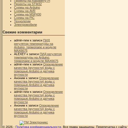
Проекты на Raspberry Pi
Проекты на STM32
Схемы на Arduino
Схемы на AVR
Схемы на MSP430
Схемы на PIC
Технологии
Электромобили
Свежие комментарии
admin-new
к записи
ПИД
регулятор температуры на
Arduino, термопаре и модуле
MAX6675
ALEXEY
к записи
ПИД регулятор
температуры на Arduino,
термопаре и модуле MAX6675
admin-new
к записи
Определение
качества (мутности) воды с
помощью Arduino и датчика
мутности
Аноним
к записи
Определение
качества (мутности) воды с
помощью Arduino и датчика
мутности
admin-new
к записи
Определение
качества (мутности) воды с
помощью Arduino и датчика
мутности
Аноним
к записи
Определение
качества (мутности) воды с
помощью Arduino и датчика
мутности
© 2026 -
Политика конфиденциальности
. Все права защищены. Перепечатка с сайта