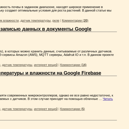
жность почвы в заданном диапазоне, находят широкое применение в
у создают оптимальные условия для роста растений. В данной статье мы
ик влажности
,
датчик температуры
,
реле
|
Комментарии (
20
)
 записью данных в документы Google
s), в которых можно хранить данные, считываемые от различных датчиков.
-сервисы Amazon (AWS), MQTT серверы, Adafruit IO и т.п. В данном проекте
и
,
датчик температуры
,
интернет вещей
|
Комментарии (
14
)
ературы и влажности на Google Firebase
яти современных микроконтроллеров, однако ее все равно недостаточно, к
ываемых с датчиков. В этом случае приходят на помощью облачные …
Читать
и
,
датчик температуры
,
интернет вещей
|
Комментарии (
5
)