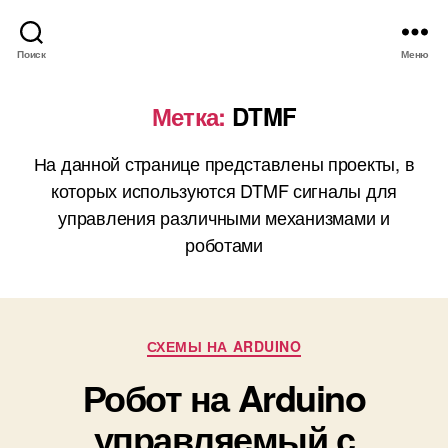
Поиск
Меню
Метка:
DTMF
На данной странице представлены проекты, в
которых используются DTMF сигналы для
управления различными механизмами и
роботами
Р
СХЕМЫ НА ARDUINO
у
Робот на Arduino
б
р
управляемый с
и