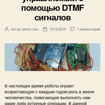
к
помощью DTMF
и
сигналов
к
Автор:
admin-new
19.12.2019
1 комментарий
А
Д
з
в
а
а
т
т
п
о
а
и
р
з
с
з
а
и
а
п
Р
п
и
о
и
с
б
с
и
о
и
В настоящее время роботы играют
т
н
возрастающую с каждым годом роль в жизни
а
человечества, помогающие выполнять нам
A
какие либо рутинные операции. В данной