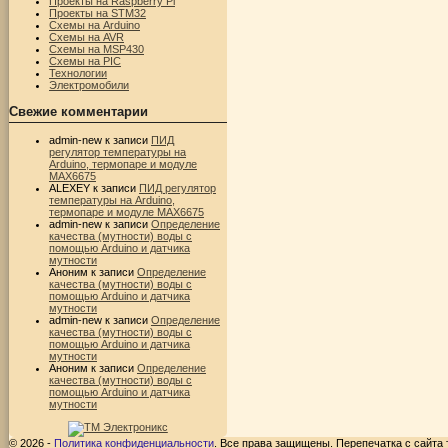
Проекты на Raspberry Pi
Проекты на STM32
Схемы на Arduino
Схемы на AVR
Схемы на MSP430
Схемы на PIC
Технологии
Электромобили
Свежие комментарии
admin-new
к записи
ПИД
регулятор температуры на
Arduino, термопаре и модуле
MAX6675
ALEXEY
к записи
ПИД регулятор
температуры на Arduino,
термопаре и модуле MAX6675
admin-new
к записи
Определение
качества (мутности) воды с
помощью Arduino и датчика
мутности
Аноним
к записи
Определение
качества (мутности) воды с
помощью Arduino и датчика
мутности
admin-new
к записи
Определение
качества (мутности) воды с
помощью Arduino и датчика
мутности
Аноним
к записи
Определение
качества (мутности) воды с
помощью Arduino и датчика
мутности
© 2026 -
Политика конфиденциальности
. Все права защищены. Перепечатка с сайта