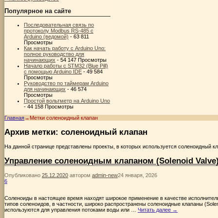
Популярное на сайте
Последовательная связь по
протоколу Modbus RS-485 с
Arduino (ведомой)
- 63 811
Просмотры
Как начать работу с Arduino Uno:
полное руководство для
начинающих
- 54 147 Просмотры
Начало работы с STM32 (Blue Pill)
с помощью Arduino IDE
- 49 584
Просмотры
Руководство по таймерам Arduino
для начинающих
- 46 574
Просмотры
Простой вольтметр на Arduino Uno
- 44 158 Просмотры
Главная
→Метки
соленоидный клапан
Архив метки:
соленоидный клапан
На данной странице представлены проекты, в которых используется соленоидный 
Управление соленоидным клапаном (Solenoid Valve
Опубликовано
25.12.2020
автором
admin-new
24 января, 2026
6
Соленоиды в настоящее время находят широкое применение в качестве исполнител
типов соленоидов, в частности, широко распространены соленоидные клапаны (Sole
используются для управления потоками воды или …
Читать далее
→