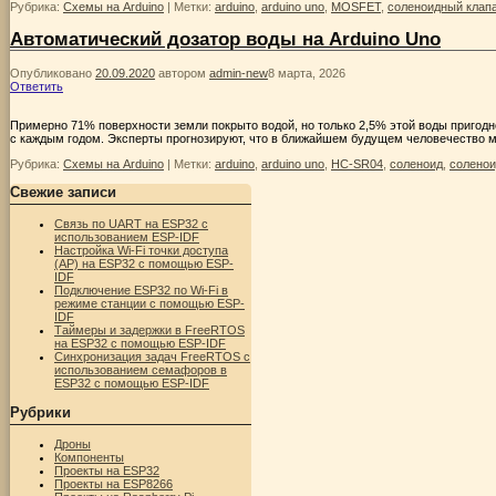
Рубрика:
Схемы на Arduino
|
Метки:
arduino
,
arduino uno
,
MOSFET
,
соленоидный клап
Автоматический дозатор воды на Arduino Uno
Опубликовано
20.09.2020
автором
admin-new
8 марта, 2026
Ответить
Примерно 71% поверхности земли покрыто водой, но только 2,5% этой воды пригодн
с каждым годом. Эксперты прогнозируют, что в ближайшем будущем человечество м
Рубрика:
Схемы на Arduino
|
Метки:
arduino
,
arduino uno
,
HC-SR04
,
соленоид
,
соленои
Свежие записи
Связь по UART на ESP32 с
использованием ESP-IDF
Настройка Wi-Fi точки доступа
(AP) на ESP32 с помощью ESP-
IDF
Подключение ESP32 по Wi-Fi в
режиме станции с помощью ESP-
IDF
Таймеры и задержки в FreeRTOS
на ESP32 с помощью ESP-IDF
Синхронизация задач FreeRTOS с
использованием семафоров в
ESP32 с помощью ESP-IDF
Рубрики
Дроны
Компоненты
Проекты на ESP32
Проекты на ESP8266