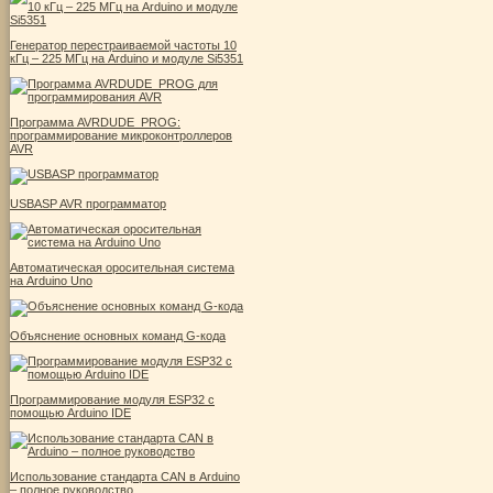
Генератор перестраиваемой частоты 10
кГц – 225 МГц на Arduino и модуле Si5351
Программа AVRDUDE_PROG:
программирование микроконтроллеров
AVR
USBASP AVR программатор
Автоматическая оросительная система
на Arduino Uno
Объяснение основных команд G-кода
Программирование модуля ESP32 с
помощью Arduino IDE
Использование стандарта CAN в Arduino
– полное руководство