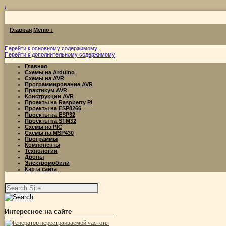
↓
Главная
Меню ↓
Перейти к основному содержимому
Перейти к дополнительному содержимому
Главная
Схемы на Arduino
Схемы на AVR
Программирование AVR
Практикум AVR
Конструкции AVR
Проекты на Raspberry Pi
Проекты на ESP8266
Проекты на ESP32
Проекты на STM32
Схемы на PIC
Схемы на MSP430
Программы
Компоненты
Технологии
Дроны
Электромобили
Карта сайта
Найти:
Интересное на сайте