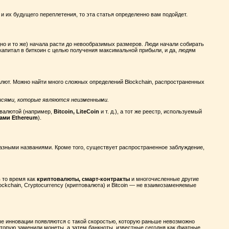
и их будущего переплетения, то эта статья определенно вам подойдет.
одно и то же) начала расти до невообразимых размеров. Люди начали собирать
 капитал в биткоин с целью получения максимальной прибыли, и да, людям
алют.
Можно найти много сложных определений Blockchain, распространенных
исями, которые являются неизменными.
овалютой (например,
Bitcoin, LiteCoin
и т. д.), а тот же реестр, используемый
тами Ethereum
).
разными названиями. Кроме того, существует распространенное заблуждение,
 то время как
криптовалюты, смарт-контракты
и многочисленные другие
ckchain, Cryptocurrency (криптовалюта) и Bitcoin — не взаимозаменяемые
е инновации появляются с такой скоростью, которую раньше невозможно
оторую заменили монеты, а затем банкноты, известные сегодня как фиатные