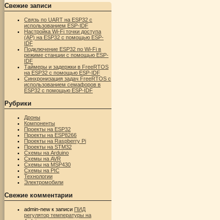
Свежие записи
Связь по UART на ESP32 с
использованием ESP-IDF
Настройка Wi-Fi точки доступа
(AP) на ESP32 с помощью ESP-
IDF
Подключение ESP32 по Wi-Fi в
режиме станции с помощью ESP-
IDF
Таймеры и задержки в FreeRTOS
на ESP32 с помощью ESP-IDF
Синхронизация задач FreeRTOS с
использованием семафоров в
ESP32 с помощью ESP-IDF
Рубрики
Дроны
Компоненты
Проекты на ESP32
Проекты на ESP8266
Проекты на Raspberry Pi
Проекты на STM32
Схемы на Arduino
Схемы на AVR
Схемы на MSP430
Схемы на PIC
Технологии
Электромобили
Свежие комментарии
admin-new
к записи
ПИД
регулятор температуры на