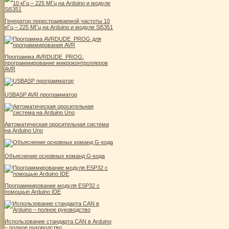
Генератор перестраиваемой частоты 10
кГц – 225 МГц на Arduino и модуле Si5351
Программа AVRDUDE_PROG:
программирование микроконтроллеров
AVR
USBASP AVR программатор
Автоматическая оросительная система
на Arduino Uno
Объяснение основных команд G-кода
Программирование модуля ESP32 с
помощью Arduino IDE
Использование стандарта CAN в Arduino
– полное руководство