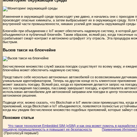
Мониторинг окружающей среды
Изменения в окружающей среде происходят уже давно, и начались они с приходом
производят опасные химикаты, а затем выбрасывают их в окружающую среду. Хотя 
внутренней части промышленности, никаких усилий для защиты окружающей среды 
Блокчейн при объединении с IoT может обеспечить надежную систему, в которой да
объединяются в публичный блокчейн. Таким образом, всякий раз, когда токсичные
срабатывает смарт-контракт и автономно штрафует эту отрасль. Эта процедура мо
быстрым.
Вызов такси на блокчейне
Бесчисленное множество служб заказа поездок существует по всему миру, и ежедне
блокчейна может обеспечить надежную систему.
Представьте себе несколько автономных автомобилей со всевозможными датчиками 
уникальным идентификатором. Теперь на другом конце есть клиентское приложение 
может заказать поездку. Всякий раз, когда из приложения делается запрос на поезд
месту нахождения пассажира, пассажир завершает поездку, и криптовалюта автома
использован автомобилем для автономной заправки или поездки в центр техническо
автономное решение.
Подводя итог, можно сказать, что Blockchain и IoT имели свои преимущества, когда 
приложений, когда Blockchain и IoT объединяются, появляются полностью устойчивые
когда мы увидим бесчисленное множество подобных приложений, которые займут св
Похожие статьи
Что такое технология Embedded SIM (eSIM) и как она может помочь в разработке
пищевую промышленность и повышает ее безопасность
Применение Интернета
(Проголосуй первым!)