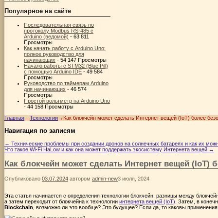
Популярное на сайте
Последовательная связь по
протоколу Modbus RS-485 с
Arduino (ведомой)
- 63 811
Просмотры
Как начать работу с Arduino Uno:
полное руководство для
начинающих
- 54 147 Просмотры
Начало работы с STM32 (Blue Pill)
с помощью Arduino IDE
- 49 584
Просмотры
Руководство по таймерам Arduino
для начинающих
- 46 574
Просмотры
Простой вольтметр на Arduino Uno
- 44 158 Просмотры
Главная
→
Технологии
→
Как блокчейн может сделать Интернет вещей (IoT) более бе
Навигация по записям
←
Технические проблемы при создании дронов на солнечных батареях и как их мож
Что такое Wi-Fi HaLow и как она может поддержать экосистему Интернета вещей
→
Как блокчейн может сделать Интернет вещей (IoT)
Опубликовано
03.07.2024
автором
admin-new
3 июля, 2024
Эта статья начинается с определения
технологии блокчейн
, разницы между блокчей
а затем переходит от блокчейна к технологии
интернета вещей (IoT)
. Затем, в конеч
Blockchain
, возможно ли это вообще? Это будущее? Если да, то каковы применения 