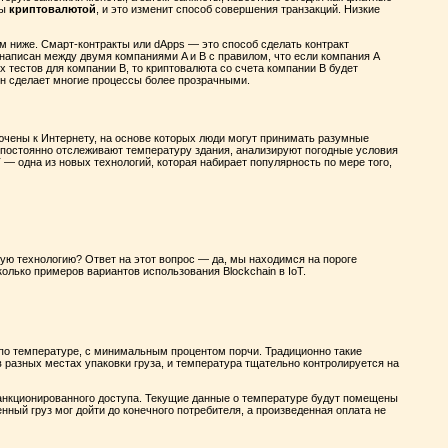
ны
криптовалютой
, и это изменит способ совершения транзакций. Низкие
м ниже. Смарт-контракты или dApps — это способ сделать контракт
написан между двумя компаниями A и B с правилом, что если компания A
 тестов для компании B, то криптовалюта со счета компании B будет
йн сделает многие процессы более прозрачными.
лючены к Интернету, на основе которых люди могут принимать разумные
постоянно отслеживают температуру здания, анализируют погодные условия
 — одна из новых технологий, которая набирает популярность по мере того,
овую технологию? Ответ на этот вопрос — да, мы находимся на пороге
олько примеров вариантов использования Blockchain в IoT.
 по температуре, с минимальным процентом порчи. Традиционно такие
разных местах упаковки груза, и температура тщательно контролируется на
нкционированного доступа. Текущие данные о температуре будут помещены
нный груз мог дойти до конечного потребителя, а произведенная оплата не