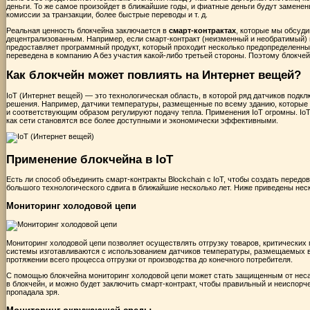
деньги. То же самое произойдет в ближайшие годы, и фиатные деньги будут замене
комиссии за транзакции, более быстрые переводы и т. д.
Реальная ценность блокчейна заключается в
смарт-контрактах
, которые мы обсуди
децентрализованным. Например, если смарт-контракт (неизменный и необратимый) 
предоставляет программный продукт, который проходит несколько предопределенных
переведена в компанию A без участия какой-либо третьей стороны. Поэтому блокче
Как блокчейн может повлиять на Интернет вещей?
IoT (Интернет вещей)
— это технологическая область, в которой ряд датчиков подк
решения. Например, датчики температуры, размещенные по всему зданию, которые 
и соответствующим образом регулируют подачу тепла. Применения
IoT
огромны. IoT
как сети становятся все более доступными и экономически эффективными.
Применение блокчейна в IoT
Есть ли способ объединить смарт-контракты Blockchain с IoT, чтобы создать перед
большого технологического сдвига в ближайшие несколько лет. Ниже приведены неск
Мониторинг холодовой цепи
Мониторинг холодовой цепи позволяет осуществлять отгрузку товаров, критических
системы изготавливаются с использованием датчиков температуры, размещаемых в 
протяжении всего процесса отгрузки от производства до конечного потребителя.
С помощью блокчейна мониторинг холодовой цепи может стать защищенным от неса
в блокчейн, и можно будет заключить смарт-контракт, чтобы правильный и неиспорче
пропадала зря.