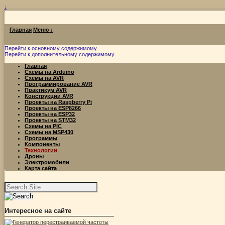
↓
Главная
Меню ↓
Перейти к основному содержимому
Перейти к дополнительному содержимому
Главная
Схемы на Arduino
Схемы на AVR
Программирование AVR
Практикум AVR
Конструкции AVR
Проекты на Raspberry Pi
Проекты на ESP8266
Проекты на ESP32
Проекты на STM32
Схемы на PIC
Схемы на MSP430
Программы
Компоненты
Технологии
Дроны
Электромобили
Карта сайта
Найти:
Интересное на сайте