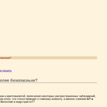
зопасным?
но решить
 более безопасным?
ном и криптовалютой, прояснения некоторых распространенных заблуждений,
ном итоге, эта статья приводит к главному моменту, а именно слиянию
IoT и
Blockchain в индустрии IoT?