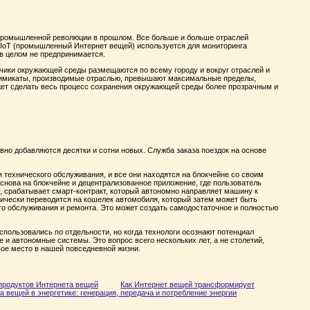
 промышленной революции в прошлом. Все больше и больше отраслей
IIoT (промышленный Интернет вещей) используется для мониторинга
в целом не предпринимается.
тчики окружающей среды размещаются по всему городу и вокруг отраслей и
 химикаты, производимые отраслью, превышают максимальные пределы,
жет сделать весь процесс сохранения окружающей среды более прозрачным и
вно добавляются десятки и сотни новых. Служба заказа поездок на основе
технического обслуживания, и все они находятся на блокчейне со своим
снова на блокчейне и децентрализованное приложение, где пользователь
ку, срабатывает смарт-контракт, который автономно направляет машину к
тически переводится на кошелек автомобиля, который затем может быть
го обслуживания и ремонта. Это может создать самодостаточное и полностью
использовались по отдельности, но когда технологи осознают потенциал
 и автономные системы. Это вопрос всего нескольких лет, а не столетий,
ое место в нашей повседневной жизни.
 продуктов Интернета вещей
Как Интернет вещей трансформирует
 вещей в энергетике: генерация, передача и потребление энергии