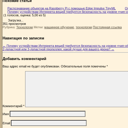
Похожие статьи
Распознавание объектов на Raspberry Pi с помощью Edge Impulse TinyML
О
Почему устройствам Интернета вещей требуется безопасность на уровне «чип-
(1 голосов, оценка: 5,00 из 5)
Загрузка...
351 просмотров
Рубрика:
Технологии
Метки:
машинное обучение
,
технологии
Постоянная ссылка
Навигация по записям
←
Почему устройствам Интернета вещей требуется безопасность на уровне «чип-о
2-лопастной или 3-лопастной пропеллер: какой лучше для вашего дрона?
→
Добавить комментарий
Ваш адрес email не будет опубликован.
Обязательные поля помечены
*
Комментарий
*
Имя
Email