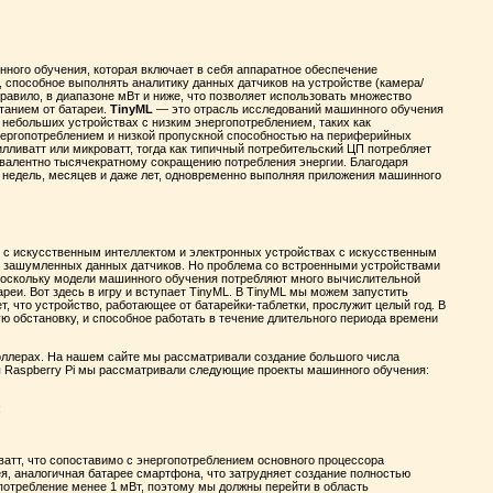
нного обучения, которая включает в себя аппаратное обеспечение
 способное выполнять аналитику данных датчиков на устройстве (камера/
правило, в диапазоне мВт и ниже, что позволяет использовать множество
танием от батареи.
TinyML
— это отрасль исследований машинного обучения
а небольших устройствах с низким энергопотреблением, таких как
нергопотреблением и низкой пропускной способностью на периферийных
лливатт или микроватт, тогда как типичный потребительский ЦП потребляет
квивалентно тысячекратному сокращению потребления энергии. Благодаря
е недель, месяцев и даже лет, одновременно выполняя приложения машинного
с искусственным интеллектом и электронных устройствах с искусственным
я зашумленных данных датчиков. Но проблема со встроенными устройствами
 Поскольку модели машинного обучения потребляют много вычислительной
реи. Вот здесь в игру и вступает TinyML. В TinyML мы можем запустить
т, что устройство, работающее от батарейки-таблетки, прослужит целый год. В
ю обстановку, и способное работать в течение длительного периода времени
оллерах. На нашем сайте мы рассматривали создание большого числа
ы Raspberry Pi мы рассматривали следующие проекты машинного обучения:
;
ватт, что сопоставимо с энергопотреблением основного процессора
ея, аналогичная батарее смартфона, что затрудняет создание полностью
потребление менее 1 мВт, поэтому мы должны перейти в область