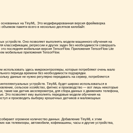
, основанных на TinyML. Это модифицированная версия фреймворка
вах с объемом памяти всего в несколько десятков килобайт.
мых устройств. Оно позволяет выполнять модели машинного обучения на
ля классификации, регрессии и других задач без необходимости совершать
: это последняя мобильная версия TensorFlow. Приложения TensorFlow Lite
ем мобильные приложения TensorFlow.
м использовать здесь микроконтроллеры, которые потребляют очень мало
ельного периода времени без необходимости подзарядки.
кольку данные не нужно регулярно передавать на сервер, потребляется
 интеллектуальных устройств. TinyML будет широко использоваться в
ровление, сельское хозяйство, фитнес и производство — вот лишь некоторые
ки, такие как датчик акселерометра, для сбора данных о движениях телефона,
е. Это позволяет ему выполнять передовые модели обучения на
доступ и производить выборку крошечных датчиков и маломощных
собирают огромное количество данных. Добавление TinyML к этим
ких как телевизоры, автомобили, кофемашины, часы и другие устройства,