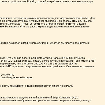
акие устройства для TinyML, который потребляют очень мало энергии и при
беспечение, которое мы можем использовать для запуска моделей TinyML. Для
 с некоторыми датчиками, такими как микрофон, акселерометры или камера,
точно маленькое, чтобы встроить его в практический прототип, а также
nse
. На нашем сайте мы рассматривали два проекта машинного обучения,
.
винутые технологии машинного обучения, их обзор вы можете прочитать в
8 мм. Это мощная версия обычного Arduino Nano с nRF52840 от Nordic
64 МГц. Она позволит вам писать более крупные программы (она имеет 1 МБ
 переменных, чем с Arduino Uno (ОЗУ в 128 раз больше). Другие
через NFC и режимы сверхнизкого энергопотребления. Она имеет встроенные
 устройств;
условий окружающей среды;
енность помещения, а также приближается ли кто-то к плате.
 возможность запуска на ней приложений Edge Computing (AI) с
елей машинного обучения, которые затем можно загрузить на вашу плату с