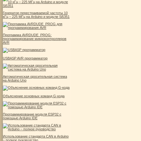
Генератор перестраиваемой частоты 10
кГц – 225 МГц на Arduino и модуле Si5351
Программа AVRDUDE_PROG:
программирование микроконтроллеров
AVR
USBASP AVR программатор
Автоматическая оросительная система
на Arduino Uno
Объяснение основных команд G-кода
Программирование модуля ESP32 с
помощью Arduino IDE
Использование стандарта CAN в Arduino
– полное руководство