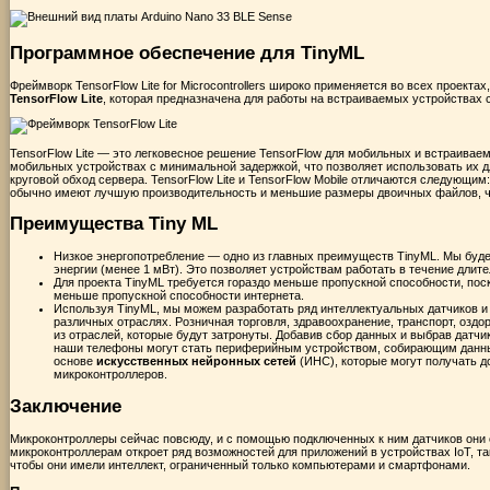
Программное обеспечение для TinyML
Фреймворк TensorFlow Lite for
Microcontrollers
широко применяется во всех проектах
TensorFlow Lite
, которая предназначена для работы на встраиваемых устройст
TensorFlow Lite — это легковесное решение TensorFlow для мобильных и встраивае
мобильных устройствах с минимальной задержкой, что позволяет использовать их д
круговой обход сервера. TensorFlow Lite и TensorFlow Mobile отличаются следующим
обычно имеют лучшую производительность и меньшие размеры двоичных файлов, ч
Преимущества Tiny ML
Низкое энергопотребление — одно из главных преимуществ TinyML. Мы буде
энергии (менее 1 мВт). Это позволяет устройствам работать в течение длит
Для проекта TinyML требуется гораздо меньше пропускной способности, пос
меньше пропускной способности интернета.
Используя TinyML, мы можем разработать ряд интеллектуальных датчиков и
различных отраслях. Розничная торговля, здравоохранение, транспорт, оздо
из отраслей, которые будут затронуты. Добавив сбор данных и выбрав датчи
наши телефоны могут стать периферийным устройством, собирающим данны
основе
искусственных нейронных сетей
(ИНС), которые могут получать 
микроконтроллеров.
Заключение
Микроконтроллеры сейчас повсюду, и с помощью подключенных к ним датчиков они 
микроконтроллерам откроет ряд возможностей для приложений в устройствах IoT, та
чтобы они имели интеллект, ограниченный только компьютерами и смартфонами.