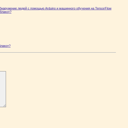
бнаружение людей с помощью Arduino и машинного обучения на TensorFlow
облако»?
блако»?