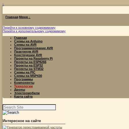
↓
Главная
Меню ↓
Перейти к основному содержимому
Перейти к дополнительному содержимому
Главная
Схемы на Arduino
Схемы на AVR
Программирование AVR
Практикум AVR
Конструкции AVR
Проекты на Raspberry Pi
Проекты на ESP8266
Проекты на ESP32
Проекты на STM32
Схемы на PIC
Схемы на MSP430
Программы
Компоненты
Технологии
Дроны
Электромобили
Карта сайта
Найти:
Интересное на сайте