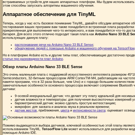
встраиваемых устройств для наших аппаратных платформ. Мы будем использовать т
этом способны запускать алгоритмы машинного обучения.
Аппаратное обеспечение для TinyML
Теперь, когда у нас есть базовое понимание TinyML, давайте обсудим аппаратное о
тестирования ваших программ вам также понадобится встроенная плата разработки
прикрепленная для выполнения чего-то интересного, и вам понадобится что-то доста
батарея. Для всего этого отлично подходит такая плата как
Arduino Nano 33 BLE Se
использующих данную плату:
распознавание речи на Arduino Nano 33 BLE Sense
;
обнаружение людей с помощью Arduino и машинного обучения на TensorFlow
Но в платформе Arduino есть и другие типы плат, обеспечивающие достаточно прод
статье про разновидности плат Arduino
.
Обзор платы Arduino Nano 33 BLE Sense
Это очень маленькая плата с поддержкой искусственного интеллекта размером 45*1
Semiconductors, 32-битным процессором ARM CortexTM-M4, работающим на частоте 
памяти программ, что в 32 раза больше, чем Uno) и с гораздо большим количеством
замечательные особенности основного процессора включают сопряжение Bluetooth 
датчики:
9-осевой инерциальный датчик: что делает эту плату идеальной для носимых
датчик влажности и температуры: для получения высокоточных измерений 
барометрический датчик: можно сделать простую метеостанцию;
микрофон: для захвата и анализа звука в реальном времени;
датчик жестов
, приближения,
цвета
и
интенсивности света
: оценивает освещ
Помимо выдающегося выбора датчиков, ключевой особенностью этой платы является
использованием TinyML.
TensorFlow Lite
может использоваться для разработки мод
помощью Arduino IDE.