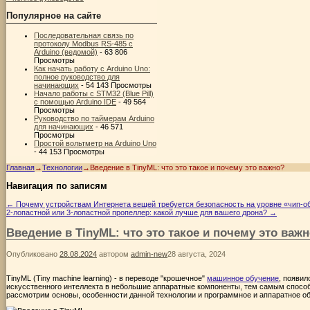
Популярное на сайте
Последовательная связь по
протоколу Modbus RS-485 с
Arduino (ведомой)
- 63 806
Просмотры
Как начать работу с Arduino Uno:
полное руководство для
начинающих
- 54 143 Просмотры
Начало работы с STM32 (Blue Pill)
с помощью Arduino IDE
- 49 564
Просмотры
Руководство по таймерам Arduino
для начинающих
- 46 571
Просмотры
Простой вольтметр на Arduino Uno
- 44 153 Просмотры
Главная
→
Технологии
→
Введение в TinyML: что это такое и почему это важно?
Навигация по записям
←
Почему устройствам Интернета вещей требуется безопасность на уровне «чип-о
2-лопастной или 3-лопастной пропеллер: какой лучше для вашего дрона?
→
Введение в TinyML: что это такое и почему это важ
Опубликовано
28.08.2024
автором
admin-new
28 августа, 2024
TinyML (Tiny machine learning) - в переводе "крошечное"
машинное обучение
, появил
искусственного интеллекта в небольшие аппаратные компоненты, тем самым способ
рассмотрим основы, особенности данной технологии и программное и аппаратное об