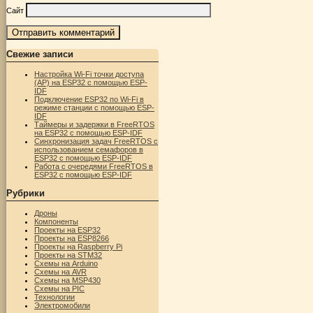
Сайт
Свежие записи
Настройка Wi-Fi точки доступа
(AP) на ESP32 с помощью ESP-
IDF
Подключение ESP32 по Wi-Fi в
режиме станции с помощью ESP-
IDF
Таймеры и задержки в FreeRTOS
на ESP32 с помощью ESP-IDF
Синхронизация задач FreeRTOS с
использованием семафоров в
ESP32 с помощью ESP-IDF
Работа с очередями FreeRTOS в
ESP32 с помощью ESP-IDF
Рубрики
Дроны
Компоненты
Проекты на ESP32
Проекты на ESP8266
Проекты на Raspberry Pi
Проекты на STM32
Схемы на Arduino
Схемы на AVR
Схемы на MSP430
Схемы на PIC
Технологии
Электромобили