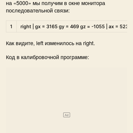
на «5000» мы получим в окне монитора
последовательной связи:
Arduino
1
right
|
gx
=
3165
gy
=
469
gz
=
-
1055
|
ax
=
5232
Как видите, left изменилось на right.
Код в калибровочной программе: