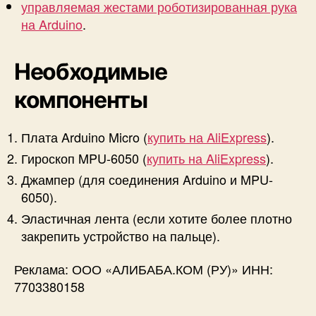
и
управляемая жестами роботизированная рука
A
на Arduino
.
r
d
Необходимые
u
i
компоненты
n
o
Плата Arduino Micro (
купить на AliExpress
).
Гироскоп MPU-6050 (
купить на AliExpress
).
Джампер (для соединения Arduino и MPU-
6050).
Эластичная лента (если хотите более плотно
закрепить устройство на пальце).
Реклама: ООО «АЛИБАБА.КОМ (РУ)» ИНН:
7703380158