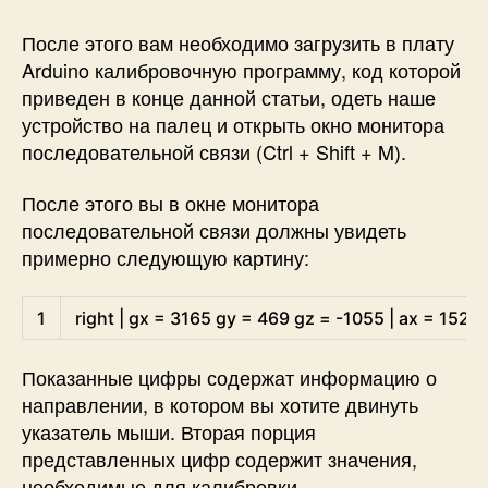
После этого вам необходимо загрузить в плату
Arduino калибровочную программу, код которой
приведен в конце данной статьи, одеть наше
устройство на палец и открыть окно монитора
последовательной связи (Ctrl + Shift + M).
После этого вы в окне монитора
последовательной связи должны увидеть
примерно следующую картину:
Arduino
1
right
|
gx
=
3165
gy
=
469
gz
=
-
1055
|
ax
=
1523
Показанные цифры содержат информацию о
направлении, в котором вы хотите двинуть
указатель мыши. Вторая порция
представленных цифр содержит значения,
необходимые для калибровки.