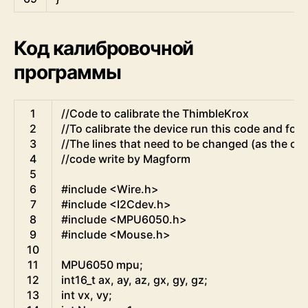
Код калибровочной
программы
Arduino
1
//Code to calibrate the ThimbleKrox
2
//To calibrate the device run this code and fol
3
//The lines that need to be changed (as the other
4
//code write by Magform
5
6
#include <Wire.h>
7
#include <I2Cdev.h>
8
#include <MPU6050.h>
9
#include <Mouse.h>
10
11
MPU6050
mpu
;
12
int16
_
t
ax
,
ay
,
az
,
gx
,
gy
,
gz
;
13
int
vx
,
vy
;