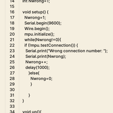
14
int
Nwrong
=
1
;
15
16
void
setup
(
)
{
17
Nwrong
=
1
;
18
Serial
.
begin
(
9600
)
;
19
Wire
.
begin
(
)
;
20
mpu
.
initialize
(
)
;
21
while
(
Nwrong
!=
0
)
{
22
if
(
!
mpu
.
testConnection
(
)
)
{
23
Serial
.
print
(
"Wrong connection number: "
)
;
24
Serial
.
print
(
Nwrong
)
;
25
Nwrong
++
;
26
delay
(
1000
)
;
27
}
else
{
28
Nwrong
=
0
;
29
}
30
31
}
32
}
33
34
void
up
(
)
{