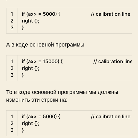
Arduino
1
if
(
ax
>
=
5000
)
{
// calibration line
2
right
(
)
;
3
}
А в коде основной программы
Arduino
1
if
(
ax
>
=
15000
)
{
// calibration line
2
right
(
)
;
3
}
То в коде основной программы мы должны
изменить эти строки на:
Arduino
1
if
(
ax
>
=
5000
)
{
// calibration line
2
right
(
)
;
3
}