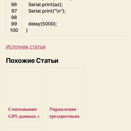
96
Serial
.
print
(
az
)
;
97
Serial
.
print
(
"\n"
)
;
98
99
delay
(
5000
)
;
100
}
Источник статьи
Похожие Статьи
Считывание
Управление
GPS данных с
трехцветным
помощью
светодиодом
персонального
по Wi-Fi с