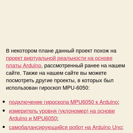
ю
т
е
р
а
с
п
В некотором плане данный проект похож на
о
м
проект виртуальной реальности на основе
о
платы Arduino
, рассмотренный ранее на нашем
щ
сайте. Также на нашем сайте вы можете
ь
посмотреть другие проекты, в которых был
ю
использован гироскоп MPU-6050:
п
а
подключение гироскопа MPU6050 к Arduino
;
л
ь
измеритель уровня (уклономер) на основе
ц
Arduino и MPU6050
;
е
самобалансирующийся робот на Arduino Uno
;
в