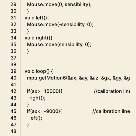
29
Mouse
.
move
(
0
,
sensibility
)
;
30
}
31
void
left
(
)
{
32
Mouse
.
move
(
-
sensibility
,
0
)
;
33
}
34
void
right
(
)
{
35
Mouse
.
move
(
sensibility
,
0
)
;
36
}
37
38
39
void
loop
(
)
{
40
mpu
.
getMotion6
(
&
ax
,
&
ay
,
&
az
,
&
gx
,
&
gy
,
&
gz
)
;
41
42
if
(
ax
>=
15000
)
{
//calibration line
43
right
(
)
;
44
}
45
if
(
ax
<=
-
9000
)
{
//calibration line
46
left
(
)
;
47
}
48