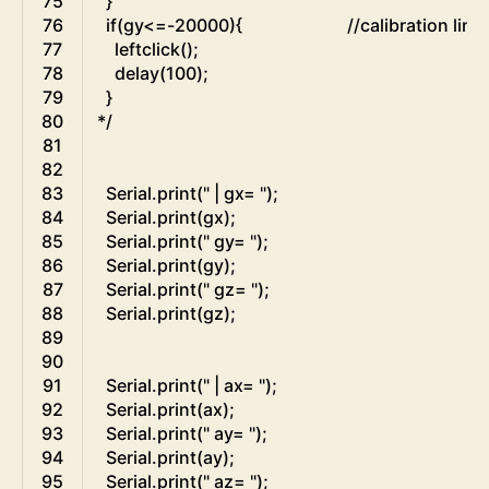
75
  }
76
  if(gy<=-20000){                        //calibration line
77
    leftclick();
78
    delay(100);
79
  }
80
*/
81
82
83
Serial
.
print
(
" | gx= "
)
;
84
Serial
.
print
(
gx
)
;
85
Serial
.
print
(
" gy= "
)
;
86
Serial
.
print
(
gy
)
;
87
Serial
.
print
(
" gz= "
)
;
88
Serial
.
print
(
gz
)
;
89
90
91
Serial
.
print
(
" | ax= "
)
;
92
Serial
.
print
(
ax
)
;
93
Serial
.
print
(
" ay= "
)
;
94
Serial
.
print
(
ay
)
;
95
Serial
.
print
(
" az= "
)
;