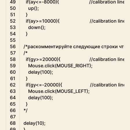
49
if
(
ay
<=
-
8000
)
{
//calibration line
50
up
(
)
;
51
}
52
if
(
ay
>=
10000
)
{
//calibration line
53
down
(
)
;
54
}
55
56
/*раскомментируйте следующие строки чтобы
57
/*
58
  if(gy>=20000){                         //calibration line     
59
    Mouse.click(MOUSE_RIGHT);
60
    delay(100);
61
  }
62
  if(gy<=-20000){                        //calibration line
63
    Mouse.click(MOUSE_LEFT);
64
    delay(100);
65
  }
66
*/
67
68
delay
(
10
)
;
69
}