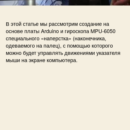
У
п
и
п
и
с
р
с
и
а
и
В этой статье мы рассмотрим создание на
в
основе платы Arduino и гироскопа MPU-6050
л
специального «наперстка» (наконечника,
е
одеваемого на палец), с помощью которого
н
и
можно будет управлять движениями указателя
е
мыши на экране компьютера.
м
ы
ш
к
о
й
к
о
м
п
ь