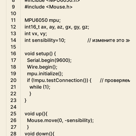
9
#include <Mouse.h>
10
11
MPU6050
mpu
;
12
int16
_
t
ax
,
ay
,
az
,
gx
,
gy
,
gz
;
13
int
vx
,
vy
;
14
int
sensibility
=
10
;
// измените это зн
15
16
void
setup
(
)
{
17
Serial
.
begin
(
9600
)
;
18
Wire
.
begin
(
)
;
19
mpu
.
initialize
(
)
;
20
if
(
!
mpu
.
testConnection
(
)
)
{
// проверяем 
21
while
(
1
)
;
22
}
23
}
24
25
void
up
(
)
{
26
Mouse
.
move
(
0
,
-
sensibility
)
;
27
}
28
void
down
(
)
{