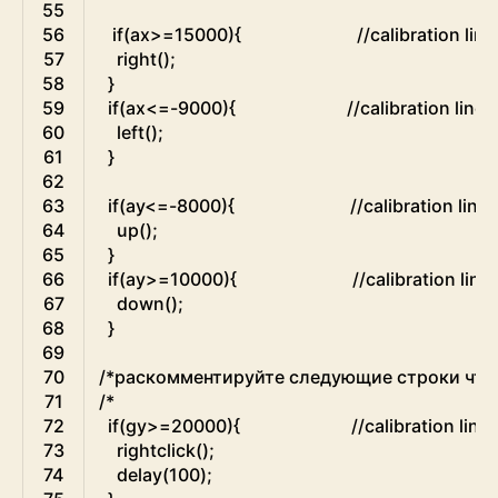
55
56
if
(
ax
>=
15000
)
{
//calibration line
57
right
(
)
;
58
}
59
if
(
ax
<=
-
9000
)
{
//calibration line
60
left
(
)
;
61
}
62
63
if
(
ay
<=
-
8000
)
{
//calibration line
64
up
(
)
;
65
}
66
if
(
ay
>=
10000
)
{
//calibration line
67
down
(
)
;
68
}
69
70
/*раскомментируйте следующие строки чтобы
71
/*
72
  if(gy>=20000){                         //calibration line   
73
    rightclick();
74
    delay(100);