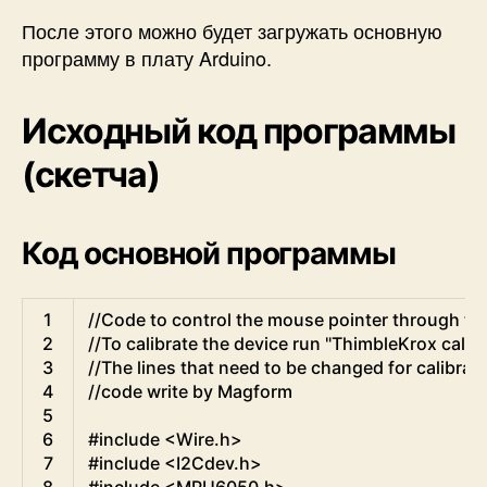
После этого можно будет загружать основную
программу в плату Arduino.
Исходный код программы
(скетча)
Код основной программы
Arduino
1
//Code to control the mouse pointer through th
2
//To calibrate the device run "ThimbleKrox calib
3
//The lines that need to be changed for calibratio
4
//code write by Magform
5
6
#include <Wire.h>
7
#include <I2Cdev.h>
8
#include <MPU6050.h>