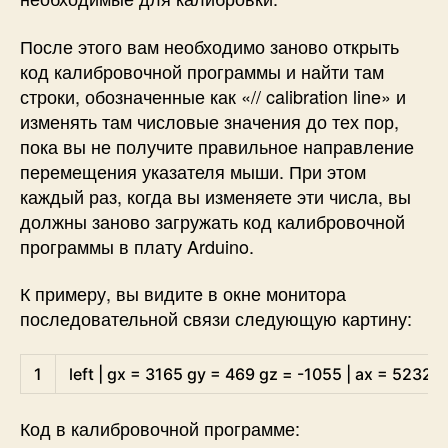
После этого вам необходимо заново открыть
код калибровочной программы и найти там
строки, обозначенные как «
// calibration line
» и
изменять там числовые значения до тех пор,
пока вы не получите правильное направление
перемещения указателя мыши. При этом
каждый раз, когда вы изменяете эти числа, вы
должны заново загружать код калибровочной
программы в плату Arduino.
К примеру, вы видите в окне монитора
последовательной связи следующую картину:
Arduino
1
left
|
gx
=
3165
gy
=
469
gz
=
-
1055
|
ax
=
5232
a
Код в калибровочной программе: