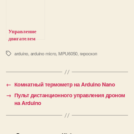
компьютера и
помощью
Arduino Uno
Arduino Uno
Управление
двигателем
постоянного
тока с
arduino
,
arduino micro
,
MPU6050
,
гироскоп
М
е
помощью
т
Arduino и
к
инфракрасног
и
о датчика
←
Комнатный термометр на Arduino Nano
→
Пульт дистанционного управления дроном
на Arduino