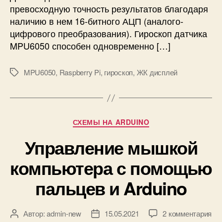
превосходную точность результатов благодаря
р
о
наличию в нем 16-битного АЦП (аналого-
с
цифрового преобразования). Гироскоп датчика
к
MPU6050 способен одновременно […]
о
п
MPU6050
,
Raspberry Pi
,
гироскоп
,
ЖК дисплей
М
а
е
M
т
P
к
U
и
6
Р
СХЕМЫ НА ARDUINO
0
у
5
Управление мышкой
б
0
р
компьютера с помощью
к
и
R
к
пальцев и Arduino
a
и
s
p
к
Автор:
admin-new
15.05.2021
2 комментария
А
Д
b