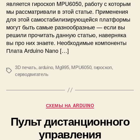
является гироскоп MPU6050, работу с которым
и
т
мы рассматривали в этой статье. Применения
л
е
и
S
для этой самостабилизирующейся платформы
з
T
могут быть самые разнообразные — если вы
и
M
решили прочитать данную статью, наверняка
р
3
вы про них знаете. Необходимые компоненты
у
2
Плата Arduino Nano […]
ю
F
щ
1
а
0
3D печать
,
arduino
,
Mg995
,
MPU6050
,
гироскоп
,
М
я
3
серводвигатель
е
с
C
т
я
8
к
п
(
и
л
B
Р
СХЕМЫ НА ARDUINO
а
l
у
т
u
Пульт дистанционного
б
ф
e
р
о
P
управления
и
р
i
к