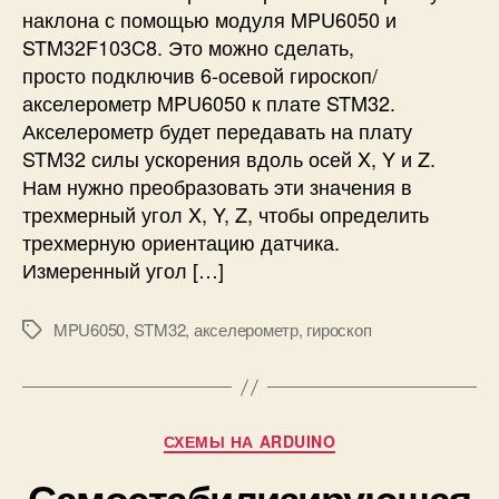
л
наклона с помощью модуля MPU6050 и
ю
STM32F103C8. Это можно сделать,
ч
просто подключив 6-осевой гироскоп/
е
акселерометр MPU6050 к плате STM32.
н
Акселерометр будет передавать на плату
и
е
STM32 силы ускорения вдоль осей X, Y и Z.
а
Нам нужно преобразовать эти значения в
к
трехмерный угол X, Y, Z, чтобы определить
с
трехмерную ориентацию датчика.
е
Измеренный угол […]
л
е
р
MPU6050
,
STM32
,
акселерометр
,
гироскоп
М
о
е
м
т
е
к
т
и
Р
СХЕМЫ НА ARDUINO
р
у
а
Самостабилизирующая
б
/