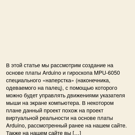
з
в
а
e
а
т
т
r
п
о
а
r
и
р
з
y
с
з
а
P
и
а
п
i
У
п
и
п
и
с
р
с
и
а
и
В этой статье мы рассмотрим создание на
в
основе платы Arduino и гироскопа MPU-6050
л
специального «наперстка» (наконечника,
е
одеваемого на палец), с помощью которого
н
и
можно будет управлять движениями указателя
е
мыши на экране компьютера. В некотором
м
плане данный проект похож на проект
ы
виртуальной реальности на основе платы
ш
Arduino, рассмотренный ранее на нашем сайте.
к
Также на нашем сайте вы […]
о