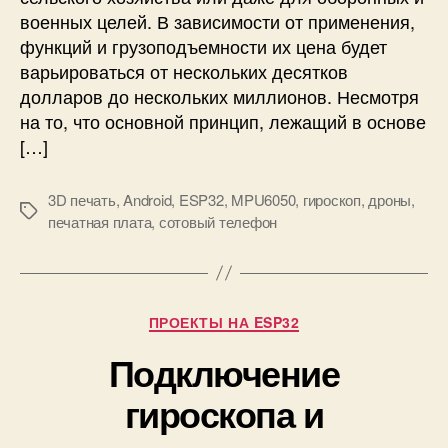
A
военных целей. В зависимости от применения,
ы
r
й
функций и грузоподъемности их цена будет
d
п
варьироваться от нескольких десятков
u
о
долларов до нескольких миллионов. Несмотря
i
W
на то, что основной принцип, лежащий в основе
n
i
o
[…]
F
и
i
N
б
3D печать
,
Android
,
ESP32
,
MPU6050
,
гироскоп
,
дроны
,
R
М
ю
печатная плата
,
сотовый телефон
F
е
д
2
т
ж
4
к
е
L
и
т
Р
0
ПРОЕКТЫ НА ESP32
н
у
1
ы
Подключение
б
й
р
д
гироскопа и
и
р
к
о