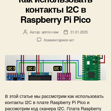
р
5
контакты I2C в
и
0
к
с
Raspberry Pi Pico
и
п
о
д
Автор:
admin-new
31.01.2025
А
Д
д
в
а
к
Комментариев
нет
е
т
т
з
р
о
а
а
ж
р
з
п
к
з
а
и
о
а
п
с
й
п
и
и
B
и
с
К
l
с
и
а
u
и
к
e
и
t
В этой статье мы рассмотрим как использовать
с
o
контакты I2C в плате Raspberry Pi Pico и
п
o
рассмотрим код сканера I2C. Плата Raspberry
о