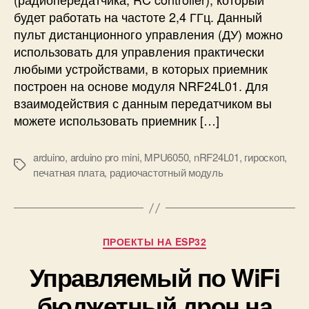
с
м
будет работать на частоте 2,4 ГГц. Данный
т
и
пульт дистанционного управления (ДУ) можно
а
н
использовать для управления практически
ц
любыми устройствами, в которых приемник
и
построен на основе модуля NRF24L01. Для
о
взаимодействия с данным передатчиком вы
н
можете использовать приемник […]
н
о
г
arduino
,
arduino pro mini
,
MPU6050
,
nRF24L01
,
гироскоп
,
М
о
печатная плата
,
радиочастотный модуль
е
у
т
п
к
р
и
а
Р
ПРОЕКТЫ НА ESP32
в
у
л
Управляемый по WiFi
б
е
р
н
бюджетный дрон на
и
и