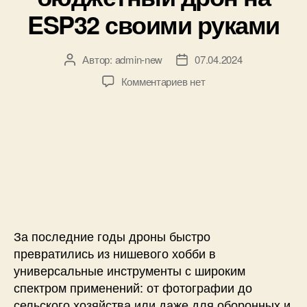
к
я
ESP32 своими руками
и
(
р
а
Автор:
admin-new
07.04.2024
А
Д
д
в
а
к
Комментариев
нет
и
т
т
з
о
о
а
а
п
р
з
п
е
з
а
и
р
а
п
с
е
п
и
и
д
и
с
У
а
с
и
п
т
и
р
ч
а
За последние годы дроны быстро
и
в
превратились из нишевого хобби в
к
л
универсальные инструменты с широким
)
я
н
спектром применений: от фотографии до
е
а
сельского хозяйства или даже для оборонных и
м