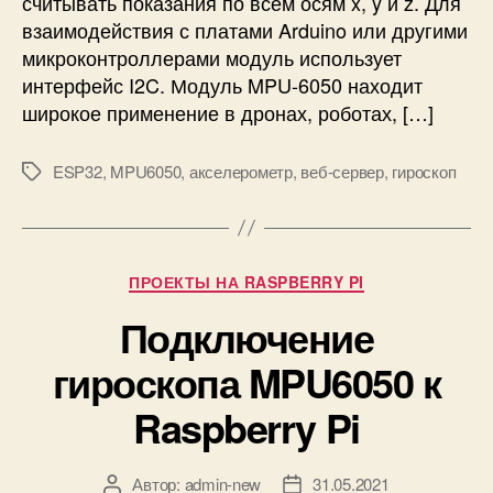
считывать показания по всем осям x, y и z. Для
и
е
взаимодействия с платами Arduino или другими
г
микроконтроллерами модуль использует
и
интерфейс I2C. Модуль MPU-6050 находит
р
широкое применение в дронах, роботах, […]
о
с
ESP32
,
MPU6050
,
акселерометр
,
веб-сервер
,
гироскоп
к
М
о
е
п
т
а
к
и
и
Р
ПРОЕКТЫ НА RASPBERRY PI
а
у
к
Подключение
б
с
р
гироскопа MPU6050 к
е
и
л
к
Raspberry Pi
е
и
р
о
Автор:
admin-new
31.05.2021
А
Д
м