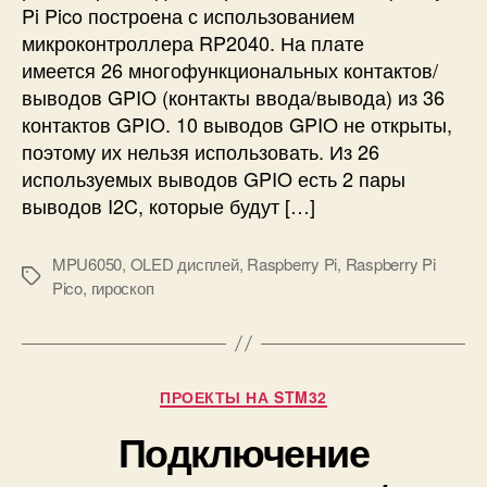
t
Pi Pico построена с использованием
л
h
микроконтроллера RP2040. На плате
ь
имеется 26 многофункциональных контактов/
з
о
выводов GPIO (контакты ввода/вывода) из 36
в
контактов GPIO. 10 выводов GPIO не открыты,
а
поэтому их нельзя использовать. Из 26
т
используемых выводов GPIO есть 2 пары
ь
выводов I2C, которые будут […]
к
о
н
MPU6050
,
OLED дисплей
,
Raspberry Pi
,
Raspberry Pi
М
т
Pico
,
гироскоп
е
а
т
к
к
т
и
ы
Р
ПРОЕКТЫ НА STM32
I
у
2
Подключение
б
C
р
в