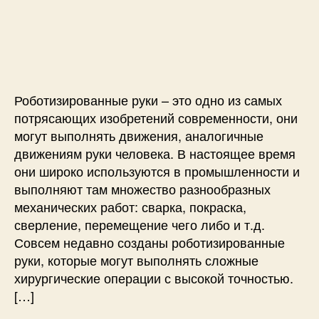
и
а
а
п
с
л
п
и
и
ь
и
с
У
ц
с
и
п
е
и
р
в
а
Роботизированные руки – это одно из самых
и
в
потрясающих изобретений современности, они
A
л
r
могут выполнять движения, аналогичные
я
d
движениям руки человека. В настоящее время
е
u
они широко используются в промышленности и
м
i
выполняют там множество разнообразных
а
n
я
механических работ: сварка, покраска,
o
ж
сверление, перемещение чего либо и т.д.
е
Совсем недавно созданы роботизированные
с
руки, которые могут выполнять сложные
т
хирургические операции с высокой точностью.
а
[…]
м
и