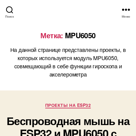
Поиск
Меню
Метка:
MPU6050
На данной странице представлены проекты, в
которых используется модуль MPU6050,
совмещающий в себе функции гироскопа и
акселерометра
Р
ПРОЕКТЫ НА ESP32
у
Беспроводная мышь на
б
р
ESP32 и MPU6050 с
и