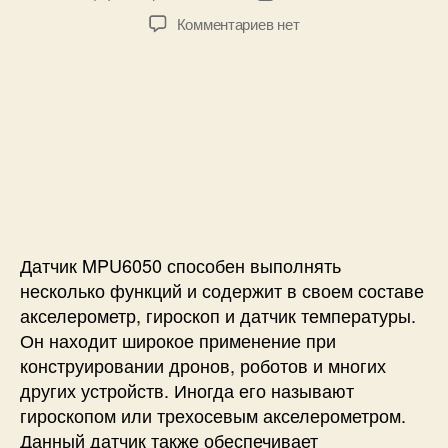
в
а
е
к
Комментариев
нет
т
т
т
з
о
а
р
а
р
з
а
п
з
а
M
и
а
п
P
с
п
и
U
и
и
с
6
П
с
и
0
о
и
5
д
0
к
к
Датчик MPU6050 способен выполнять
л
E
ю
несколько функций и содержит в своем составе
S
ч
акселерометр, гироскоп и датчик температуры.
P
е
Он находит широкое применение при
3
н
конструировании дронов, роботов и многих
2
и
других устройств. Иногда его называют
е
гироскопом или трехосевым акселерометром.
г
Данный датчик также обеспечивает
и