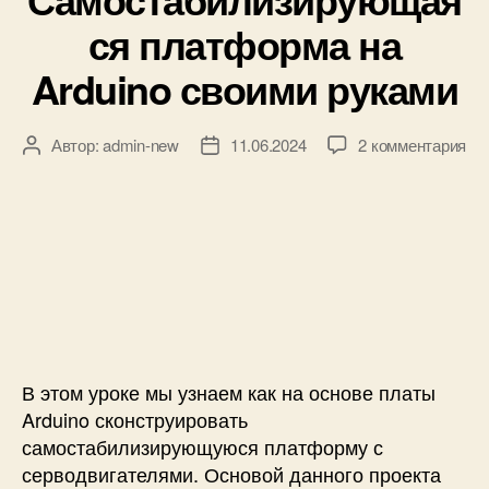
р
г
ся платформа на
и
и
к
Arduino своими руками
р
и
о
с
к
к
Автор:
admin-new
11.06.2024
2 комментария
А
Д
з
о
в
а
а
п
т
т
п
а
о
а
и
M
р
з
с
P
з
а
и
U
а
п
С
6
п
и
а
0
и
с
м
5
с
и
о
0
и
В этом уроке мы узнаем как на основе платы
с
к
Arduino сконструировать
т
п
самостабилизирующуюся платформу с
а
л
серводвигателями. Основой данного проекта
б
а