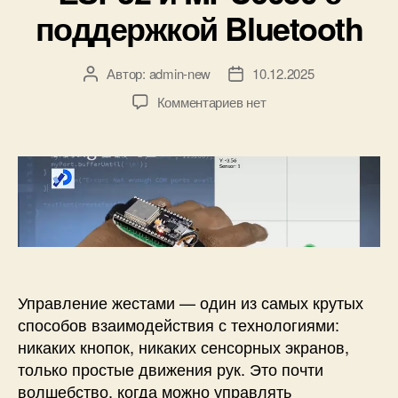
к
поддержкой Bluetooth
и
Автор:
admin-new
10.12.2025
А
Д
в
а
к
Комментариев
нет
т
т
з
о
а
а
р
з
п
з
а
и
а
п
с
п
и
и
и
с
Б
с
и
е
и
с
п
Управление жестами — один из самых крутых
р
способов взаимодействия с технологиями:
о
никаких кнопок, никаких сенсорных экранов,
в
только простые движения рук. Это почти
о
волшебство, когда можно управлять
д