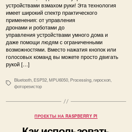
устройствами взмахом руки! Эта технология
н
а
имеет широкий спектр практического
я
применения: от управления
м
дронами и роботами до
ы
управления устройствами умного дома и
ш
даже помощи людям с ограниченными
ь
возможностями. Вместо нажатия кнопок или
н
голосовых команд вы можете просто двигать
а
рукой […]
E
S
P
Bluetooth
,
ESP32
,
MPU6050
,
Processing
,
гироскоп
,
3
М
фоторезистор
2
е
и
т
M
к
P
и
Р
U
ПРОЕКТЫ НА RASPBERRY PI
у
6
Как использовать
б
0