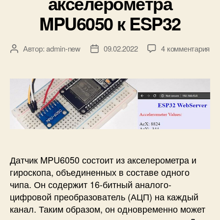
акселерометра
и
н
MPU6050 к ESP32
н
а
E
к
Автор:
admin-new
09.02.2022
4 комментария
А
Д
S
з
в
а
P
а
т
т
3
п
о
а
2
и
р
з
с
с
з
а
в
и
а
п
о
П
п
и
и
о
и
с
м
д
с
и
и
к
и
р
Датчик MPU6050 состоит из акселерометра и
л
у
гироскопа, объединенных в составе одного
ю
к
чипа. Он содержит 16-битный аналого-
ч
а
цифровой преобразователь (АЦП) на каждый
е
м
канал. Таким образом, он одновременно может
н
и