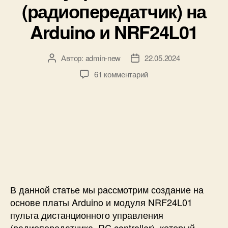
м
l
(радиопередатчик) на
и
а
l
Arduino и NRF24L01
н
)
а
A
Автор:
admin-new
22.05.2024
А
Д
r
в
а
d
к
61 комментарий
т
т
u
з
о
а
i
а
р
з
n
п
з
а
o
и
а
п
с
с
п
и
в
и
и
с
о
П
с
и
и
у
и
м
л
и
ь
В данной статье мы рассмотрим создание на
р
т
основе платы Arduino и модуля NRF24L01
у
д
пульта дистанционного управления
к
и
(радиопередатчика, RC controller), который
а