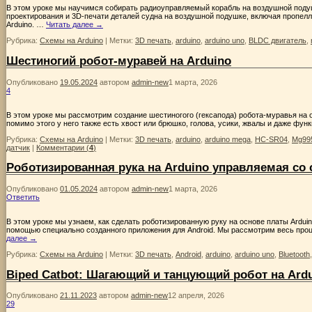
В этом уроке мы научимся собирать радиоуправляемый корабль на воздушной подушк
проектирования и 3D-печати деталей судна на воздушной подушке, включая пропел
Arduino. …
Читать далее
→
Рубрика:
Схемы на Arduino
|
Метки:
3D печать
,
arduino
,
arduino uno
,
BLDC двигатель
,
Шестиногий робот-муравей на Arduino
Опубликовано
19.05.2024
автором
admin-new
1 марта, 2026
4
В этом уроке мы рассмотрим создание шестиногого (гексапода) робота-муравья на осн
помимо этого у него также есть хвост или брюшко, голова, усики, жвалы и даже фу
Рубрика:
Схемы на Arduino
|
Метки:
3D печать
,
arduino
,
arduino mega
,
HC-SR04
,
Mg99
датчик
|
Комментарии (
4
)
Роботизированная рука на Arduino управляемая со
Опубликовано
01.05.2024
автором
admin-new
1 марта, 2026
Ответить
В этом уроке мы узнаем, как сделать роботизированную руку на основе платы Ardui
помощью специально созданного приложения для Android. Мы рассмотрим весь проц
далее
→
Рубрика:
Схемы на Arduino
|
Метки:
3D печать
,
Android
,
arduino
,
arduino uno
,
Bluetooth
Biped Catbot: Шагающий и танцующий робот на Ard
Опубликовано
21.11.2023
автором
admin-new
12 апреля, 2026
29