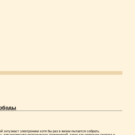
вободы
 энтузиаст электроники хотя бы раз в жизни пытается собрать.
ь для множества практических применений, таких как операции захвата и