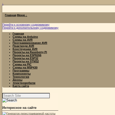
↓
Главная
Меню ↓
Перейти к основному содержимому
Перейти к дополнительному содержимому
Главная
Схемы на Arduino
Схемы на AVR
Программирование AVR
Практикум AVR
Конструкции AVR
Проекты на Raspberry Pi
Проекты на ESP8266
Проекты на ESP32
Проекты на STM32
Схемы на PIC
Схемы на MSP430
Программы
Компоненты
Технологии
Дроны
Электромобили
Карта сайта
Найти:
Интересное на сайте