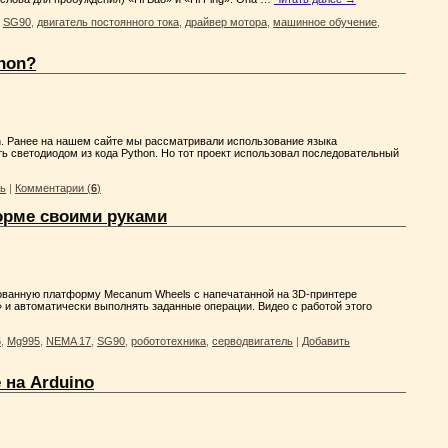
,
SG90
,
двигатель постоянного тока
,
драйвер мотора
,
машинное обучение
,
hon?
n. Ранее на нашем сайте мы рассматривали использование языка
ь светодиодом из кода Python. Но тот проект использовал последовательный
ль
|
Комментарии (
6
)
орме своими руками
ованную платформу Mecanum Wheels с напечатанной на 3D-принтере
» и автоматически выполнять заданные операции. Видео с работой этого
5
,
Mg995
,
NEMA 17
,
SG90
,
робототехника
,
серводвигатель
|
Добавить
на Arduino