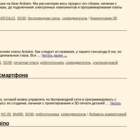
е на базе Arduino. Мы рассмотрим весь процесс его сборки, начиная с
леры, до подключения электронных компонентов и программирования платы
nRF24L01
,
SG90
,
беспроводная связь
,
серводвигатель
|
Комментарии (
2
)
ове платы Arduino. Как следует из названия, у нашего гексапода 6 ног, но
нкциональные глаза. Все …
Читать далее
→
5
,
SG90
,
печатная плата
,
робототехника
,
серводвигатель
,
ультразвуковой
 смартфона
no, которой можно управлять по беспроводной сети и программировать с
есс ее создания, начиная с проектирования и 3D-печати деталей …
Читать
,
HC-05
,
Mg995
,
SG90
,
робототехника
,
серводвигатель
|
Добавить комментарий
uino