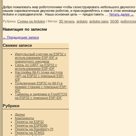
Добро пожаловать мир робототехники чтобы сконструировать небольшого двуногого р
нашим харизматичным двуногим роботом, и присоединяйтесь к нам в этом инновац
Arduino и серводвигатели . Наша основная цель — предоставить …
Читать далее
→
Рубрика:
Схемы на Arduino
|
Метки:
3D печать
,
arduino
,
arduino nano
,
SG90
,
робототе
Навигация по записям
←
Предыдущие записи
Свежие записи
Импульсный счетчик на ESP32 с
использованием ESP-IDF и
поворотного энкодера
Связь по UART на ESP32 с
использованием ESP-IDF
Настройка Wi-Fi точки доступа
(AP) на ESP32 с помощью ESP-
IDF
Подключение ESP32 по Wi-Fi в
режиме станции с помощью ESP-
IDF
Таймеры и задержки в FreeRTOS
на ESP32 с помощью ESP-IDF
Рубрики
Дроны
Компоненты
Проекты на ESP32
Проекты на ESP8266
Проекты на Raspberry Pi
Проекты на STM32