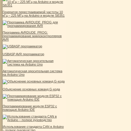
Генератор перестраиваемой частоты 10
кГц – 225 МГц на Arduino и модуле Si5351
Программа AVRDUDE_PROG:
программирование микроконтроллеров
AVR
USBASP AVR программатор
Автоматическая оросительная система
на Arduino Uno
Объяснение основных команд G-кода
Программирование модуля ESP32 с
помощью Arduino IDE
Использование стандарта CAN в Arduino
– полное руководство