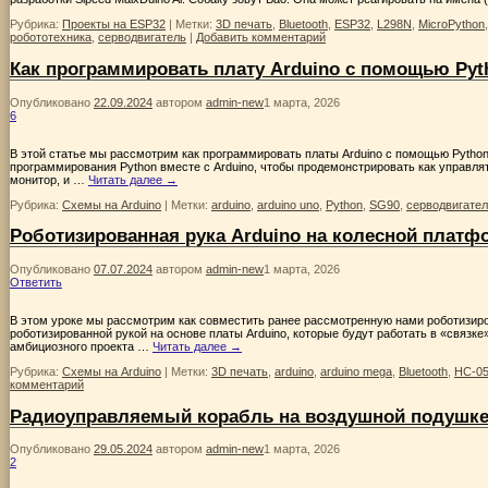
Рубрика:
Проекты на ESP32
|
Метки:
3D печать
,
Bluetooth
,
ESP32
,
L298N
,
MicroPython
робототехника
,
серводвигатель
|
Добавить комментарий
Как программировать плату Arduino с помощью Pyt
Опубликовано
22.09.2024
автором
admin-new
1 марта, 2026
6
В этой статье мы рассмотрим как программировать платы Arduino с помощью Pytho
программирования Python вместе с Arduino, чтобы продемонстрировать как управлят
монитор, и …
Читать далее
→
Рубрика:
Схемы на Arduino
|
Метки:
arduino
,
arduino uno
,
Python
,
SG90
,
серводвигате
Роботизированная рука Arduino на колесной платф
Опубликовано
07.07.2024
автором
admin-new
1 марта, 2026
Ответить
В этом уроке мы рассмотрим как совместить ранее рассмотренную нами роботизир
роботизированной рукой на основе платы Arduino, которые будут работать в «связке
амбициозного проекта …
Читать далее
→
Рубрика:
Схемы на Arduino
|
Метки:
3D печать
,
arduino
,
arduino mega
,
Bluetooth
,
HC-0
комментарий
Радиоуправляемый корабль на воздушной подушке 
Опубликовано
29.05.2024
автором
admin-new
1 марта, 2026
2