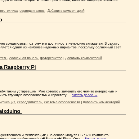
ототехника
,
серводвигатель
|
Добавить комментарий
o
но сократились, поэтому его доступность неуклонно снижается. В связи с
вляется одним из наиболее надежных вариантов, поскольку солнечный свет
атель
,
солнечная панель
,
фоторезистор
|
Добавить комментарий
 Raspberry Pi
себя таким устаревшим. Мне хотелось заменить его чем-то интересным и
печить «лучшую безопасность» и «простоту …
Читать далее
→
тификация
,
серводвигатель
,
система безопасности
|
Добавить комментарий
aixduino
кусственного интеллекта (ИИ) на основе модуля ESP32 и комплекта
(слова для пробуждения) «Hi Bao» и «Hi Ping». Она …
Читать далее
→