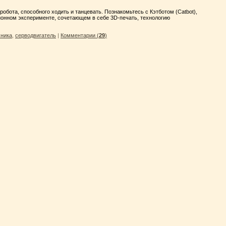
обота, способного ходить и танцевать. Познакомьтесь с Кэтботом (Catbot),
ионном эксперименте, сочетающем в себе 3D-печать, технологию
хника
,
серводвигатель
|
Комментарии (
29
)