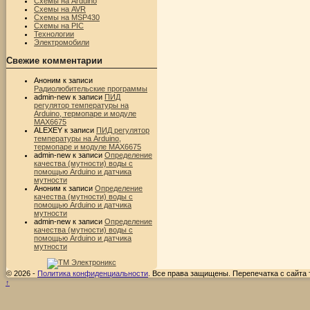
Схемы на Arduino
Схемы на AVR
Схемы на MSP430
Схемы на PIC
Технологии
Электромобили
Свежие комментарии
Аноним
к записи
Радиолюбительские программы
admin-new
к записи
ПИД
регулятор температуры на
Arduino, термопаре и модуле
MAX6675
ALEXEY
к записи
ПИД регулятор
температуры на Arduino,
термопаре и модуле MAX6675
admin-new
к записи
Определение
качества (мутности) воды с
помощью Arduino и датчика
мутности
Аноним
к записи
Определение
качества (мутности) воды с
помощью Arduino и датчика
мутности
admin-new
к записи
Определение
качества (мутности) воды с
помощью Arduino и датчика
мутности
© 2026 -
Политика конфиденциальности
. Все права защищены. Перепечатка с сайта
↑