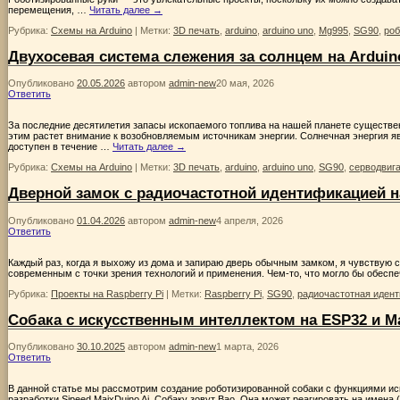
перемещения, …
Читать далее
→
Рубрика:
Схемы на Arduino
|
Метки:
3D печать
,
arduino
,
arduino uno
,
Mg995
,
SG90
,
роб
Двухосевая система слежения за солнцем на Arduin
Опубликовано
20.05.2026
автором
admin-new
20 мая, 2026
Ответить
За последние десятилетия запасы ископаемого топлива на нашей планете существен
этим растет внимание к возобновляемым источникам энергии. Солнечная энергия я
доступен в течение …
Читать далее
→
Рубрика:
Схемы на Arduino
|
Метки:
3D печать
,
arduino
,
arduino uno
,
SG90
,
серводвиг
Дверной замок с радиочастотной идентификацией на
Опубликовано
01.04.2026
автором
admin-new
4 апреля, 2026
Ответить
Каждый раз, когда я выхожу из дома и запираю дверь обычным замком, я чувствую 
современным с точки зрения технологий и применения. Чем-то, что могло бы обес
Рубрика:
Проекты на Raspberry Pi
|
Метки:
Raspberry Pi
,
SG90
,
радиочастотная иден
Собака с искусственным интеллектом на ESP32 и M
Опубликовано
30.10.2025
автором
admin-new
1 марта, 2026
Ответить
В данной статье мы рассмотрим создание роботизированной собаки с функциями ис
разработки Sipeed MaixDuino Ai. Собаку зовут Bao. Она может реагировать на имена 