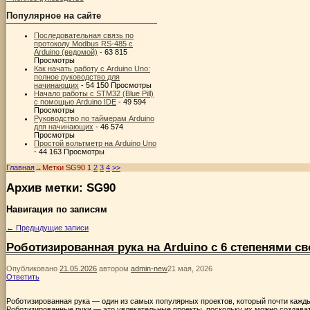
Популярное на сайте
Последовательная связь по
протоколу Modbus RS-485 с
Arduino (ведомой)
- 63 815
Просмотры
Как начать работу с Arduino Uno:
полное руководство для
начинающих
- 54 150 Просмотры
Начало работы с STM32 (Blue Pill)
с помощью Arduino IDE
- 49 594
Просмотры
Руководство по таймерам Arduino
для начинающих
- 46 574
Просмотры
Простой вольтметр на Arduino Uno
- 44 163 Просмотры
Главная
→Метки
SG90
1
2
3
4
>>
Архив метки:
SG90
Навигация по записям
←
Предыдущие записи
Роботизированная рука на Arduino с 6 степенями с
Опубликовано
21.05.2026
автором
admin-new
21 мая, 2026
Ответить
Роботизированная рука — один из самых популярных проектов, который почти каждый
Роботизированные руки — это увлекательные проекты, поскольку их можно создават