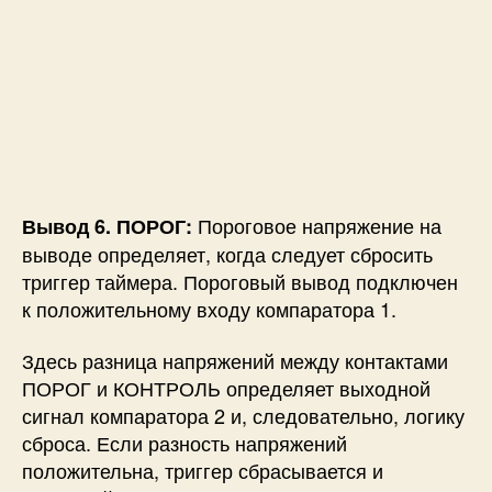
ПОРОГ и КОНТРОЛЬ определяет выходной
сигнал компаратора 2 и, следовательно, логику
сброса. Если разность напряжений
положительна, триггер сбрасывается и
выходной сигнал становится низким. Если
разница отрицательная, выходной сигнал
определяет логика на выводе SET.
Если управляющий контакт открыт,
то напряжение, равное или превышающее
VCC*(2/3) (т.е. 6 В для источника питания 9 В),
приведет к сбросу триггера. Таким образом,
выход становится низким.
Таким образом, мы можем заключить, что
напряжение на выводе ПОРОГ определяет,
когда выходной сигнал должен перейти в
низкий уровень, когда управляющий вывод