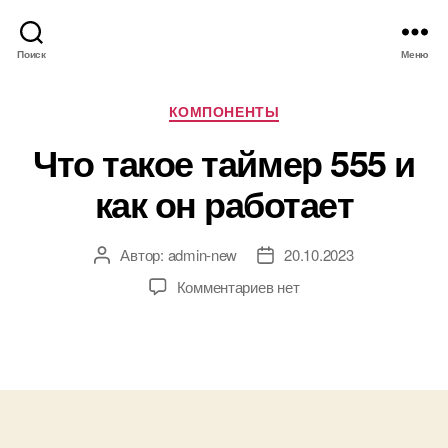
Поиск
Меню
Р
КОМПОНЕНТЫ
у
Что такое таймер 555 и
б
р
как он работает
и
к
и
Автор:
admin-new
20.10.2023
А
Д
в
а
к
Комментариев
нет
т
т
з
о
а
а
р
з
п
з
а
и
а
п
с
п
и
и
и
с
Ч