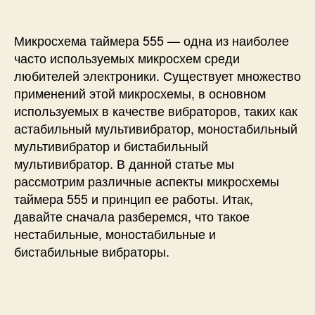
с
и
т
и
о
Микросхема таймера 555 — одна из наиболее
т
а
часто используемых микросхем среди
к
любителей электроники. Существует множество
о
применений этой микросхемы, в основном
е
используемых в качестве вибраторов, таких как
т
астабильный мультивибратор, моностабильный
а
мультивибратор и бистабильный
й
мультивибратор
. В данной статье мы
м
рассмотрим различные аспекты микросхемы
е
р
таймера 555 и принцип ее работы. Итак,
5
давайте сначала разберемся, что такое
5
нестабильные, моностабильные и
5
бистабильные вибраторы.
и
к
а
к