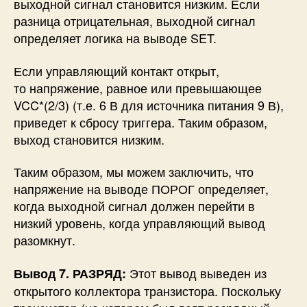
разомкнут.
Этот вывод выведен из
Вывод 7. РАЗРЯД:
открытого коллектора транзистора. Поскольку
транзистор (на котором был взят разрядный
вывод, Q1 подключил свою базу к Qbar. Всякий
раз, когда выходной сигнал становится низким
или триггер сбрасывается, разрядный контакт
замыкается на землю. Поскольку Qbar будет
высоким, когда Q низкий, транзистор Q1
включается, когда база транзистора получает
питание.
Этот вывод обычно разряжает конденсатор
в
нестабильной конфигурации
, поэтому он
называется РАЗРЯД.
Похожие Статьи