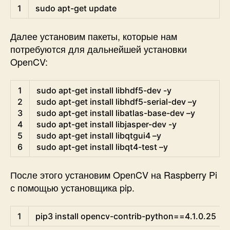
Shell
1
sudo 
apt
-
get
update
Далее установим пакеты, которые нам
потребуются для дальнейшей установки
OpenCV:
Shell
1
sudo 
apt
-
get
install 
libhdf5
-
dev
-
y
2
sudo 
apt
-
get
install 
libhdf5
-
serial
-
dev
–
y
3
sudo 
apt
-
get
install 
libatlas
-
base
-
dev
–
y
4
sudo 
apt
-
get
install 
libjasper
-
dev
-
y
5
sudo 
apt
-
get
install 
libqtgui4
–
y
6
sudo 
apt
-
get
install 
libqt4
-
test
–
y
После этого установим OpenCV на Raspberry Pi
с помощью установщика pip.
Shell
1
pip3 
install 
opencv
-
contrib
-
python
==
4.1.0.25