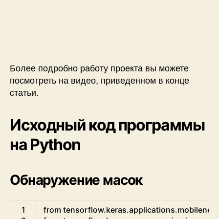
Более подробно работу проекта вы можете
посмотреть на видео, приведенном в конце
статьи.
Исходный код программы
на Python
Обнаружение масок
Python
1
from
tensorflow
.
keras
.
applications
.
mobilenet_