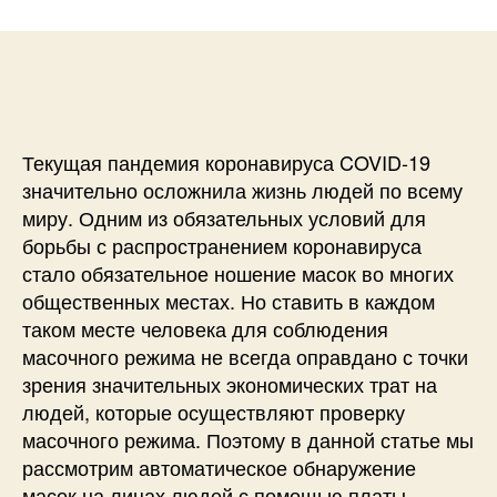
и
а
п
с
п
и
и
и
с
О
с
и
б
и
н
а
Текущая пандемия коронавируса COVID-19
р
значительно осложнила жизнь людей по всему
у
миру. Одним из обязательных условий для
ж
борьбы с распространением коронавируса
е
стало обязательное ношение масок во многих
н
общественных местах. Но ставить в каждом
и
е
таком месте человека для соблюдения
м
масочного режима не всегда оправдано с точки
а
зрения значительных экономических трат на
с
людей, которые осуществляют проверку
о
масочного режима. Поэтому в данной статье мы
к
рассмотрим автоматическое обнаружение
н
масок на лицах людей с помощью платы
а