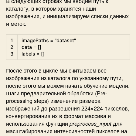
В следующих строках мы вводим путь к
каталогу, в котором хранятся наши
изображения, и инициализируем списки данных
и меток.
Python
1
imagePaths
=
"dataset"
2
data
=
[
]
3
labels
=
[
]
После этого в цикле мы считываем все
изображения из каталога по указанному пути,
после этого мы можем начать обучение модели.
Шаги предварительной обработки (Pre-
processing steps) изменение размера
изображений до разрешения 224×224 пикселов,
конвертирования их в формат массива и
использования функции
для
preprocess_input
масштабирования интенсивностей пикселов на