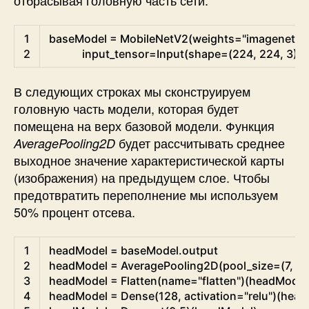
отбрасывая головную часть сети.
Python
1
baseModel
=
MobileNetV2
(
weights
=
"imagenet"
,
2
input_tensor
=
Input
(
shape
=
(
224
,
224
,
3
)
)
)
В следующих строках мы сконструируем
головную часть модели, которая будет
помещена на верх базовой модели. Функция
будет рассчитывать среднее
AveragePooling2D
выходное значение характеристической карты
(изображения) на предыдущем слое. Чтобы
предотвратить переполнение мы используем
50% процент отсева.
Python
1
headModel
=
baseModel
.
output
2
headModel
=
AveragePooling2D
(
pool_size
=
(
7
,
7
)
3
headModel
=
Flatten
(
name
=
"flatten"
)
(
headModel
4
headModel
=
Dense
(
128
,
activation
=
"relu"
)
(
head