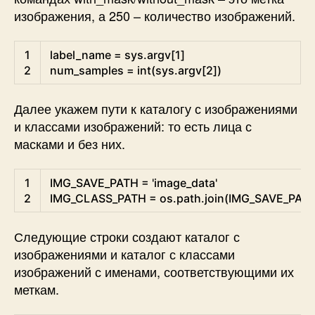
изображения, а 250 – количество изображений.
Python
1
label_name
=
sys
.
argv
[
1
]
2
num_samples
=
int
(
sys
.
argv
[
2
]
)
Далее укажем пути к каталогу с изображениями
и классами изображений: то есть лица с
масками и без них.
Python
1
IMG_SAVE_PATH
=
'image_data'
2
IMG_CLASS_PATH
=
os.path
.
join
(
IMG_SAVE_PAT
Следующие строки создают каталог с
изображениями и каталог с классами
изображений с именами, соответствующими их
меткам.