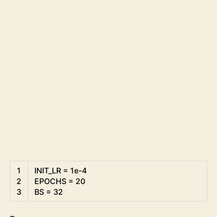
Python
1
INIT_LR
=
1e
-
4
2
EPOCHS
=
20
3
BS
=
32