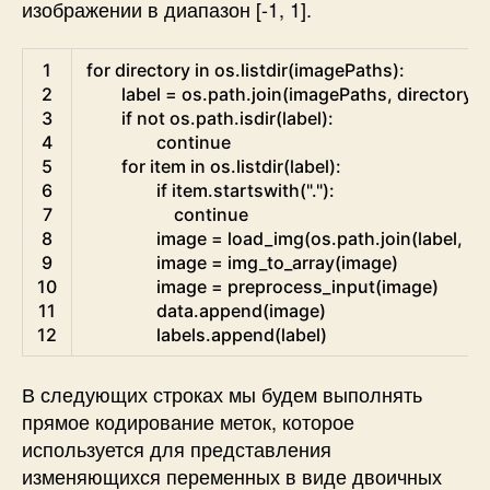
изображении в диапазон [-1, 1].
Python
1
for
directory 
in
os
.
listdir
(
imagePaths
)
:
2
label
=
os.path
.
join
(
imagePaths
,
directory
)
3
if
not
os.path
.
isdir
(
label
)
:
4
continue
5
for
item 
in
os
.
listdir
(
label
)
:
6
if
item
.
startswith
(
"."
)
:
7
continue
8
image
=
load_img
(
os.path
.
join
(
label
,
it
9
image
=
img_to_array
(
image
)
10
image
=
preprocess_input
(
image
)
11
data
.
append
(
image
)
12
labels
.
append
(
label
)
В следующих строках мы будем выполнять
прямое кодирование меток, которое
используется для представления
изменяющихся переменных в виде двоичных