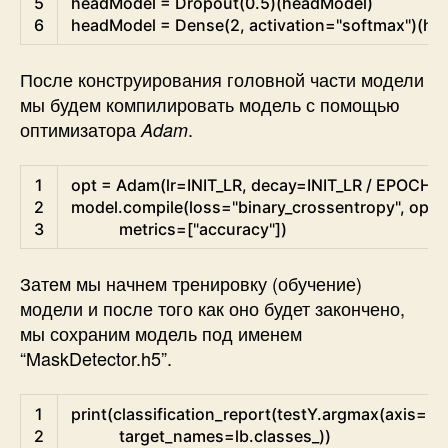
5
headModel
=
Dropout
(
0.5
)
(
headModel
)
6
headModel
=
Dense
(
2
,
activation
=
"softmax"
)
(
he
После конструирования головной части модели
мы будем компилировать модель с помощью
оптимизатора
.
Adam
Python
1
opt
=
Adam
(
lr
=
INIT_LR
,
decay
=
INIT_LR
/
EPOCHS
)
2
model
.
compile
(
loss
=
"binary_crossentropy"
,
opti
3
metrics
=
[
"accuracy"
]
)
Затем мы начнем тренировку (обучение)
модели и после того как оно будет закончено,
мы сохраним модель под именем
“MaskDetector.h5”.
Python
1
print
(
classification_report
(
testY
.
argmax
(
axis
=
1
)
,
2
target_names
=
lb
.
classes_
)
)