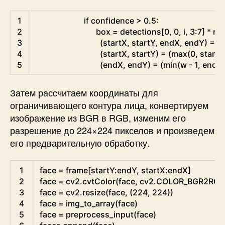
Python
1
if
confidence
>
0.5
:
2
box
=
detections
[
0
,
0
,
i
,
3
:
7
]
*
np
3
(
startX
,
startY
,
endX
,
endY
)
=
b
4
(
startX
,
startY
)
=
(
max
(
0
,
startX
5
(
endX
,
endY
)
=
(
min
(
w
-
1
,
endX
Затем рассчитаем координаты для
ограничивающего контура лица, конвертируем
изображение из BGR в RGB, изменим его
разрешение до 224×224 пикселов и произведем
его предварительную обработку.
Python
1
face
=
frame
[
startY
:
endY
,
startX
:
endX
]
2
face
=
cv2
.
cvtColor
(
face
,
cv2
.
COLOR_BGR2RGB
3
face
=
cv2
.
resize
(
face
,
(
224
,
224
)
)
4
face
=
img_to_array
(
face
)
5
face
=
preprocess_input
(
face
)