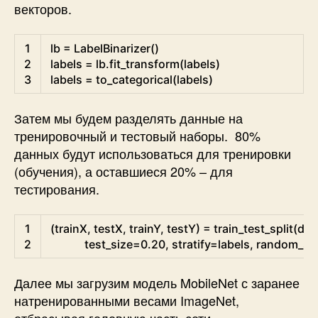
векторов.
Python
1
lb
=
LabelBinarizer
(
)
2
labels
=
lb
.
fit_transform
(
labels
)
3
labels
=
to_categorical
(
labels
)
Затем мы будем разделять данные на
тренировочный и тестовый наборы. 80%
данных будут использоваться для тренировки
(обучения), а оставшиеся 20% – для
тестирования.
Python
1
(
trainX
,
testX
,
trainY
,
testY
)
=
train_test_split
(
dat
2
test_size
=
0.20
,
stratify
=
labels
,
random_st
Далее мы загрузим модель MobileNet с заранее
натренированными весами ImageNet,