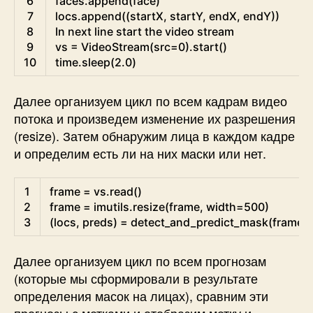
6
faces
.
append
(
face
)
7
locs
.
append
(
(
startX
,
startY
,
endX
,
endY
)
)
8
In
next
line 
start 
the 
video 
stream
9
vs
=
VideoStream
(
src
=
0
)
.
start
(
)
10
time
.
sleep
(
2.0
)
Далее организуем цикл по всем кадрам видео
потока и произведем изменение их разрешения
(resize). Затем обнаружим лица в каждом кадре
и определим есть ли на них маски или нет.
Python
1
frame
=
vs
.
read
(
)
2
frame
=
imutils
.
resize
(
frame
,
width
=
500
)
3
(
locs
,
preds
)
=
detect_and_predict_mask
(
frame
,
Далее организуем цикл по всем прогнозам
(которые мы сформировали в результате
определения масок на лицах), сравним эти
прогнозы с метками и отобразим метку и