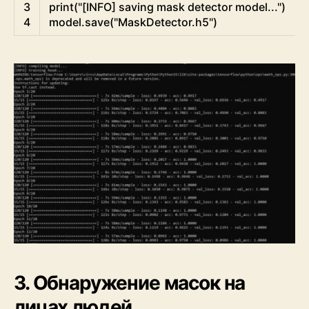
3
print
(
"[INFO] saving mask detector model..."
)
4
model
.
save
(
"MaskDetector.h5"
)
3. Обнаружение масок на
лицах людей