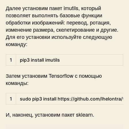
Далее установим пакет imutils, который
позволяет выполнять базовые функции
обработки изображений: перевод, ротация,
изменение размера, скелетирование и другие.
Для его установки используйте следующую
команду:
Shell
1
pip3 
install 
imutils
Затем установим Tensorflow с помощью
команды:
Shell
1
sudo 
pip3 
install 
https
:
/
/
github
.com
/
lhelontra
/
te
И, наконец, установим пакет sklearn.