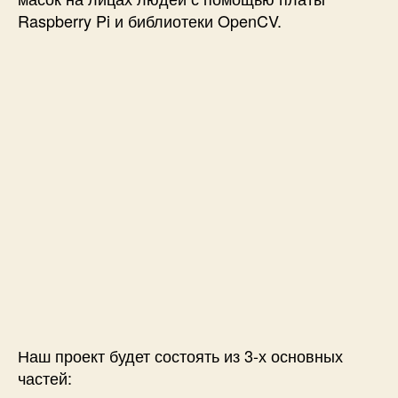
Raspberry Pi и библиотеки OpenCV.
л
и
ц
а
х
л
ю
д
е
й
с
п
о
м
о
щ
ь
ю
Наш проект будет состоять из 3-х основных
R
частей:
a