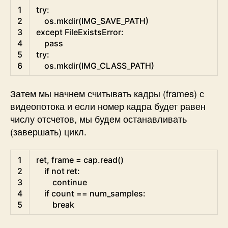
Python
1
try
:
2
os
.
mkdir
(
IMG_SAVE_PATH
)
3
except
FileExistsError
:
4
pass
5
try
:
6
os
.
mkdir
(
IMG_CLASS_PATH
)
Затем мы начнем считывать кадры (frames) с
видеопотока и если номер кадра будет равен
числу отсчетов, мы будем останавливать
(завершать) цикл.
Python
1
ret
,
frame
=
cap
.
read
(
)
2
if
not
ret
:
3
continue
4
if
count
==
num_samples
:
5
break