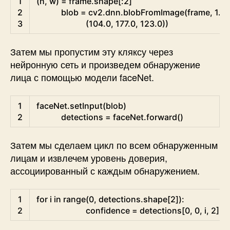
1
(
h
,
w
)
=
frame
.
shape
[
:
2
]
2
blob
=
cv2
.
dnn
.
blobFromImage
(
frame
,
1.0
,
3
(
104.0
,
177.0
,
123.0
)
)
Затем мы пропустим эту кляксу через
нейронную сеть и произведем обнаружение
лица с помощью модели faceNet.
Python
1
faceNet
.
setInput
(
blob
)
2
detections
=
faceNet
.
forward
(
)
Затем мы сделаем цикл по всем обнаруженным
лицам и извлечем уровень доверия,
ассоциированный с каждым обнаружением.
Python
1
for
i
in
range
(
0
,
detections
.
shape
[
2
]
)
:
2
confidence
=
detections
[
0
,
0
,
i
,
2
]