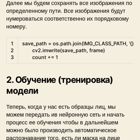
Далее мы будем сохранять все изображения по
определенному пути. Все изображения будут
нумероваться соответственно их порядковому
номеру.
Python
1
save_path
=
os.path
.
join
(
IMG_CLASS_PATH
,
'{}.jp
2
cv2
.
imwrite
(
save_path
,
frame
)
3
count
+=
1
2. Обучение (тренировка)
модели
Теперь, когда у нас есть образцы лиц, мы
можем передать ив нейронную сеть и начать
процесс ее обучения чтобы в дальнейшем
можно было производить автоматическое
распознавание того, есть ли маска на лице