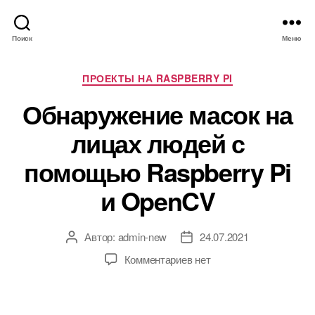
Поиск
Меню
Р
ПРОЕКТЫ НА RASPBERRY PI
у
Обнаружение масок на
б
р
лицах людей с
и
к
помощью Raspberry Pi
и
и OpenCV
Автор:
admin-new
24.07.2021
А
Д
в
а
к
Комментариев
нет
т
т
з
о
а
а
р
з
п
з
а