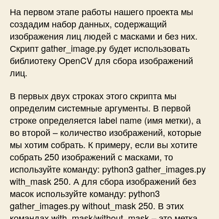
На первом этапе работы нашего проекта мы
создадим набор данных, содержащий
изображения лиц людей с масками и без них.
Скрипт
gather_image.py
будет использовать
библиотеку OpenCV для сбора изображений
лиц.
В первых двух строках этого скрипта мы
определим системные аргументы. В первой
строке определяется label name (имя метки), а
во второй – количество изображений, которые
мы хотим собрать. К примеру, если вы хотите
собрать 250 изображений с масками, то
используйте команду: python3 gather_images.py
with_mask 250. А для сбора изображений без
масок используйте команду: python3
gather_images.py without_mask 250. В этих
командах with_mask/without_mask – это метка