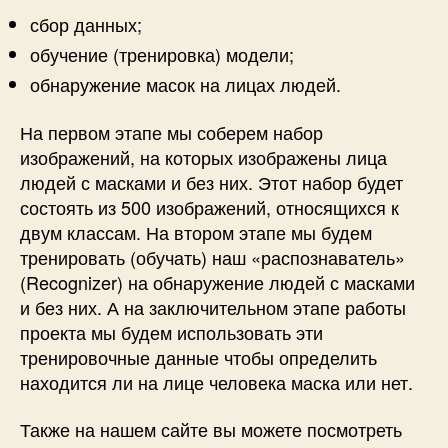
s
сбор данных;
p
обучение (тренировка) модели;
b
e
обнаружение масок на лицах людей.
r
r
На первом этапе мы соберем набор
y
изображений, на которых изображены лица
P
людей с масками и без них. Этот набор будет
i
состоять из 500 изображений, относящихся к
и
двум классам. На втором этапе мы будем
O
тренировать (обучать) наш «распознаватель»
p
e
(Recognizer) на обнаружение людей с масками
n
и без них. А на заключительном этапе работы
C
проекта мы будем использовать эти
V
тренировочные данные чтобы определить
находится ли на лице человека маска или нет.
Также на нашем сайте вы можете посмотреть