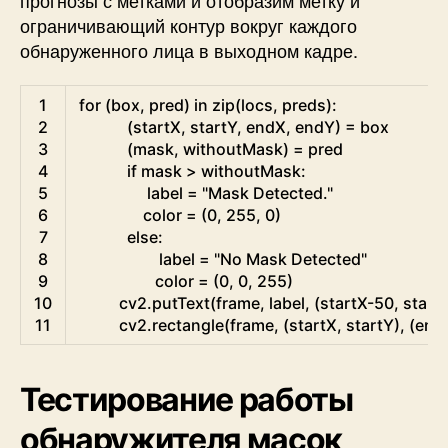
ограничивающий контур вокруг каждого
обнаруженного лица в выходном кадре.
Python
1
for
(
box
,
pred
)
in
zip
(
locs
,
preds
)
:
2
(
startX
,
startY
,
endX
,
endY
)
=
box
3
(
mask
,
withoutMask
)
=
pred  
4
if
mask
>
withoutMask
:
5
label
=
"Mask Detected."
6
color
=
(
0
,
255
,
0
)
7
else
:
8
label
=
"No Mask Detected"
9
color
=
(
0
,
0
,
255
)
10
cv2
.
putText
(
frame
,
label
,
(
startX
-
50
,
start
11
cv2
.
rectangle
(
frame
,
(
startX
,
startY
)
,
(
end
Тестирование работы
обнаружителя масок