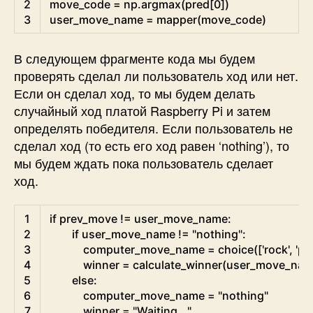
2
move_code
=
np
.
argmax
(
pred
[
0
]
)
3
user_move_name
=
mapper
(
move_code
)
В следующем фрагменте кода мы будем
проверять сделал ли пользователь ход или нет.
Если он сделал ход, то мы будем делать
случайный ход платой Raspberry Pi и затем
определять победителя. Если пользователь не
сделал ход (то есть его ход равен ‘nothing’), то
мы будем ждать пока пользователь сделает
ход.
Python
1
if
prev_move
!=
user_move_name
:
2
if
user_move_name
!=
"nothing"
:
3
computer_move_name
=
choice
(
[
'rock'
,
'pa
4
winner
=
calculate_winner
(
user_move_na
5
else
:
6
computer_move_name
=
"nothing"
7
winner
=
"Waiting..."