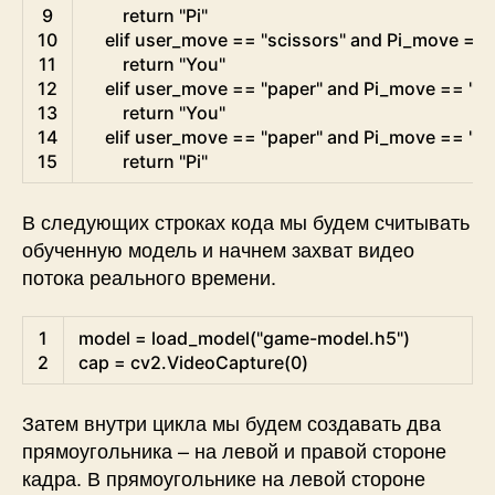
9
return
"Pi"
10
elif
user_move
==
"scissors"
and
Pi_move
==
11
return
"You"
12
elif
user_move
==
"paper"
and
Pi_move
==
"ro
13
return
"You"
14
elif
user_move
==
"paper"
and
Pi_move
==
"sc
15
return
"Pi"
В следующих строках кода мы будем считывать
обученную модель и начнем захват видео
потока реального времени.
Python
1
model
=
load_model
(
"game-model.h5"
)
2
cap
=
cv2
.
VideoCapture
(
0
)
Затем внутри цикла мы будем создавать два
прямоугольника – на левой и правой стороне
кадра. В прямоугольнике на левой стороне