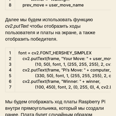
8
prev_move
=
user_move_name
Далее мы будем использовать функцию
чтобы отобразить ходы
cv2.putText
пользователя и платы на экране, а также
отобразить победителя.
Python
1
font
=
cv2
.
FONT_HERSHEY_SIMPLEX
2
cv2
.
putText
(
frame
,
"Your Move: "
+
user_move
3
(
10
,
50
)
,
font
,
1
,
(
255
,
255
,
255
)
,
2
,
cv2
.
4
cv2
.
putText
(
frame
,
"Pi's Move: "
+
computer_m
5
(
330
,
50
)
,
font
,
1
,
(
255
,
255
,
255
)
,
2
,
cv2
6
cv2
.
putText
(
frame
,
"Winner: "
+
winner
,
7
(
100
,
450
)
,
font
,
2
,
(
0
,
255
,
0
)
,
4
,
cv2
.
LI
Мы будем отображать ход платы Raspberry Pi
внутри прямоугольника, который мы создали
ранее. Плата будет случайным образом