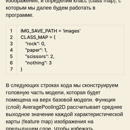
изображения, и определим класс (class map), с
которым мы далее будем работать в
программе.
Python
1
IMG_SAVE_PATH
=
'images'
2
CLASS_MAP
=
{
3
"rock"
:
0
,
4
"paper"
:
1
,
5
"scissors"
:
2
,
6
"nothing"
:
3
7
}
В следующих строках кода мы сконструируем
головную часть модели, которая будет
помещена на верх базовой модели. Функция
(слой) AveragePooling2D рассчитывает среднее
выходное значение каждой характеристической
карты (feature map) изображения на
предыдущем слое. Чтобы избежать