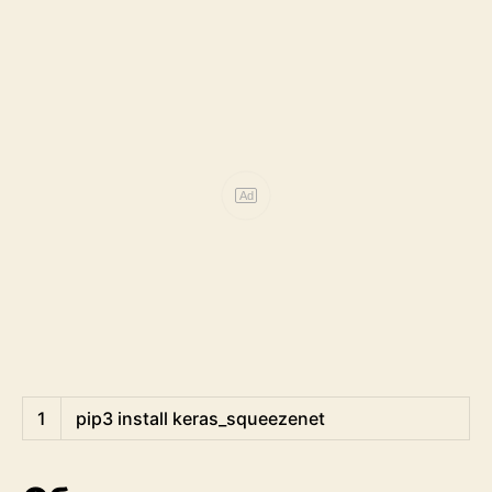
Ad
Shell
1
pip3 
install 
keras_squeezenet