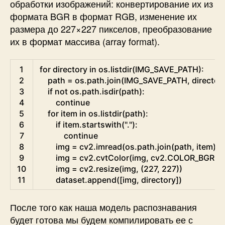
обработки изображений: конвертирование их из
формата BGR в формат RGB, изменение их
размера до 227×227 пикселов, преобразование
их в формат массива (array format).
Python
1
for
directory 
in
os
.
listdir
(
IMG_SAVE_PATH
)
:
2
path
=
os.path
.
join
(
IMG_SAVE_PATH
,
director
3
if
not
os.path
.
isdir
(
path
)
:
4
continue
5
for
item 
in
os
.
listdir
(
path
)
:
6
if
item
.
startswith
(
"."
)
:
7
continue
8
img
=
cv2
.
imread
(
os.path
.
join
(
path
,
item
)
)
9
img
=
cv2
.
cvtColor
(
img
,
cv2
.
COLOR_BGR2
10
img
=
cv2
.
resize
(
img
,
(
227
,
227
)
)
11
dataset
.
append
(
[
img
,
directory
]
)
После того как наша модель распознавания
будет готова мы будем компилировать ее с