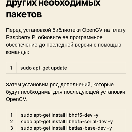
других необходимых
пакетов
Перед установкой библиотеки OpenCV на плату
Raspberry Pi обновите ее программное
обеспечение до последней версии с помощью
команды:
Shell
1
sudo 
apt
-
get
update
Затем установим ряд дополнений, которые
будут необходимы для последующей установки
OpenCV.
Shell
1
sudo 
apt
-
get
install 
libhdf5
-
dev
-
y
2
sudo 
apt
-
get
install 
libhdf5
-
serial
-
dev
–
y
3
sudo 
apt
-
get
install 
libatlas
-
base
-
dev
–
y