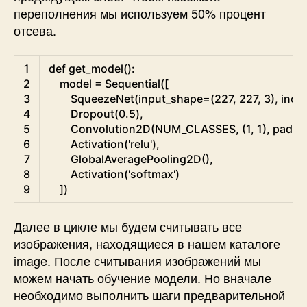
переполнения мы используем 50% процент
отсева.
Python
1
def
get_model
(
)
:
2
model
=
Sequential
(
[
3
SqueezeNet
(
input_shape
=
(
227
,
227
,
3
)
,
incl
4
Dropout
(
0.5
)
,
5
Convolution2D
(
NUM_CLASSES
,
(
1
,
1
)
,
paddi
6
Activation
(
'relu'
)
,
7
GlobalAveragePooling2D
(
)
,
8
Activation
(
'softmax'
)
9
]
)
Далее в цикле мы будем считывать все
изображения, находящиеся в нашем каталоге
image. После считывания изображений мы
можем начать обучение модели. Но вначале
необходимо выполнить шаги предварительной