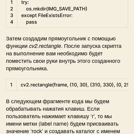
Shell
1
try
:
2
os
.mkdir
(
IMG_SAVE_PATH
)
3
except 
FileExistsError
:
4
pass
Затем создадим прямоугольник с помощью
функции
. После запуска скрипта
cv2.rectangle
на выполнение вам необходимо будет
поместить свои руки внутрь этого созданного
прямоугольника.
Python
1
cv2
.
rectangle
(
frame
,
(
10
,
30
)
,
(
310
,
330
)
,
(
0
,
255
В следующем фрагменте кода мы будем
обрабатывать нажатия клавиш. Если
пользователь нажимает клавишу ‘r’, то мы
имени метки (label name) будем присваивать
значение ‘rock’ и создавать каталог с именем