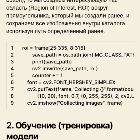
область (Region of Interest, ROI) вокруг
прямоугольника, который мы создали ранее, и
сохраняем все изображения внутри каталога
используя путь определенный ранее.
Python
1
roi
=
frame
[
25
:
335
,
8
:
315
]
2
save_path
=
os.path
.
join
(
IMG_CLASS_PATH
,
3
print
(
save_path
)
4
cv2
.
imwrite
(
save_path
,
roi
)
5
counter
+=
1
6
font
=
cv2
.
FONT_HERSHEY_SIMPLEX
7
cv2
.
putText
(
frame
,
"Collecting {}"
.
format
(
count
8
(
10
,
20
)
,
font
,
0.7
,
(
0
,
255
,
255
)
,
2
,
cv2
.
LIN
9
cv2
.
imshow
(
"Collecting images"
,
frame
)
2. Обучение (тренировка)
модели