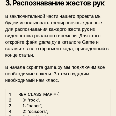
3. Распознавание жестов рук
В заключительной части нашего проекта мы
будем использовать тренировочные данные
для распознавания каждого жеста рук из
видеопотока реального времени. Для этого
откройте файл
в каталоге Game и
game.py
вставьте в него фрагмент кода, приведенный в
конце статьи.
В начале скрипта game.py мы подключим все
необходимые пакеты. Затем создадим
необходимый нам класс.
Python
1
REV_CLASS_MAP
=
{
2
0
:
"rock"
,
3
1
:
"paper"
,
4
2
:
"scissors"
,