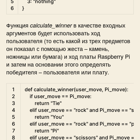
5
3
:
"nothing"
6
}
Функция
в качестве входных
calculate_winner
аргументов будет использовать ход
пользователя (то есть какой из трех предметов
он показал с помощью жеста – камень,
ножницы или бумага) и ход платы Raspberry Pi
и затем на основании этого определять
победителя – пользователя или плату.
Python
1
def
calculate_winner
(
user_move
,
Pi_move
)
:
2
if
user_move
==
Pi_move
:
3
return
"Tie"
4
elif
user_move
==
"rock"
and
Pi_move
==
"sci
5
return
"You"
6
elif
user_move
==
"rock"
and
Pi_move
==
"pap
7
return
"Pi"
8
elif
user_move
==
"scissors"
and
Pi_move
==