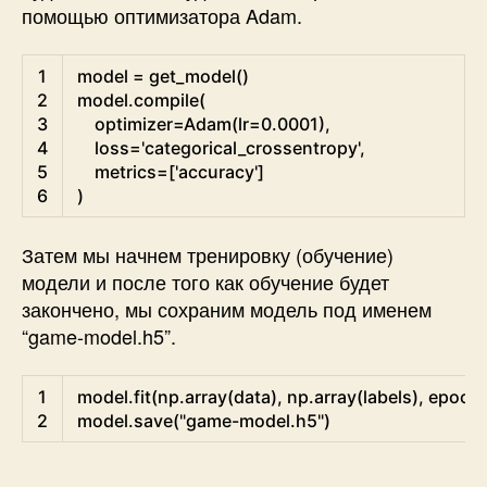
помощью оптимизатора Adam.
Python
1
model
=
get_model
(
)
2
model
.
compile
(
3
optimizer
=
Adam
(
lr
=
0.0001
)
,
4
loss
=
'categorical_crossentropy'
,
5
metrics
=
[
'accuracy'
]
6
)
Затем мы начнем тренировку (обучение)
модели и после того как обучение будет
закончено, мы сохраним модель под именем
“game-model.h5”.
Python
1
model
.
fit
(
np
.
array
(
data
)
,
np
.
array
(
labels
)
,
epoch
2
model
.
save
(
"game-model.h5"
)