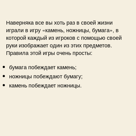
Р
п
и
а
и
с
с
с
и
п
и
Наверняка все вы хоть раз в своей жизни
о
играли в игру «камень, ножницы, бумага», в
з
которой каждый из игроков с помощью своей
н
руки изображает один из этих предметов.
а
Правила этой игры очень просты:
в
а
бумага побеждает камень;
н
и
ножницы побеждают бумагу;
е
камень побеждает ножницы.
ж
е
с
т
о
в
с
п