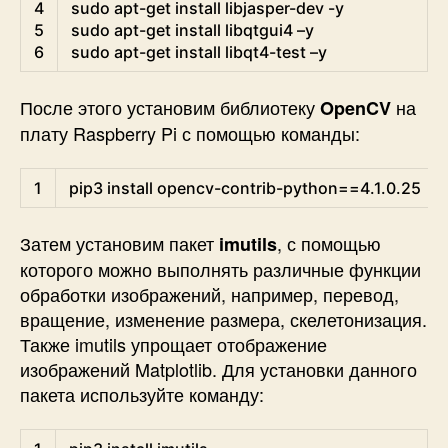
4
sudo 
apt
-
get
install 
libjasper
-
dev
-
y
5
sudo 
apt
-
get
install 
libqtgui4
–
y
6
sudo 
apt
-
get
install 
libqt4
-
test
–
y
После этого установим библиотеку
на
OpenCV
плату Raspberry Pi с помощью команды:
Shell
1
pip3 
install 
opencv
-
contrib
-
python
==
4.1.0.25
Затем установим пакет
, с помощью
imutils
которого можно выполнять различные функции
обработки изображений, например, перевод,
вращение, изменение размера, скелетонизация.
Также imutils упрощает отображение
изображений Matplotlib. Для установки данного
пакета используйте команду:
Shell