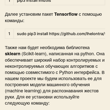
1
pip3 
install 
imutils
Далее установим пакет
с помощью
Tensorflow
команды:
Shell
1
sudo 
pip3 
install 
https
:
/
/
github
.com
/
lhelontra
/
te
Также нам будет необходима библиотека
(Scikit-learn), написанная на python. Она
sklearn
обеспечивает широкий набор контролируемых и
неконтролируемых обучающих алгоритмов с
помощью совместимого с Python интерфейса. В
нашем проекте мы будем использовать ее для
построения модели машинного обучения
(machine learning) для распознавания жестов
руки. Для ее установки используйте
следующую команду: