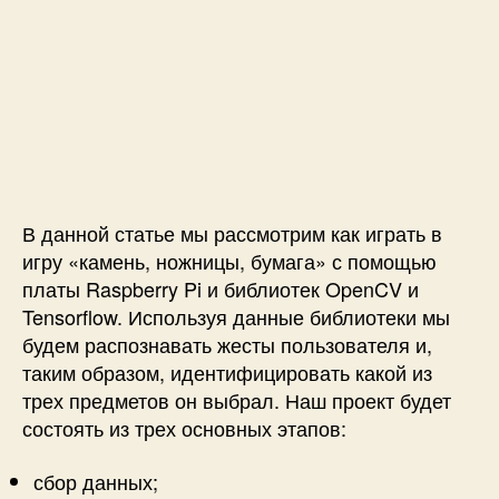
о
м
о
щ
ь
ю
R
a
s
В данной статье мы рассмотрим как играть в
p
игру «камень, ножницы, бумага» с помощью
b
e
платы Raspberry Pi и библиотек OpenCV и
r
Tensorflow. Используя данные библиотеки мы
r
будем распознавать жесты пользователя и,
y
таким образом, идентифицировать какой из
P
трех предметов он выбрал. Наш проект будет
i
состоять из трех основных этапов:
и
O
сбор данных;
p