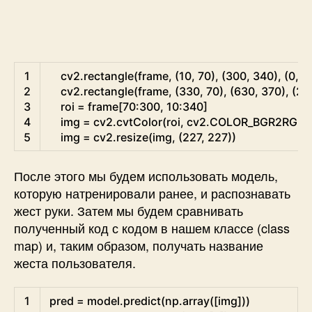
Python
1
cv2
.
rectangle
(
frame
,
(
10
,
70
)
,
(
300
,
340
)
,
(
0
,
2
2
cv2
.
rectangle
(
frame
,
(
330
,
70
)
,
(
630
,
370
)
,
(
25
3
roi
=
frame
[
70
:
300
,
10
:
340
]
4
img
=
cv2
.
cvtColor
(
roi
,
cv2
.
COLOR_BGR2RGB
)
5
img
=
cv2
.
resize
(
img
,
(
227
,
227
)
)
После этого мы будем использовать модель,
которую натренировали ранее, и распознавать
жест руки. Затем мы будем сравнивать
полученный код с кодом в нашем классе (class
map) и, таким образом, получать название
жеста пользователя.
Python
1
pred
=
model
.
predict
(
np
.
array
(
[
img
]
)
)