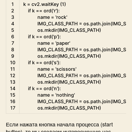
Python
1
k
=
cv2
.
waitKey
(
1
)
2
if
k
==
ord
(
'r'
)
:
3
name
=
'rock'
4
IMG_CLASS_PATH
=
os.path
.
join
(
IMG_SA
5
os
.
mkdir
(
IMG_CLASS_PATH
)
6
if
k
==
ord
(
'p'
)
:
7
name
=
'paper'
8
IMG_CLASS_PATH
=
os.path
.
join
(
IMG_SA
9
os
.
mkdir
(
IMG_CLASS_PATH
)
10
if
k
==
ord
(
's'
)
:
11
name
=
'scissors'
12
IMG_CLASS_PATH
=
os.path
.
join
(
IMG_SA
13
os
.
mkdir
(
IMG_CLASS_PATH
)
14
if
k
==
ord
(
'n'
)
:
15
name
=
'nothing'
16
IMG_CLASS_PATH
=
os.path
.
join
(
IMG_SA
17
os
.
mkdir
(
IMG_CLASS_PATH
)
Если нажата кнопка начала процесса (start
button), то мы создаем интересующую нас