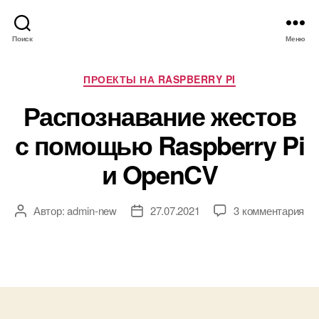
Поиск
Меню
Р
ПРОЕКТЫ НА RASPBERRY PI
у
Распознавание жестов
б
р
с помощью Raspberry Pi
и
к
и OpenCV
и
к
Автор:
admin-new
27.07.2021
3 комментария
А
Д
з
в
а
а
т
т
п
о
а
и
р
з
с
з
а
и
а
п