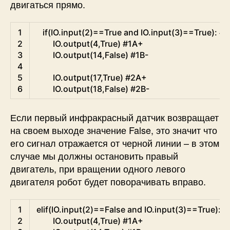
двигаться прямо.
Python
1
if
(
IO
.
input
(
2
)
==
True
and
IO
.
input
(
3
)
==
True
)
:
#b
2
IO
.
output
(
4
,
True
)
#1A+
3
IO
.
output
(
14
,
False
)
#1B-
4
5
IO
.
output
(
17
,
True
)
#2A+
6
IO
.
output
(
18
,
False
)
#2B-
Если первый инфракрасный датчик возвращает
на своем выходе значение False, это значит что
его сигнал отражается от черной линии – в этом
случае мы должны остановить правый
двигатель, при вращении одного левого
двигателя робот будет поворачивать вправо.
Python
1
elif
(
IO
.
input
(
2
)
==
False
and
IO
.
input
(
3
)
==
True
)
:
#
2
IO
.
output
(
4
,
True
)
#1A+