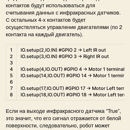
контактов будут использоваться для
считывания данных с инфракрасных датчиков.
С остальных 4-х контактов будет
осуществляться управление двигателями (по 2
контакта на каждый двигатель).
Python
1
IO
.
setup
(
2
,
IO
.
IN
)
#GPIO 2 -> Left IR out
2
IO
.
setup
(
3
,
IO
.
IN
)
#GPIO 3 -> Right IR out
3
4
IO
.
setup
(
4
,
IO
.
OUT
)
#GPIO 4 -> Motor 1 terminal A
5
IO
.
setup
(
14
,
IO
.
OUT
)
#GPIO 14 -> Motor 1 terminal
6
7
IO
.
setup
(
17
,
IO
.
OUT
)
#GPIO 17 -> Motor Left termin
8
IO
.
setup
(
18
,
IO
.
OUT
)
#GPIO 18 -> Motor Left termi
Если на выходе инфракрасного датчика “True”,
это значит, что его сигнал отражается от белой
поверхности, следовательно, робот может