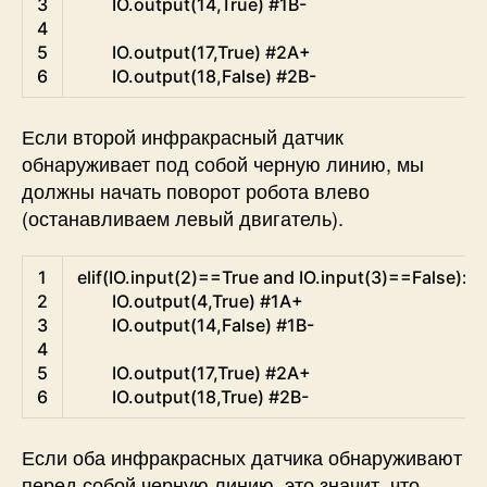
3
IO
.
output
(
14
,
True
)
#1B-
4
5
IO
.
output
(
17
,
True
)
#2A+
6
IO
.
output
(
18
,
False
)
#2B-
Если второй инфракрасный датчик
обнаруживает под собой черную линию, мы
должны начать поворот робота влево
(останавливаем левый двигатель).
Python
1
elif
(
IO
.
input
(
2
)
==
True
and
IO
.
input
(
3
)
==
False
)
:
#
2
IO
.
output
(
4
,
True
)
#1A+
3
IO
.
output
(
14
,
False
)
#1B-
4
5
IO
.
output
(
17
,
True
)
#2A+
6
IO
.
output
(
18
,
True
)
#2B-
Если оба инфракрасных датчика обнаруживают
перед собой черную линию, это значит, что