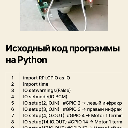
Исходный код программы
на Python
Python
1
import
RPi
.
GPIO 
as
IO
2
import
time
3
IO
.
setwarnings
(
False
)
4
IO
.
setmode
(
IO
.
BCM
)
5
IO
.
setup
(
2
,
IO
.
IN
)
#GPIO 2 -> левый инфракрас
6
IO
.
setup
(
3
,
IO
.
IN
)
#GPIO 3 -> правый инфракра
7
IO
.
setup
(
4
,
IO
.
OUT
)
#GPIO 4 -> Motor 1 terminal
8
IO
.
setup
(
14
,
IO
.
OUT
)
#GPIO 14 -> Motor 1 termina
9
IO
.
setup
(
17
,
IO
.
OUT
)
#GPIO 17 -> Motor Left term