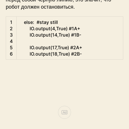
робот должен остановиться.
Python
1
else
:
#stay still
2
IO
.
output
(
4
,
True
)
#1A+
3
IO
.
output
(
14
,
True
)
#1B-
4
5
IO
.
output
(
17
,
True
)
#2A+
6
IO
.
output
(
18
,
True
)
#2B-
Ad