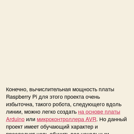
р
о
б
о
т
н
а
R
a
s
p
b
e
r
Конечно, вычислительная мощность платы
r
Raspberry Pi для этого проекта очень
y
избыточна, такого робота, следующего вдоль
P
линии, можно легко создать
на основе платы
i
Arduino
или
микроконтроллера AVR
. Но данный
проект имеет обучающий характер и
преследует цель обучить вас начальным