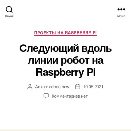
Поиск
Меню
Р
ПРОЕКТЫ НА RASPBERRY PI
у
Следующий вдоль
б
р
линии робот на
и
к
Raspberry Pi
и
Автор:
admin-new
10.05.2021
А
Д
в
а
к
Комментариев
нет
т
т
з
о
а
а
р
з
п
з
а
и
а
п
с