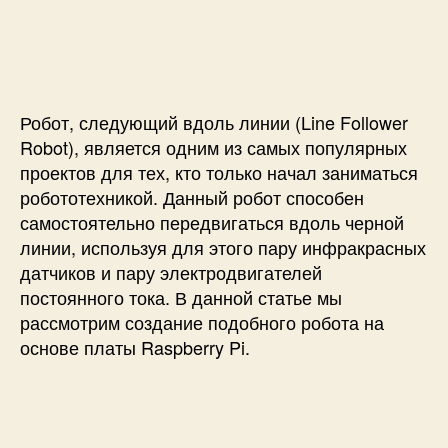
п
и
и
и
с
С
с
и
л
и
е
д
Робот, следующий вдоль линии (Line Follower
у
ю
Robot), является одним из самых популярных
щ
проектов для тех, кто только начал заниматься
и
робототехникой. Данный робот способен
й
самостоятельно передвигаться вдоль черной
в
линии, используя для этого пару инфракрасных
д
датчиков и пару электродвигателей
о
постоянного тока. В данной статье мы
л
ь
рассмотрим создание подобного робота на
л
основе платы Raspberry Pi.
и
н
и
и