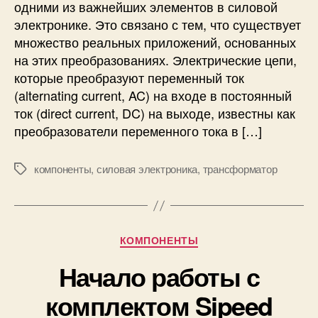
одними из важнейших элементов в силовой
я
а
электронике. Это связано с тем, что существует
,
з
р
множество реальных приложений, основанных
о
а
на этих преобразованиях. Электрические цепи,
в
б
а
которые преобразуют переменный ток
о
т
(alternating current, AC) на входе в постоянный
т
е
ток (direct current, DC) на выходе, известны как
а
л
преобразователи переменного тока в […]
и
и
п
п
р
компоненты
,
силовая электроника
,
трансформатор
е
М
и
р
е
м
е
т
е
м
к
н
е
и
Р
КОМПОНЕНТЫ
е
н
у
н
н
Начало работы с
б
и
о
р
е
комплектом Sipeed
г
и
о
к