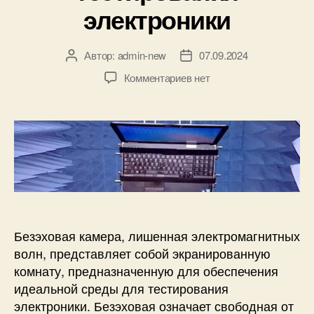
электроники
м
и
э
Автор:
admin-new
07.09.2024
А
Д
л
в
а
е
к
Комментариев
нет
т
т
к
з
о
а
т
а
р
з
р
п
з
а
о
и
а
п
н
с
п
и
н
и
и
с
ы
Б
с
и
м
е
и
и
з
к
э
Безэховая камера, лишенная электромагнитных
о
х
волн, представляет собой экранированную
н
о
комнату, предназначенную для обеспечения
с
в
идеальной среды для тестирования
т
а
электроники. Безэховая означает свободная от
р
я