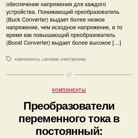
т
обеспечение напряжения для каждого
е
устройства. Понижающий преобразователь
л
(Buck Converter) выдает более низкое
и
напряжение, чем исходное напряжение, в то
п
время как повышающий преобразователь
о
(Boost Converter) выдает более высокое […]
с
т
о
компоненты
,
силовая электроника
М
я
е
н
т
н
к
о
и
Р
КОМПОНЕНТЫ
г
у
о
Преобразователи
б
т
р
о
переменного тока в
и
к
к
а
постоянный:
и
в
п