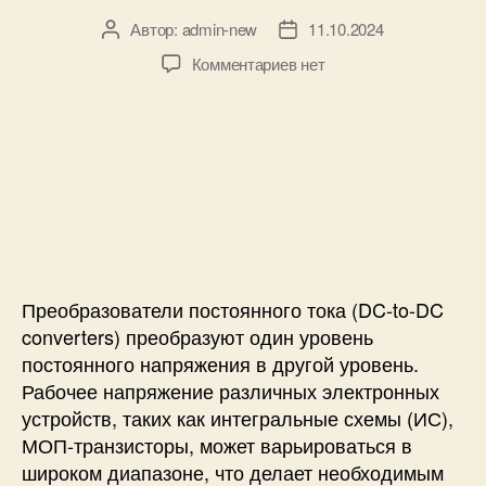
3
Автор:
admin-new
11.10.2024
А
Д
0
в
а
:
к
Комментариев
нет
т
т
п
з
о
а
о
а
р
з
л
п
з
а
н
и
а
п
о
с
п
и
е
и
и
с
р
П
с
и
у
р
и
к
е
о
о
Преобразователи постоянного тока (DC-to-DC
в
б
converters) преобразуют один уровень
о
р
постоянного напряжения в другой уровень.
д
а
Рабочее напряжение различных электронных
с
з
устройств, таких как интегральные схемы (ИС),
т
о
в
МОП-транзисторы, может варьироваться в
в
о
а
широком диапазоне, что делает необходимым