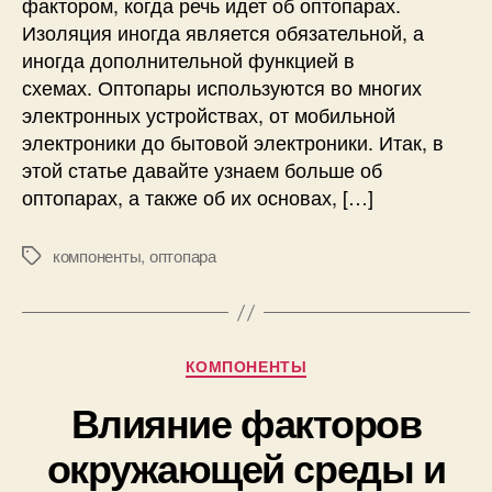
фактором, когда речь идет об оптопарах.
т
н
Изоляция иногда является обязательной, а
а
и
иногда дополнительной функцией в
е
к
т
схемах. Оптопары используются во многих
и
о
электронных устройствах, от мобильной
п
электроники до бытовой электроники. Итак, в
т
этой статье давайте узнаем больше об
о
оптопарах, а также об их основах, […]
п
а
р
компоненты
,
оптопара
М
а
е
,
т
г
к
д
и
Р
КОМПОНЕНТЫ
е
у
и
Влияние факторов
б
с
р
п
окружающей среды и
и
о
к