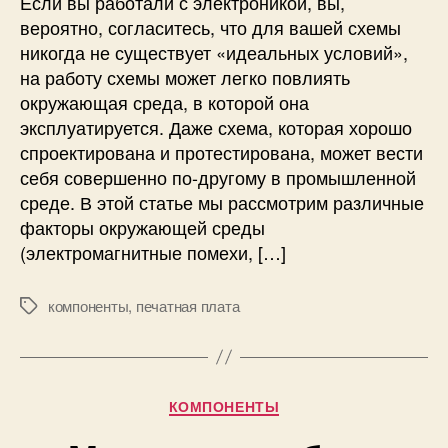
Если вы работали с электроникой, вы,
а
н
вероятно, согласитесь, что для вашей схемы
з
и
никогда не существует «идеальных условий»,
л
е
на работу схемы может легко повлиять
и
ф
окружающая среда, в которой она
ч
а
эксплуатируется. Даже схема, которая хорошо
н
к
ы
т
спроектирована и протестирована, может вести
х
о
себя совершенно по-другому в промышленной
о
р
среде. В этой статье мы рассмотрим различные
п
о
факторы окружающей среды
т
в
(электромагнитные помехи, […]
о
о
п
к
а
р
компоненты
,
печатная плата
М
р
у
е
ж
т
а
к
ю
и
Р
КОМПОНЕНТЫ
щ
у
е
б