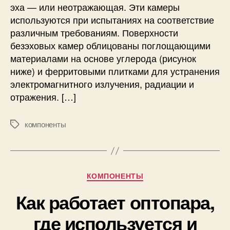
у
эха — или неотражающая. Эти камеры
к
к
а
используются при испытаниях на соответствие
ц
м
различным требованиям. Поверхности
и
е
безэховых камер облицованы поглощающими
я
р
материалами на основе углерода (рисунок
м
а
ниже) и ферритовыми плитками для устранения
и
,
электромагнитного излучения, радиации и
и
отражения. […]
с
п
о
компоненты
М
л
е
ь
т
з
к
у
и
Р
КОМПОНЕНТЫ
е
у
м
Как работает оптопара,
б
а
р
я
где используется и
и
д