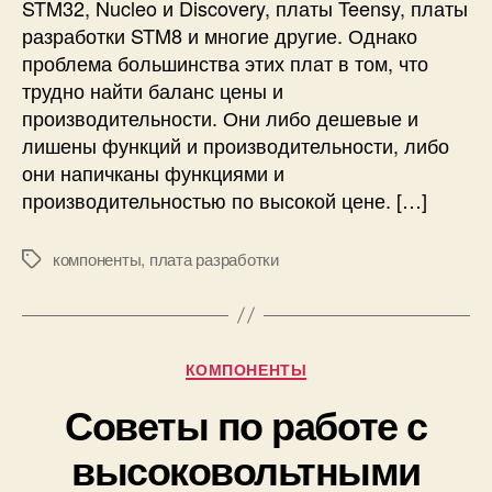
STM32, Nucleo и Discovery, платы Teensy, платы
р
а
а
разработки STM8 и многие другие. Однако
б
б
проблема большинства этих плат в том, что
о
о
т
трудно найти баланс цены и
т
ы
производительности. Они либо дешевые и
к
с
лишены функций и производительности, либо
и
п
они напичканы функциями и
п
л
производительностью по высокой цене. […]
р
а
и
т
л
о
компоненты
,
плата разработки
М
о
й
е
ж
р
т
е
а
к
н
з
и
Р
и
КОМПОНЕНТЫ
р
у
й
а
Советы по работе с
б
и
б
р
с
о
высоковольтными
и
к
т
к
у