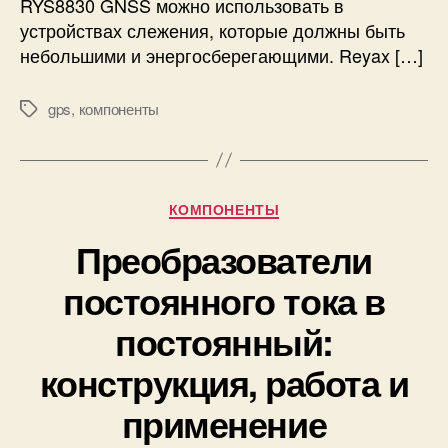
RYS8830 GNSS можно использовать в
к
устройствах слежения, которые должны быть
а
небольшими и энергосберегающими. Reyax […]
G
P
S
gps
,
компоненты
М
/
е
G
т
N
к
S
и
Р
КОМПОНЕНТЫ
S
у
R
Преобразователи
б
e
р
y
постоянного тока в
и
a
к
постоянный:
x
и
R
конструкция, работа и
Y
S
применение
8
8