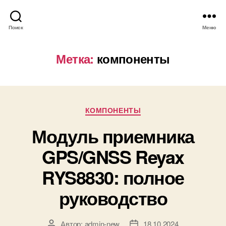
Поиск
Меню
Метка:
компоненты
Р
КОМПОНЕНТЫ
у
Модуль приемника
б
р
GPS/GNSS Reyax
и
к
RYS8830: полное
и
руководство
Автор:
admin-new
18.10.2024
А
Д