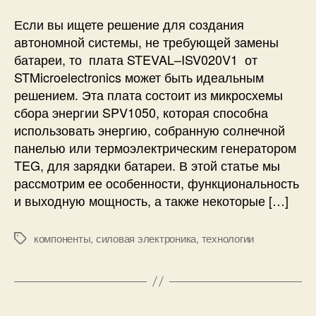
и
к
т
р
Если вы ищете решение для создания
е
о
автономной системы, не требующей замены
л
с
батареи, то плата STEVAL–ISV020V1 от
ь
х
STMicroelectronics может быть идеальным
н
е
решением. Эта плата состоит из микросхемы
о
м
с
сбора энергии SPV1050, которая способна
а
т
с
использовать энергию, собранную солнечной
ь
б
панелью или термоэлектрическим генератором
п
о
TEG, для зарядки батареи. В этой статье мы
е
р
рассмотрим ее особенности, функциональность
ч
а
и выходную мощность, а также некоторые […]
а
э
т
н
н
е
компоненты
,
силовая электроника
,
технологии
М
о
р
е
й
г
т
п
и
к
л
и
и
а
S