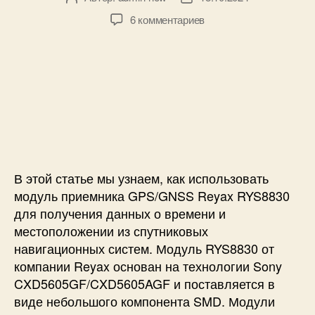
в
а
к
6 комментариев
т
т
з
о
а
а
р
з
п
з
а
и
а
п
с
п
и
и
и
с
М
с
и
о
и
д
у
В этой статье мы узнаем, как использовать
л
модуль приемника GPS/GNSS Reyax RYS8830
ь
для получения данных о времени и
п
местоположении из спутниковых
р
навигационных систем. Модуль RYS8830 от
и
компании Reyax основан на технологии Sony
е
м
CXD5605GF/CXD5605AGF и поставляется в
н
виде небольшого компонента SMD. Модули
и