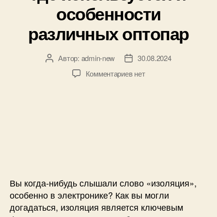
к
л
особенности
и
я
т
различных оптопар
е
с
т
Автор:
admin-new
30.08.2024
А
Д
и
в
а
к
Комментариев
нет
р
т
т
з
о
о
а
а
в
р
з
п
а
з
а
и
н
а
п
с
и
п
и
и
я
и
с
К
э
с
и
а
л
и
к
е
р
Вы когда-нибудь слышали слово «изоляция»,
к
а
особенно в электронике? Как вы могли
т
б
р
догадаться, изоляция является ключевым
о
о