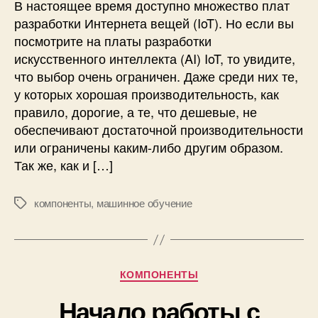
а
е
В настоящее время доступно множество плат
л
н
разработки Интернета вещей (IoT). Но если вы
о
н
посмотрите на платы разработки
р
о
искусственного интеллекта (AI) IoT, то увидите,
а
с
что выбор очень ограничен. Даже среди них те,
б
т
у которых хорошая производительность, как
о
и
т
правило, дорогие, а те, что дешевые, не
,
ы
к
обеспечивают достаточной производительности
с
о
или ограничены каким-либо другим образом.
к
н
Так же, как и […]
о
с
м
т
компоненты
,
машинное обучение
п
М
р
л
е
у
е
т
к
к
к
ц
т
и
и
Р
КОМПОНЕНТЫ
о
я
у
м
и
Начало работы с
б
S
п