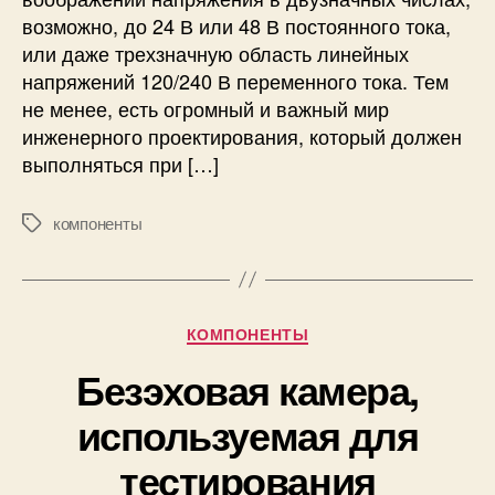
о
возможно, до 24 В или 48 В постоянного тока,
р
или даже трехзначную область линейных
а
б
напряжений 120/240 В переменного тока. Тем
о
не менее, есть огромный и важный мир
т
инженерного проектирования, который должен
е
выполняться при […]
с
в
компоненты
ы
М
с
е
о
т
к
к
о
и
Р
КОМПОНЕНТЫ
в
у
о
Безэховая камера,
б
л
р
используемая для
ь
и
т
к
тестирования
н
и
ы