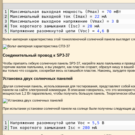
1
Максимальная
выходная
мощность
(
Pmax
)
=
70
мВт
2
Максимальный
выходной
ток
(
Imax
)
=
22
мА
3
Максимальное
выходное
напряжение
(
Vmax
)
=
3
В
4
Ток
короткого
замыкания
(
Isc
)
=
28
мА
5
Напряжение
разомкнутой
цепи
(
Voc
)
=
4
,
6
В
Вольт-амперная характеристика этой тонкопленочной солнечной панели выглядит 
Соединительный провод к SP3-37
Чтобы припаять гибкую солнечную панель SP3-37, нагрейте жало паяльника и прове
горячим жалом паяльника, и вы увидите, как пластик сгорает, образуя нишу в вашей
вы только что создали, соскребая весь оставшийся пластик. Наконец, залудите пров
Установка двух солнечных панелей
Другая солнечная панель, использованная для тестирования, представляет собой ко
панели на сайте электронной коммерции. В описании говорилось, что это монокрист
мощностью 1,2 Вт параллельно, чтобы получить большую панель. Теоретически объ
При испытании установки солнечной панели на солнце были получены следующие д
1
Напряжение
разомкнутой
цепи
Voc
=
5
,
5
В
2
Ток
короткого
замыкания
Isc
=
280
мА