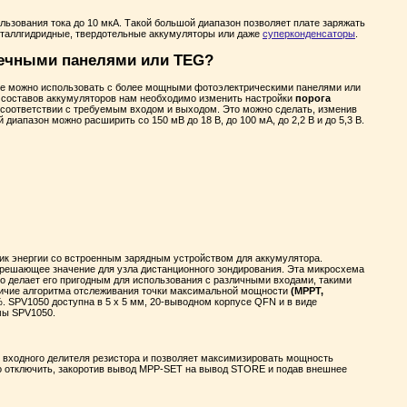
льзования тока до 10 мкА. Такой большой диапазон позволяет плате заряжать
еталлгидридные, твердотельные аккумуляторы или даже
суперконденсаторы
.
нечными панелями или TEG?
, ее можно использовать с более мощными фотоэлектрическими панелями или
х составов аккумуляторов нам необходимо изменить настройки
порога
 соответствии с требуемым входом и выходом. Это можно сделать, изменив
иапазон можно расширить со 150 мВ до 18 В, до 100 мА, до 2,2 В и до 5,3 В.
ик энергии со встроенным зарядным устройством для аккумулятора.
решающее значение для узла дистанционного зондирования. Эта микросхема
то делает его пригодным для использования с различными входами, такими
личие алгоритма отслеживания точки максимальной мощности
(MPPT,
 SPV1050 доступна в 5 x 5 мм, 20-выводном корпусе QFN и в виде
мы SPV1050.
входного делителя резистора и позволяет максимизировать мощность
о отключить, закоротив вывод MPP-SET на вывод STORE и подав внешнее