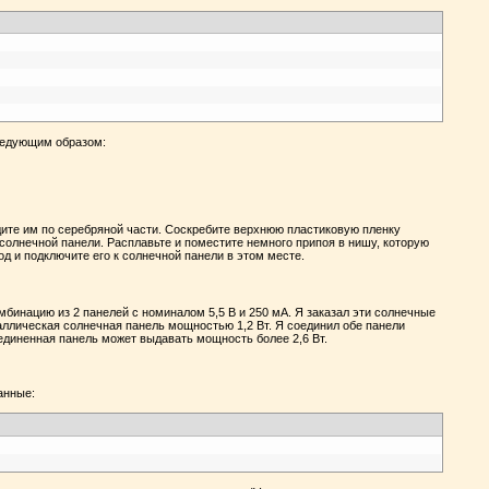
следующим образом:
дите им по серебряной части. Соскребите верхнюю пластиковую пленку
 солнечной панели. Расплавьте и поместите немного припоя в нишу, которую
од и подключите его к солнечной панели в этом месте.
мбинацию из 2 панелей с номиналом 5,5 В и 250 мА. Я заказал эти солнечные
аллическая солнечная панель мощностью 1,2 Вт. Я соединил обе панели
единенная панель может выдавать мощность более 2,6 Вт.
анные: