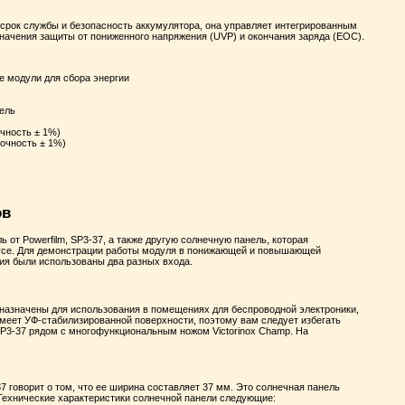
 срок службы и безопасность аккумулятора, она управляет интегрированным
ачения защиты от пониженного напряжения (UVP) и окончания заряда (EOC).
 модули для сбора энергии
ель
очность ± 1%)
точность ± 1%)
ов
 от Powerfilm, SP3-37, а также другую солнечную панель, которая
nrce. Для демонстрации работы модуля в понижающей и повышающей
ия были использованы два разных входа.
дназначены для использования в помещениях для беспроводной электроники,
меет УФ-стабилизированной поверхности, поэтому вам следует избегать
SP3-37 рядом с многофункциональным ножом Victorinox Champ. На
37 говорит о том, что ее ширина составляет 37 мм. Это солнечная панель
Технические характеристики солнечной панели следующие: