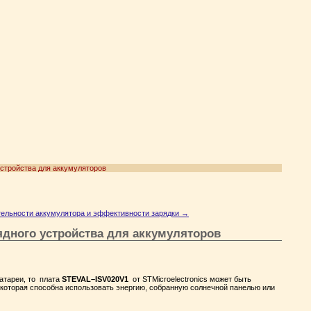
стройства для аккумуляторов
тельности аккумулятора и эффективности зарядки
→
ядного устройства для аккумуляторов
атареи, то плата
STEVAL–ISV020V1
от STMicroelectronics может быть
 которая способна использовать энергию, собранную солнечной панелью или