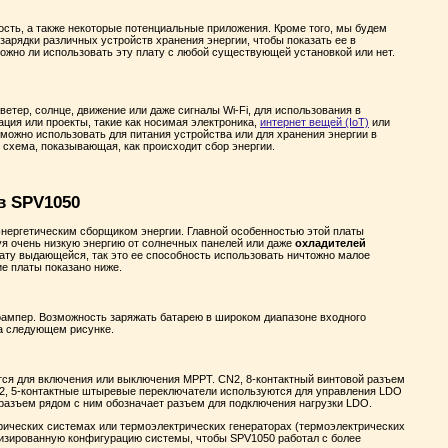
сть, а также некоторые потенциальные приложения. Кроме того, мы будем
зарядки различных устройств хранения энергии, чтобы показать ее в
ожно ли использовать эту плату с любой существующей установкой или нет.
ветер, солнце, движение или даже сигналы Wi-Fi, для использования в
ция или проекты, такие как носимая электроника,
интернет вещей (IoT)
или
 можно использовать для питания устройства или для хранения энергии в
я схема, показывающая, как происходит сбор энергии.
в SPV1050
энергетическим сборщиком энергии. Главной особенностью этой платы
уя очень низкую энергию от солнечных панелей или даже
охладителей
плату выдающейся, так это ее способность использовать ничтожно малое
е платы показано ниже.
роампер. Возможность заряжать батарею в широком диапазоне входного
на следующем рисунке.
тся для включения или выключения MPPT. CN2, 8-контактный винтовой разъем
. 2, 5-контактные штыревые переключатели используются для управления LDO
й разъем рядом с ним обозначает разъем для подключения нагрузки LDO.
рических системах или термоэлектрических генераторах (термоэлектрических
изированную конфигурацию системы, чтобы SPV1050 работал с более