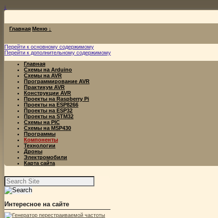
↓
Главная
Меню ↓
Перейти к основному содержимому
Перейти к дополнительному содержимому
Главная
Схемы на Arduino
Схемы на AVR
Программирование AVR
Практикум AVR
Конструкции AVR
Проекты на Raspberry Pi
Проекты на ESP8266
Проекты на ESP32
Проекты на STM32
Схемы на PIC
Схемы на MSP430
Программы
Компоненты
Технологии
Дроны
Электромобили
Карта сайта
Найти:
Интересное на сайте