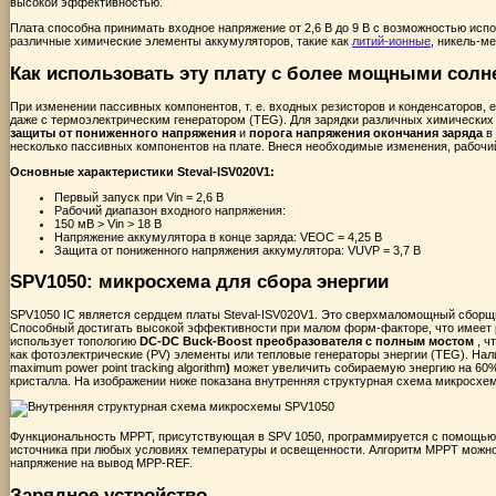
высокой эффективностью.
Плата способна принимать входное напряжение от 2,6 В до 9 В с возможностью испо
различные химические элементы аккумуляторов, такие как
литий-ионные
, никель-м
Как использовать эту плату с более мощными сол
При изменении пассивных компонентов, т. е. входных резисторов и конденсаторов
даже с термоэлектрическим генератором (TEG). Для зарядки различных химически
защиты от пониженного напряжения
и
порога напряжения окончания заряда
в
несколько пассивных компонентов на плате. Внеся необходимые изменения, рабочий д
Основные характеристики Steval-ISV020V1:
Первый запуск при Vin = 2,6 В
Рабочий диапазон входного напряжения:
150 мВ > Vin > 18 В
Напряжение аккумулятора в конце заряда: VEOC = 4,25 В
Защита от пониженного напряжения аккумулятора: VUVP = 3,7 В
SPV1050: микросхема для сбора энергии
SPV1050 IC является сердцем платы Steval-ISV020V1. Это сверхмаломощный сборщ
Способный достигать высокой эффективности при малом форм-факторе, что имеет 
использует топологию
DC-DC Buck-Boost преобразователя с полным мостом
, ч
как фотоэлектрические (PV) элементы или тепловые генераторы энергии (TEG). На
maximum power point tracking algorithm
)
может увеличить собираемую энергию на 60%.
кристалла. На изображении ниже показана внутренняя структурная схема микросхе
Функциональность MPPT, присутствующая в SPV 1050, программируется с помощью 
источника при любых условиях температуры и освещенности. Алгоритм MPPT можн
напряжение на вывод MPP-REF.
Зарядное устройство