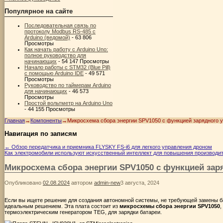
Популярное на сайте
Последовательная связь по
протоколу Modbus RS-485 с
Arduino (ведомой)
- 63 806
Просмотры
Как начать работу с Arduino Uno:
полное руководство для
начинающих
- 54 147 Просмотры
Начало работы с STM32 (Blue Pill)
с помощью Arduino IDE
- 49 571
Просмотры
Руководство по таймерам Arduino
для начинающих
- 46 573
Просмотры
Простой вольтметр на Arduino Uno
- 44 155 Просмотры
Главная
→
Компоненты
→
Микросхема сбора энергии SPV1050 с функцией зарядного у
Навигация по записям
←
Обзор передатчика и приемника FLYSKY FS-i6 для легкого управления дроном
Как электромобили используют искусственный интеллект для повышения производи
Микросхема сбора энергии SPV1050 с функцией зар
Опубликовано
02.08.2024
автором
admin-new
3 августа, 2024
Если вы ищете решение для создания автономной системы, не требующей замены б
идеальным решением. Эта плата состоит из
микросхемы сбора энергии SPV1050
,
термоэлектрическим генератором TEG, для зарядки батареи.