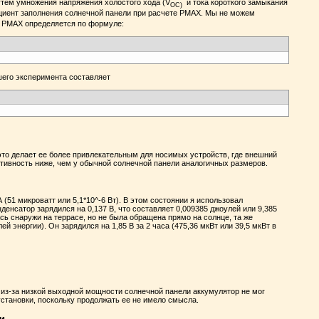
утем умножения напряжения холостого хода (V
и тока короткого замыкания
OC)
циент заполнения солнечной панели при расчете PMAX. Мы не можем
7. PMAX определяется по формуле:
шего эксперимента составляет
это делает ее более привлекательным для носимых устройств, где внешний
ктивность ниже, чем у обычной солнечной панели аналогичных размеров.
(51 микроватт или 5,1*10^-6 Вт). В этом состоянии я использовал
денсатор зарядился на 0,137 В, что составляет 0,009385 джоулей или 9,385
ась снаружи на террасе, но не была обращена прямо на солнце, та же
ей энергии). Он зарядился на 1,85 В за 2 часа (475,36 мкВт или 39,5 мкВт в
 из-за низкой выходной мощности солнечной панели аккумулятор не мог
установки, поскольку продолжать ее не имело смысла.
и