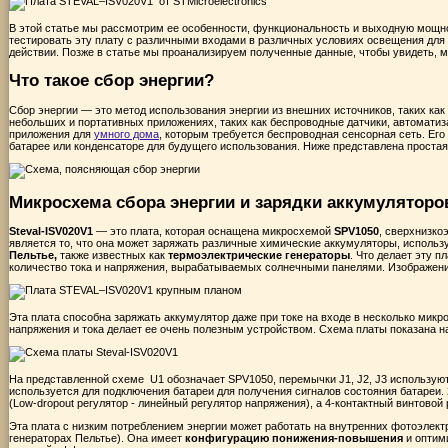
В этой статье мы рассмотрим ее особенности, функциональность и выходную мощно
тестировать эту плату с различными входами в различных условиях освещения для 
действии. Позже в статье мы проанализируем полученные данные, чтобы увидеть, м
Что такое сбор энергии?
Сбор энергии — это метод использования энергии из внешних источников, таких как 
небольших и портативных приложениях, таких как беспроводные датчики, автоматиза
приложения для
умного дома
, которым требуется беспроводная сенсорная сеть. Его
батарее или конденсаторе для будущего использования. Ниже представлена ​​проста
Микросхема сбора энергии и зарядки аккумуляторо
Steval-ISV020V1
— это плата, которая оснащена микросхемой
SPV1050
, сверхнизко
является то, что она может заряжать различные химические аккумуляторы, использ
Пельтье,
также известных как
термоэлектрические генераторы
. Что делает эту 
количество тока и напряжения, вырабатываемых солнечными панелями. Изображени
Эта плата способна заряжать аккумулятор даже при токе на входе в несколько мик
напряжения и тока делает ее очень полезным устройством. Схема платы показана 
На представленной схеме U1 обозначает SPV1050, перемычки J1, J2, J3 использую
используется для подключения батареи для получения сигналов состояния батареи
(Low-dropout регулятор - линейный регулятор напряжения), а 4-контактный винтово
Эта плата с низким потреблением энергии может работать на внутренних фотоэлект
генераторах Пельтье). Она имеет
конфигурацию понижения-повышения
и оптим