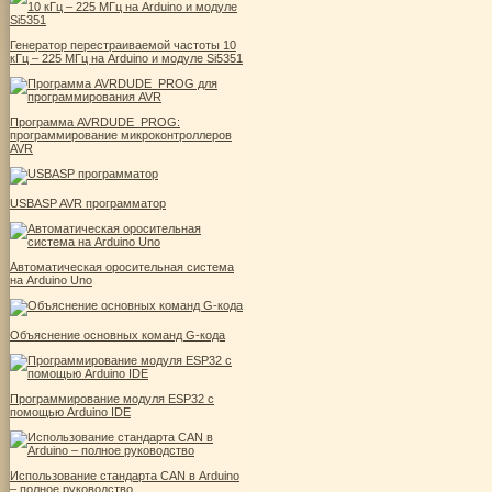
Генератор перестраиваемой частоты 10
кГц – 225 МГц на Arduino и модуле Si5351
Программа AVRDUDE_PROG:
программирование микроконтроллеров
AVR
USBASP AVR программатор
Автоматическая оросительная система
на Arduino Uno
Объяснение основных команд G-кода
Программирование модуля ESP32 с
помощью Arduino IDE
Использование стандарта CAN в Arduino
– полное руководство