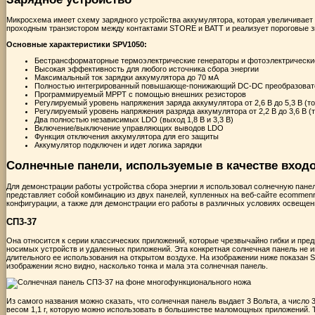
Микросхема имеет схему зарядного устройства аккумулятора, которая увеличивает
проходным транзистором между контактами STORE и BATT и реализует пороговые зн
Основные характеристики SPV1050:
Бестрансформаторные термоэлектрические генераторы и фотоэлектрические
Высокая эффективность для любого источника сбора энергии
Максимальный ток зарядки аккумулятора до 70 мА
Полностью интегрированный повышающе-понижающий DC-DC преобразоват
Программируемый MPPT с помощью внешних резисторов
Регулируемый уровень напряжения заряда аккумулятора от 2,6 В до 5,3 В (т
Регулируемый уровень напряжения разряда аккумулятора от 2,2 В до 3,6 В (
Два полностью независимых LDO (выход 1,8 В и 3,3 В)
Включение/выключение управляющих выводов LDO
Функция отключения аккумулятора для его защиты
Аккумулятор подключен и идет логика зарядки
Солнечные панели, используемые в качестве вход
Для демонстрации работы устройства сбора энергии я использовал солнечную панель
представляет собой комбинацию из двух панелей, купленных на веб-сайте ecomme
конфигурации, а также для демонстрации его работы в различных условиях освещен
СП3-37
Она относится к серии классических приложений, которые чрезвычайно гибки и пре
носимых устройств и удаленных приложений. Эта конкретная солнечная панель не и
длительного ее использования на открытом воздухе. На изображении ниже показан 
изображении ясно видно, насколько тонка и мала эта солнечная панель.
Из самого названия можно сказать, что солнечная панель выдает 3 Вольта, а число 
весом 1,1 г, которую можно использовать в большинстве маломощных приложений. 