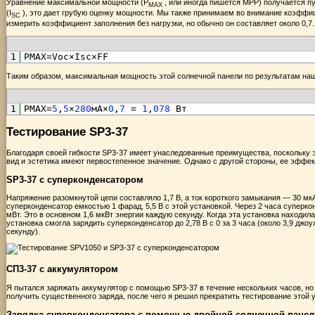
Уравнение максимальной мощности (P
, или иногда пишется MPP) получается п
MAX
(I
), это дает грубую оценку мощности. Мы также принимаем во внимание коэффи
SC
измерить коэффициент заполнения без нагрузки, но обычно он составляет около 0,
1
PMAX
=
Voc
×
Isc
×
FF
Таким образом, максимальная мощность этой солнечной панели по результатам на
1
PMAX
=
5
,
5
×
280
мА×
0
,
7
=
1
,
078
Вт
Тестирование SP3-37
Благодаря своей гибкости SP3-37 имеет унаследованные преимущества, поскольку 
вид и эстетика имеют первостепенное значение. Однако с другой стороны, ее эффе
SP3-37 с суперконденсатором
Напряжение разомкнутой цепи составляло 1,7 В, а ток короткого замыкания — 30 мкА 
суперконденсатор емкостью 1 фарад, 5,5 В с этой установкой. Через 2 часа суперкон
мВт. Это в основном 1,6 мкВт энергии каждую секунду. Когда эта установка находил
установка смогла зарядить суперконденсатор до 2,78 В с 0 за 3 часа (около 3,9 джоул
секунду).
СП3-37 с аккумулятором
Я пытался заряжать аккумулятор с помощью SP3-37 в течение нескольких часов, но
получить существенного заряда, после чего я решил прекратить тестирование этой 
Зарядка суперконденсатора с помощью двойной солнечной панел