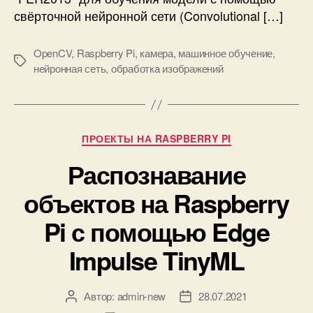
э
свёрточной нейронной сети (Convolutional […]
м
о
OpenCV
,
Raspberry Pi
,
камера
,
машинное обучение
,
ц
М
нейронная сеть
,
обработка изображений
и
е
й
т
с
к
п
и
о
Р
ПРОЕКТЫ НА RASPBERRY PI
м
у
о
Распознавание
б
щ
р
объектов на Raspberry
ь
и
ю
к
Pi с помощью Edge
R
и
a
Impulse TinyML
s
p
b
Автор:
admin-new
28.07.2021
А
Д
e
в
а