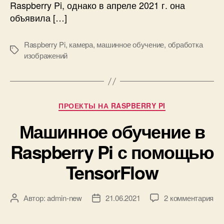
Raspberry Pi, однако в апреле 2021 г. она
o
б
объявила […]
w
ъ
и
е
K
к
Raspberry Pi
,
камера
,
машинное обучение
,
обработка
М
e
т
изображений
е
r
о
т
a
в
к
s
н
и
а
Р
ПРОЕКТЫ НА RASPBERRY PI
R
у
a
Машинное обучение в
б
s
р
p
Raspberry Pi с помощью
и
b
к
TensorFlow
e
и
r
r
к
y
Автор:
admin-new
21.06.2021
2 комментария
А
Д
з
P
в
а
а
i
т
т