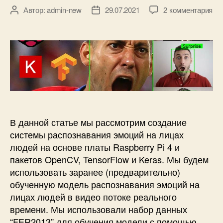
a
к
Автор:
admin-new
29.07.2021
2 комментария
А
Д
s
з
в
а
p
а
т
т
b
п
о
а
e
и
р
з
r
с
з
а
r
и
а
п
y
Р
п
и
P
а
и
с
i
с
с
и
и
п
и
В данной статье мы рассмотрим создание
M
о
e
системы распознавания эмоций на лицах
з
d
людей на основе платы Raspberry Pi 4 и
н
i
пакетов OpenCV, TensorFlow и Keras. Мы будем
а
a
использовать заранее (предварительно)
в
P
обученную модель распознавания эмоций на
а
i
н
лицах людей в видео потоке реального
p
и
времени. Мы использовали набор данных
e
е
“FER2013” для обучения модели с помощью