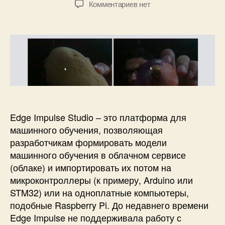
r
к
Комментариев
нет
т
т
r
з
о
а
y
а
р
з
P
п
з
а
i
и
а
п
,
с
п
и
O
и
и
с
p
Р
с
и
e
а
и
n
с
C
п
Edge Impulse Studio – это платформа для
V
о
машинного обучения, позволяющая
,
з
разработчикам формировать модели
T
н
машинного обучения в облачном сервисе
e
а
(облаке) и импортировать их потом на
n
в
s
микроконтроллеры (к примеру, Arduino или
а
o
н
STM32) или на одноплатные компьютеры,
r
и
подобные Raspberry Pi. До недавнего времени
F
е
Edge Impulse не поддерживала работу с
l
о