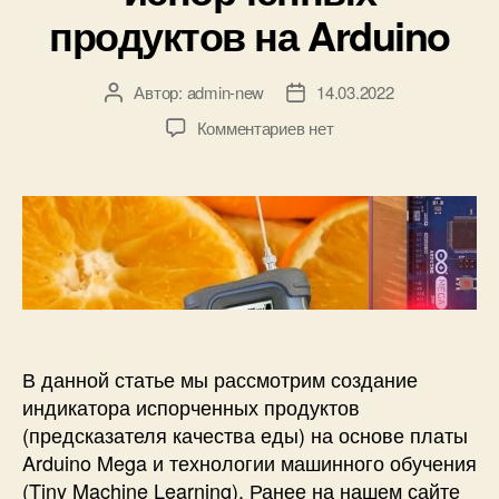
к
продуктов на Arduino
и
Автор:
admin-new
14.03.2022
А
Д
в
а
к
Комментариев
нет
т
т
з
о
а
а
р
з
п
з
а
и
а
п
с
п
и
и
и
с
И
с
и
н
и
д
и
В данной статье мы рассмотрим создание
к
индикатора испорченных продуктов
а
(предсказателя качества еды) на основе платы
т
Arduino Mega и технологии машинного обучения
о
(Tiny Machine Learning). Ранее на нашем сайте
р