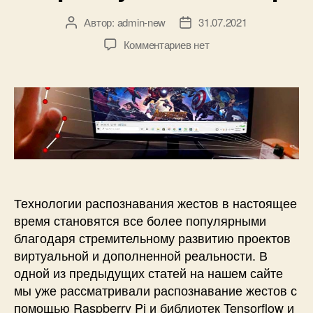
н
а
Автор:
admin-new
31.07.2021
А
Д
A
в
а
к
Комментариев
нет
r
т
т
з
d
о
а
а
u
р
з
п
i
з
а
и
n
а
п
с
o
п
и
и
и
с
У
с
и
п
и
р
а
Технологии распознавания жестов в настоящее
в
время становятся все более популярными
л
благодаря стремительному развитию проектов
я
виртуальной и дополненной реальности. В
е
одной из предыдущих статей на нашем сайте
м
мы уже рассматривали распознавание жестов с
ы
й
помощью Raspberry Pi и библиотек Tensorflow и