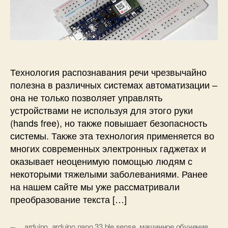
и
р
з
e
с
з
а
n
и
а
п
s
Р
п
и
o
а
и
с
r
с
с
и
F
п
и
Технология распознавания речи чрезвычайно
l
о
полезна в различных системах автоматизации –
o
з
она не только позволяет управлять
w
н
устройствами не используя для этого руки
а
(hands free), но также повышает безопасность
в
системы. Также эта технология применяется во
а
н
многих современных электронных гаджетах и
и
оказывает неоценимую помощью людям с
е
некоторыми тяжелыми заболеваниями. Ранее
р
на нашем сайте мы уже рассматривали
е
преобразование текста […]
ч
и
н
arduino
,
arduino nano 33 ble sense
,
машинное обучение
,