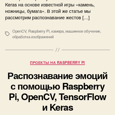
ж
Keras на основе известной игры «камень,
е
ножницы, бумага». В этой же статье мы
с
рассмотрим распознавание жестов […]
т
а
OpenCV
,
Raspberry Pi
,
камера
,
машинное обучение
,
м
М
обработка изображений
и
е
в
т
и
к
д
и
е
Р
ПРОЕКТЫ НА RASPBERRY PI
о
у
п
Распознавание эмоций
б
л
р
с помощью Raspberry
е
и
е
к
Pi, OpenCV, TensorFlow
р
и
н
и Keras
а
R