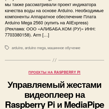
мы также рассматривали проект индикатора
и
с
качества воды на основе Arduino. Необходимые
п
компоненты Аппаратное обеспечение Плата
о
Arduino Mega 2560 (купить на AliExpress)
р
(Реклама: ООО «АЛИБАБА.КОМ (РУ)» ИНН:
ч
7703380158). Arm […]
е
н
н
arduino
,
arduino mega
,
машинное обучение
М
ы
е
х
т
п
к
р
и
Р
ПРОЕКТЫ НА RASPBERRY PI
о
у
д
Управляемый жестами
б
у
р
к
видеоплеер на
и
т
к
Raspberry Pi и MediaPipe
о
и
в