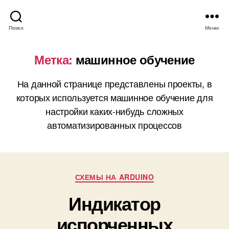
Поиск
Меню
Метка:
машинное обучение
На данной странице представлены проекты, в
которых используется машинное обучение для
настройки каких-нибудь сложных
автоматизированных процессов
Р
СХЕМЫ НА ARDUINO
у
Индикатор
б
р
испорченных
и