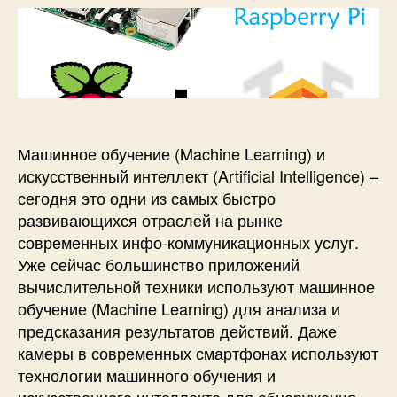
п
с
о
а
и
п
р
з
с
о
з
а
и
м
а
п
М
о
п
и
а
щ
и
с
ш
ь
с
и
и
ю
и
Машинное обучение (Machine Learning) и
н
E
искусственный интеллект (Artificial Intelligence) –
н
d
сегодня это одни из самых быстро
о
g
развивающихся отраслей на рынке
е
e
современных инфо-коммуникационных услуг.
о
I
Уже сейчас большинство приложений
б
m
у
p
вычислительной техники используют машинное
ч
u
обучение (Machine Learning) для анализа и
е
l
предсказания результатов действий. Даже
н
s
камеры в современных смартфонах используют
и
e
технологии машинного обучения и
е
T
искусственного интеллекта для обнаружения