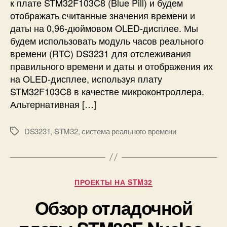
к плате STM32F103C8 (Blue Pill) и будем
ч
отображать считанные значения времени и
е
даты на 0,96-дюймовом OLED-дисплее. Мы
н
будем использовать модуль часов реального
и
е
времени (RTC) DS3231 для отслеживания
м
правильного времени и даты и отображения их
о
на OLED-дисплее, используя плату
д
STM32F103C8 в качестве микроконтроллера.
у
Альтернативная […]
л
я
ч
DS3231
,
STM32
,
система реального времени
М
а
е
с
т
о
к
в
и
Р
ПРОЕКТЫ НА STM32
р
у
е
Обзор отладочной
б
а
р
л
и