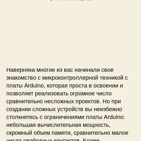
т
т
e
i
з
о
а
o
l
а
р
з
-
l
п
з
а
6
)
и
а
п
4
с
п
и
и
и
с
Н
с
и
а
и
ч
а
Наверняка многие из вас начинали свое
л
знакомство с микроконтроллерной техникой с
о
платы Arduino, которая проста в освоении и
р
позволяет реализовать огромное число
а
сравнительно несложных проектов. Но при
б
создании сложных устройств вы неизбежно
о
т
столкнетесь с ограничениями платы Arduino:
ы
небольшая вычислительная мощность,
с
скромный объем памяти, сравнительно малое
S
число свободных контактов. Более