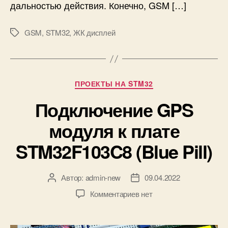
дальностью действия. Конечно, GSM […]
P
S
i
M
l
GSM
,
STM32
,
ЖК дисплей
S
М
l
с
е
)
п
т
о
к
м
и
Р
ПРОЕКТЫ НА STM32
о
у
щ
Подключение GPS
б
ь
р
модуля к плате
ю
и
S
к
STM32F103C8 (Blue Pill)
T
и
M
3
Автор:
admin-new
09.04.2022
А
Д
2
в
а
F
к
Комментариев
нет
т
т
1
з
о
а
0
а
р
з
3
п