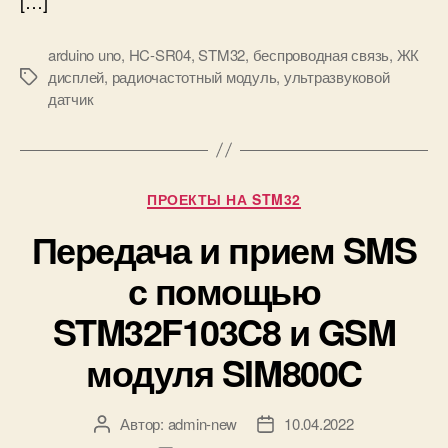
[…]
к
и
о
о
л
arduino uno
,
HC-SR04
,
STM32
,
беспроводная связь
,
ЖК
ч
у
дисплей
,
радиочастотный модуль
,
ультразвуковой
а
М
R
датчик
с
е
S
т
т
-
о
к
4
т
и
8
н
Р
5
ПРОЕКТЫ НА STM32
о
у
г
Передача и прием SMS
б
о
р
с помощью
м
и
о
к
STM32F103C8 и GSM
д
и
у
модуля SIM800C
л
я
4
Автор:
admin-new
10.04.2022
А
Д
3
в
а