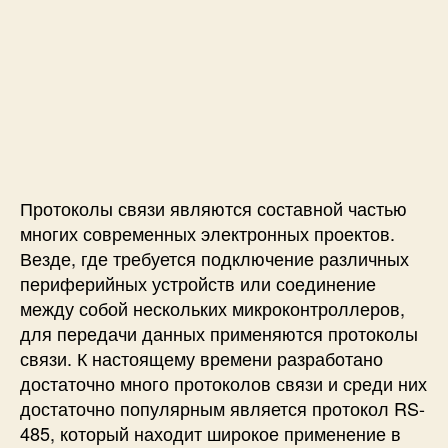
з
о
о
а
а
с
р
з
п
т
з
а
и
и
а
п
с
D
п
и
и
H
и
с
П
T
с
и
о
1
и
с
1
л
к
Протоколы связи являются составной частью
е
S
многих современных электронных проектов.
д
T
Везде, где требуется подключение различных
о
M
периферийных устройств или соединение
в
3
между собой нескольких микроконтроллеров,
а
2
для передачи данных применяются протоколы
т
F
е
связи. К настоящему времени разработано
1
л
0
достаточно много протоколов связи и среди них
ь
3
достаточно популярным является протокол RS-
н
C
485, который находит широкое применение в
а
8