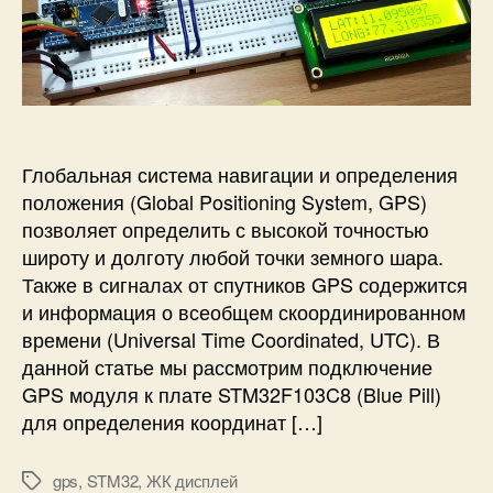
з
а
C
и
а
п
8
с
п
и
и
и
и
с
G
П
с
и
S
о
и
M
д
м
к
Глобальная система навигации и определения
о
л
положения (Global Positioning System, GPS)
д
ю
позволяет определить с высокой точностью
у
ч
широту и долготу любой точки земного шара.
л
е
я
Также в сигналах от спутников GPS содержится
н
S
и информация о всеобщем скоординированном
и
I
е
времени (Universal Time Coordinated, UTC). В
M
G
данной статье мы рассмотрим подключение
8
P
GPS модуля к плате STM32F103C8 (Blue Pill)
0
S
для определения координат […]
0
м
C
о
gps
,
STM32
,
ЖК дисплей
д
М