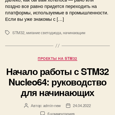
о
а
поздно все равно придется переходить на
ч
т
платформы, используемые в промышленности.
н
е
Если вы уже знакомы с […]
о
S
й
T
STM32
,
мигание светодиода
,
начинающим
М
п
M
е
л
3
т
а
2
к
т
F
и
ы
1
Р
ПРОЕКТЫ НА STM32
S
0
у
Начало работы с STM32
T
3
б
M
C
р
Nucleo64: руководство
3
8
и
2
(
к
для начинающих
F
B
и
N
l
u
u
Автор:
admin-new
24.04.2022
А
Д
c
e
в
а
l
P
к
6 комментариев