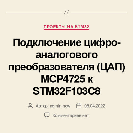
у
е
л
т
я
к
к
и
Р
ПРОЕКТЫ НА STM32
п
у
л
Подключение цифро-
б
а
р
аналогового
т
и
е
к
преобразователя (ЦАП)
S
и
T
MCP4725 к
M
3
STM32F103C8
2
F
1
Автор:
admin-new
08.04.2022
А
Д
0
в
а
3
к
Комментариев
нет
т
т
C
з
о
а
8
а
р
з