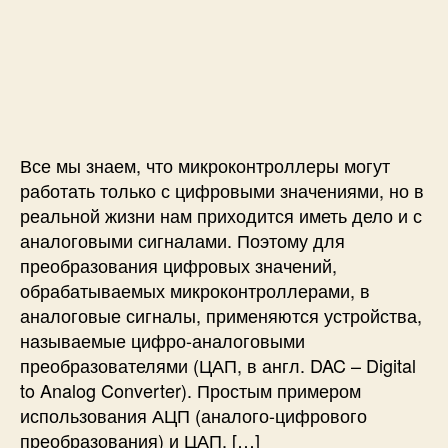
(
п
з
а
B
и
а
п
l
с
п
и
u
и
и
с
e
П
с
и
P
о
и
i
д
l
к
Все мы знаем, что микроконтроллеры могут
l
л
работать только с цифровыми значениями, но в
)
ю
реальной жизни нам приходится иметь дело и с
ч
аналоговыми сигналами. Поэтому для
е
преобразования цифровых значений,
н
обрабатываемых микроконтроллерами, в
и
е
аналоговые сигналы, применяются устройства,
ц
называемые цифро-аналоговыми
и
преобразователями (ЦАП, в англ. DAC – Digital
ф
to Analog Converter). Простым примером
р
использования АЦП (аналого-цифрового
о
преобразования) и ЦАП, […]
-