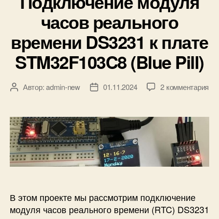
Подключение модуля
р
часов реального
и
к
времени DS3231 к плате
и
STM32F103C8 (Blue Pill)
к
Автор:
admin-new
01.11.2024
2 комментария
А
Д
з
в
а
а
т
т
п
о
а
и
р
з
с
з
а
и
а
п
П
п
и
о
и
с
д
с
и
к
и
В этом проекте мы рассмотрим подключение
л
модуля часов реального времени (RTC) DS3231
ю