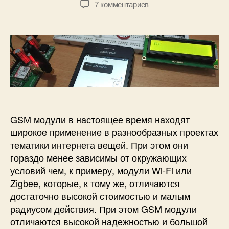
3
к
7 комментариев
т
т
М
з
о
а
Г
а
р
з
ц
п
з
а
к
и
а
п
S
с
п
и
T
и
и
с
M
П
с
и
3
е
и
2
р
F
е
GSM модули в настоящее время находят
1
д
широкое применение в разнообразных проектах
0
а
тематики интернета вещей. При этом они
3
ч
гораздо менее зависимы от окружающих
C
а
условий чем, к примеру, модули Wi-Fi или
8
и
(
Zigbee, которые, к тому же, отличаются
п
B
р
достаточно высокой стоимостью и малым
l
и
радиусом действия. При этом GSM модули
u
е
отличаются высокой надежностью и большой
e
м