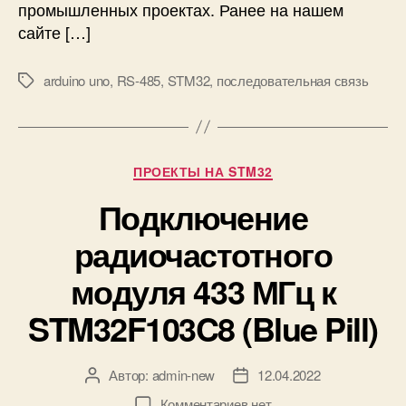
промышленных проектах. Ранее на нашем
я
сайте […]
с
в
я
arduino uno
,
RS-485
,
STM32
,
последовательная связь
М
з
е
ь
т
м
к
е
и
Р
ПРОЕКТЫ НА STM32
ж
у
д
Подключение
б
у
р
S
радиочастотного
и
T
к
M
модуля 433 МГц к
и
3
STM32F103C8 (Blue Pill)
2
F
1
0
Автор:
admin-new
12.04.2022
А
Д
3
в
а
к
Комментариев
нет