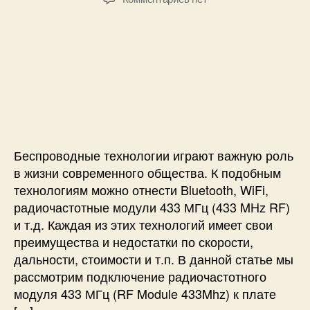
C
т
т
з
8
о
а
а
и
р
з
п
A
з
а
и
r
а
п
с
d
п
и
и
u
и
с
П
i
с
и
о
n
и
д
o
к
Беспроводные технологии играют важную роль
U
л
в жизни современного общества. К подобным
n
ю
технологиям можно отнести Bluetooth, WiFi,
o
ч
п
радиочастотные модули 433 МГц (433 MHz RF)
е
о
и т.д. Каждая из этих технологий имеет свои
н
п
преимущества и недостатки по скорости,
и
р
е
дальности, стоимости и т.п. В данной статье мы
о
р
рассмотрим подключение радиочастотного
т
а
модуля 433 МГц (RF Module 433Mhz) к плате
о
д