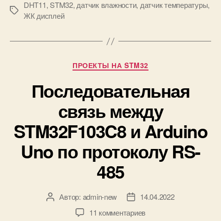
DHT11
,
STM32
,
датчик влажности
,
датчик температуры
,
и
М
ЖК дисплей
к
е
а
т
т
к
е
и
м
Р
ПРОЕКТЫ НА STM32
п
у
Последовательная
е
б
р
р
связь между
а
и
т
к
STM32F103C8 и Arduino
у
и
р
Uno по протоколу RS-
ы
и
485
в
л
а
Автор:
admin-new
14.04.2022
А
Д
ж
в
а
к
11 комментариев
н
т
т