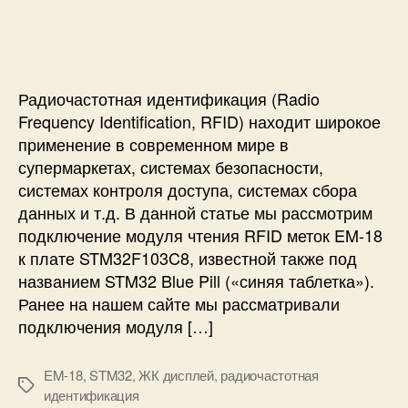
в
и
а
п
а
П
п
и
т
о
и
с
е
д
с
и
л
к
и
Радиочастотная идентификация (Radio
я
л
Frequency Identification, RFID) находит широкое
(
ю
применение в современном мире в
Ц
ч
супермаркетах, системах безопасности,
А
е
системах контроля доступа, системах сбора
П
н
)
данных и т.д. В данной статье мы рассмотрим
и
M
е
подключение модуля чтения RFID меток EM-18
C
R
к плате STM32F103C8, известной также под
P
F
названием STM32 Blue Pill («синяя таблетка»).
4
I
Ранее на нашем сайте мы рассматривали
7
D
подключения модуля […]
2
м
5
о
к
д
EM-18
,
STM32
,
ЖК дисплей
,
радиочастотная
М
S
у
идентификация
е