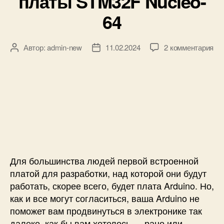
платы STM32F Nucleo-
ь
к
64
н
и
о
г
к
о
Автор:
admin-new
11.02.2024
2 комментария
А
Д
з
в
в
а
а
р
т
т
п
е
о
а
и
м
р
з
с
е
з
а
и
н
а
п
О
и
п
и
б
D
и
с
з
S
с
и
о
3
и
Для большинства людей первой встроенной
р
2
платой для разработки, над которой они будут
о
3
работать, скорее всего, будет плата Arduino. Но,
т
1
как и все могут согласиться, ваша Arduino не
л
к
поможет вам продвинуться в электронике так
а
п
далеко, как бы вам хотелось — рано или
д
л