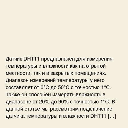
в
а
а
т
т
т
п
в
о
а
и
о
р
з
с
д
з
а
и
л
а
п
П
я
п
и
о
н
и
с
д
а
с
и
к
ч
и
Датчик DHT11 предназначен для измерения
л
и
температуры и влажности как на отрытой
ю
н
местности, так и в закрытых помещениях.
ч
а
Диапазон измерений температуры у него
е
ю
составляет от 0°C до 50°C с точностью 1°C.
н
щ
Также он способен измерять влажность в
и
и
е
х
диапазоне от 20% до 90% с точностью 1°C. В
д
данной статье мы рассмотрим подключение
а
датчика температуры и влажности DHT11 […]
т
ч