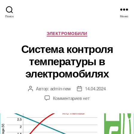
Поиск
Меню
Р
ЭЛЕКТРОМОБИЛИ
у
Система контроля
б
р
температуры в
и
к
электромобилях
и
Автор:
admin-new
14.04.2024
А
Д
в
а
к
Комментариев
нет
т
т
з
о
а
а
р
з
п
з
а
и
а
п
с