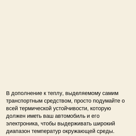
е
р
а
т
у
р
ы
в
э
л
е
к
т
р
В дополнение к теплу, выделяемому самим
о
транспортным средством, просто подумайте о
м
всей термической устойчивости, которую
о
б
должен иметь ваш автомобиль и его
и
электроника, чтобы выдерживать широкий
л
диапазон температур окружающей среды.
я