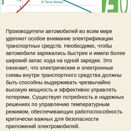
п
и
и
и
с
С
с
и
и
и
с
т
Производители автомобилей во всем мире
е
уделяют особое внимание электрификации
м
транспортных средств. Необходимо, чтобы
а
автомобили заряжались быстрее и имели более
к
широкий запас хода на одной зарядке. Это
о
означает, что электрические и электронные
н
т
схемы внутри транспортного средства должны
р
быть способны выдерживать чрезвычайно
о
высокую мощность и эффективно управлять
л
потерями. Существует потребность в надежных
я
решениях по управлению температурным
т
режимом, обеспечивающих работоспособность
е
критически важных для безопасности
м
приложений электромобилей.
п