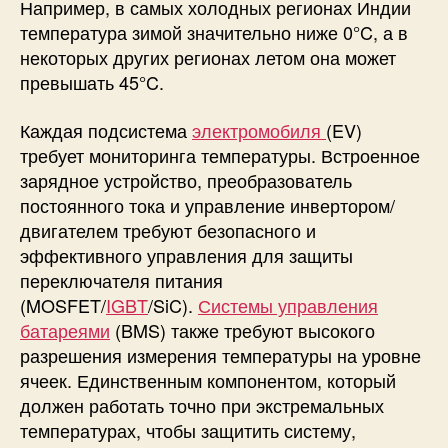
Например, в самых холодных регионах Индии
х
температура зимой значительно ниже 0°C, а в
некоторых других регионах летом она может
превышать 45°C.
Каждая подсистема
электромобиля
(
EV)
требует мониторинга температуры. Встроенное
зарядное устройство, преобразователь
постоянного тока и управление инвертором/
двигателем требуют безопасного и
эффективного управления для защиты
переключателя питания
(MOSFET/
IGBT
/SiC).
Системы управления
батареями
(BMS) также требуют высокого
разрешения измерения температуры на уровне
ячеек. Единственным компонентом, который
должен работать точно при экстремальных
температурах, чтобы защитить систему,