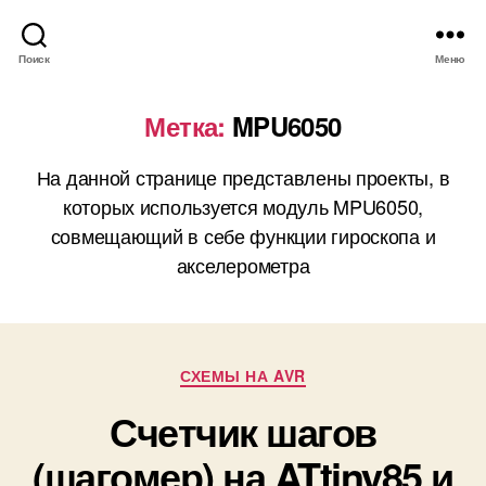
Поиск
Меню
Метка:
MPU6050
На данной странице представлены проекты, в
которых используется модуль MPU6050,
совмещающий в себе функции гироскопа и
акселерометра
Р
СХЕМЫ НА AVR
у
Счетчик шагов
б
р
(шагомер) на ATtiny85 и
и