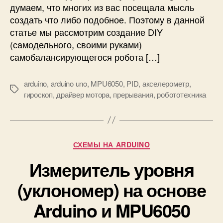
и
думаем, что многих из вас посещала мысль
6
р
создать что либо подобное. Поэтому в данной
0
у
статье мы рассмотрим создание DIY
5
ю
0
(самодельного, своими руками)
щ
самобалансирующегося робота […]
и
й
с
arduino
,
arduino uno
,
MPU6050
,
PID
,
акселерометр
,
М
я
гироскоп
,
драйвер мотора
,
прерывания
,
робототехника
е
р
т
о
к
б
и
о
Р
СХЕМЫ НА ARDUINO
т
у
н
Измеритель уровня
б
а
р
A
(уклономер) на основе
и
r
к
Arduino и MPU6050
d
и
u