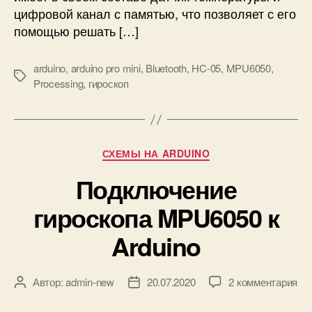
цифровой канал с памятью, что позволяет с его
в
н
помощью решать […]
я
(
arduino
,
arduino pro mini
,
Bluetooth
,
HC-05
,
MPU6050
,
у
М
Processing
,
гироскоп
к
е
л
т
о
к
н
и
Р
о
СХЕМЫ НА ARDUINO
у
м
Подключение
б
е
р
р
гироскопа MPU6050 к
и
)
к
н
Arduino
и
а
о
с
к
Автор:
admin-new
20.07.2020
2 комментария
А
Д
н
з
в
а
о
а