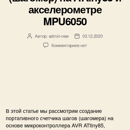
к
акселерометре
и
MPU6050
Автор:
admin-new
03.12.2020
А
Д
в
а
к
Комментариев
нет
т
т
з
о
а
а
р
з
п
з
а
и
а
п
с
п
и
и
и
с
С
с
и
ч
и
е
т
В этой статье мы рассмотрим создание
ч
портативного счетчика шагов (шагомера) на
и
основе микроконтроллера AVR ATtiny85,
к