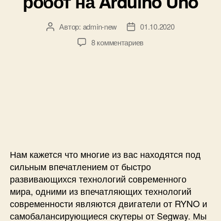
робот на Arduino Uno
n
к
y
и
8
Автор:
admin-new
01.10.2020
А
Д
5
в
а
к
8 комментариев
и
т
т
з
а
о
а
а
к
р
з
п
с
з
а
и
е
а
п
с
л
п
и
и
е
и
с
С
р
с
и
а
о
и
м
м
о
Нам кажется что многие из вас находятся под
е
б
сильным впечатлением от быстро
т
а
р
развивающихся технологий современного
л
е
мира, одними из впечатляющих технологий
а
M
современности являются двигатели от RYNO и
н
P
самобалансирующиеся скутеры от Segway. Мы
с
U