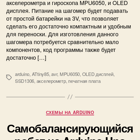
акселерометра и гироскопа MPU6050, и OLED
ш
дисплея. Питание на шагомер будет подавать
а
от простой батарейки на 3V, что позволяет
г
о
сделать его достаточно компактным и удобным
в
для переноски. Для изготовления данного
(
шагомера потребуется сравнительно мало
ш
компонентов, код программы также будет
а
достаточно […]
г
о
м
arduino
,
ATtiny85
,
avr
,
MPU6050
,
OLED дисплей
,
М
е
SSD1306
,
акселерометр
,
печатная плата
е
р
т
)
к
н
и
а
Р
СХЕМЫ НА ARDUINO
A
у
T
Самобалансирующийся
б
t
р
i
и