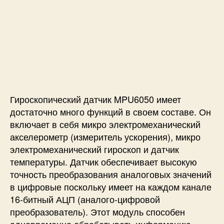
т
т
в
п
о
а
е
и
р
з
A
с
з
а
r
и
а
п
d
П
п
и
u
о
и
с
i
д
с
и
n
к
и
o
Гироскопический датчик MPU6050 имеет
л
и
ю
достаточно много функций в своем составе. Он
M
ч
включает в себя микро электромеханический
P
е
акселерометр (измеритель ускорения), микро
U
н
6
электромеханический гироскоп и датчик
и
0
температуры. Датчик обеспечивает высокую
е
5
точность преобразования аналоговых значений
г
0
в цифровые поскольку имеет на каждом канале
и
16-битный АЦП (аналого-цифровой
р
о
преобразователь). Этот модуль способен
с
одновременно обрабатывать информацию