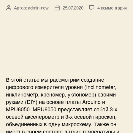
i
к
n
Автор:
admin-new
25.07.2020
4 комментария
А
Д
з
o
в
а
а
U
т
т
п
n
о
а
и
o
р
з
с
з
а
и
а
п
И
п
и
з
и
с
м
с
и
е
и
В этой статье мы рассмотрим создание
р
и
цифрового измерителя уровня (Inclinometer,
т
инклинометр, креномер, уклономер) своими
е
руками (DIY) на основе платы Arduino и
л
MPU6050. MPU6050 представляет собой 3-х
ь
осевой акселерометр и 3-х осевой гироскоп,
у
объединенных в одну микросхему. Также он
р
имеет в своем составе датчик температуры и
о