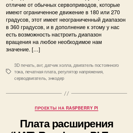
отличие от обычных сервоприводов, которые
о
р
ж
имеют ограниченное движение в 180 или 270
а
е
градусов, этот имеет неограниченный диапазон
т
н
и
в 360 градусов, и в дополнение к этому у нас
и
т
есть возможность настроить диапазон
ю
ь
вращения на любое необходимое нам
с
л
значение. […]
п
ю
о
б
м
3D печать
,
avr
,
датчик холла
,
двигатель постоянного
о
о
тока
,
печатная плата
,
регулятор напряжения
,
й
М
щ
серводвигатель
,
энкодер
д
е
ь
в
т
ю
и
к
A
г
и
t
а
Р
ПРОЕКТЫ НА RASPBERRY PI
m
т
у
e
е
Плата расширения
б
g
л
р
a
ь