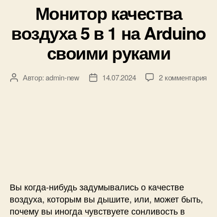
е
Монитор качества
б
й
р
с
воздуха 5 в 1 на Arduino
и
р
к
своими руками
е
и
д
ы
к
и
Автор:
admin-new
14.07.2024
2 комментария
А
Д
з
Э
в
а
а
М
т
т
п
П
о
а
и
н
р
з
с
а
з
а
и
п
а
п
М
р
п
и
о
о
и
с
н
и
с
и
и
з
и
Вы когда-нибудь задумывались о качестве
т
в
воздуха, которым вы дышите, или, может быть,
о
о
почему вы иногда чувствуете сонливость в
р
д