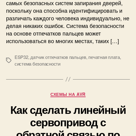
самых безопасных систем запирания дверей,
з
о
поскольку она способна идентифицировать и
п
различать каждого человека индивидуально, не
а
делая никаких ошибок. Система безопасности
с
на основе отпечатков пальцев может
н
использоваться во многих местах, таких […]
о
с
т
ESP32
,
датчик отпечатков пальцев
,
печатная плата
,
М
и
система безопасности
е
н
т
а
к
E
и
S
Р
СХЕМЫ НА AVR
P
у
3
Как сделать линейный
б
2
р
и
сервопривод с
и
д
к
обратной связью по
а
и