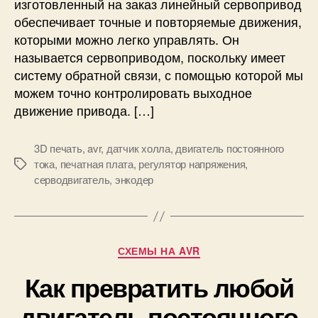
изготовленный на заказ линейный сервопривод
т
в
обеспечивает точные и повторяемые движения,
ь
л
которыми можно легко управлять. Он
и
называется сервоприводом, поскольку имеет
н
систему обратной связи, с помощью которой мы
е
можем точно контролировать выходное
й
движение привода. […]
н
ы
й
3D печать
,
avr
,
датчик холла
,
двигатель постоянного
с
тока
,
печатная плата
,
регулятор напряжения
,
М
е
серводвигатель
,
энкодер
е
р
т
в
к
о
и
п
Р
СХЕМЫ НА AVR
р
у
и
Как превратить любой
б
в
р
о
двигатель постоянного
и