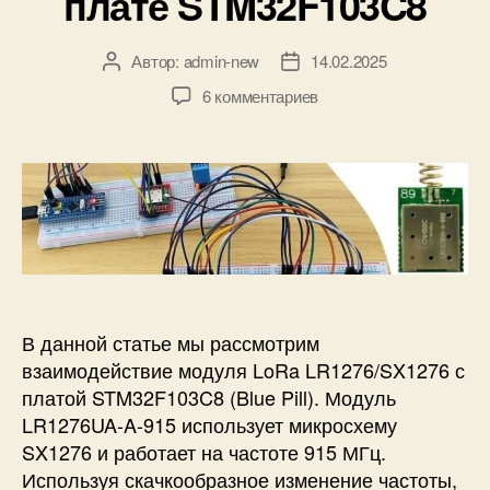
плате STM32F103C8
и
Автор:
admin-new
14.02.2025
А
Д
в
а
к
6 комментариев
т
т
з
о
а
а
р
з
п
з
а
и
а
п
с
п
и
и
и
с
П
с
и
о
и
д
к
В данной статье мы рассмотрим
л
взаимодействие модуля LoRa LR1276/SX1276 с
ю
платой STM32F103C8 (Blue Pill). Модуль
ч
LR1276UA-A-915 использует микросхему
е
SX1276 и работает на частоте 915 МГц.
н
Используя скачкообразное изменение частоты,
и