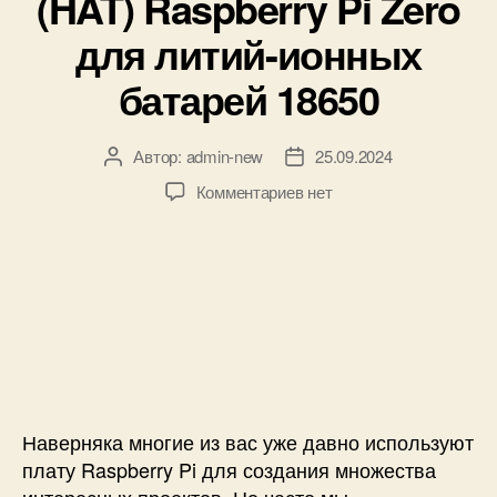
(HAT) Raspberry Pi Zero
и
3
п
к
2
для литий-ионных
о
и
8
с
p
батарей 18650
т
о
я
Автор:
admin-new
25.09.2024
А
Д
н
в
а
н
к
Комментариев
нет
т
т
о
з
о
а
г
а
р
з
о
п
з
а
т
и
а
п
о
с
п
и
к
и
и
с
а
П
с
и
в
л
и
с
а
е
т
Наверняка многие из вас уже давно используют
р
а
плату Raspberry Pi для создания множества
в
р
интересных проектов. Но часто мы