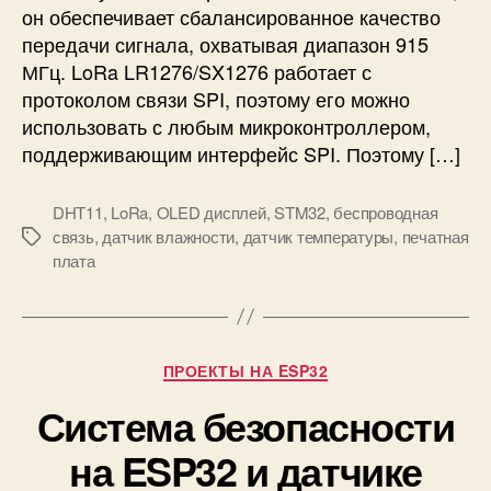
е
он обеспечивает сбалансированное качество
м
передачи сигнала, охватывая диапазон 915
о
МГц. LoRa LR1276/SX1276 работает с
д
протоколом связи SPI, поэтому его можно
у
использовать с любым микроконтроллером,
л
поддерживающим интерфейс SPI. Поэтому […]
я
L
o
DHT11
,
LoRa
,
OLED дисплей
,
STM32
,
беспроводная
R
связь
,
датчик влажности
,
датчик температуры
,
печатная
М
a
плата
е
L
т
R
к
1
и
2
Р
ПРОЕКТЫ НА ESP32
7
у
6
Система безопасности
б
/
р
S
на ESP32 и датчике
и
X
к