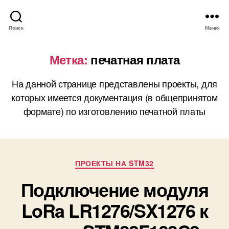
Поиск
Меню
Метка:
печатная плата
На данной странице представлены проекты, для
которых имеется документация (в общепринятом
формате) по изготовлению печатной платы
Р
ПРОЕКТЫ НА STM32
у
Подключение модуля
б
р
LoRa LR1276/SX1276 к
и
к