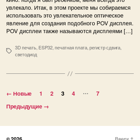
ы
с
увлекало. Итак, в этом проекте мы собираемся
2
о
,
использовать это увлекательное оптическое
к
4
явление для создания подобного POV дисплея.
о
Г
POV дисплеи также называются дисплеями […]
г
Г
о
ц
р
3D печать
,
ESP32
,
печатная плата
,
регистр сдвига
,
М
а
светодиод
е
з
т
р
к
е
и
ш
е
П
…
←
Новые
1
2
3
4
7
н
а
и
Предыдущие
→
я
г
н
а
и
E
S
© 2026
Вверх
↑