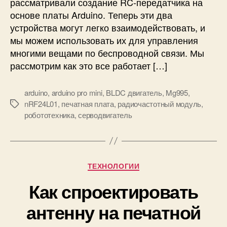
рассматривали создание RC-передатчика на
и
д
основе платы Arduino. Теперь эти два
л
я
устройства могут легко взаимодействовать, и
п
мы можем использовать их для управления
у
многими вещами по беспроводной связи. Мы
л
рассмотрим как это все работает […]
ь
т
arduino
,
arduino pro mini
,
BLDC двигатель
,
Mg995
,
а
nRF24L01
,
печатная плата
,
радиочастотный модуль
,
д
М
робототехника
,
серводвигатель
и
е
с
т
т
к
а
и
н
Р
ТЕХНОЛОГИИ
ц
у
и
Как спроектировать
б
о
р
н
антенну на печатной
и
н
к
о