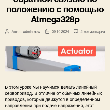
т
положению с помощью
ч
и
Atmega328p
к
е
о
к
Автор:
admin-new
09.10.2024
2 комментария
А
Д
т
з
в
а
п
а
т
т
е
п
о
а
ч
и
р
з
а
с
з
а
т
и
а
п
к
К
п
и
о
а
и
с
в
к
с
и
п
с
и
В этом уроке мы научимся делать линейный
а
д
л
сервопривод. В отличие от обычных линейных
е
ь
приводов, которые движутся в определенном
л
ц
направлении при подаче напряжения, этот
а
е