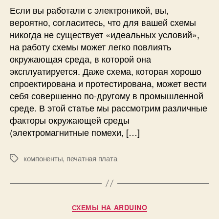
я
н
Если вы работали с электроникой, вы,
н
ы
вероятно, согласитесь, что для вашей схемы
и
х
никогда не существует «идеальных условий»,
е
б
на работу схемы может легко повлиять
ф
а
окружающая среда, в которой она
а
т
эксплуатируется. Даже схема, которая хорошо
к
а
т
спроектирована и протестирована, может вести
р
о
е
себя совершенно по-другому в промышленной
р
й
среде. В этой статье мы рассмотрим различные
о
1
факторы окружающей среды
в
8
(электромагнитные помехи, […]
о
6
к
5
р
0
компоненты
,
печатная плата
М
у
е
ж
т
а
к
ю
и
Р
СХЕМЫ НА ARDUINO
щ
у