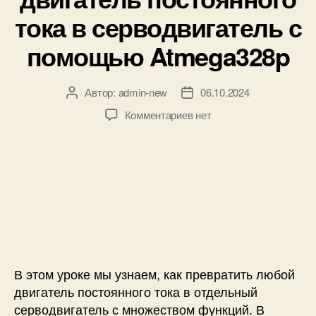
д
к
тока в серводвигатель с
с
и
о
помощью Atmega328p
б
р
а
Автор:
admin-new
06.10.2024
А
Д
т
в
а
н
к
Комментариев
нет
т
т
о
з
о
а
й
а
р
з
с
п
з
а
в
и
а
п
я
с
п
и
з
и
и
с
ь
К
с
и
ю
а
и
п
к
о
п
В этом уроке мы узнаем, как превратить любой
п
р
двигатель постоянного тока в отдельный
о
е
серводвигатель с множеством функций. В
л
в