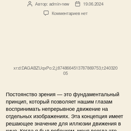
ч
Автор:
admin-new
19.06.2024
А
Д
а
в
а
к
Комментариев
нет
т
т
т
з
н
о
а
а
о
р
з
п
й
з
а
и
п
а
п
с
л
п
и
и
а
и
с
P
т
с
и
O
е
xr:d:DAGABZUqxPo:2,j:8748664513787869753,t:240320
и
V
05
д
д
л
и
я
с
ч
Постоянство зрения — это фундаментальный
п
а
принцип, который позволяет нашим глазам
л
с
воспринимать непрерывное движение на
е
т
отдельных изображениях. Эта концепция имеет
й
о
в
решающее значение для иллюзии движения в
т
ы
кино. Когда я был ребенком, меня всегда это