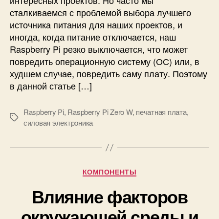
о
а
сталкиваемся с проблемой выбора лучшего
д
с
источника питания для наших проектов, и
в
ш
и
иногда, когда питание отключается, наш
и
г
р
Raspberry Pi резко выключается, что может
а
е
повредить операционную систему (ОС) или, в
т
н
худшем случае, повредить саму плату. Поэтому
е
и
в данной статье […]
л
я
ь
(
с
Raspberry Pi
,
Raspberry Pi Zero W
,
печатная плата
,
H
М
п
силовая электроника
A
е
о
T
т
м
)
к
о
R
и
щ
a
Р
КОМПОНЕНТЫ
ь
s
у
ю
p
Влияние факторов
б
A
b
р
t
окружающей среды и
e
и
m