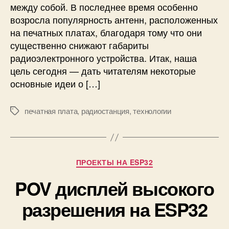
между собой. В последнее время особенно
o
к
и
возросла популярность антенн, расположенных
т
N
и
на печатных платах, благодаря тому что они
R
р
существенно снижают габариты
F
о
радиоэлектронного устройства. Итак, наша
2
в
цель сегодня — дать читателям некоторые
4
а
основные идеи о […]
L
т
0
ь
1
а
печатная плата
,
радиостанция
,
технологии
М
н
е
т
т
е
к
н
и
Р
ПРОЕКТЫ НА ESP32
н
у
у
POV дисплей высокого
б
н
р
а
разрешения на ESP32
и
п
к
е
и