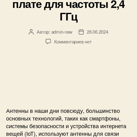
плате для частоты 2,4
и
г
ГГц
о
у
п
Автор:
admin-new
26.06.2024
А
Д
р
в
а
а
к
Комментариев
нет
т
т
в
з
о
а
л
а
р
з
е
п
з
а
н
и
а
п
и
с
п
и
я
и
и
с
н
К
с
и
а
а
и
A
к
r
с
Антенны в наши дни повсюду, большинство
d
п
основных технологий, таких как смартфоны,
u
р
системы безопасности и устройства интернета
i
о
вещей (IoT), используют антенны для связи
n
е