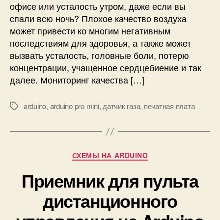
офисе или усталость утром, даже если вы
к
и
спали всю ночь? Плохое качество воздуха
а
т
может привести ко многим негативным
ч
е
е
л
последствиям для здоровья, а также может
с
ь
вызвать усталость, головные боли, потерю
т
н
концентрации, учащенное сердцебиение и так
в
о
далее. Мониторинг качества […]
а
с
в
т
arduino
,
arduino pro mini
,
датчик газа
,
печатная плата
о
ь
М
з
п
е
д
е
т
у
ч
к
х
а
и
Р
СХЕМЫ НА ARDUINO
а
т
у
5
н
Приемник для пульта
б
в
о
р
дистанционного
1
й
и
н
п
к
а
л
и