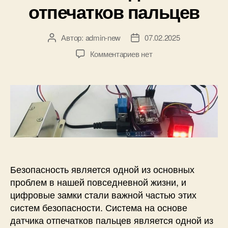
1
отпечатков пальцев
и
2
7
6
Автор:
admin-new
07.02.2025
А
Д
к
в
а
к
Комментариев
нет
п
т
т
з
л
о
а
а
а
р
з
п
т
з
а
и
е
а
п
с
S
п
и
и
T
и
с
С
M
с
и
и
3
и
с
2
т
Безопасность является одной из основных
F
е
проблем в нашей повседневной жизни, и
1
м
0
цифровые замки стали важной частью этих
а
3
систем безопасности. Система на основе
б
C
датчика отпечатков пальцев является одной из
е
8