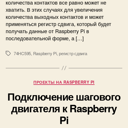
количества контактов все равно может не
и
хватить. В этих случаях для увеличения
е
количества выходных контактов и может
р
применяться регистр сдвига, который будет
е
получать данные от Raspberry Pi в
г
и
последовательной форме, а […]
с
т
74HC595
,
Raspberry Pi
,
регистр сдвига
М
р
е
а
т
с
к
д
и
Р
в
ПРОЕКТЫ НА RASPBERRY PI
у
и
Подключение шагового
б
г
р
а
двигателя к Raspberry
и
7
к
4
Pi
и
H
C