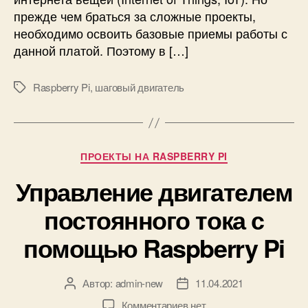
ш
прежде чем браться за сложные проекты,
а
необходимо освоить базовые приемы работы с
г
о
данной платой. Поэтому в […]
в
о
Raspberry Pi
,
шаговый двигатель
М
г
е
о
т
д
к
в
и
Р
и
ПРОЕКТЫ НА RASPBERRY PI
у
г
Управление двигателем
б
а
р
т
постоянного тока с
и
е
к
л
помощью Raspberry Pi
и
я
к
R
Автор:
admin-new
11.04.2021
А
Д
a
в
а
s
к
Комментариев
нет