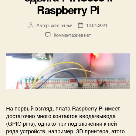
к
Raspberry Pi
и
Автор:
admin-new
12.04.2021
А
Д
в
а
к
Комментариев
нет
т
т
з
о
а
а
р
з
п
з
а
и
а
п
с
п
и
и
и
с
П
с
и
о
и
д
к
На первый взгляд, плата Raspberry Pi имеет
л
ю
достаточно много контактов ввода/вывода
ч
(GPIO pins), однако при подключении к ней
е
ряда устройств, например, 3D принтера, этого
н