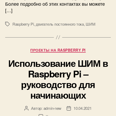
а
Более подробно об этих контактах вы можете
т
[…]
е
л
Raspberry Pi
,
двигатель постоянного тока
,
ШИМ
М
е
е
м
т
п
к
о
и
с
Р
ПРОЕКТЫ НА RASPBERRY PI
т
у
Использование ШИМ в
о
б
я
р
Raspberry Pi –
н
и
н
к
руководство для
о
и
г
начинающих
о
т
о
Автор:
admin-new
10.04.2021
А
Д
к
в
а