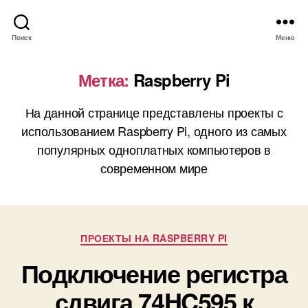
Поиск
Меню
Метка:
Raspberry Pi
На данной странице представлены проекты с
использованием Raspberry Pi, одного из самых
популярных одноплатных компьютеров в
современном мире
Р
ПРОЕКТЫ НА RASPBERRY PI
у
Подключение регистра
б
р
сдвига 74HC595 к
и