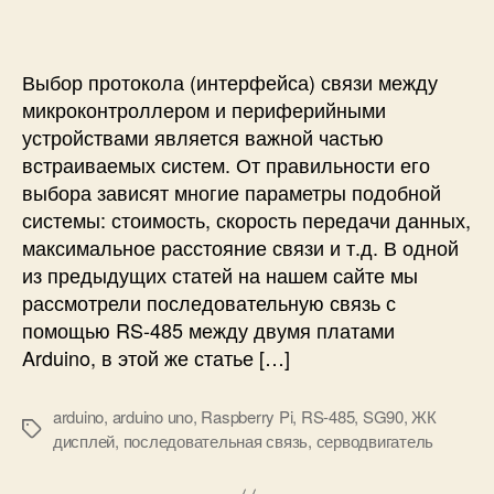
я
П
с
и
н
о
и
а
с
ч
л
Выбор протокола (интерфейса) связи между
и
е
микроконтроллером и периферийными
н
д
устройствами является важной частью
а
о
встраиваемых систем. От правильности его
ю
в
выбора зависят многие параметры подобной
щ
а
системы: стоимость, скорость передачи данных,
и
т
х
е
максимальное расстояние связи и т.д. В одной
л
из предыдущих статей на нашем сайте мы
ь
рассмотрели последовательную связь с
н
помощью RS-485 между двумя платами
а
Arduino, в этой же статье […]
я
с
в
arduino
,
arduino uno
,
Raspberry Pi
,
RS-485
,
SG90
,
ЖК
М
я
дисплей
,
последовательная связь
,
серводвигатель
е
з
т
ь