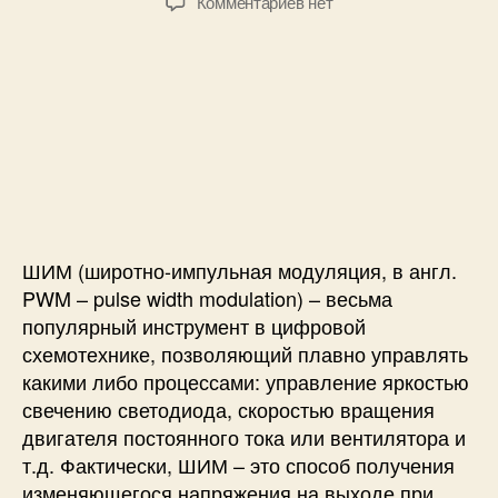
а
к
Комментариев
нет
т
т
с
з
о
а
п
а
р
з
о
п
з
а
м
и
а
п
о
с
п
и
щ
и
и
с
ь
И
с
и
ю
с
и
R
п
a
о
ШИМ (широтно-импульная модуляция, в англ.
s
л
p
ь
PWM – pulse width modulation) – весьма
b
з
популярный инструмент в цифровой
e
о
схемотехнике, позволяющий плавно управлять
r
в
какими либо процессами: управление яркостью
r
а
свечению светодиода, скоростью вращения
y
н
двигателя постоянного тока или вентилятора и
P
и
т.д. Фактически, ШИМ – это способ получения
i
е
изменяющегося напряжения на выходе при
Ш