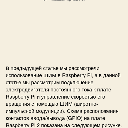
т
т
p
з
о
а
b
а
р
з
e
п
з
а
r
и
а
п
r
с
п
и
y
и
и
с
P
У
с
и
i
п
и
р
а
В предыдущей статье мы рассмотрели
в
л
использование ШИМ в Raspberry Pi, а в данной
е
статье мы рассмотрим подключение
н
электродвигателя постоянного тока к плате
и
Raspberry Pi и управление скоростью его
е
вращения с помощью ШИМ (широтно-
д
импульсной модуляции). Схема расположения
в
контактов ввода/вывода (GPIO) на плате
и
Raspberry Pi 2 показана на следующем рисунке.
г