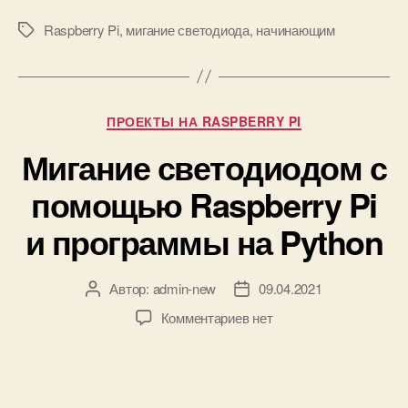
к
Raspberry Pi
,
мигание светодиода
,
начинающим
М
R
е
a
т
s
к
p
и
b
Р
ПРОЕКТЫ НА RASPBERRY PI
e
у
Мигание светодиодом с
r
б
r
р
помощью Raspberry Pi
y
и
P
к
и программы на Python
i
и
с
п
Автор:
admin-new
09.04.2021
А
Д
о
в
а
м
к
Комментариев
нет
т
т
о
з
о
а
щ
а
р
з
ь
п
з
а
ю
и