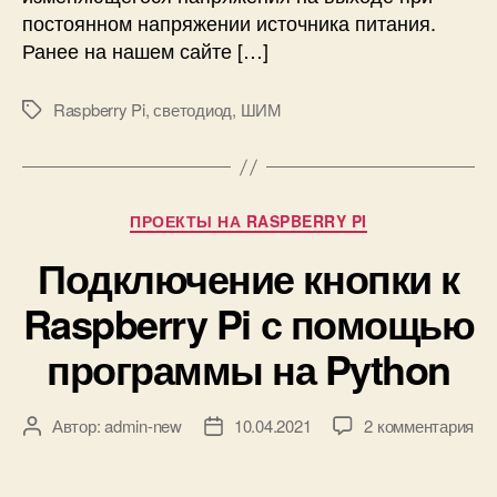
И
постоянном напряжении источника питания.
М
Ранее на нашем сайте […]
в
R
Raspberry Pi
,
светодиод
,
ШИМ
М
a
е
s
т
p
к
b
и
e
Р
ПРОЕКТЫ НА RASPBERRY PI
r
у
Подключение кнопки к
r
б
y
р
Raspberry Pi с помощью
P
и
i
к
программы на Python
–
и
р
у
к
Автор:
admin-new
10.04.2021
2 комментария
А
Д
к
з
в
а
о
а
т
т
в