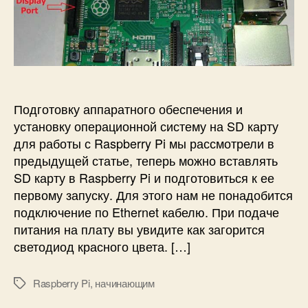
и
р
а
п
с
о
п
и
и
г
и
с
Н
р
с
и
а
а
и
с
м
т
м
Подготовку аппаратного обеспечения и
р
ы
о
установку операционной систему на SD карту
н
й
для работы с Raspberry Pi мы рассмотрели в
а
к
предыдущей статье, теперь можно вставлять
P
а
SD карту в Raspberry Pi и подготовиться к ее
y
о
t
первому запуску. Для этого нам не понадобится
п
h
подключение по Ethernet кабелю. При подаче
е
o
питания на плату вы увидите как загорится
р
n
светодиод красного цвета. […]
а
ц
и
Raspberry Pi
,
начинающим
М
о
е
н