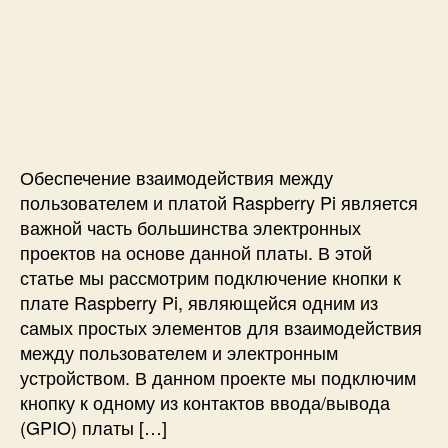
п
о
а
о
и
р
з
д
с
з
а
с
и
а
п
т
П
п
и
в
о
и
с
о
д
с
и
д
к
и
л
Обеспечение взаимодействия между
л
я
ю
пользователем и платой Raspberry Pi является
н
ч
важной часть большинства электронных
а
е
ч
проектов на основе данной платы. В этой
н
и
статье мы рассмотрим подключение кнопки к
и
н
плате Raspberry Pi, являющейся одним из
е
а
самых простых элементов для взаимодействия
к
ю
между пользователем и электронным
н
щ
устройством. В данном проекте мы подключим
о
и
п
кнопку к одному из контактов ввода/вывода
х
к
(GPIO) платы […]
и