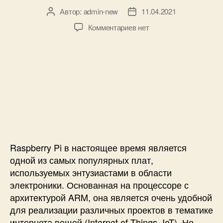
5
Автор:
admin-new
11.04.2021
А
Д
9
в
а
5
к
Комментариев
нет
т
т
к
з
о
а
R
а
р
з
a
п
з
а
s
и
а
п
p
с
п
и
b
и
и
с
e
П
с
и
r
о
и
r
д
y
к
Raspberry Pi в настоящее время является
P
л
i
ю
одной из самых популярных плат,
ч
используемых энтузиастами в области
е
электроники. Основанная на процессоре с
н
архитектурой ARM, она является очень удобной
и
для реализации различных проектов в тематике
е
интернета вещей (Internet of Things, IoT). Но