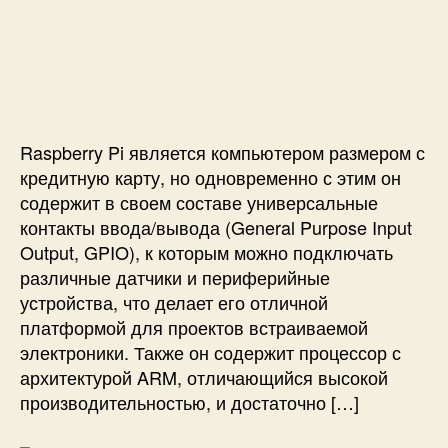
а
п
п
с
п
и
р
и
и
с
о
М
с
и
г
и
и
р
г
а
а
м
н
Raspberry Pi является компьютером размером с
м
и
кредитную карту, но одновременно с этим он
ы
е
содержит в своем составе универсальные
н
с
контакты ввода/вывода (General Purpose Input
а
в
P
Output, GPIO), к которым можно подключать
е
y
т
различные датчики и периферийные
t
о
устройства, что делает его отличной
h
д
платформой для проектов встраиваемой
o
и
электроники. Также он содержит процессор с
n
о
архитектурой ARM, отличающийся высокой
д
производительностью, и достаточно […]
о
м