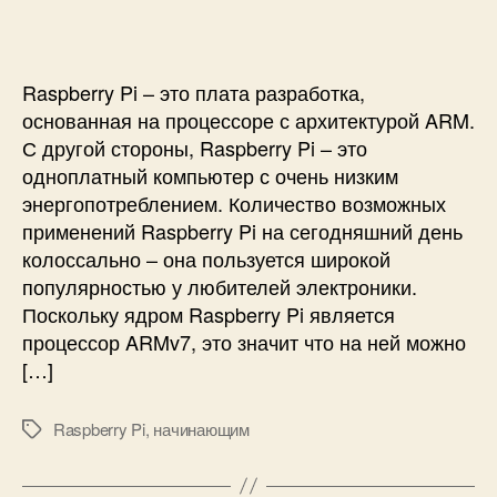
R
а
и
с
a
к
с
и
s
н
и
p
Raspberry Pi – это плата разработка,
а
b
ч
основанная на процессоре с архитектурой ARM.
e
а
С другой стороны, Raspberry Pi – это
r
т
одноплатный компьютер с очень низким
r
ь
энергопотреблением. Количество возможных
y
р
применений Raspberry Pi на сегодняшний день
P
а
i
колоссально – она пользуется широкой
б
популярностью у любителей электроники.
о
Поскольку ядром Raspberry Pi является
т
у
процессор ARMv7, это значит что на ней можно
с
[…]
R
a
Raspberry Pi
,
начинающим
М
s
е
p
т
b