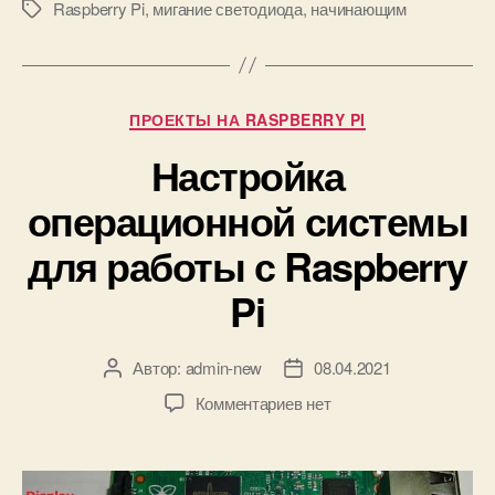
с
Raspberry Pi
,
мигание светодиода
,
начинающим
М
п
е
о
т
м
к
о
и
Р
ПРОЕКТЫ НА RASPBERRY PI
щ
у
ь
Настройка
б
ю
р
R
операционной системы
и
a
к
s
для работы с Raspberry
и
p
b
Pi
e
r
r
Автор:
admin-new
08.04.2021
А
Д
y
в
а
к
Комментариев
нет
P
т
т
з
i
о
а
а
и
р
з
п
п
з
а