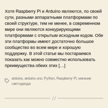
a
и
р
s
а
Хотя Raspberry Pi и Arduino являются, по своей
p
в
сути, разными аппаратными платформами по
b
л
своей структуре, тем не менее, в современном
e
е
r
мире они являются конкурирующими
н
r
платформами с открытым исходным кодом. Обе
и
y
эти платформы имеют достаточно большое
е
P
A
сообщество во всем мире и хорошую
i
r
поддержку. В этой статье мы постараемся
и
d
показать как можно совместно использовать
A
u
преимущества обеих этих […]
r
i
d
n
u
arduino
,
arduino uno
,
Python
,
Raspberry Pi
,
мигание
o
М
i
светодиода
с
е
n
п
т
o
о
к
U
м
и
n
о
o